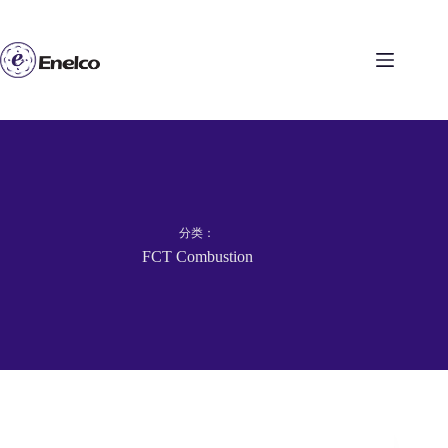
跳
至
内
容
分类：
FCT Combustion