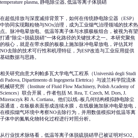
temperature plasma, 静电除尘器, 低温等离子体脱硝
在超低排放与深度减排背景下，如何在传统静电除尘器（ESP）
中协同实现颗粒物与NOx治理，成为工业烟气治理领域的技术热
点。脉冲电晕放电、低温等离子体与水膜极板组合，被视为有望
打通“除尘+脱硫脱硝”一体化路径的关键技术之一。本研究聚焦
的核心，就是在带水膜的板极上施加脉冲电晕放电，评估其对
NO去除的技术可行性和机理特征，为ESP改造与工业应用提供
基础数据与思路。
相关研究由意大利帕多瓦大学电气工程系（Università degli Studi
di Padova, Dipartimento di Ingegneria Elettrica）与波兰科学院流体
机械研究所（Institute of Fluid Flow Machinery, Polish Academy of
Sciences）联合开展，作者包括 M. Rea, T. Czech, M. Dors, J.
Mizeraczyk 和 A. Cortiana。他们以线–板几何结构模拟静电除尘
器通道，在板极表面形成连续水膜，在线极施加脉冲电晕放电，
在模拟烟气环境中考察NO去除行为，并用数值模拟对低温等离
子体中的氮氧化物转化过程进行对照分析。
从行业技术脉络看，低温等离子体脱硫脱硝早已被证明对SO2、