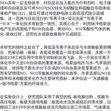
NOx具有一定去除效率，特别是在加入氨作为中和剂时，电子碰
撞和自由基反应可将NO2与SO2转化为硝酸盐和硫酸盐等固体或
液相产物[1][2]，随后可通过传统静电除尘器或湿式除尘器捕
集。这一思路与目前流行的“等离子体+湿法洗涤”“等离子体
+SCR”一体化技术有较强一致性。其核心在于：利用脉冲电晕放
电产生的高能电子和OH自由基，驱动NO、SO2等酸性气体的氧
化–吸收过程，进而在水或吸收液相中完成固定。
本研究的独特之处在于，将低温等离子体反应与水膜极板紧密耦
合，把被动极（板极）表面直接覆盖一层连续薄水膜。水膜一方
面在ESP工程应用中常用于抑制积灰再飞扬，另一方面在等离子
体化学中又是OH自由基的重要来源。电晕放电区与水–气界面的
贴近，使得电子轰击水分子生成的OH自由基浓度显著提升，从
而有望增强NO、NO2等氮氧化物的转化效率。作者选择以NO去
除率和水相酸度变化作为主要研究指标，来评估这一“水膜极板
+脉冲电晕”方案的环保潜力。
在实验设计上，研究团队采用了典型的线–板电极结构，线极为
高压电极，板极为接地电极，板面由水流形成稳定的薄水膜，以
模拟工业ESP中的水膜极板或湿式电除尘器工作场景。气体通道