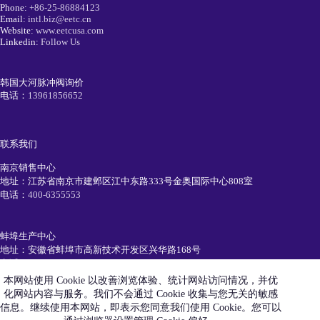
Phone:
+86-25-86884123
Email:
intl.biz@eetc.cn
Website:
www.eetcusa.com
Linkedin:
Follow Us
韩国大河脉冲阀询价
电话：
13961856652
联系我们
南京销售中心
地址：江苏省南京市建邺区江中东路333号金奥国际中心808室
电话：
400-6355553
蚌埠生产中心
地址：安徽省蚌埠市高新技术开发区兴华路168号
电话：
0552-7111991
本网站使用 Cookie 以改善浏览体验、统计网站访问情况，并优
化网站内容与服务。我们不会通过 Cookie 收集与您无关的敏感
简历投递
信息。继续使用本网站，即表示您同意我们使用 Cookie。您可以
电话：
19105520550