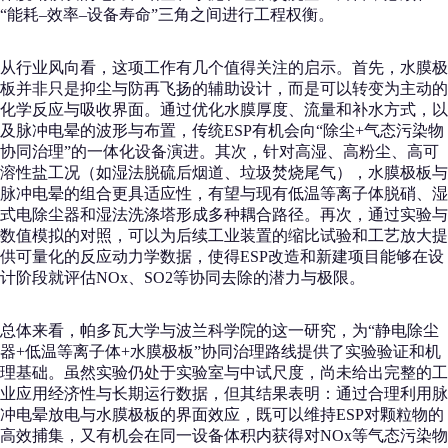
“能耗–效率–设备寿命”三角之间进行工程权衡。
从行业风向看，这项工作有几个值得关注的启示。首先，水膜极
板并非只是抑尘与防再飞扬的辅助设计，而是可以转变为主动的
化学反应与吸收界面。通过优化水膜厚度、流量和补水方式，以
及脉冲电晕的波形与布置，传统ESP有机会向“除尘+气态污染物
协同治理”的一体化设备演进。其次，针对高湿、高粉尘、高可
溶性盐工况（如湿法脱硫后烟道、垃圾焚烧尾气），水膜极板与
脉冲电晕的组合更具适应性，有望与现有低温等离子体脱硝、湿
式电除尘器和湿法洗涤塔形成多种耦合路径。再次，通过实验与
数值模拟的对照，可以为后续工业装置的缩比试验和工艺放大提
供可量化的反应动力学数据，使得ESP改造和新建项目能够在设
计阶段就评估NOx、SO2等协同去除的潜力与极限。
总体来看，帕多瓦大学与波兰科学院的这一研究，为“静电除尘
器+低温等离子体+水膜极板”协同治理路线提供了实验验证和机
理基础。虽然实验仍处于实验室与中试尺度，尚未给出完整的工
业应用经济性与长期运行数据，但其结果表明：通过合理利用脉
冲电晕放电与水膜极板的界面效应，既可以维持ESP对颗粒物的
高效捕集，又有机会在同一设备体积内获得对NOx等气态污染物