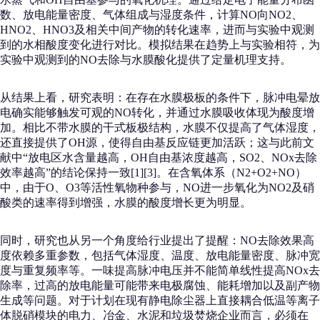
数、放电能量密度、气体组成与湿度条件，计算NO向NO2、
HNO2、HNO3及相关中间产物的转化速率，进而与实验中观测
到的水相酸度变化进行对比。模拟结果在趋势上与实验相符，为
实验中观测到的NO去除与水膜酸化提供了定量机理支持。
从结果上看，研究表明：在存在水膜极板的条件下，脉冲电晕放
电确实能够触发可观的NO转化，并通过水膜吸收体现为酸度增
加。相比不带水膜的干式板极结构，水膜不仅提高了气体湿度，
还直接提供了OH源，使得自由基反应链更加活跃；这与此前文
献中“放电区水含量越高，OH自由基浓度越高，SO2、NOx去除
效率越高”的结论保持一致[1][3]。在含氧体系（N2+O2+NO）
中，由于O、O3等活性氧物种参与，NO进一步氧化为NO2及硝
酸类的速率得到增强，水膜的酸度增长更为明显。
同时，研究也从另一个角度给行业提出了提醒：NO去除效果高
度依赖多重参数，包括气体湿度、温度、放电能量密度、脉冲宽
度与重复频率等。一味提高脉冲电压并不能简单线性提高NOx去
除率，过高的放电能量可能带来电极腐蚀、能耗增加以及副产物
生成等问题。对于计划在现有静电除尘器上直接耦合低温等离子
体脱硝模块的电力、冶金、水泥和垃圾焚烧企业而言，必须在