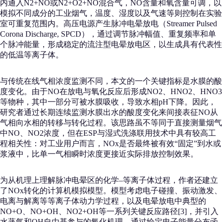
内通入N2+NO或N2+O2+NO混合气，NO含量和氧含量可调，以
模拟不同成分的工业烟气，温度、湿度以及气速等则控制在实验
室可重复范围内。高压电源产生脉冲电晕放电（Streamer Pulsed
Corona Discharge, SPCD），通过调节脉冲幅值、重复频率和单
个脉冲能量，形成稳定的流注型电晕放电区，以生成具有代表性
的低温等离子体。
与传统在线气相浓度监测不同，本文的一个关键指标是水膜的酸
度变化。由于NO在放电与氧化反应后形成NO2、HNO2、HNO3
等物种，其中一部分可被水膜吸收，导致水相pH下降。因此，
研究者通过长期连续监测水膜出水的酸度变化来间接表征NO从
气相向水相的转移与转化过程。该思路虽不等同于直接测量烟气
中NO、NO2浓度，但在ESP与湿式洗涤联用技术中具有较高工
程相关性：对工业用户而言，NOx是否最终被有效“固定”到水或
浆液中，比单一气相瞬时浓度更接近实际排放控制效果。
为从机理上理解脉冲电晕区的化学–等离子体过程，作者还建立
了NOx转化的计算机模拟模型。模型考虑电子碰撞、振动激发、
电离与解离等等离子体动力学过程，以及电晕放电中典型的
NO+O、NO+OH、NO2+OH等一系列关键反应路径[3]，并引入
水蒸气和OH自由基参与的氧化机理。通过给定电子能量分布函