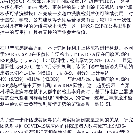
A与Type C）在大部分场景下的回收量并不逊色于HEPA，甚至
在多点平均上略占优势。更关键的是：静电除尘器滤芯（集尘极
板或可清洗模块）在完成一次超声洗脱检测后仍可继续使用，对
于医院、学校、公共建筑等长期运营场景而言，较HEPA一次性
滤材具有明显的运维与成本优势。这一结论对ES​​P在公共卫生防
控中的应用推广具有直接的产业参考价值。
在甲型流感病毒方面，本研究同样利用上述流程进行检测。不同
于SARS-CoV-2在多点位广泛检出，Inf-A RNA仅在门诊区域的
ESP滤芯（Type A）上出现阳性，检出率约为29%（2/7），且定
量阳性比例为0。在5–7月研究初期，该院门诊中被确诊为甲流的
患者比例不足1%（4/510），到8–9月则分别上升至约
4%（9/239）和11%（42/369）。与此相对应，后期门诊区域的
ESP滤芯样品中开始出现Inf-A RNA阳性。这一趋势提示：当某
种呼吸道病毒在就诊人群中的检出率升高时，基于静电除尘器滤
芯的空气监测同样会出现“同步放大”的信号，这与近年来废水监
测中通过病毒负荷预判疫情走势的逻辑高度一致[3–5]。
为了进一步评估滤芯病毒负荷与实际病例数量之间的关系，研究
团队对两间COVID-19病房内的住院患者人数与滤芯上SARS-
CoV-2 RNA负荷进行了相关性分析。在Room A中，ESP A型滤