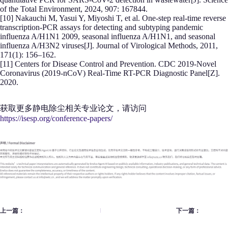
of the Total Environment, 2024, 907: 167844.
[10] Nakauchi M, Yasui Y, Miyoshi T, et al. One-step real-time reverse
transcription-PCR assays for detecting and subtyping pandemic
influenza A/H1N1 2009, seasonal influenza A/H1N1, and seasonal
influenza A/H3N2 viruses[J]. Journal of Virological Methods, 2011,
171(1): 156–162.
[11] Centers for Disease Control and Prevention. CDC 2019-Novel
Coronavirus (2019-nCoV) Real-Time RT-PCR Diagnostic Panel[Z].
2020.
获取更多静电除尘相关专业论文，请访问
https://isesp.org/conference-papers/
上一篇：
下一篇：