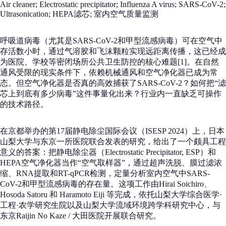
Air cleaner; Electrostatic precipitator; Influenza A virus; SARS-CoV-2;
Ultrasonication; HEPA滤芯; 室内空气质量监测
呼吸道病毒（尤其是SARS-CoV-2和甲型流感病毒）可在空气中
存活数小时，通过气溶胶和飞沫颗粒实现远距离传播，这已经成
为医院、学校等密闭场所公共卫生防控的核心难题[1]。在自然
通风受限的现实条件下，依赖机械通风和空气净化器已成为常
态。但空气净化器是否真的高效捕获了SARS-CoV-2？如何把“滤
芯上到底有多少病毒”这件事量化出来？行业内一直缺乏可操作
的技术路径。
在京都举办的第17届静电除尘国际会议（ISESP 2024）上，日本
山梨大学与东京一所医院联合发表的研究，给出了一个颇具工程
意义的答案：把静电除尘器（Electrostatic Precipitator, ESP）和
HEPA空气净化器当作“空气取样器”，通过超声洗脱、膜过滤浓
缩、RNA提取和RT-qPCR检测，定量分析室内空气中SARS-
CoV-2和甲型流感病毒的存在量。这项工作由Hirai Soichiro、
Hosoda Satoru 和 Haramoto Eiji 等完成，依托山梨大学综合医学·
工程·农学研究生院以及山梨大学流域环境跨学科研究中心，与
东京Raijin No Kaze / 大田医院开展联合研究。