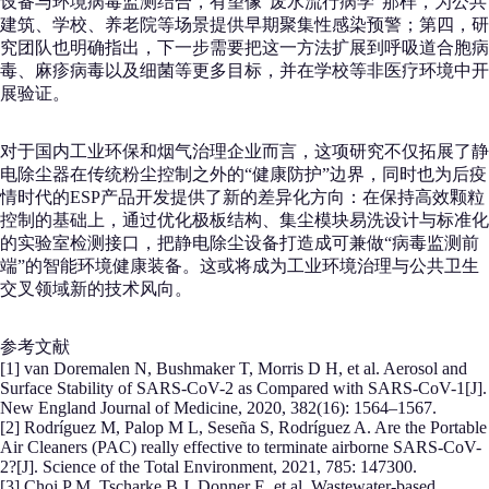
设备与环境病毒监测结合，有望像“废水流行病学”那样，为公共
建筑、学校、养老院等场景提供早期聚集性感染预警；第四，研
究团队也明确指出，下一步需要把这一方法扩展到呼吸道合胞病
毒、麻疹病毒以及细菌等更多目标，并在学校等非医疗环境中开
展验证。
对于国内工业环保和烟气治理企业而言，这项研究不仅拓展了静
电除尘器在传统粉尘控制之外的“健康防护”边界，同时也为后疫
情时代的ESP产品开发提供了新的差异化方向：在保持高效颗粒
控制的基础上，通过优化极板结构、集尘模块易洗设计与标准化
的实验室检测接口，把静电除尘设备打造成可兼做“病毒监测前
端”的智能环境健康装备。这或将成为工业环境治理与公共卫生
交叉领域新的技术风向。
参考文献
[1] van Doremalen N, Bushmaker T, Morris D H, et al. Aerosol and
Surface Stability of SARS-CoV-2 as Compared with SARS-CoV-1[J].
New England Journal of Medicine, 2020, 382(16): 1564–1567.
[2] Rodríguez M, Palop M L, Seseña S, Rodríguez A. Are the Portable
Air Cleaners (PAC) really effective to terminate airborne SARS-CoV-
2?[J]. Science of the Total Environment, 2021, 785: 147300.
[3] Choi P M, Tscharke B J, Donner E, et al. Wastewater-based