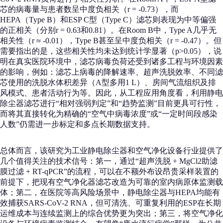
芯的病毒量与患者数呈中度负相关（r = -0.73），而
HEPA（Type B）和ESP C型（Type C）滤芯则表现为中等偏强
的正相关（分别r = 0.63和0.81）。在Room B中，Type A几乎无
相关性（r ≈ -0.01），Type B甚至呈中度负相关（r = -0.47）。但
需要指出的是，这些相关性均未达到统计学显著（p>0.05），说
明在真实医院环境中，滤芯病毒负荷还受到诸多工程与环境因素
的影响，例如：滤芯上病毒的降解速率、超声洗脱效率、不同滤
芯使用的洗脱水体积差异（A型多用1 L）、房间气流组织及排
风模式、患者活动行为等。因此，从工程应用角度看，利用静电
除尘器滤芯进行“相对强弱判定”和“趋势监测”目前更具可行性，
而将其直接转化为精确的“空气中病毒浓度”或“一定时间段感染
人数”仍需进一步标定和多点长期数据支持。
总体而言，该研究为工业静电除尘器和空气净化设备行业提供了
几个值得关注的技术信号：第一，通过“超声洗脱 + MgCl2助滤
膜过滤 + RT-qPCR”的流程，可以在不额外布设昂贵采样装置的
前提下，把现有空气净化器滤芯改造为可靠的室内病原体监测载
体；第二，在医院等高风险场景中，静电除尘器与HEPA均能有
效捕获SARS-CoV-2 RNA，但可清洗、可重复利用的ESP在长期
运维成本与连续监测上的综合优势更为突出；第三，将空气净化