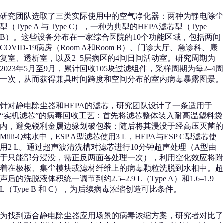
研究团队选取了三类实际使用中的空气净化器：两种为静电除尘
型（Type A 与 Type C），一种为典型的HEPA滤芯型（Type
B）。这些设备分布在一家综合医院的10个功能区域，包括两间
COVID-19病房（Room A和Room B）、门诊大厅、急诊科、康
复室、透析室，以及2–5层病区的4间日间活动室。研究周期为
2023年5月至9月，累计回收105块过滤组件，采样周期为每2–4周
一次，从而获得兼具时间跨度和空间分布的室内病毒暴露图景。
针对静电除尘器和HEPA的滤芯，研究团队设计了一条适用于
“实机滤芯”的病毒回收工艺：首先将滤芯整体装入耐高温塑料袋
内，避免锐利金属边缘划破包装；随后将其浸没于经高压灭菌的
Milli-Q纯水中，ESP A型滤芯使用3 L，HEPA与ESP C型滤芯使
用2 L。通过超声波清洗槽对滤芯进行10分钟超声处理（A型由
于只能部分浸没，需正反两面各处理一次），利用空化效应将附
着在极板、集尘模块或滤材纤维上的病毒颗粒洗脱到水相中。超
声后的洗脱液体积统一调节到约2.5–2.9 L（Type A）和1.6–1.9
L（Type B 和 C），为后续病毒浓缩创造可比条件。
为找到适合静电除尘器应用场景的病毒浓缩方案，研究者对比了