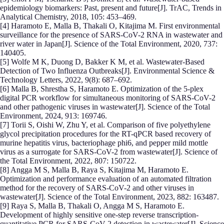
epidemiology biomarkers: Past, present and future[J]. TrAC, Trends in
Analytical Chemistry, 2018, 105: 453–469.
[4] Haramoto E, Malla B, Thakali O, Kitajima M. First environmental
surveillance for the presence of SARS-CoV-2 RNA in wastewater and
river water in Japan[J]. Science of the Total Environment, 2020, 737:
140405.
[5] Wolfe M K, Duong D, Bakker K M, et al. Wastewater-Based
Detection of Two Influenza Outbreaks[J]. Environmental Science &
Technology Letters, 2022, 9(8): 687–692.
[6] Malla B, Shrestha S, Haramoto E. Optimization of the 5-plex
digital PCR workflow for simultaneous monitoring of SARS-CoV-2
and other pathogenic viruses in wastewater[J]. Science of the Total
Environment, 2024, 913: 169746.
[7] Torii S, Oishi W, Zhu Y, et al. Comparison of five polyethylene
glycol precipitation procedures for the RT-qPCR based recovery of
murine hepatitis virus, bacteriophage phi6, and pepper mild mottle
virus as a surrogate for SARS-CoV-2 from wastewater[J]. Science of
the Total Environment, 2022, 807: 150722.
[8] Angga M S, Malla B, Raya S, Kitajima M, Haramoto E.
Optimization and performance evaluation of an automated filtration
method for the recovery of SARS-CoV-2 and other viruses in
wastewater[J]. Science of the Total Environment, 2023, 882: 163487.
[9] Raya S, Malla B, Thakali O, Angga M S, Haramoto E.
Development of highly sensitive one-step reverse transcription-
quantitative PCR for SARS-CoV-2 detection in wastewater[J]. Science