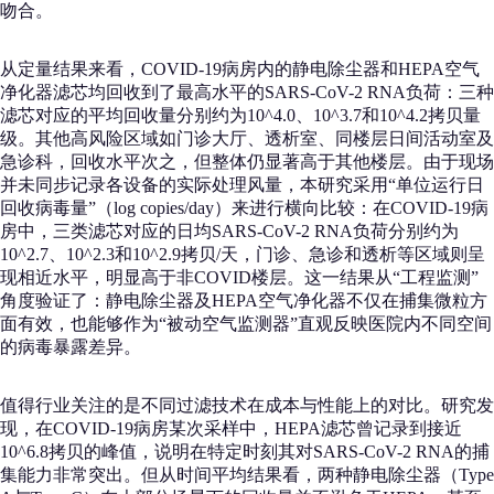
吻合。
从定量结果来看，COVID-19病房内的静电除尘器和HEPA空气
净化器滤芯均回收到了最高水平的SARS-CoV-2 RNA负荷：三种
滤芯对应的平均回收量分别约为10^4.0、10^3.7和10^4.2拷贝量
级。其他高风险区域如门诊大厅、透析室、同楼层日间活动室及
急诊科，回收水平次之，但整体仍显著高于其他楼层。由于现场
并未同步记录各设备的实际处理风量，本研究采用“单位运行日
回收病毒量”（log copies/day）来进行横向比较：在COVID-19病
房中，三类滤芯对应的日均SARS-CoV-2 RNA负荷分别约为
10^2.7、10^2.3和10^2.9拷贝/天，门诊、急诊和透析等区域则呈
现相近水平，明显高于非COVID楼层。这一结果从“工程监测”
角度验证了：静电除尘器及HEPA空气净化器不仅在捕集微粒方
面有效，也能够作为“被动空气监测器”直观反映医院内不同空间
的病毒暴露差异。
值得行业关注的是不同过滤技术在成本与性能上的对比。研究发
现，在COVID-19病房某次采样中，HEPA滤芯曾记录到接近
10^6.8拷贝的峰值，说明在特定时刻其对SARS-CoV-2 RNA的捕
集能力非常突出。但从时间平均结果看，两种静电除尘器（Type