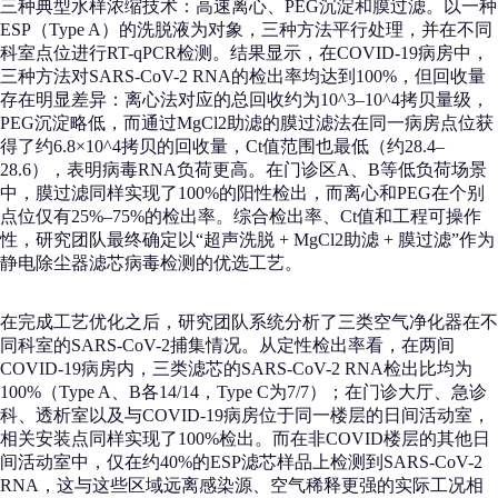
三种典型水样浓缩技术：高速离心、PEG沉淀和膜过滤。以一种
ESP（Type A）的洗脱液为对象，三种方法平行处理，并在不同
科室点位进行RT-qPCR检测。结果显示，在COVID-19病房中，
三种方法对SARS-CoV-2 RNA的检出率均达到100%，但回收量
存在明显差异：离心法对应的总回收约为10^3–10^4拷贝量级，
PEG沉淀略低，而通过MgCl2助滤的膜过滤法在同一病房点位获
得了约6.8×10^4拷贝的回收量，Ct值范围也最低（约28.4–
28.6），表明病毒RNA负荷更高。在门诊区A、B等低负荷场景
中，膜过滤同样实现了100%的阳性检出，而离心和PEG在个别
点位仅有25%–75%的检出率。综合检出率、Ct值和工程可操作
性，研究团队最终确定以“超声洗脱 + MgCl2助滤 + 膜过滤”作为
静电除尘器滤芯病毒检测的优选工艺。
在完成工艺优化之后，研究团队系统分析了三类空气净化器在不
同科室的SARS-CoV-2捕集情况。从定性检出率看，在两间
COVID-19病房内，三类滤芯的SARS-CoV-2 RNA检出比均为
100%（Type A、B各14/14，Type C为7/7）；在门诊大厅、急诊
科、透析室以及与COVID-19病房位于同一楼层的日间活动室，
相关安装点同样实现了100%检出。而在非COVID楼层的其他日
间活动室中，仅在约40%的ESP滤芯样品上检测到SARS-CoV-2
RNA，这与这些区域远离感染源、空气稀释更强的实际工况相