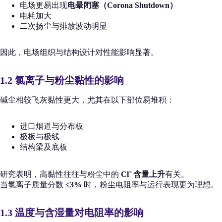
电场更易出现
电晕闭塞（Corona Shutdown）
电耗加大
二次扬尘与排放波动明显
因此，电场组织与结构设计对性能影响显著。
1.2 氯离子与粉尘黏性的影响
碱尘相较飞灰黏性更大，尤其在以下部位易堆积：
进口烟道与分布板
极板与极线
结构梁及底板
研究表明，高黏性往往与粉尘中的
Cl⁻ 含量上升
有关。
当氯离子质量分数
≤3%
时，粉尘电阻率与运行表现更为理想。
1.3 温度与含湿量对电阻率的影响