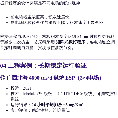
振打程序的设计需满足不同电场的积灰规律：
前电场粉尘浓度高，积灰速度快
尾电场因粒径变化与浓度下降，积灰速度明显变慢
根据研究与现场经验，极板积灰厚度达到
≥4mm
时振打更有利
于减少二次扬尘。艾尼科采用
矩阵式振打程序
，各电场独立调
节振打周期与力度，实现最佳清灰节奏。
04 工程案例：长期稳定运行验证
◎
广西北海 4600 tds/d 碱炉 ESP（3×4电场）
投运：2021
技术：Modulok™ 极板、RIGITRODE® 极线、可调式振打
系统
运行结果：
24 小时平均排放 <5 mg/Nm³
客户评价：稳定性好、维护量低