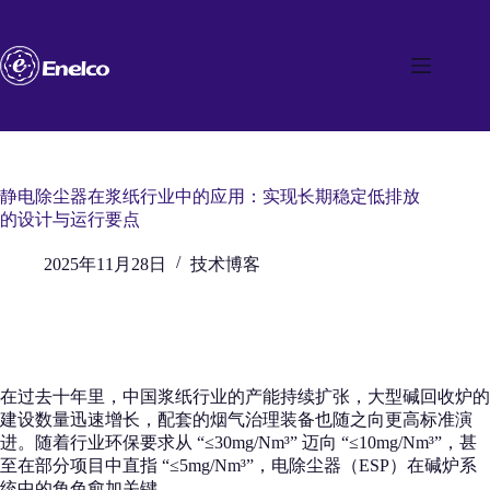
跳
至
内
容
静电除尘器在浆纸行业中的应用：实现长期稳定低排放
的设计与运行要点
2025年11月28日
技术博客
在过去十年里，中国浆纸行业的产能持续扩张，大型碱回收炉的
建设数量迅速增长，配套的烟气治理装备也随之向更高标准演
进。随着行业环保要求从 “≤30mg/Nm³” 迈向 “≤10mg/Nm³”，甚
至在部分项目中直指 “≤5mg/Nm³”，电除尘器（ESP）在碱炉系
统中的角色愈加关键。