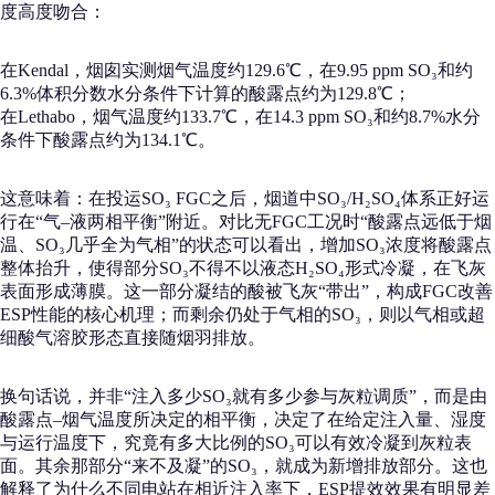
度高度吻合：
在Kendal，烟囱实测烟气温度约129.6℃，在9.95 ppm SO₃和约
6.3%体积分数水分条件下计算的酸露点约为129.8℃；
在Lethabo，烟气温度约133.7℃，在14.3 ppm SO₃和约8.7%水分
条件下酸露点约为134.1℃。
这意味着：在投运SO₃ FGC之后，烟道中SO₃/H₂SO₄体系正好运
行在“气–液两相平衡”附近。对比无FGC工况时“酸露点远低于烟
温、SO₃几乎全为气相”的状态可以看出，增加SO₃浓度将酸露点
整体抬升，使得部分SO₃不得不以液态H₂SO₄形式冷凝，在飞灰
表面形成薄膜。这一部分凝结的酸被飞灰“带出”，构成FGC改善
ESP性能的核心机理；而剩余仍处于气相的SO₃，则以气相或超
细酸气溶胶形态直接随烟羽排放。
换句话说，并非“注入多少SO₃就有多少参与灰粒调质”，而是由
酸露点–烟气温度所决定的相平衡，决定了在给定注入量、湿度
与运行温度下，究竟有多大比例的SO₃可以有效冷凝到灰粒表
面。其余那部分“来不及凝”的SO₃，就成为新增排放部分。这也
解释了为什么不同电站在相近注入率下，ESP提效效果有明显差