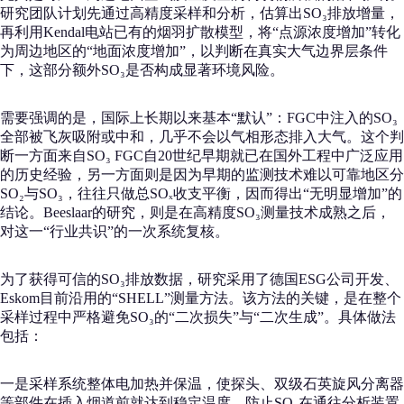
研究团队计划先通过高精度采样和分析，估算出SO₃排放增量，
再利用Kendal电站已有的烟羽扩散模型，将“点源浓度增加”转化
为周边地区的“地面浓度增加”，以判断在真实大气边界层条件
下，这部分额外SO₃是否构成显著环境风险。
需要强调的是，国际上长期以来基本“默认”：FGC中注入的SO₃
全部被飞灰吸附或中和，几乎不会以气相形态排入大气。这个判
断一方面来自SO₃ FGC自20世纪早期就已在国外工程中广泛应用
的历史经验，另一方面则是因为早期的监测技术难以可靠地区分
SO₂与SO₃，往往只做总SOₓ收支平衡，因而得出“无明显增加”的
结论。Beeslaar的研究，则是在高精度SO₃测量技术成熟之后，
对这一“行业共识”的一次系统复核。
为了获得可信的SO₃排放数据，研究采用了德国ESG公司开发、
Eskom目前沿用的“SHELL”测量方法。该方法的关键，是在整个
采样过程中严格避免SO₃的“二次损失”与“二次生成”。具体做法
包括：
一是采样系统整体电加热并保温，使探头、双级石英旋风分离器
等部件在插入烟道前就达到稳定温度，防止SO₃在通往分析装置