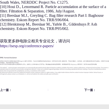
South Wales, NERDDC Project No. C1275.
[10] Houi D., Lenormand R. Particle accumulation at the surface of a
filter. Filtration & Separation, 1986, July/August.
[11] Beeslaar M.J., Greyling C. Bag filter research Part I: Baghouse
chemistry. Eskom Report No. TRR/S96/004.
[12] Blenkinsop M., Beeslaar M., Yafele B., Gildenhuys P. Ash
chemistry. Eskom Report No. TRR/P95/002.
获取更多静电除尘相关专业论文，请访问
https://isesp.org/conference-papers/
上一篇：
下一篇：