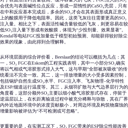
会优先与表面碱性位点反应，形成一层惰性的CaSO₄壳层，只有
在中和反应基本完成后，多余的SO₃才会在其表面形成真正意义
上的酸膜用于降低电阻率。因此，这类飞灰往往需要更高的SO₃
注入量。相比之下，表面活性碱含量较低的飞灰，则更容易在较
低SO₃注入量下形成有效酸膜，体现为“少投剂量、效果显著”。
Kendal等电站FGC投加量低于模型初始预测、却能获得较好除尘
效果的现象，由此得到合理解释。
从环境层面的综合评价看，Beeslaar的结论可以概括为几点：其
一，SO₃ FGC在Eskom的工程实践表明，其中一小部分SO₃确实
将以气相或气溶胶形式排入大气，这与早期“全部被灰吸收”的传
统看法不完全一致。其二，这一排放增量的大小受多因素控制，
包括锅炉自然生成SO₃水平、FGC注入率、飞灰物理–化学特性
及ESP/烟道运行温度等。其三，从烟羽扩散与大气边界层行为的
角度看，这部分额外SO₃主要以细小酸气溶胶形式存在，停留于
逆温层以上，在长距离输送过程中被充分稀释与弥散，其在厂界
内外近地面环境中的浓度贡献极小，对周边环境及构筑物腐蚀的
增量影响被评估为“不可检测或可忽略”。
更重要的是，在实测工况下，SO₃ FGC带来的ESP除尘性能改善