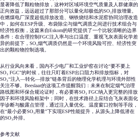
显著降低了颗粒物排放，这种对区域环境空气质量及人群健康的
正向效益，远远超过了那部分可以量化却极低的SO₃排放增量。
在燃煤电厂深度超低排放改造、钢铁烧结和水泥窑协同治理改造
中，如何在ESP升级、布袋除尘与烟气调质之间进行技术组合与
经济性权衡，这篇来自Eskom的研究提供了一个比较清晰的边界
条件：在合理控制FGC注入率与出口温度、重视飞灰表面化学差
异的前提下，SO₃烟气调质仍然是一个环境风险可控、经济性突
出的颗粒物控制选项。
从行业风向来看，国内不少电厂和工业炉窑在讨论“要不要上
SO₃ FGC”的时候，往往只盯着ESP出口阻力和排放指标，对
SO₃“注入—转化—排放”链条背后的物理化学机理与环境外部性
关注不够。Beeslaar的这项工作提醒我们：未来在制定烟气治理
路线图和环保合规论证时，有必要将SO₃ FGC纳入更完整的排放
因子和环境风险框架中；同时，在技术路径上应结合飞灰表面化
学诊断与酸露点管理，通过注入量优化、温度窗口控制等手段，
在“最小必要SO₃用量”下实现ESP性能提升，从源头上降低潜在
的SO₃外排。
参考文献