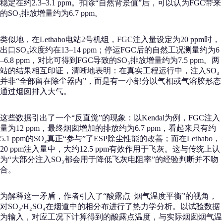
稳定在约2.3–3.1 ppm。扣除“自然背景值”后，可以认为FGC带来
的SO₃排放增量约为6.7 ppm。
类似地，在Lethabo电站2号机组，FGC注入量设定为20 ppm时，
出口SO₃浓度约在13–14 ppm；停运FGC后的自然工况测量约为6
–6.8 ppm，对比可得到FGC导致的SO₃排放增量约为7.5 ppm。两
站的结果相互印证，清晰地表明：在真实工程运行中，注入SO₃
并非“全部留在除尘器内”，而是有一小部分以气相或气溶胶形态
通过烟囱排入大气。
这些数据引出了一个“反直觉”的现象：以Kendal为例，FGC注入
量为12 ppm，最终烟囱增加的排放约为6.7 ppm，看起来只有约
5.1 ppm的SO₃真正“参与”了ESP除尘性能的改善；而在Lethabo，
20 ppm注入量中，大约12.5 ppm有效作用于飞灰。这与传统上认
为“大部分注入SO₃都会用于降低飞灰电阻率”的经验判断并不吻
合。
为解释这一矛盾，作者引入了“酸露点–烟气温度平衡”的视角，
对SO₃/H₂SO₄在烟道中的相分布进行了热力学分析。以试验数据
为输入，对应工况下计算得到的酸露点温度，与实际烟囱烟气温