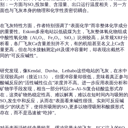
别：一方面与SO₃投加量、含湿量、出口运行温度相关，另一方
面也与飞灰本身的物理和化学性质密切耦合。
在飞灰特性方面，作者特别强调了“表面化学”而非整体化学成分
的重要性。Eskom多座电站以低硫煤为主，飞灰整体氧化物组成
中酸性氧化物（Al₂O₃、Fe₂O₃、SiO₂）比例较高，从常规XRF分
析看，各厂飞灰Ca含量差别并不大，有的机组甚至名义上Ca含
量更高，但在与水接触测定pH及缓冲容量时，却表现出截然不
同的“可反应碱性”。
研究发现，像Kendal、Duvha、Lethabo这些电站的飞灰，在水中
呈现较高pH（接近11.5），但缓冲容量却很低，意味着真正参与
酸碱反应的“活性碱性位点”浓度并不高。进一步应用表面分析和
矿物学手段发现，相当一部分钙以Ca–Al–Si复合硅酸盐形式存
在，这类矿物热稳定性高、难以解离，难以在短时间内与吸附的
SO₃发生中和反应，从而在“表面看来碱性很强、实则可反应碱
很少”的状态下，使得所吸附的SO₃更多以物理吸附和酸膜形式
存在，而不是迅速被“吃掉”。
对于表面活性钙含量较高、缓冲容量大的飞灰，FGC注入的SO₃