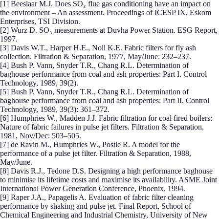
[1] Beeslaar M.J. Does SO₃ flue gas conditioning have an impact on
the environment – An assessment. Proceedings of ICESP IX, Eskom
Enterprises, TSI Division.
[2] Wurz D. SO₃ measurements at Duvha Power Station. ESG Report,
1997.
[3] Davis W.T., Harper H.E., Noll K.E. Fabric filters for fly ash
collection. Filtration & Separation, 1977, May/June: 232–237.
[4] Bush P. Vann, Snyder T.R., Chang R.L. Determination of
baghouse performance from coal and ash properties: Part I. Control
Technology, 1989, 39(2).
[5] Bush P. Vann, Snyder T.R., Chang R.L. Determination of
baghouse performance from coal and ash properties: Part II. Control
Technology, 1989, 39(3): 361–372.
[6] Humphries W., Madden J.J. Fabric filtration for coal fired boilers:
Nature of fabric failures in pulse jet filters. Filtration & Separation,
1981, Nov/Dec: 503–505.
[7] de Ravin M., Humphries W., Postle R. A model for the
performance of a pulse jet filter. Filtration & Separation, 1988,
May/June.
[8] Davis R.J., Tedone D.S. Designing a high performance baghouse
to minimise its lifetime costs and maximise its availability. ASME Joint
International Power Generation Conference, Phoenix, 1994.
[9] Raper J.A., Papagelis A. Evaluation of fabric filter cleaning
performance by shaking and pulse jet. Final Report, School of
Chemical Engineering and Industrial Chemistry, University of New