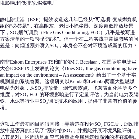
境影响,超低排放,燃煤电厂
静电除尘器（ESP）提效改造这几年已经从“可选项”变成燃煤机
组的“必答题”，在高阻灰、老旧小除尘器、深度超低排放场景
下，SO₃烟气调质（Flue Gas Conditioning, FGC）几乎是被写进
方案清单的一项“标配技术”。但一个在工程实践中常被忽略的问
题是：向烟道额外喷入SO₃，本身会不会对环境造成新的压力？
南非Eskom Enterprises TSI部门的M.J. Beeslaar，在国际静电除尘
大会ICESP IX上发表的论文《Does SO₃ flue gas conditioning have
an impact on the environment – An assessment》给出了一个基于实
机测量的系统答案。这项研究以Kendal和Lethabo两座大型燃煤
电站为对象，从SO₃排放量、烟气酸露点、飞灰表面化学等多个
维度，对SO₃ FGC的环境影响进行了定量评估，为当前电力及钢
铁、水泥等行业中SO₃调质技术的应用，提供了非常有价值的参
考。
这项工作最初的目的很直接：弄清楚在投运SO₃ FGC后，烟囱排
放中是否真的出现了“额外”的SO₃，并据此开展环境风险评价，
尤其是对厂区周边地面空气质量及金属构筑物腐蚀的潜在影响。