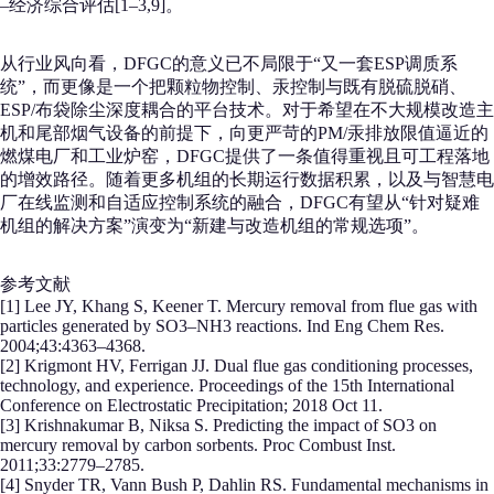
–经济综合评估[1–3,9]。
从行业风向看，DFGC的意义已不局限于“又一套ESP调质系
统”，而更像是一个把颗粒物控制、汞控制与既有脱硫脱硝、
ESP/布袋除尘深度耦合的平台技术。对于希望在不大规模改造主
机和尾部烟气设备的前提下，向更严苛的PM/汞排放限值逼近的
燃煤电厂和工业炉窑，DFGC提供了一条值得重视且可工程落地
的增效路径。随着更多机组的长期运行数据积累，以及与智慧电
厂在线监测和自适应控制系统的融合，DFGC有望从“针对疑难
机组的解决方案”演变为“新建与改造机组的常规选项”。
参考文献
[1] Lee JY, Khang S, Keener T. Mercury removal from flue gas with
particles generated by SO3–NH3 reactions. Ind Eng Chem Res.
2004;43:4363–4368.
[2] Krigmont HV, Ferrigan JJ. Dual flue gas conditioning processes,
technology, and experience. Proceedings of the 15th International
Conference on Electrostatic Precipitation; 2018 Oct 11.
[3] Krishnakumar B, Niksa S. Predicting the impact of SO3 on
mercury removal by carbon sorbents. Proc Combust Inst.
2011;33:2779–2785.
[4] Snyder TR, Vann Bush P, Dahlin RS. Fundamental mechanisms in