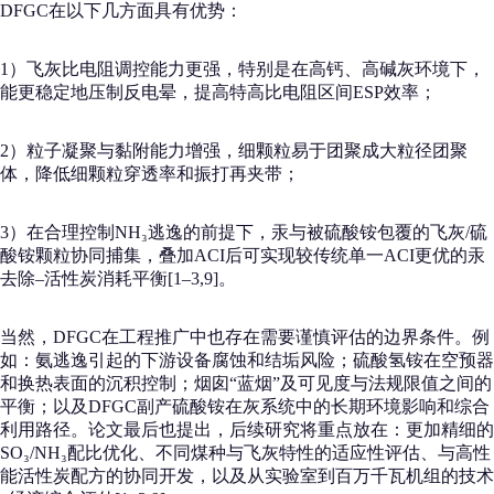
DFGC在以下几方面具有优势：
1）飞灰比电阻调控能力更强，特别是在高钙、高碱灰环境下，
能更稳定地压制反电晕，提高特高比电阻区间ESP效率；
2）粒子凝聚与黏附能力增强，细颗粒易于团聚成大粒径团聚
体，降低细颗粒穿透率和振打再夹带；
3）在合理控制NH₃逃逸的前提下，汞与被硫酸铵包覆的飞灰/硫
酸铵颗粒协同捕集，叠加ACI后可实现较传统单一ACI更优的汞
去除–活性炭消耗平衡[1–3,9]。
当然，DFGC在工程推广中也存在需要谨慎评估的边界条件。例
如：氨逃逸引起的下游设备腐蚀和结垢风险；硫酸氢铵在空预器
和换热表面的沉积控制；烟囱“蓝烟”及可见度与法规限值之间的
平衡；以及DFGC副产硫酸铵在灰系统中的长期环境影响和综合
利用路径。论文最后也提出，后续研究将重点放在：更加精细的
SO₃/NH₃配比优化、不同煤种与飞灰特性的适应性评估、与高性
能活性炭配方的协同开发，以及从实验室到百万千瓦机组的技术