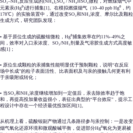
SO₃–NH₃反应生成的(NH₄)₂SO₄ / NH₄HSO₄微粒，对燃煤烟气中
元素汞(Hg⁰)进行捕集[1]。在模拟燃煤烟气（10–40 ppb Hg⁰，约
178℃）的实验装置中，通过改变SO₃和NH₃浓度、摩尔比及颗粒
生成方式，研究团队发现：
• 基于原位生成的硫酸铵微粒，Hg⁰捕集效率在约11%–49%之
间，效率对入口汞浓度、SO₃/NH₃剂量及气溶胶生成方式高度敏
感[1]；
• 原位生成颗粒的汞捕集性能明显优于预制颗粒，说明“在反应
场中长成”的粒子表面活性、比表面积及与汞的接触几何更有利
于汞吸附或转化；
• 当SO₃和NH₃浓度继续增加到一定值后，汞去除效率趋于饱
和，再提高投加量收益很小，表征出典型的“平台效应”，提示工
程设计中存在一个经济最优投加区间[1]。
从机理上看，硫酸铵副产物通过几条路径参与汞控制：一是改变
烟气氧化还原环境和微观酸碱平衡，促进部分Hg⁰氧化为更易被