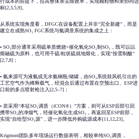
行成本的前提下，拉高整体汞去除效率，实现颗粒物和汞协同达
标[2,3,5,9]。
从系统实现角度看，DFGC在设备配置上并非“完全新建”，而是
建立在成熟SO₃ FGC系统与氨调质系统的集成之上：
• SO₃部分通常采用硫单质燃烧+催化氧化SO₂制SO₃，既可以以
熔融硫为原料，也可用干硫/粒状硫就地熔化，实现“按需制酸”
[2,7,8]；
• 氨来源可为液氨或无水氨钢瓶/储罐，由SO₃系统鼓风机引出的
工艺空气作为稀释载气，经混合后通过布置在空预出口、ESP进
口前的多点喷射枪注入[2,5–7]；
• 若采用“本征SO₃调质（iCON®）”方案，则可从ESP后部引回
携带SO₂的净烟气，经催化氧化生成SO₃，再返回至ESP前部，
实现“自给型SO₃源”，进一步降低外购硫源成本[11,12,23]。
Krigmont团队多年现场运行数据表明，相较单纯SO₃调质，