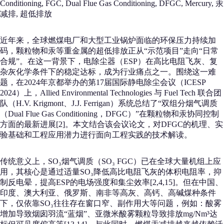
Conditioning, FGC, Dual Flue Gas Conditioning, DFGC, Mercury, 汞
减排, 超低排放
近年来，全球燃煤电厂和大型工业锅炉面临的环保压力持续加
码，颗粒物和汞等重金属的超低排放正从“示范项目”走向“日常
合规”。在这一背景下，电除尘器（ESP）在高比电阻飞灰、复
杂灰化学条件下的稳定达标，成为行业痛点之一。围绕这一难
题，在2024年京都举办的第17届国际静电除尘会议（ICESP
2024）上，Allied Environmental Technologies 与 Fuel Tech 联合团
队（H.V. Krigmont、J.J. Ferrigan）系统总结了“双组分烟气调质
（Dual Flue Gas Conditioning，DFGC）”在颗粒物和汞协同控制
方面的最新进展[2]。本文结合该会议论文，对DFGC的机理、实
验基础和工程应用潜力进行面向工程实践的技术解读。
传统意义上，SO₃烟气调质（SO₃ FGC）已在全球大量机组上应
用，其核心是通过适量SO₃降低高比电阻飞灰的体积电阻率，抑
制反电晕，提高ESP的电场强度和集尘效率[2,4,15]。但在中国、
印度、澳大利亚、俄罗斯、南非等高灰、高钙、高碱煤种条件
下，仅依靠SO₃往往存在窗口窄、副作用大等问题，例如：酸雾
增加导致烟囱羽流“蓝烟”、亚微米酸雾颗粒导致排放mg/Nm³达