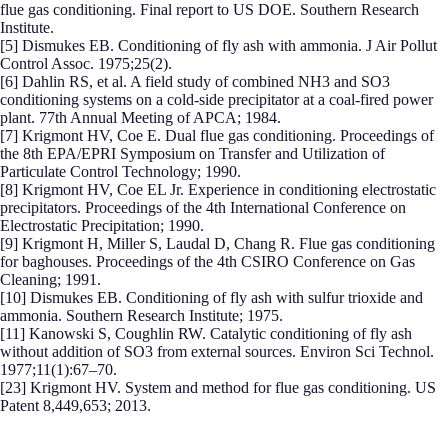
flue gas conditioning. Final report to US DOE. Southern Research
Institute.
[5] Dismukes EB. Conditioning of fly ash with ammonia. J Air Pollut
Control Assoc. 1975;25(2).
[6] Dahlin RS, et al. A field study of combined NH3 and SO3
conditioning systems on a cold-side precipitator at a coal-fired power
plant. 77th Annual Meeting of APCA; 1984.
[7] Krigmont HV, Coe E. Dual flue gas conditioning. Proceedings of
the 8th EPA/EPRI Symposium on Transfer and Utilization of
Particulate Control Technology; 1990.
[8] Krigmont HV, Coe EL Jr. Experience in conditioning electrostatic
precipitators. Proceedings of the 4th International Conference on
Electrostatic Precipitation; 1990.
[9] Krigmont H, Miller S, Laudal D, Chang R. Flue gas conditioning
for baghouses. Proceedings of the 4th CSIRO Conference on Gas
Cleaning; 1991.
[10] Dismukes EB. Conditioning of fly ash with sulfur trioxide and
ammonia. Southern Research Institute; 1975.
[11] Kanowski S, Coughlin RW. Catalytic conditioning of fly ash
without addition of SO3 from external sources. Environ Sci Technol.
1977;11(1):67–70.
[23] Krigmont HV. System and method for flue gas conditioning. US
Patent 8,449,653; 2013.