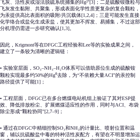
飞灰、活性炭或湿法脱硫系统捕集的Hg²⁺[3]；二是硫酸铵微粒与
飞灰发生黏附、共聚集，形成表面化学性质更复杂的复合颗粒，
为汞提供高比表面积的吸附/共沉载体[1,2,4]；三是可能发生直接
化学络合或盐化生成汞盐，使其更加不挥发、易捕集，不过这部
分机理仍需进一步研究确认[1,3]。
因此，Krigmont等在DFGC工程经验和Lee等的实验成果之间，
建立了一条较为清晰的逻辑链：
• 实验室层面，SO₃–NH₃–H₂O体系可以借助原位生成的硫酸铵
颗粒实现最多约50%的Hg⁰去除，为“不依赖大量ACI”的汞控制
路径提供了可能[1]；
• 工程层面，DFGC已在多台燃煤电站机组上验证了其对ESP提
效、降低排放粉尘、扩展燃煤适应性的作用，同时与ACI、布袋
除尘形成“颗粒协同”[2,7–9]；
• 通过在DFGC中精细控制SO₃和NH₃的计量比、喷射位置和温
窗，辅以抗硫酸盐中毒的特种活性炭配方，有望在不明显增加运