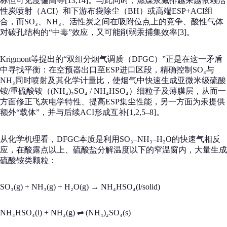
标但可见度偏高等[13,14]。与此同时，燃煤汞减排越来越依赖活
性炭喷射（ACI）和下游布袋除尘（BH）或高端ESP+ACI组
合，而SO₃、NH₃、活性炭之间在吸附位点上的竞争、酸性气体
对碳孔结构的“中毒”效应，又可能削弱汞捕集效率[3]。
Krigmont等提出的“双组分烟气调质（DFGC）”正是在这一矛盾
中寻找平衡：在空预器出口至ESP进口区段，精确控制SO₃与
NH₃同时喷射及其化学计量比，使烟气中快速生成亚微米级硫酸
铵/重硫酸铵（(NH₄)₂SO₄ / NH₄HSO₄）细粒子及薄膜层，从而一
方面修正飞灰电学特性、提高ESP集尘性能，另一方面为汞提供
额外“载体”，并与后续ACI形成互补[1,2,5–8]。
从化学机理看，DFGC本质是利用SO₃–NH₃–H₂O的快速气相反
应，在酸露点以上、硫酸盐分解温度以下的窄温窗内，大量生成
硫酸铵类颗粒：
SO₃(g) + NH₃(g) + H₂O(g) → NH₄HSO₄(l/solid)
NH₄HSO₄(l) + NH₃(g) ⇌ (NH₄)₂SO₄(s)