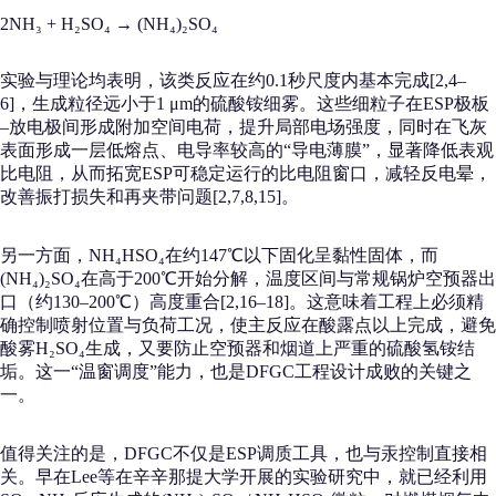
2NH₃ + H₂SO₄ → (NH₄)₂SO₄
实验与理论均表明，该类反应在约0.1秒尺度内基本完成[2,4–
6]，生成粒径远小于1 μm的硫酸铵细雾。这些细粒子在ESP极板
–放电极间形成附加空间电荷，提升局部电场强度，同时在飞灰
表面形成一层低熔点、电导率较高的“导电薄膜”，显著降低表观
比电阻，从而拓宽ESP可稳定运行的比电阻窗口，减轻反电晕，
改善振打损失和再夹带问题[2,7,8,15]。
另一方面，NH₄HSO₄在约147℃以下固化呈黏性固体，而
(NH₄)₂SO₄在高于200℃开始分解，温度区间与常规锅炉空预器出
口（约130–200℃）高度重合[2,16–18]。这意味着工程上必须精
确控制喷射位置与负荷工况，使主反应在酸露点以上完成，避免
酸雾H₂SO₄生成，又要防止空预器和烟道上严重的硫酸氢铵结
垢。这一“温窗调度”能力，也是DFGC工程设计成败的关键之
一。
值得关注的是，DFGC不仅是ESP调质工具，也与汞控制直接相
关。早在Lee等在辛辛那提大学开展的实验研究中，就已经利用