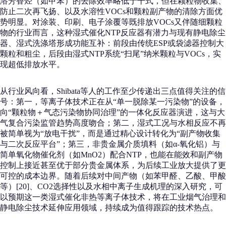
溶芳香烃（如甲苯）的去除效率略低于干式，但在颗粒物收集、
防止二次再飞扬、以及水溶性VOCs和颗粒副产物的清除方面优
势明显。对涂装、印刷、电子涂覆等既排放VOCs又伴随细颗粒
物的行业而言，这种湿式催化NTP反应器有潜力与现有静电除尘
器、湿式洗涤塔形成功能互补：前段由传统ESP或袋滤器控制大
颗粒和粗尘，后段由湿式NTP系统“扫尾”纳米颗粒与VOCs，实
现超低排放水平。
从行业风向看，Shibata等人的工作至少传递出三点值得关注的信
号：第一，等离子体技术正在从“单一脱除某一污染物”的设备，
向“颗粒物＋气态污染物协同治理”的一体化反应器演进，这与大
气复合污染监管趋势高度吻合；第二，湿式工况与水相反应不再
被简单视为“放电干扰”，而是通过精心设计转化为“副产物收集
与二次反应平台”；第三，非贵金属介质填料（如α-氧化铝）与
简单氧化物催化剂（如MnO2）配合NTP，也能在能效和副产物
控制上接近甚至优于部分贵金属体系，为后续工业放大提供了更
可控的成本边界。随着后续对中间产物（如苯甲醛、乙酸、甲酸
等）[20]、CO2选择性以及水相中离子生成机理的深入研究，可
以预期这一类湿式催化非热等离子体技术，将在工业烟气治理和
静电除尘技术延伸应用领域，持续成为值得跟踪的技术热点。