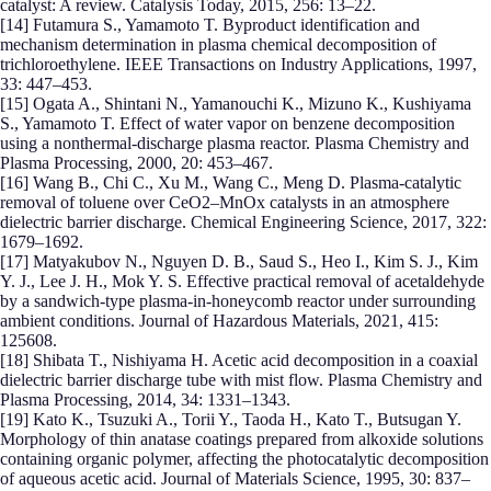
catalyst: A review. Catalysis Today, 2015, 256: 13–22.
[14] Futamura S., Yamamoto T. Byproduct identification and
mechanism determination in plasma chemical decomposition of
trichloroethylene. IEEE Transactions on Industry Applications, 1997,
33: 447–453.
[15] Ogata A., Shintani N., Yamanouchi K., Mizuno K., Kushiyama
S., Yamamoto T. Effect of water vapor on benzene decomposition
using a nonthermal-discharge plasma reactor. Plasma Chemistry and
Plasma Processing, 2000, 20: 453–467.
[16] Wang B., Chi C., Xu M., Wang C., Meng D. Plasma-catalytic
removal of toluene over CeO2–MnOx catalysts in an atmosphere
dielectric barrier discharge. Chemical Engineering Science, 2017, 322:
1679–1692.
[17] Matyakubov N., Nguyen D. B., Saud S., Heo I., Kim S. J., Kim
Y. J., Lee J. H., Mok Y. S. Effective practical removal of acetaldehyde
by a sandwich-type plasma-in-honeycomb reactor under surrounding
ambient conditions. Journal of Hazardous Materials, 2021, 415:
125608.
[18] Shibata T., Nishiyama H. Acetic acid decomposition in a coaxial
dielectric barrier discharge tube with mist flow. Plasma Chemistry and
Plasma Processing, 2014, 34: 1331–1343.
[19] Kato K., Tsuzuki A., Torii Y., Taoda H., Kato T., Butsugan Y.
Morphology of thin anatase coatings prepared from alkoxide solutions
containing organic polymer, affecting the photocatalytic decomposition
of aqueous acetic acid. Journal of Materials Science, 1995, 30: 837–