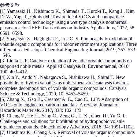
参考文献
[1] Yamasaki H., Kishimoto K., Shimada T., Kuroki T., Kang J., Kim
D. W., Yagi T., Okubo M. Toward ideal VOCs and nanoparticle
emission control technology using a wet-type catalysis nonthermal
plasma reactor. IEEE Transactions on Industry Applications, 2022, 58:
6591–6598.
[2] Shayegan Z., Haghighat F., Lee C. S. Photocatalytic oxidation of
volatile organic compounds for indoor environment applications: Three
different scaled setups. Chemical Engineering Journal, 2019, 357: 533
–546.
[3] Liotta L. F. Catalytic oxidation of volatile organic compounds on
supported noble metals. Applied Catalysis B: Environmental, 2010,
100: 403–412.
[4] Xin Y., Ando Y., Nakagawa S., Nishikawa H., Shirai T. New
possibility of hydroxyapatites as noble-metal-free catalysts towards
complete decomposition of volatile organic compounds. Catalysis
Science & Technology, 2020, 10: 5453–5459.
[5] Zhang X., Gao B., Creamer A. E., Cao C., Li Y. Adsorption of
VOCs onto engineered carbon materials: A review. Journal of
Hazardous Materials, 2017, 338: 102–123.
[6] Cheng Y., He H., Yang C., Zeng G., Li X., Chen H., Yu G. L.
Challenges and solutions for biofiltration of hydrophobic volatile
organic compounds. Biotechnology Advances, 2016, 34: 1091–1102.
[7] Urashima K., Chang J. S. Removal of volatile organic compounds