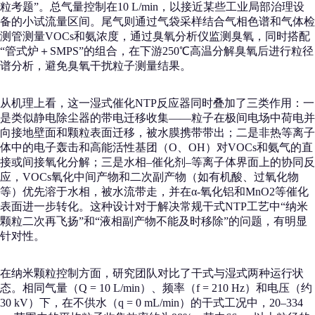
粒考题”。总气量控制在10 L/min，以接近某些工业局部治理设
备的小试流量区间。尾气则通过气袋采样结合气相色谱和气体检
测管测量VOCs和氨浓度，通过臭氧分析仪监测臭氧，同时搭配
“管式炉＋SMPS”的组合，在下游250℃高温分解臭氧后进行粒径
谱分析，避免臭氧干扰粒子测量结果。
从机理上看，这一湿式催化NTP反应器同时叠加了三类作用：一
是类似静电除尘器的带电迁移收集——粒子在极间电场中荷电并
向接地壁面和颗粒表面迁移，被水膜携带带出；二是非热等离子
体中的电子轰击和高能活性基团（O、OH）对VOCs和氨气的直
接或间接氧化分解；三是水相–催化剂–等离子体界面上的协同反
应，VOCs氧化中间产物和二次副产物（如有机酸、过氧化物
等）优先溶于水相，被水流带走，并在α-氧化铝和MnO2等催化
表面进一步转化。这种设计对于解决常规干式NTP工艺中“纳米
颗粒二次再飞扬”和“液相副产物不能及时移除”的问题，有明显
针对性。
在纳米颗粒控制方面，研究团队对比了干式与湿式两种运行状
态。相同气量（Q = 10 L/min）、频率（f = 210 Hz）和电压（约
30 kV）下，在不供水（q = 0 mL/min）的干式工况中，20–334