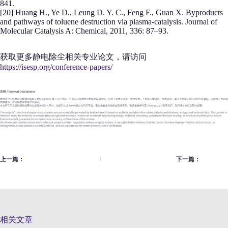
841.
[20] Huang H., Ye D., Leung D. Y. C., Feng F., Guan X. Byproducts
and pathways of toluene destruction via plasma-catalysis. Journal of
Molecular Catalysis A: Chemical, 2011, 336: 87–93.
获取更多静电除尘相关专业论文，请访问
https://isesp.org/conference-papers/
上一篇：
下一篇：
相关文章