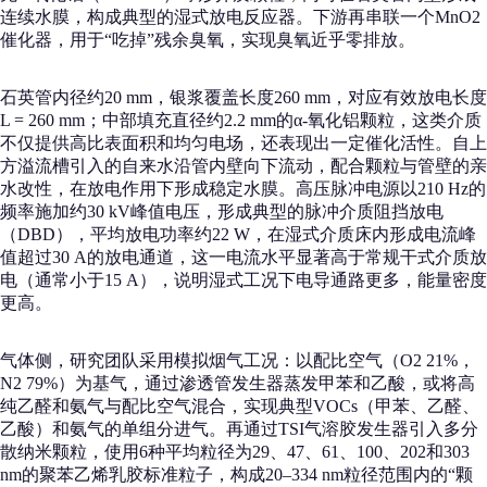
连续水膜，构成典型的湿式放电反应器。下游再串联一个MnO2
催化器，用于“吃掉”残余臭氧，实现臭氧近乎零排放。
石英管内径约20 mm，银浆覆盖长度260 mm，对应有效放电长度
L = 260 mm；中部填充直径约2.2 mm的α-氧化铝颗粒，这类介质
不仅提供高比表面积和均匀电场，还表现出一定催化活性。自上
方溢流槽引入的自来水沿管内壁向下流动，配合颗粒与管壁的亲
水改性，在放电作用下形成稳定水膜。高压脉冲电源以210 Hz的
频率施加约30 kV峰值电压，形成典型的脉冲介质阻挡放电
（DBD），平均放电功率约22 W，在湿式介质床内形成电流峰
值超过30 A的放电通道，这一电流水平显著高于常规干式介质放
电（通常小于15 A），说明湿式工况下电导通路更多，能量密度
更高。
气体侧，研究团队采用模拟烟气工况：以配比空气（O2 21%，
N2 79%）为基气，通过渗透管发生器蒸发甲苯和乙酸，或将高
纯乙醛和氨气与配比空气混合，实现典型VOCs（甲苯、乙醛、
乙酸）和氨气的单组分进气。再通过TSI气溶胶发生器引入多分
散纳米颗粒，使用6种平均粒径为29、47、61、100、202和303
nm的聚苯乙烯乳胶标准粒子，构成20–334 nm粒径范围内的“颗