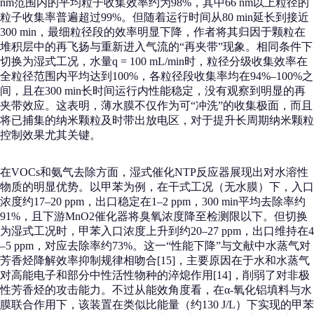
nm范围内的平均粒子收集效率约为98%，其中66 nm以上粒径的
粒子收集率普遍超过99%。但随着运行时间从80 min延长到接近
300 min，最细粒径段的效率明显下降，作者将其归因于颗粒在
堆积层中的再飞扬与重新进入气流的“再夹带”现象。相同条件下
切换为湿式工况，水量q = 100 mL/min时，粒径分级收集效率在
全粒径范围内平均达到100%，各粒径段收集率均在94%–100%之
间，且在300 min长时间运行内性能稳定，没有观察到明显的再
夹带效应。这表明，薄水膜不仅作为可“冲洗”的收集极面，而且
将已捕集的纳米颗粒及时带出放电区，对于提升长周期纳米颗粒
控制效果尤其关键。
在VOCs和氨气去除方面，湿式催化NTP反应器展现出对水溶性
物质的明显优势。以甲苯为例，在干式工况（无水膜）下，入口
浓度约17–20 ppm，出口稳定在1–2 ppm，300 min平均去除率约
91%，且下游MnO2催化器将臭氧浓度降至检测限以下。但切换
为湿式工况时，甲苯入口浓度上升到约20–27 ppm，出口维持在4
–5 ppm，对应去除率约73%。这一“性能下降”与文献中水蒸气对
芳香烃降解效率抑制规律相吻合[15]，主要原因在于水和水蒸气
对高能电子和部分中性活性物种的淬熄作用[14]，削弱了对非极
性芳香烃的攻击能力。不过从能效角度看，在α-氧化铝填料与水
膜联合作用下，该装置在类似比能量（约130 J/L）下实现的甲苯