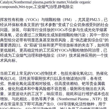
Catalyst,Nonthermal plasma,particle matter,Volatile organic
compounds,Wet-type,工业烟气治理,静电除尘
挥发性有机物（VOCs）与细颗粒物（PM），尤其是PM2.5，已
经从环保标准条文里的“技术参数”变成了公众切身感受到的社会
问题。涂装、印刷等行业排放的VOCs不仅参与生成光化学烟雾
和臭氧，还会通过二次颗粒生成加剧细颗粒物污染；其中一部分
典型组分还带有明显恶臭甚至致癌风险，是“病态建筑综合症”的
重要诱因[1]。在“双碳”目标和更严苛排放标准的夹击下，如何用
更低能耗、更高稳定性的工艺应对VOCs与颗粒物协同治理，已
经成为工业烟气治理和静电除尘（ESP）技术延伸应用的一个技
术风向标。
当前工程上常见的VOCs控制技术，包括光催化氧化[2]、热催化
氧化[3,4]、活性炭等吸附技术[5]以及生物滤池[6]等，各有优
劣。热催化氧化温度相对较低，但高度依赖铂、钯等贵金属载
体，催化剂成本和中毒风险都不容忽视；吸附和生物法在大风
量、浓度波动大的工况下，响应滞后、能耗和运行维护成本也在
增加。与此相比，非热等离子体（Nonthermal Plasma，NTP）技
术在常温常压下即可高效产生O、OH等强氧化活性物种，用于