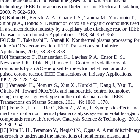
from air streams and industrial flue gases by non-thermal plasma
technology. IEEE Transactions on Dielectrics and Electrical Insulation,
2000, 7: 602–610.
[8] Kohno H., Berezin A. A., Chang J. S., Tamura M., Yamamoto T.,
Shibuya A., Hondo S. Destruction of volatile organic compounds used
in a semiconductor industry by a capillary tube discharge reactor. IEEE
Transactions on Industry Applications, 1998, 34: 953–966.
[9] Oda T., Takahashi T., Yamaji K. Nonthermal plasma processing for
dilute VOCs decomposition. IEEE Transactions on Industry
Applications, 2002, 38: 873–878.
[10] Yamamoto T., Ramanathan K., Lawless P. A., Ensor D. S.,
Newsome J. R., Plaks N., Ramsey H. Control of volatile organic
compounds by an AC energized ferroelectric pellet reactor and a
pulsed corona reactor. IEEE Transactions on Industry Applications,
1992, 28: 528–534.
[11] Yamasaki H., Nomura S., Xun X., Kuroki T., Kang J., Yagi T.,
Okubo M. Toward NOx/SOx and nanoparticle control technology
using a single-stage wet-type nonthermal plasma reactor. IEEE
Transactions on Plasma Science, 2021, 49: 1860–1870.
[12] Feng X., Liu H., He C., Shen Z., Wang T. Synergistic effects and
mechanism of a non-thermal plasma catalysis system in volatile organic
compounds removal: A review. Catalysis Science & Technology, 2018,
8: 936–954.
[13] Kim H. H., Teramoto Y., Negishi N., Ogata A. A multidisciplinary
approach to understand the interactions of nonthermal plasma and