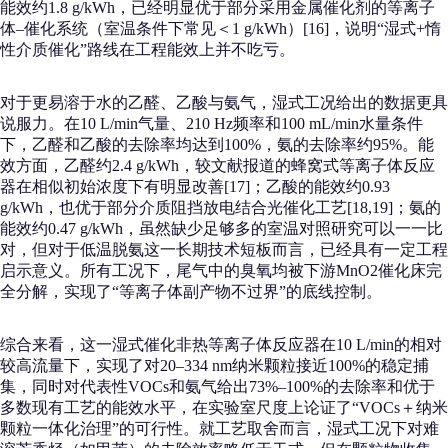
能效约1.8 g/kWh，已经明显优于部分采用金属催化剂的等离子
体–催化系统（室温条件下常见＜1 g/kWh）[16]，说明“湿式+惰
性介质催化”路线在工程能效上并不吃亏。
对于更易溶于水的乙醛、乙酸与氨气，湿式工况给出的数据更具
说服力。在10 L/min气量、210 Hz频率和100 mL/min水量条件
下，乙醛和乙酸的去除率均达到100%，氨的去除率约95%。能
效方面，乙醛约2.4 g/kWh，较文献报道的蜂窝式等离子体反应
器在相似初始浓度下有明显改善[17]；乙酸的能效约0.93
g/kWh，也优于部分介质阻挡放电结合光催化工艺[18,19]；氨的
能效约0.47 g/kWh，虽然缺少足够多的室温对照研究可以一一比
对，但对于低温脱氨这一长期技术短板而言，已经具有一定工程
启示意义。所有工况下，尾气中的臭氧均被下游MnO2催化床完
全分解，实现了“等离子体副产物不过界”的底线控制。
综合来看，这一湿式催化非热等离子体反应器在10 L/min的相对
较高流量下，实现了对20–334 nm纳米颗粒接近100%的稳定捕
集，同时对代表性VOCs和氨气给出73%–100%的去除率和优于
多数现有工艺的能效水平，在实验室尺度上论证了“VOCs＋纳米
颗粒一体化治理”的可行性。就工艺取舍而言，湿式工况下对难