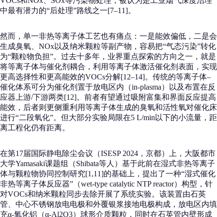
VOCs和NOx、SOx等污染物处理，被认为是工业烟气深度治理
中最有潜力的“后处理”路线之一[7–11]。
然而，单一非热等离子体工艺也有痛点：一是能效偏低，二是会
生成臭氧、NOx以及纳米颗粒等副产物，容易把“气态污染”转化
为“颗粒物负担”。过去十多年，业界重点探索的方向之一，就是
将等离子体与催化剂耦合，利用等离子体激活催化剂表面，实现
更高选择性和更高能效的VOCs分解[12–14]。传统的等离子体–
催化体系可分为催化剂置于放电区内（in-plasma）以及布置在反
应器上游/下游两类[12]。前者有望通过吸附富集和界面反应提高
能效，后者则更侧重利用等离子体生成的臭氧和活性氧对催化床
进行“二段氧化”。但大部分实验局限在5 L/min以下的小流量，距
离工程化仍有距离。
在第17届国际静电除尘会议（ISESP 2024，京都）上，大阪都市
大学Yamasaki课题组（Shibata等人）基于此前在湿式非热等离子
体与颗粒物协同控制研究[1,11]的基础上，提出了一种“湿式催化
非热等离子体反应器”（wet-type catalytic NTP reactor）构型，针
对VOCs和纳米颗粒同步去除开展了系统实验。该装置由石英
管、中心不锈钢放电电极和外覆银浆接地电极构成，放电区内填
充α-氧化铝（α-Al2O3）球形介质颗粒，同时在石英管内壁形成