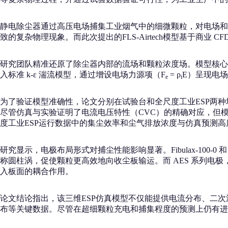
静电除尘器通过高压电场捕集工业烟气中的细微颗粒，对电场和
致的复杂物理现象。而此次提出的FLS-Airtech模型基于商业
研究团队精准还原了除尘器内部的流场和颗粒浓度场。模型核心采用，
入标准 k-ε 湍流模型，通过增设电场力源项（F
= ρ
E）呈现电
e
i
为了验证模型准确性，论文分别在试验台和全尺度工业ESP两种场
尽管仿真与实验证明了电流电压特性（CVC）的精确对应，但模
度工业ESP运行数据中的集尘效率和尘气排放浓度与仿真预测高度
研究显示，电极布局形式对捕尘性能影响显著。Fibulax-100-0
称圆柱涡，促使颗粒更高效地向收尘板输运。而 AES 系列
入板面的耦合作用。
论文结论指出，该三维ESP仿真模型不仅能提供电流分布、二
布等关键数据。尽管在超细颗粒充电和捕集程度的预测上仍有进