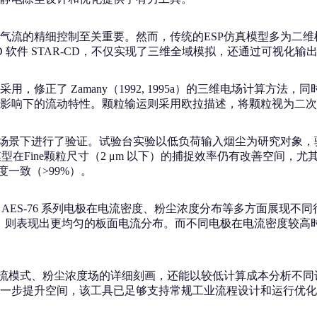
气流的精细控制至关重要。然而，传统的ESP仿真模型多为二
 CFD 软件 STAR-CD，不仅实现了三维全域模拟，还通过可视
修正了 Zamany（1992, 1995a）的三维电场计算方
场影响下的流动特性。颗粒输运则采用欧拉描述，将颗粒视为二
景下进行了验证。试验台实验以低负荷输入烟尘为研究对象，验证了不
型在Fine颗粒尺寸（2 μm 以下）的捕捉效率仍有改善空间
一致（>99%）。
 和 AES-76 系列电极在电流密度、粉尘浓度分布等多方面展现不同
电极，则表现出更均匀的板面电流分布。而不同电极在电流密度较
次流模式、粉尘浓度场的详细刻画，还能以较低计算成本分析不
一步提升空间，该工具已足够支持常规工业流程设计和运行优化