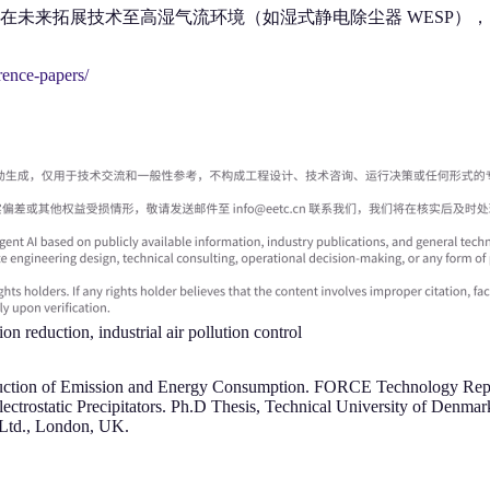
在未来拓展技术至高湿气流环境（如湿式静电除尘器 WESP）
erence-papers/
ion reduction, industrial air pollution control
– Reduction of Emission and Energy Consumption. FORCE Technology R
lectrostatic Precipitators. Ph.D Thesis, Technical University of Denmar
Ltd., London, UK.