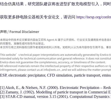
结合仿真结果，研究团队建议将改进型扩散充电模型引入，同时
获取更多静电除尘器相关专业论文，请访问
https://isesp.org/conf
ESP, electrostatic precipitator, CFD simulation, particle transport, emiss
[1] Akoh, E., & Nielsen, N.F. (2000). Electrostatic Precipitation 
[2] Zamany, J. (1992). Modelling of particle transport in Commercial E
[3] STAR-CD manual, version 3.15 (2001). Computational Dynamics 