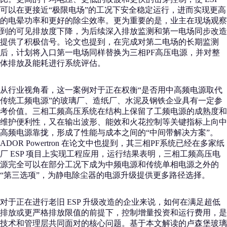
可以在更接近“极限电场”的工况下安全稳定运行，进而实现更高
的电晕功率和更好的除尘效率。更为重要的是，业主在现场观察
到的可见排放度下降，为后续深入排放监测和第一电场同步改造
提供了积极信号。论文也提到，在完成对第二电场的长期监测
后，计划将入口第一电场同样替换为三相PF高压电源，并对整
体排放及能耗进行系统评估。
从行业视角看，这一案例对于正在权衡“是否用中高频电源取代
传统工频电源”的玻璃厂、造纸厂、水泥及钢铁企业具有一定参
考价值。三相工频高压系统在结构上保留了工频电源的成熟度和
维护便利性，又在输出波形、能效和火花控制等关键指标上向中
高频电源靠拢，形成了性能与成本之间的“中间带解决方案”。
ADOR Powertron 在论文中也提到，其三相PF系统已经在多家纸
厂 ESP 项目上实现工程应用，运行结果表明，三相工频高压电
源完全可以在部分工况下成为中频电源和传统单相电源之外的
“第三选项”，为静电除尘器的电源升级提供更多路径选择。
对于正在进行老旧 ESP 升级改造的企业来说，如何在满足超低
排放或更严格排放限值的前提下，控制增量投资和运行费用，是
技术和管理层共同面对的核心问题。基于本文解读的卢森堡玻璃