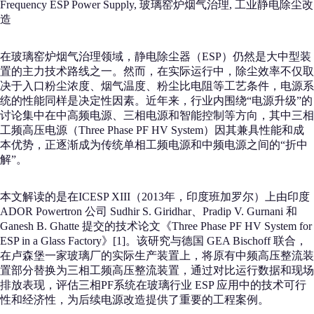
Frequency ESP Power Supply, 玻璃窑炉烟气治理, 工业静电除尘改
造
在玻璃窑炉烟气治理领域，静电除尘器（ESP）仍然是大中型装
置的主力技术路线之一。然而，在实际运行中，除尘效率不仅取
决于入口粉尘浓度、烟气温度、粉尘比电阻等工艺条件，电源系
统的性能同样是决定性因素。近年来，行业内围绕“电源升级”的
讨论集中在中高频电源、三相电源和智能控制等方向，其中三相
工频高压电源（Three Phase PF HV System）因其兼具性能和成
本优势，正逐渐成为传统单相工频电源和中频电源之间的“折中
解”。
本文解读的是在ICESP XIII（2013年，印度班加罗尔）上由印度
ADOR Powertron 公司 Sudhir S. Giridhar、Pradip V. Gurnani 和
Ganesh B. Ghatte 提交的技术论文《Three Phase PF HV System for
ESP in a Glass Factory》[1]。该研究与德国 GEA Bischoff 联合，
在卢森堡一家玻璃厂的实际生产装置上，将原有中频高压整流装
置部分替换为三相工频高压整流装置，通过对比运行数据和现场
排放表现，评估三相PF系统在玻璃行业 ESP 应用中的技术可行
性和经济性，为后续电源改造提供了重要的工程案例。