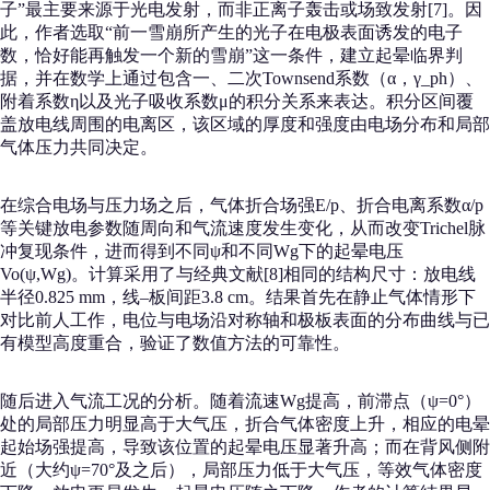
子”最主要来源于光电发射，而非正离子轰击或场致发射[7]。因
此，作者选取“前一雪崩所产生的光子在电极表面诱发的电子
数，恰好能再触发一个新的雪崩”这一条件，建立起晕临界判
据，并在数学上通过包含一、二次Townsend系数（α，γ_ph）、
附着系数η以及光子吸收系数μ的积分关系来表达。积分区间覆
盖放电线周围的电离区，该区域的厚度和强度由电场分布和局部
气体压力共同决定。
在综合电场与压力场之后，气体折合场强E/p、折合电离系数α/p
等关键放电参数随周向和气流速度发生变化，从而改变Trichel脉
冲复现条件，进而得到不同ψ和不同Wg下的起晕电压
Vo(ψ,Wg)。计算采用了与经典文献[8]相同的结构尺寸：放电线
半径0.825 mm，线–板间距3.8 cm。结果首先在静止气体情形下
对比前人工作，电位与电场沿对称轴和极板表面的分布曲线与已
有模型高度重合，验证了数值方法的可靠性。
随后进入气流工况的分析。随着流速Wg提高，前滞点（ψ=0°）
处的局部压力明显高于大气压，折合气体密度上升，相应的电晕
起始场强提高，导致该位置的起晕电压显著升高；而在背风侧附
近（大约ψ=70°及之后），局部压力低于大气压，等效气体密度