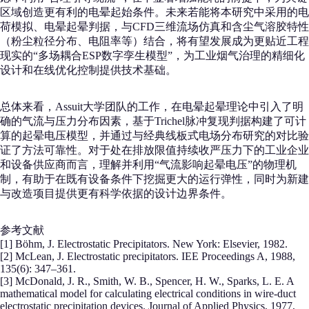
区域创造更有利的电晕起始条件。未来若能将本研究中采用的电
荷模拟、电晕起晕判据，与CFD三维流场仿真和含尘气溶胶特性
（粉尘粒径分布、电阻率等）结合，将有望发展成为更贴近工程
现实的“多场耦合ESP数字孪生模型”，为工业烟气治理的精细化
设计和在线优化控制提供技术基础。
总体来看，Assuit大学团队的工作，在电晕起晕理论中引入了明
确的气流与压力分布因素，基于Trichel脉冲复现判据构建了可计
算的起晕电压模型，并通过与经典线板式电场分布研究的对比验
证了方法可靠性。对于处在排放限值持续收严压力下的工业企业
和设备供应商而言，理解并利用“气流影响起晕电压”的物理机
制，有助于在既有设备条件下挖掘更大的运行弹性，同时为新建
与改造项目提供更有科学依据的设计边界条件。
参考文献
[1] Böhm, J. Electrostatic Precipitators. New York: Elsevier, 1982.
[2] McLean, J. Electrostatic precipitators. IEE Proceedings A, 1988,
135(6): 347–361.
[3] McDonald, J. R., Smith, W. B., Spencer, H. W., Sparks, L. E. A
mathematical model for calculating electrical conditions in wire-duct
electrostatic precipitation devices. Journal of Applied Physics, 1977,