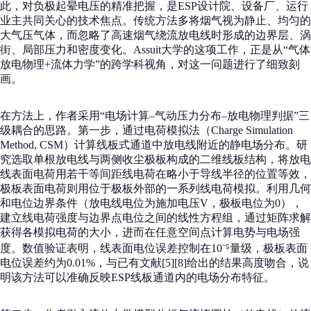
此，对负极起晕电压的精准把握，是ESP设计院、设备厂、运行
业主共同关心的技术焦点。传统方法多将烟气视为静止、均匀的
大气压气体，而忽略了高速烟气绕流放电线时形成的边界层、涡
街、局部压力和密度变化。Assuit大学的这项工作，正是从“气体
放电物理+流体力学”的跨学科视角，对这一问题进行了细致刻
画。
在方法上，作者采用“电场计算–气动压力分布–放电物理判据”三
级耦合的思路。第一步，通过电荷模拟法（Charge Simulation
Method, CSM）计算线板式通道中放电线附近的静电场分布。研
究选取单根放电线与两侧收尘极板构成的二维线板结构，将放电
线表面电荷用若干等间距线电荷在略小于导线半径的位置等效，
极板表面电荷则用位于极板外部的一系列线电荷模拟。利用几何
和电位边界条件（放电线电位为施加电压V，极板电位为0），
建立线电荷强度与边界点电位之间的线性方程组，通过矩阵求解
获得各模拟电荷的大小，进而在任意空间点计算电势与电场强
度。数值验证表明，线表面电位误差控制在10⁻⁵量级，极板表面
电位误差约为0.01%，与已有文献[5][8]给出的结果高度吻合，说
明该方法可以准确反映ESP线板通道内的电场分布特征。