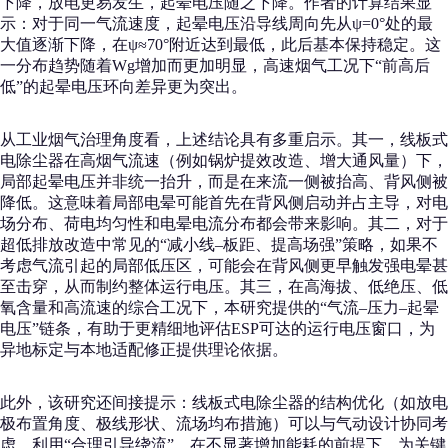
下降，放电更易发生，起晕电压随之下降。作者的计算结果显
示：对于同一气流速度，起晕电压沿导线周向先从ψ=0°处的最
大值逐渐下降，在ψ≈70°附近达到最低，此后基本保持稳定。这
一分布趋势随着Wg增加而更加明显，高速烟气工况下“前高后
低”的起晕电压环向差异更为突出。
从工业烟气治理角度看，上述结论具有多重启示。其一，线板式
电除尘器在高烟气流速（例如锅炉提效改造、增大通风量）下，
局部起晕电压并非统一抬升，而是在来流一侧被抬高、背风侧被
降低。这意味着局部电晕可能首先在背风侧启动并占主导，对电
场分布、荷电均匀性和电晕电流分布都会带来影响。其二，对于
超低排放改造中常见的“减小线–板距、提高场强”策略，如果不
考虑气流引起的局部低压区，可能会在背风侧更早触发强电晕甚
至击穿，从而制约整体运行电压。其三，在高海拔、低绝压、低
氧含量和高流速的综合工况下，本研究提供的“气流–压力–起晕
电压”链条，有助于更精细地评估ESP可达的运行电压窗口，为
异地标定与本地适配修正提供理论依据。
此外，该研究还间接提示：线板式电除尘器的结构优化（如放电
极布置角度、极线形状、流场均布措施）可以与气动设计协同考
虑，利用“合理引导绕流”，在不显著增加能耗的前提下，为关键