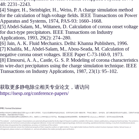
48: 2231–2243.
[4] Singer, H., Steinbigler, H., Weiss, P. A charge simulation method
for the calculation of high-voltage fields. IEEE Transactions on Power
Apparatus and Systems, 1974, PAS-93: 1660–1668.
[5] Abdel-Salam, M., Wiitanen, D. Calculation of corona onset voltage
for duct-type precipitators. IEEE Transactions on Industry
Applications, 1993, 29(2): 274–280.
[6] Jain, A. K. Fluid Mechanics. Delhi: Khanna Publishers, 1996.
[7] Khalifa, M., Abdel-Salam, M., Abou-Seada, M. Calculation of
negative corona onset voltages. IEEE Paper C-73-160-9, 1973.
[8] Elmoursi, A. A., Castle, G. S. P. Modeling of corona characteristics
in wire-duct precipitators using the charge simulation technique. IEEE
Transactions on Industry Applications, 1987, 23(1): 95–102.
获取更多静电除尘相关专业论文，请访问
https://isesp.org/conference-papers/