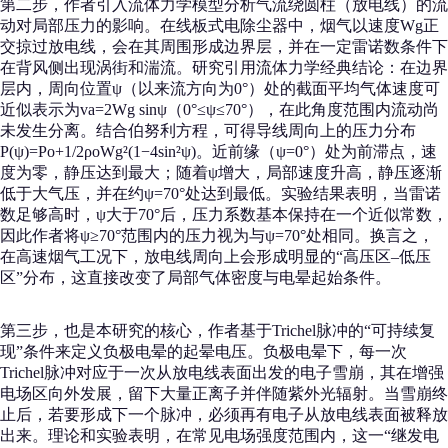
第二步，作者引入流体力学模型分析气流绕圆柱（放电线）的流
动对局部压力的影响。在线板式电除尘器中，烟气以速度Wg正
交掠过放电线，会在其周围形成边界层，并在一定雷诺数条件下
在背风侧出现涡街和湍流。研究引用流体力学经典结论：在边界
层内，周向位置ψ（以来流方向为0°）处的截面平均气体速度可
近似表示为va=2Wg sinψ（0°≤ψ≤70°），在此角度范围内流动尚
未发生分离。结合伯努利方程，可得导线周向上的压力分布
P(ψ)=Po+1/2ρoWg²(1−4sin²ψ)。近前缘（ψ=0°）处为前滞点，速
度为零，静压达到最大；随着ψ增大，局部速度升高，静压逐渐
低于大气压，并在约ψ=70°处达到最低。实验结果表明，当雷诺
数足够高时，ψ大于70°后，压力系数基本保持在一个近似常数，
因此作者将ψ≥70°范围内的压力视为与ψ=70°处相同。换言之，
在高速烟气工况下，放电线周向上会形成明显的“高压区–低压
区”分布，这直接改变了局部气体密度与电晕起始条件。
第三步，也是本研究的核心，作者基于Trichel脉冲的“可持续复
现”条件来定义负极电晕的起晕电压。负极电晕下，每一次
Trichel脉冲对应于一次从放电线表面出发的电子雪崩，其在增强
电场区向外发展，留下大量正离子并伴随紫外光辐射。当雪崩终
止后，若要形成下一个脉冲，必须再有电子从放电线表面被释放
出来。理论和实验表明，在常见电场强度范围内，这一“继发电