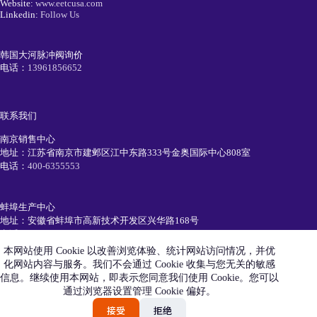
Website:
www.eetcusa.com
Linkedin:
Follow Us
韩国大河脉冲阀询价
电话：
13961856652
联系我们
南京销售中心
地址：江苏省南京市建邺区江中东路333号金奥国际中心808室
电话：
400-6355553
蚌埠生产中心
地址：安徽省蚌埠市高新技术开发区兴华路168号
电话：
0552-7111991
本网站使用 Cookie 以改善浏览体验、统计网站访问情况，并优
化网站内容与服务。我们不会通过 Cookie 收集与您无关的敏感
简历投递
信息。继续使用本网站，即表示您同意我们使用 Cookie。您可以
电话：
19105520550
通过浏览器设置管理 Cookie 偏好。
Email：
recruiting@eetc.cn
接受
拒绝
艾尼科环保技术（安徽）有限公司版权所有 © 2026 |
皖