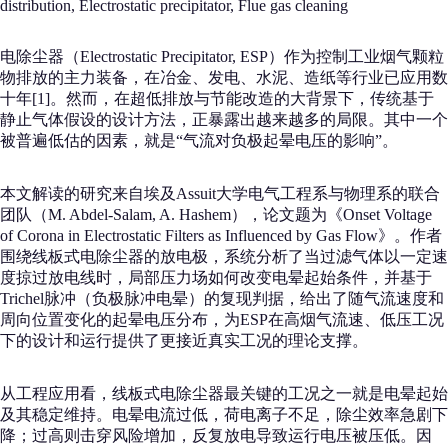
distribution, Electrostatic precipitator, Flue gas cleaning
电除尘器（Electrostatic Precipitator, ESP）作为控制工业烟气颗粒
物排放的主力装备，在冶金、发电、水泥、造纸等行业已应用数
十年[1]。然而，在超低排放与节能改造的大背景下，传统基于
静止气体假设的设计方法，正暴露出越来越多的局限。其中一个
被普遍低估的因素，就是“气流对负极起晕电压的影响”。
本文解读的研究来自埃及Assuit大学电气工程系与物理系的联合
团队（M. Abdel-Salam, A. Hashem），论文题为《Onset Voltage
of Corona in Electrostatic Filters as Influenced by Gas Flow》。作者
围绕线板式电除尘器的放电极，系统分析了当过滤气体以一定速
度掠过放电线时，局部压力场如何改变电晕起始条件，并基于
Trichel脉冲（负极脉冲电晕）的复现判据，给出了随气流速度和
周向位置变化的起晕电压分布，为ESP在高烟气流速、低压工况
下的设计和运行提供了更接近真实工况的理论支撑。
从工程应用看，线板式电除尘器最关键的工况之一就是电晕起始
及其稳定维持。电晕电流过低，荷电离子不足，除尘效率急剧下
降；过高则击穿风险增加，反复放电导致运行电压被压低。因