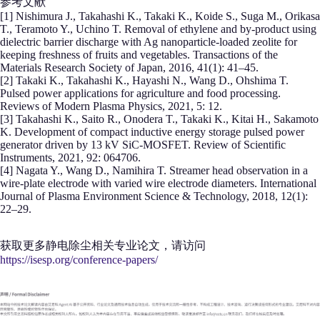
参考文献
[1] Nishimura J., Takahashi K., Takaki K., Koide S., Suga M., Orikasa
T., Teramoto Y., Uchino T. Removal of ethylene and by-product using
dielectric barrier discharge with Ag nanoparticle-loaded zeolite for
keeping freshness of fruits and vegetables. Transactions of the
Materials Research Society of Japan, 2016, 41(1): 41–45.
[2] Takaki K., Takahashi K., Hayashi N., Wang D., Ohshima T.
Pulsed power applications for agriculture and food processing.
Reviews of Modern Plasma Physics, 2021, 5: 12.
[3] Takahashi K., Saito R., Onodera T., Takaki K., Kitai H., Sakamoto
K. Development of compact inductive energy storage pulsed power
generator driven by 13 kV SiC-MOSFET. Review of Scientific
Instruments, 2021, 92: 064706.
[4] Nagata Y., Wang D., Namihira T. Streamer head observation in a
wire-plate electrode with varied wire electrode diameters. International
Journal of Plasma Environment Science & Technology, 2018, 12(1):
22–29.
获取更多静电除尘相关专业论文，请访问
https://isesp.org/conference-papers/