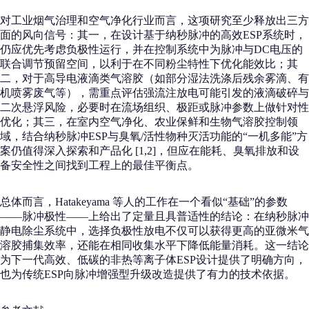
对工业烟气治理和空气净化行业而言，这项研究至少释放出三方
面的风向信号：其一，在设计基于纳秒脉冲的高效ESP系统时，
仍应优先考虑负极性运行，并在控制系统中为脉冲与DC电压的
联合调节预留空间，以利于在不同粉尘特性下优化能效比；其
二，对于高导电液滴类气溶胶（如部分湿法洗涤后残余雾滴、有
机喷雾废气等），需重点评估强流注放电可能引发的液滴破碎与
二次悬浮风险，必要时在流场组织、极距或脉冲参数上做针对性
优化；其三，在室内空气净化、农业保鲜和生物气溶胶控制领
域，结合纳秒脉冲ESP与臭氧/活性物种灭活功能的“一机多能”方
案仍值得深入探索和产品化 [1,2]，但应在能耗、臭氧排放和设
备安全性之间找到工程上的最佳平衡点。
总体而言，Hatakeyama 等人的工作在一个看似“基础”的参数
——脉冲极性——上给出了定量且具普适性的结论：在纳秒脉冲
静电除尘系统中，选择负极性放电不仅可以获得更高的亚微米气
溶胶捕集效率，还能在相同收集水平下降低能量消耗。这一结论
为下一代高效、低碳的非热等离子体ESP设计提供了明确方向，
也为传统ESP向脉冲增强型升级改造提供了有力的技术依据。