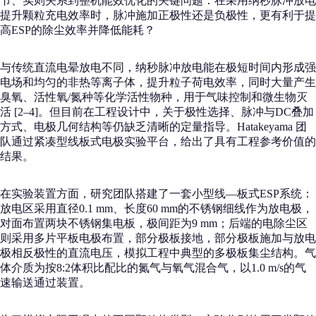
节、实则关系到整机能效优化的关键问题：在采用纳秒脉冲放电
提升颗粒充电效率时，脉冲施加正极性还是负极性，更有利于提
高ESP的除尘效率并降低能耗？
与传统直流电晕放电不同，纳秒脉冲放电能在极短时间内形成强
电场和均匀的非热等离子体，提升粒子荷电效率，同时大量产生
臭氧、活性氧/氮种等化学活性物种，用于气味控制和微生物灭
活 [2–4]。但目前在工程设计中，关于极性选择、脉冲与DC叠加
方式、电极几何结构等仍缺乏清晰的定量指导。Hatakeyama 团
队通过紧凑型线板式电极实验平台，给出了具有工程参考价值的
结果。
在实验装置方面，研究团队搭建了一套小型线—板式ESP系统：
放电区采用直径0.1 mm、长度60 mm的不锈钢细线作为放电极，
对面布置两块不锈钢集电板，极间距为9 mm；后端的电除尘区
则采用多片平板电极布置，部分极板接地，部分极板施加与放电
极相反极性的直流电压，模拟工程中典型的多极板集尘结构。气
体介质为按8:2体积比配比的氮气与氧气混合气，以1.0 m/s的气
速输送通过装置。