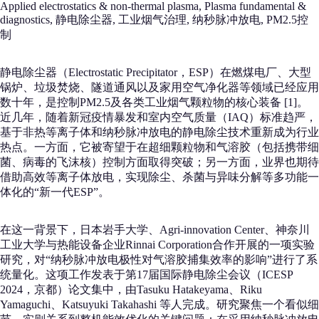
Applied electrostatics & non-thermal plasma, Plasma fundamental &
diagnostics, 静电除尘器, 工业烟气治理, 纳秒脉冲放电, PM2.5控
制
静电除尘器（Electrostatic Precipitator，ESP）在燃煤电厂、大型
锅炉、垃圾焚烧、隧道通风以及家用空气净化器等领域已经应用
数十年，是控制PM2.5及各类工业烟气颗粒物的核心装备 [1]。
近几年，随着新冠疫情暴发和室内空气质量（IAQ）标准趋严，
基于非热等离子体和纳秒脉冲放电的静电除尘技术重新成为行业
热点。一方面，它被寄望于在超细颗粒物和气溶胶（包括携带细
菌、病毒的飞沫核）控制方面取得突破；另一方面，业界也期待
借助高效等离子体放电，实现除尘、杀菌与异味分解等多功能一
体化的“新一代ESP”。
在这一背景下，日本岩手大学、Agri-innovation Center、神奈川
工业大学与热能设备企业Rinnai Corporation合作开展的一项实验
研究，对“纳秒脉冲放电极性对气溶胶捕集效率的影响”进行了系
统量化。这项工作发表于第17届国际静电除尘会议（ICESP
2024，京都）论文集中，由Tasuku Hatakeyama、Riku
Yamaguchi、Katsuyuki Takahashi 等人完成。研究聚焦一个看似细