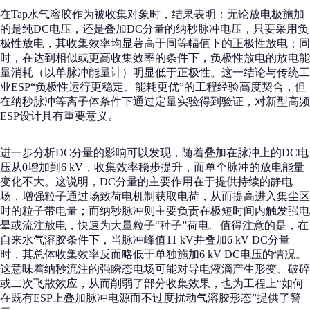
在Tap水气溶胶作为被收集对象时，结果表明：无论放电极施加
的是纯DC电压，还是叠加DC分量的纳秒脉冲电压，只要采用负
极性放电，其收集效率均显著高于同等幅值下的正极性放电；同
时，在达到相似或更高收集效率的条件下，负极性放电的放电能
量消耗（以单脉冲能量计）明显低于正极性。这一结论与传统工
业ESP“负极性运行更稳定、能耗更优”的工程经验高度契合，但
在纳秒脉冲等离子体条件下通过定量实验得到验证，对新型高频
ESP设计具有重要意义。
进一步分析DC分量的影响可以发现，随着叠加在脉冲上的DC电
压从0增加到6 kV，收集效率稳步提升，而单个脉冲的放电能量
变化不大。这说明，DC分量的主要作用在于提供持续的静电
场，增强粒子通过场致荷电机制获取电荷，从而提高进入集尘区
时的粒子带电量；而纳秒脉冲则主要负责在极短时间内触发强电
晕或流注放电，快速为大量粒子“种子”荷电。值得注意的是，在
自来水气溶胶条件下，当脉冲峰值11 kV并叠加6 kV DC分量
时，其总体收集效率反而略低于单独施加6 kV DC电压的情况。
这意味着纳秒流注的强瞬态电场可能对导电液滴产生形变、破碎
或二次飞散效应，从而削弱了部分收集效果，也为工程上“如何
在既有ESP上叠加脉冲电源而不过度扰动气溶胶形态”提供了警