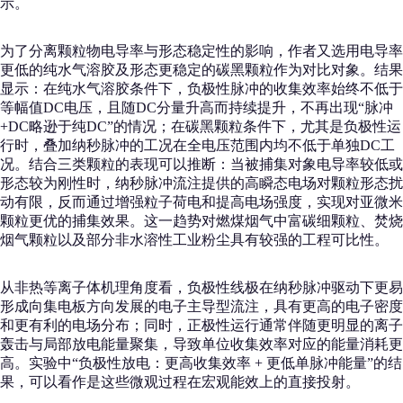
示。
为了分离颗粒物电导率与形态稳定性的影响，作者又选用电导率
更低的纯水气溶胶及形态更稳定的碳黑颗粒作为对比对象。结果
显示：在纯水气溶胶条件下，负极性脉冲的收集效率始终不低于
等幅值DC电压，且随DC分量升高而持续提升，不再出现“脉冲
+DC略逊于纯DC”的情况；在碳黑颗粒条件下，尤其是负极性运
行时，叠加纳秒脉冲的工况在全电压范围内均不低于单独DC工
况。结合三类颗粒的表现可以推断：当被捕集对象电导率较低或
形态较为刚性时，纳秒脉冲流注提供的高瞬态电场对颗粒形态扰
动有限，反而通过增强粒子荷电和提高电场强度，实现对亚微米
颗粒更优的捕集效果。这一趋势对燃煤烟气中富碳细颗粒、焚烧
烟气颗粒以及部分非水溶性工业粉尘具有较强的工程可比性。
从非热等离子体机理角度看，负极性线极在纳秒脉冲驱动下更易
形成向集电板方向发展的电子主导型流注，具有更高的电子密度
和更有利的电场分布；同时，正极性运行通常伴随更明显的离子
轰击与局部放电能量聚集，导致单位收集效率对应的能量消耗更
高。实验中“负极性放电：更高收集效率 + 更低单脉冲能量”的结
果，可以看作是这些微观过程在宏观能效上的直接投射。