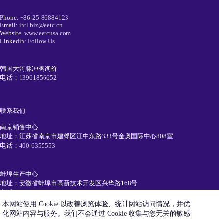
Phone:
+86-25-86884123
Email:
intl.biz@eetc.cn
Website:
www.eetcusa.com
Linkedin:
Follow Us
韩国大河脉冲阀询价
电话：
13961856652
联系我们
南京销售中心
地址：江苏省南京市建邺区江中东路333号金奥国际中心808室
电话：
400-6355553
蚌埠生产中心
地址：安徽省蚌埠市高新技术开发区兴华路168号
电话：
0552-7111991
本网站使用 Cookie 以改善浏览体验、统计网站访问情况，并优
化网站内容与服务。我们不会通过 Cookie 收集与您无关的敏感