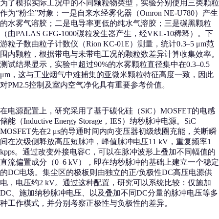
为了模拟实际工况中的不同颗粒物类型，实验分别使用三类颗粒
作为“粉尘”对象：一是自来水经雾化器（Omron NE-U780）产生
的水雾气溶胶；二是电导率更低的纯水气溶胶；三是碳黑颗粒
（由PALAS GFG-1000碳粒发生器产生，经VKL-10稀释）。下
游粒子数由粒子计数仪（Rion KC-01E）测量，统计0.3–5 μm范
围内颗粒，根据带电与未带电工况的颗粒数差异计算收集效率。
测试结果显示，实验中超过90%的水雾颗粒直径集中在0.3–0.5
μm，这与工业烟气中难捕集的亚微米颗粒特征高度一致，因此
对PM2.5控制及室内空气净化具有重要参考价值。
在电源配置上，研究采用了基于碳化硅（SiC）MOSFET的电感
储能（Inductive Energy Storage，IES）纳秒脉冲电源。SiC
MOSFET先在2 μs的导通时间内向变压器初级线圈充能，关断瞬
间在次级侧释放高压短脉冲，峰值脉冲电压11 kV，重复频率1
kpps。通过改变外接电容C，可以在脉冲波形上叠加不同幅值的
直流偏置成分（0–6 kV），即在纳秒脉冲的基础上建立一个稳定
的DC电场。集尘区的极板则由独立的正/负极性DC高压电源供
电，电压约2 kV。通过这种配置，研究可以系统比较：仅施加
DC、施加纳秒脉冲电压、以及叠加不同DC分量的脉冲电压等多
种工作模式，并分别考察正极性与负极性的差异。