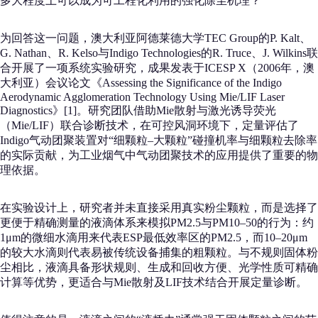
多大程度上可以成为可工程化利用的强化除尘机理？
为回答这一问题，澳大利亚阿德莱德大学TEC Group的P. Kalt、
G. Nathan、R. Kelso与Indigo Technologies的R. Truce、J. Wilkins联
合开展了一项系统实验研究，成果发表于ICESP X（2006年，澳
大利亚）会议论文《Assessing the Significance of the Indigo
Aerodynamic Agglomeration Technology Using Mie/LIF Laser
Diagnostics》[1]。研究团队借助Mie散射与激光诱导荧光
（Mie/LIF）联合诊断技术，在可控风洞环境下，定量评估了
Indigo气动团聚装置对“细颗粒–大颗粒”碰撞机率与细颗粒去除率
的实际贡献，为工业烟气中气动团聚技术的应用提供了重要的物
理依据。
在实验设计上，研究者并未直接采用真实粉尘颗粒，而是选择了
更便于精确测量的液滴体系来模拟PM2.5与PM10–50的行为：约
1μm的微细水滴用来代表ESP最低效率区的PM2.5，而10–20μm
的较大水滴则代表易被传统设备捕集的粗颗粒。与不规则固体粉
尘相比，液滴具备形状规则、生成和回收方便、光学性质可精确
计算等优势，更适合与Mie散射及LIF技术结合开展定量诊断。