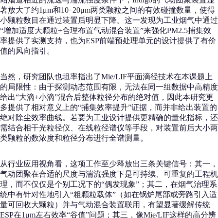
著放大了约1μm和10–20μm两类颗粒之间的有效碰撞数量，使得
小颗粒数目在通过装置后明显下降。这一发现为工业烟气中通过
“增加适度大颗粒+合理布置气动混合装置”来强化PM2.5捕集效
率提供了实测支持，也为ESP前端预处理单元的设计提供了有价
值的风向指引。
当然，研究团队也坦率指出了Mie/LIF平面滴径技术在本课题上
的局限性：由于探测动态范围有限，无法在同一组数据中高精度
给出“大滴+小滴”混合后整体粒径分布的绝对值，因此本研究更
多提供了相对意义上的“捕集效率提升”证据，而并非给出装置的
绝对除尘效率曲线。若要为工业设计提供更精确的量化指标，还
需结合相干光粒径仪、在线粒径谱仪等手段，对装置前后大小两
类颗粒的数浓度和粒径分布进行全谱测量。
从行业应用视角看，这项工作至少释放出三条关键信号：其一，
气动团聚在合适的尺度与湍流强度下是可持续、可重复的工程机
理，而不仅仅是个别工况下的“偶发现象”；其二，在烟气治理系
统中有针对性地引入“粗颗粒载体”（如在锅炉尾部或旁路引入适
量可回收大颗粒）并与气动混合装置联用，有望显著缓解传统
ESP在1μm左右效率“谷值”问题；其三，像Mie/LIF这样的高分辨