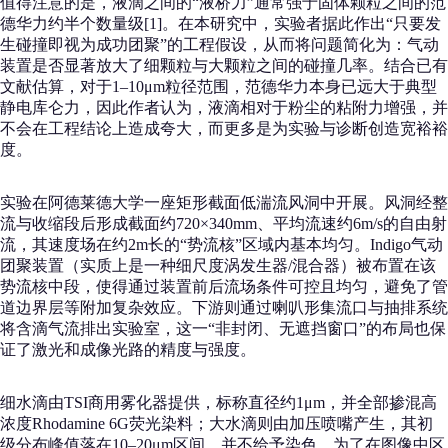
值得注意的是，液滴之间的“液桥力”通常强于固体颗粒之间的范
德华力约半个数量级[1]。在本研究中，实验者据此作出“只要发
生碰撞即视为成功团聚”的工程假设，从而将问题简化为：气动
装置是否显著放大了细颗粒与大颗粒之间的碰撞几率。结合已有
文献估算，对于1–10μm粒径范围，范德华力本身已远大于典型
静电库仑力，因此作者认为，液滴相对于粉尘的粘附力增强，并
不会在工程结论上造成夸大，而更多是为实验与诊断创造宽裕裕
度。
实验在阿德莱德大学一座矩形截面低湍流风洞中开展。风洞经整
流与收缩段后形成截面约720×340mm、平均流速约6m/s的自由射
流，其速度场在约2m长的“势流核”区域内基本均匀。Indigo气动
团聚装置（实质上是一种细尺度涡发生器/混合器）被布置在该
势流核中段，使得通过装置前后流场条件可控且均匀，避免了管
道边界层等附加复杂效应。下游则通过喇叭形集流口与抽排系统
将含滴气流排出实验室，这一“非封闭、无遮挡窗口”的布局也保
证了激光和成像光路的精度与强度。
细水滴由TSI商用雾化器提供，标称直径约1μm，并全部掺混高
浓度Rhodamine 6G荧光染料；大水滴则由加压喷嘴产生，其初
级分布峰值落在10–20μm区间，并不给予染色。为了在图像中区