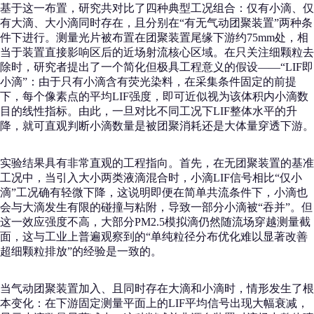
基于这一布置，研究共对比了四种典型工况组合：仅有小滴、仅
有大滴、大小滴同时存在，且分别在“有无气动团聚装置”两种条
件下进行。测量光片被布置在团聚装置尾缘下游约75mm处，相
当于装置直接影响区后的近场射流核心区域。在只关注细颗粒去
除时，研究者提出了一个简化但极具工程意义的假设——“LIF即
小滴”：由于只有小滴含有荧光染料，在采集条件固定的前提
下，每个像素点的平均LIF强度，即可近似视为该体积内小滴数
目的线性指标。由此，一旦对比不同工况下LIF整体水平的升
降，就可直观判断小滴数量是被团聚消耗还是大体量穿透下游。
实验结果具有非常直观的工程指向。首先，在无团聚装置的基准
工况中，当引入大小两类液滴混合时，小滴LIF信号相比“仅小
滴”工况确有轻微下降，这说明即便在简单共流条件下，小滴也
会与大滴发生有限的碰撞与粘附，导致一部分小滴被“吞并”。但
这一效应强度不高，大部分PM2.5模拟滴仍然随流场穿越测量截
面，这与工业上普遍观察到的“单纯粒径分布优化难以显著改善
超细颗粒排放”的经验是一致的。
当气动团聚装置加入、且同时存在大滴和小滴时，情形发生了根
本变化：在下游固定测量平面上的LIF平均信号出现大幅衰减，