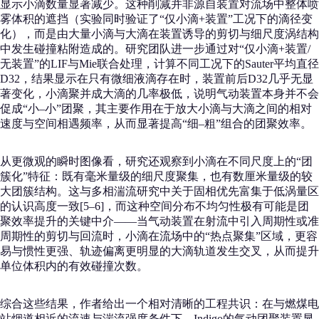
显示小滴数量显著减少。这种削减并非源自装置对流场中整体喷
雾体积的遮挡（实验同时验证了“仅小滴+装置”工况下的滴径变
化），而是由大量小滴与大滴在装置诱导的剪切与细尺度涡结构
中发生碰撞粘附造成的。研究团队进一步通过对“仅小滴+装置/
无装置”的LIF与Mie联合处理，计算不同工况下的Sauter平均直径
D32，结果显示在只有微细液滴存在时，装置前后D32几乎无显
著变化，小滴聚并成大滴的几率极低，说明气动装置本身并不会
促成“小–小”团聚，其主要作用在于放大小滴与大滴之间的相对
速度与空间相遇频率，从而显著提高“细–粗”组合的团聚效率。
从更微观的瞬时图像看，研究还观察到小滴在不同尺度上的“团
簇化”特征：既有毫米量级的细尺度聚集，也有数厘米量级的较
大团簇结构。这与多相湍流研究中关于固相优先富集于低涡量区
的认识高度一致[5–6]，而这种空间分布不均匀性极有可能是团
聚效率提升的关键中介——当气动装置在射流中引入周期性或准
周期性的剪切与回流时，小滴在流场中的“热点聚集”区域，更容
易与惯性更强、轨迹偏离更明显的大滴轨道发生交叉，从而提升
单位体积内的有效碰撞次数。
综合这些结果，作者给出一个相对清晰的工程共识：在与燃煤电
站烟道相近的流速与湍流强度条件下，Indigo的气动团聚装置显