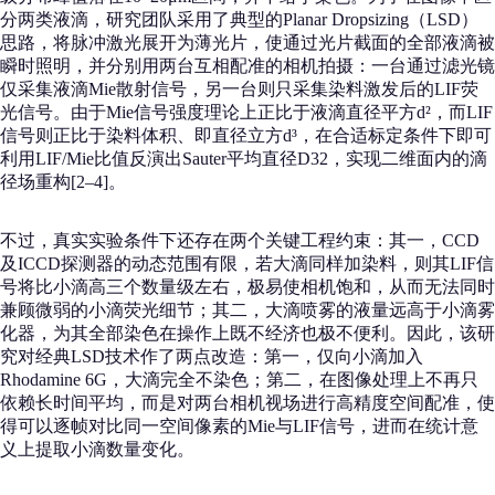
分两类液滴，研究团队采用了典型的Planar Dropsizing（LSD）
思路，将脉冲激光展开为薄光片，使通过光片截面的全部液滴被
瞬时照明，并分别用两台互相配准的相机拍摄：一台通过滤光镜
仅采集液滴Mie散射信号，另一台则只采集染料激发后的LIF荧
光信号。由于Mie信号强度理论上正比于液滴直径平方d²，而LIF
信号则正比于染料体积、即直径立方d³，在合适标定条件下即可
利用LIF/Mie比值反演出Sauter平均直径D32，实现二维面内的滴
径场重构[2–4]。
不过，真实实验条件下还存在两个关键工程约束：其一，CCD
及ICCD探测器的动态范围有限，若大滴同样加染料，则其LIF信
号将比小滴高三个数量级左右，极易使相机饱和，从而无法同时
兼顾微弱的小滴荧光细节；其二，大滴喷雾的液量远高于小滴雾
化器，为其全部染色在操作上既不经济也极不便利。因此，该研
究对经典LSD技术作了两点改造：第一，仅向小滴加入
Rhodamine 6G，大滴完全不染色；第二，在图像处理上不再只
依赖长时间平均，而是对两台相机视场进行高精度空间配准，使
得可以逐帧对比同一空间像素的Mie与LIF信号，进而在统计意
义上提取小滴数量变化。