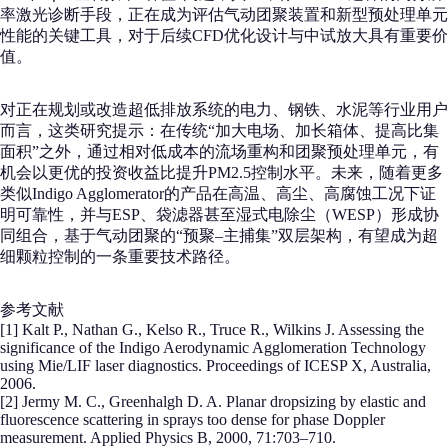
率激光诊断手段，正在成为评估气动团聚装置和新型预处理单元
性能的关键工具，对于后续CFD优化设计与中试放大具有重要价
值。
对正在规划或改造超低排放系统的电力、钢铁、水泥等行业用户
而言，这类研究提示：在传统“加大电场、加长箱体、提高比集
面积”之外，通过相对低成本的流场重构和团聚预处理单元，有
机会以更优的投资收益比提升PM2.5控制水平。未来，随着更多
类似Indigo Agglomerator的产品在高温、高尘、高腐蚀工况下证
明可靠性，并与ESP、袋滤器甚至湿式电除尘（WESP）形成协
同组合，基于气动团聚的“预聚–主捕集”双层架构，有望成为超
细颗粒控制的一条重要技术路径。
参考文献
[1] Kalt P., Nathan G., Kelso R., Truce R., Wilkins J. Assessing the
significance of the Indigo Aerodynamic Agglomeration Technology
using Mie/LIF laser diagnostics. Proceedings of ICESP X, Australia,
2006.
[2] Jermy M. C., Greenhalgh D. A. Planar dropsizing by elastic and
fluorescence scattering in sprays too dense for phase Doppler
measurement. Applied Physics B, 2000, 71:703–710.