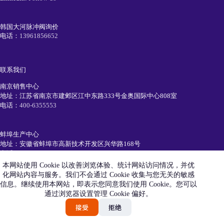
韩国大河脉冲阀询价
电话：
13961856652
联系我们
南京销售中心
地址：江苏省南京市建邺区江中东路333号金奥国际中心808室
电话：
400-6355553
蚌埠生产中心
地址：安徽省蚌埠市高新技术开发区兴华路168号
电话：
0552-7111991
本网站使用 Cookie 以改善浏览体验、统计网站访问情况，并优
化网站内容与服务。我们不会通过 Cookie 收集与您无关的敏感
简历投递
信息。继续使用本网站，即表示您同意我们使用 Cookie。您可以
电话：
19105520550
通过浏览器设置管理 Cookie 偏好。
Email：
recruiting@eetc.cn
接受
拒绝
艾尼科环保技术（安徽）有限公司版权所有 © 2026 |
皖
ICP备16009832号-4