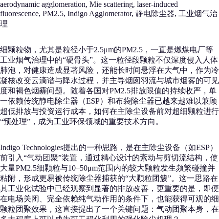
aerodynamic agglomeration, Mie scattering, laser-induced
fluorescence, PM2.5, Indigo Agglomerator, 静电除尘器, 工业烟气治
理
细颗粒物，尤其是粒径小于2.5μm的PM2.5，一直是燃煤电厂等
工业烟气治理中的“硬骨头”。这一粒径段颗粒不仅深度侵入人体
肺泡，对健康造成显著风险，还能长时间悬浮在大气中，作为冷
凝核改变云滴谱与降水过程，并主导烟囱羽流与城市烟雾的可见
度和褐色烟霾问题。随着各国对PM2.5排放限值的持续收严，单
一依赖传统静电除尘器（ESP）和布袋除尘器已越来越难以兼顾
超低排放与投资运行成本，如何在主除尘设备前对超细颗粒进行
“预处理”，成为工业环保领域的重要技术方向。
Indigo Technologies提出的一种思路，是在主除尘设备（如ESP）
前引入“气动团聚”装置，通过精心设计的紊动与剪切流结构，使
大量PM2.5细颗粒与10–50μm范围内的较大颗粒发生频繁碰撞并
粘附，形成更易被传统除尘器捕获的“大颗粒团簇”。这一思路在
其工业化试验中已经观察到显著的排放改善，更重要的是，即便
在电场关闭、完全依赖纯气动作用的条件下，也能获得可观的细
颗粒团聚效果，这直接提出了一个关键问题：气动团聚本身，在