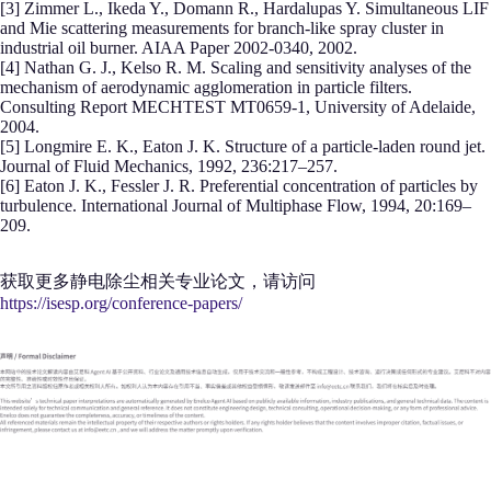
[3] Zimmer L., Ikeda Y., Domann R., Hardalupas Y. Simultaneous LIF
and Mie scattering measurements for branch-like spray cluster in
industrial oil burner. AIAA Paper 2002-0340, 2002.
[4] Nathan G. J., Kelso R. M. Scaling and sensitivity analyses of the
mechanism of aerodynamic agglomeration in particle filters.
Consulting Report MECHTEST MT0659-1, University of Adelaide,
2004.
[5] Longmire E. K., Eaton J. K. Structure of a particle-laden round jet.
Journal of Fluid Mechanics, 1992, 236:217–257.
[6] Eaton J. K., Fessler J. R. Preferential concentration of particles by
turbulence. International Journal of Multiphase Flow, 1994, 20:169–
209.
获取更多静电除尘相关专业论文，请访问
https://isesp.org/conference-papers/