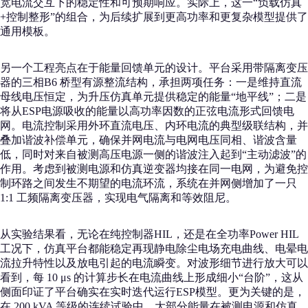
宽电流交互下的稳定性和可预期响应。实际上，这一“负载仿真
+控制整形”的组合，为后续扩展到更高功率和更复杂模型提供了
通用模板。
另一个工程亮点在于能量回馈单元的设计。平台采用带隔离变压
器的三相B6 桥型有源整流结构，承担两项任务：一是维持直流
母线电压恒定，为升压仿真单元提供稳定的能量“地平线”；二是
将从ESP电源吸收的能量以高功率因数的正弦电流形式回馈电
网。电流控制采用外环直流电压、内环电流的典型级联结构，并
叠加谐波补偿单元，确保并网电流与电网电压同相、谐波含量
低，同时对来自被测高压电源一侧的谐波注入起到“主动滤波”的
作用。考虑到被测电源和仿真逆变器均接在同一电网，为避免控
制环路之间发生不期望的电流环流，系统在并网侧增加了一只
1:1 工频隔离变压器，实现电气隔离和等效阻尼。
从实验结果看，无论在纯控制器HIL，还是在全功率Power HIL
工况下，仿真平台都能稳定再现静电除尘电场充电曲线、电晕电
流拉升特性以及放电引起的电流瞬变。对波形细节进行放大可以
看到，每 10 μs 的计算步长在电流曲线上形成细小“台阶”，这从
侧面印证了平台确实在实时迭代运行ESP模型。更为关键的是，
在 200 kVA 等级的连续试验中，大部分能量在被测电源和仿真