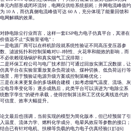
单元内部形成闭环流转，电网仅供给系统损耗；并网电流峰值约
为 10 A，而仿真侧电流峰值可达 60 A，充分体现了能量回馈和
电网解耦的效果。
对静电除尘行业而言，这样一套ESP电力电子仿真平台，其潜在
价值远不止“实验室省电”：
一是电源厂商可以在样机阶段就系统性验证不同高压变压器参
数、滤波拓扑和控制策略对U–I特性、火花率和能效的影响，而
不必依赖现场锅炉和真实烟气工况排期；
二是环保工程公司与电厂技术部门可通过回放实测工况数据，让
仿真平台在实验室重放复杂负荷波动、煤种切换、低负荷运行等
场景，用于预验证电源升级方案或控制策略优化；
三是在未来更复杂的多场耦合建模（如考虑烟气温度、流场、灰
尘电导率变化等）逐步成熟后，此类平台可以演进为“电除尘系
统数字孪生”的硬件承载，使得控制算法和工艺优化离线迭代的
可信度、效率大幅提升。
论文最后也强调，当前实现的模型为简化版本，但已经预留了引
入温度、流体力学、燃料化学成分、电晕风效应等参数的接口；
结合已有针对电机、扶梯等负载的电力电子仿真经验[1][5][6]