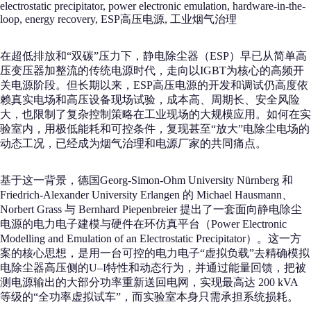
electrostatic precipitator, power electronic emulation, hardware-in-the-
loop, energy recovery, ESP高压电源, 工业烟气治理
在超低排放和“双碳”压力下，静电除尘器（ESP）早已从简单高
压变压器加整流的传统电源时代，走向以IGBT为核心的高频开
关电源阶段。但长期以来，ESP高压电源的开发和调试仍高度依
赖真实电场和高压设备现场试验，成本高、周期长、安全风险
大，也限制了复杂控制策略在工业现场的大规模应用。如何在实
验室内，用极低能耗和可控条件，复现甚至“放大”电除尘电场的
动态工况，已经成为烟气治理和电源厂家的共同痛点。
基于这一背景，德国Georg-Simon-Ohm University Nürnberg 和
Friedrich-Alexander University Erlangen 的 Michael Hausmann、
Norbert Grass 与 Bernhard Piepenbreier 提出了一套面向静电除尘
电源的电力电子建模与硬件在环仿真平台（Power Electronic
Modelling and Emulation of an Electrostatic Precipitator）。这一方
案的核心思想，是用一台可控的电力电子“虚拟负载”去精确模拟
电除尘器高压侧的U–I特性和动态行为，并通过能量回馈，把被
测电源输出的大部分功率重新送回电网，实现最高达 200 kVA
等级的“全功率虚拟试车”，而实验室本身只需承担系统损耗。