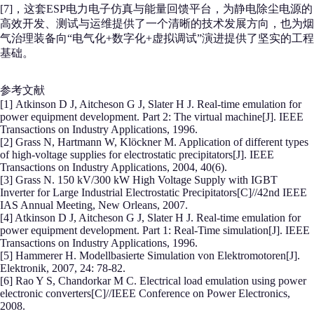
[7]，这套ESP电力电子仿真与能量回馈平台，为静电除尘电源的
高效开发、测试与运维提供了一个清晰的技术发展方向，也为烟
气治理装备向“电气化+数字化+虚拟调试”演进提供了坚实的工程
基础。
参考文献
[1] Atkinson D J, Aitcheson G J, Slater H J. Real-time emulation for
power equipment development. Part 2: The virtual machine[J]. IEEE
Transactions on Industry Applications, 1996.
[2] Grass N, Hartmann W, Klöckner M. Application of different types
of high-voltage supplies for electrostatic precipitators[J]. IEEE
Transactions on Industry Applications, 2004, 40(6).
[3] Grass N. 150 kV/300 kW High Voltage Supply with IGBT
Inverter for Large Industrial Electrostatic Precipitators[C]//42nd IEEE
IAS Annual Meeting, New Orleans, 2007.
[4] Atkinson D J, Aitcheson G J, Slater H J. Real-time emulation for
power equipment development. Part 1: Real-Time simulation[J]. IEEE
Transactions on Industry Applications, 1996.
[5] Hammerer H. Modellbasierte Simulation von Elektromotoren[J].
Elektronik, 2007, 24: 78-82.
[6] Rao Y S, Chandorkar M C. Electrical load emulation using power
electronic converters[C]//IEEE Conference on Power Electronics,
2008.