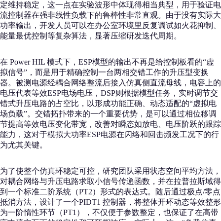
定维持稳定，这一点在实验波形中体现得相当典型，用于验证电
流控制器在强非线性负载下的鲁棒性非常直观。由于没有实际大
功率输出，开发人员可以在办公室环境里反复调试如火花抑制、
能量最优控制等复杂算法，显著压缩研发迭代周期。
在 Power HIL 模式下，ESP模型的输出不再是给控制板看的“虚
拟信号”，而是用于精确控制一台两相交错工作的升压型变换
器。被测电源经耦合网络整流后接入仿真侧直流母线，电容上的
电压代表等效ESP电场电压，DSP则根据模型任务，实时调节交
错式升压电路的占空比，以形成功能正确、动态适配的“虚拟电
场负载”。交错拓扑带来的一个重要优势，是可以通过相位移调
节提高等效电压变化带宽，改善对瞬态如放电、电压阶跃的跟踪
能力，这对于模拟大功率ESP电源在闪络和回击频发工况下的行
为尤其关键。
为了使整个仿真环稳定可控，研究团队采用状态空间平均方法，
对耦合网络与升压电路求取小信号传递函数，并在拉普拉斯域得
到一个标准二阶系统（PT2）形式的表达式。随后通过极点/零点
抵消方法，设计了一个PIDT1 控制器，将整体开环动态等效整形
为一阶惰性环节（PT1），不仅便于参数整定，也保证了在高带