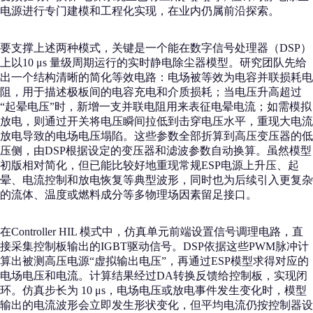
电源进行专门建模和工程化实现，在业内仍属前沿探索。
要支撑上述两种模式，关键是一个能在数字信号处理器（DSP）
上以10 μs 量级周期运行的实时静电除尘器模型。研究团队先给
出一个结构清晰的简化等效电路：电场被等效为电容并联损耗电
阻，用于描述极板间的电容充电和介质损耗；当电压升高超过
“起晕电压”时，新增一支并联电阻用来表征电晕电流；如需模拟
放电，则通过开关将电压瞬间拉低到击穿电压水平，重现大电流
放电导致的电场电压塌陷。这些参数全部折算到高压变压器的低
压侧，由DSP根据设定的变压器和滤波参数自动换算。虽然模型
初版相对简化，但已能比较好地重现常规ESP电源上升压、起
晕、电流控制和放电恢复等典型波形，同时也为后续引入更复杂
的流体、温度或燃料成分等多物理场因素留足接口。
在Controller HIL 模式中，仿真单元前端设置信号调理电路，直
接采集控制板输出的IGBT驱动信号。DSP依据这些PWM脉冲计
算出被测高压电源“虚拟输出电压”，再通过ESP模型求得对应的
电场电压和电流。计算结果经过DA转换反馈给控制板，实现闭
环。仿真步长为 10 μs，电场电压或放电事件发生变化时，模型
输出的电流波形会立即发生形状变化，但平均电流仍按控制器设