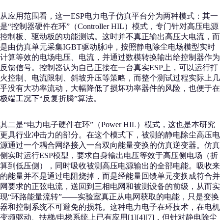
从应用范围看，这一ESP电力电子仿真平台分为两种模式：其一
是“控制器硬件在环”（Controller HIL）模式，专门针对高压电源
控制板、驱动板的功能测试。这时并不真正输出高压大电流，而
是由仿真单元采集IGBT驱动脉冲，按照静电除尘电场模型实时
计算等效的电场电压、电流，并通过数模转换输出给控制器作为
反馈信号。控制器认为自己正接在一台真实ESP上，可以运行打
火控制、电流限制、斜坡升压等策略，而整个测试过程实际上几
乎没有大功率流动，大幅降低了损坏功率器件的风险，也便于在
极端工况下“反复折腾”算法。
其二是“电力电子硬件在环”（Power HIL）模式，这也是本研究
更具行业冲击力的部分。在这个模式下，被测的静电除尘高压电
源通过一个耦合网络接入一台双向能量变换的仿真逆变器。仿真
侧实时运行ESP模型，要求自身输出电压等效于高压侧电场（折
算到低压侧），同时吸收被测高压电源输出的全部电能。吸收来
的能量并不是通过电阻烧掉，而是经能量回馈单元变换成符合并
网要求的正弦电流，送回到三相电网和被测设备的前级，从而实
现“环路能量流转”——实验室真正从电网获取的电能，只是变换
器和控制系统不可避免的损耗。这种电力电子在环技术，在电机
变频驱动、扶梯/电梯系统上已有应用[1][4][7]，但针对静电除尘