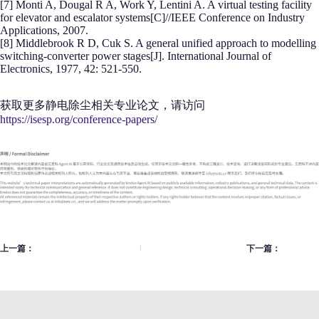
[7] Monti A, Dougal R A, Work Y, Lentini A. A virtual testing facility
for elevator and escalator systems[C]//IEEE Conference on Industry
Applications, 2007.
[8] Middlebrook R D, Cuk S. A general unified approach to modelling
switching-converter power stages[J]. International Journal of
Electronics, 1977, 42: 521-550.
获取更多静电除尘相关专业论文，请访问
https://isesp.org/conference-papers/
上一篇：
下一篇：