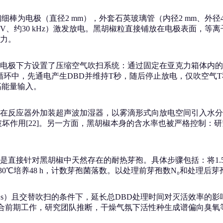
棒为电极（直径2 mm），外套石英玻璃管（内径2 mm、外径4
kV、约30 kHz）激发放电。黑胡椒粒直接铺放在电极表面，
力。
电极下方设置了压缩空气吹扫系统：通过固定在亚克力箱体内的
循环中，先通电产生DBD并维持T秒，随后停止放电，仅吹空气
高能量输入。
在反应器外加装超声波加湿器，以雾滴形式向放电空间引入水分
坏作用[22]。另一方面，黑胡椒本身的含水率也被严格控制：
接针对黑胡椒中天然存在的耐热芽孢。具体步骤包括：将1.5 g
0℃培养48 h，计数芽孢菌落数。以处理前芽孢数N₀和处理后芽孢
 s）且交替吹扫的条件下，延长总DBD处理时间对灭活效率的影响
有限。结合前期工作，研究团队推断，干燥气氛下活性种生成谱偏向