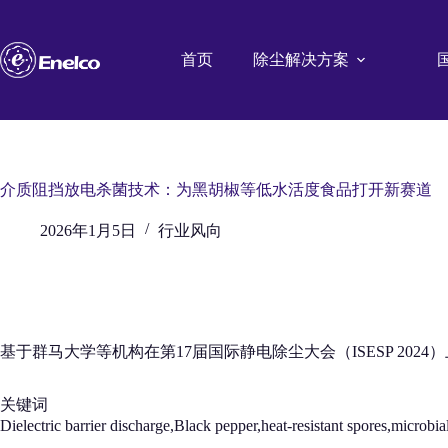
跳
至
内
首页
除尘解决方案
容
介质阻挡放电杀菌技术：为黑胡椒等低水活度食品打开新赛道
2026年1月5日
行业风向
基于群马大学等机构在第17届国际静电除尘大会（ISESP 202
关键词
Dielectric barrier discharge,Black pepper,heat-resistant spor