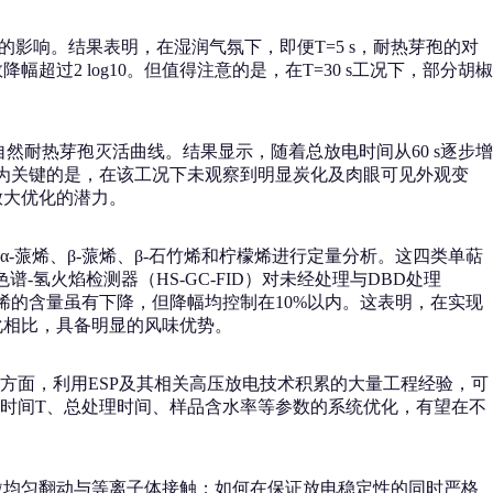
果的影响。结果表明，在湿润气氛下，即便T=5 s，耐热芽孢的对
数降幅超过2 log10。但值得注意的是，在T=30 s工况下，部分胡椒
自然耐热芽孢灭活曲线。结果显示，随着总放电时间从60 s逐步增
U/g。更为关键的是，在该工况下未观察到明显炭化及肉眼可见外观变
放大优化的潜力。
蒎烯、β-蒎烯、β-石竹烯和柠檬烯进行定量分析。这四类单萜
-氢火焰检测器（HS-GC-FID）对未经处理与DBD处理
和柠檬烯的含量虽有下降，但降幅均控制在10%以内。这表明，在实现
变化相比，具备明显的风味优势。
方面，利用ESP及其相关高压放电技术积累的大量工程经验，可
时间T、总处理时间、样品含水率等参数的系统优化，有望在不
粒均匀翻动与等离子体接触；如何在保证放电稳定性的同时严格