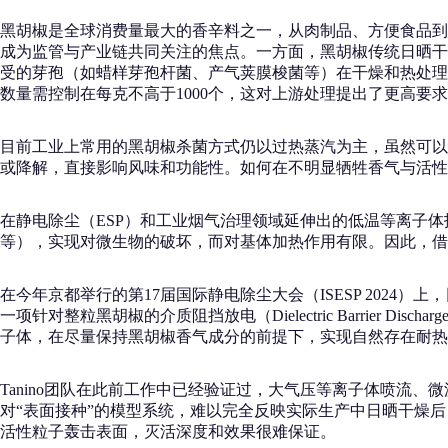
黑胡椒是全球消费量最大的香辛料之一，从肉制品、方便食品到
成为监管与产业链共同关注的焦点。一方面，黑胡椒传统日晒干燥
受的芽孢（如蜡样芽孢杆菌、产气荚膜梭菌等）在干燥和热处理
数量需控制在每克不高于1000个，这对上游处理提出了更高要
目前工业上常用的黑胡椒杀菌方式仍以过热蒸汽为主，虽然可以
或降解，直接影响风味和功能性。如何在不明显牺牲香气与活性
在静电除尘（ESP）和工业烟气治理领域延伸出的低温等离子
等），实现对微生物的破坏，而对基体加热作用有限。因此，借助
在今年京都举行的第17届国际静电除尘大会（ISESP 2024）
一项针对整粒黑胡椒的介质阻挡放电（Dielectric Barrier Discharge，DBD）
子体，在尽量保持黑胡椒香气成分的前提下，实现自然存在耐热
Tanino团队在此前工作中已经验证过，大气压等离子体喷流、
对“表面接种”的模型系统，难以完全反映实际生产中日晒干燥
活性粒子轰击表面，灭活深度和效果很难保证。