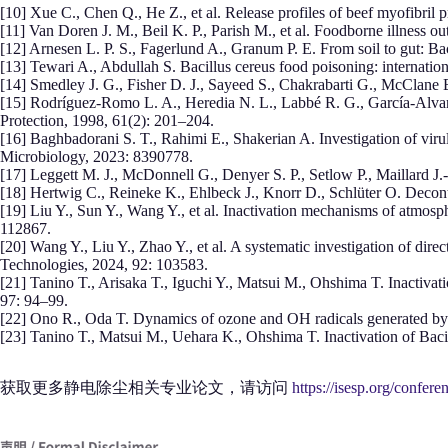
[10] Xue C., Chen Q., He Z., et al. Release profiles of beef myofibril 
[11] Van Doren J. M., Beil K. P., Parish M., et al. Foodborne illness
[12] Arnesen L. P. S., Fagerlund A., Granum P. E. From soil to gut: B
[13] Tewari A., Abdullah S. Bacillus cereus food poisoning: internati
[14] Smedley J. G., Fisher D. J., Sayeed S., Chakrabarti G., McClane
[15] Rodríguez-Romo L. A., Heredia N. L., Labbé R. G., García-Alvara
Protection, 1998, 61(2): 201–204.
[16] Baghbadorani S. T., Rahimi E., Shakerian A. Investigation of virul
Microbiology, 2023: 8390778.
[17] Leggett M. J., McDonnell G., Denyer S. P., Setlow P., Maillard J.-
[18] Hertwig C., Reineke K., Ehlbeck J., Knorr D., Schlüter O. Decont
[19] Liu Y., Sun Y., Wang Y., et al. Inactivation mechanisms of atmosph
112867.
[20] Wang Y., Liu Y., Zhao Y., et al. A systematic investigation of di
Technologies, 2024, 92: 103583.
[21] Tanino T., Arisaka T., Iguchi Y., Matsui M., Ohshima T. Inactivat
97: 94–99.
[22] Ono R., Oda T. Dynamics of ozone and OH radicals generated by p
[23] Tanino T., Matsui M., Uehara K., Ohshima T. Inactivation of Bacill
获取更多静电除尘相关专业论文，请访问
https://isesp.org/confere