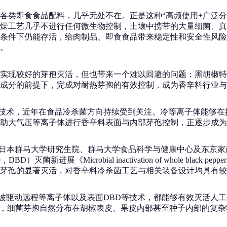
各类即食食品配料，几乎无处不在。正是这种“高频使用+广泛分
工艺几乎不进行任何微生物控制，土壤中携带的大量细菌、真菌极
条件下仍能存活，给肉制品、即食食品带来稳定性和安全性风险
求。
实现较好的芽孢灭活，但也带来一个难以回避的问题：黑胡椒特
成分的前提下，完成对耐热芽孢的有效控制，成为香辛料行业与
体技术，近年在食品冷杀菌方向持续受到关注。冷等离子体能够在
大气压等离子体进行香辛料表面与内部芽孢控制，正逐步成为国际研
上，日本群马大学研究生院、群马大学食品科学与健康中心及东京家政学院
灭菌新进展《Microbial inactivation of whole black pepper 
芽孢的显著灭活，对香辛料冷杀菌工艺与相关装备设计均具有较
微波驱动远程等离子体以及表面DBD等技术，都能够有效灭活人工接
后，细菌芽孢自然分布在胡椒表皮、果皮内部甚至种子内部的复杂