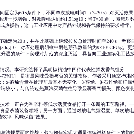
定为60 s条件下，不同单次放电时间T（3–30 s）对灭活效
进一步增强，对数降幅达到约1.5 log10；当T=30 s时，累积对
成热损伤，这与工业应用中对产品外观和香气保持的要求相悖。
定为20 s，并在此基础上继续拉长总处理时间至240 s，考察
为3 log10，对应处理后胡椒中耐热芽孢数量约为9×10³ CF
度升温的条件下实现对芽孢的深度灭活，具备向工业连续化工艺
况。本研究选择了黑胡椒精油中四种代表性挥发香气组分——α-
2%[1]，是衡量风味受损与否的关键指标。作者采用顶空-气相色谱
结果显示：α-蒎烯含量在处理前后基本无变化；β-蒎烯、β-石竹烯
物质的影响较小，与传统过热蒸汽灭菌往往导致显著香气损失、颜色
技术，正在为香辛料等低水活度食品打开一条新的工艺路径。一
食品杀菌装备领域；另一方面，通过对放电气氛湿度、单次放电
效率+风味保留”效果。
程与法规层面的挑战：包括如何实现大通量连续进料条件下的颗