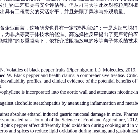
处理的工艺归类与安全评估等。但从群马大学此次对整粒黑胡椒
出具有工程意义的灭活水平，并且兼顾了风味与外观质量。
备企业而言，这项研究也具有一定“跨界启发”：一是从烟气脱硝
，为非热等离子体技术的低温、高选择性反应提出了更严苛的应
节能减排”的多重驱动下，依托介质阻挡放电的冷等离子体杀菌技
 N. Volatiles of black pepper fruits (Piper nigrum L.). Molecules, 2019,
ed W. Black pepper and health claims: a comprehensive treatise. Criti
s, bioavailability profiles, and clinical evidence of the potential benef
9.
ryophyllene is incorporated into the aortic wall and attenuates nicotin
 against alcoholic steatohepatitis by attenuating inflammation and meta
 against absolute ethanol induced gastric mucosal damage in mice. Pha
ce-pretreated rats. Journal of the Science of Food and Agriculture, 201
and pink pepper affect differently lipid oxidation during cooking and in
rbs and spices to reduce lipid oxidation during heating and gastrointest