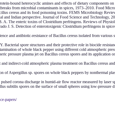
protein-bound heterocyclic amines and effects of dietary components on 
 outbreaks from microbial contaminants in spices, 1973–2010. Food Micr
acillus cereus and its food poisoning toxins. FEMS Microbiology Revie
onal and Indian perspective. Journal of Food Science and Technology, 2
 B. A. The enteric toxins of Clostridium perfringens. Reviews of Phys
do J. S. Detection of enterotoxigenic Clostridium perfringens in spic
ence and antibiotic-resistance of Bacillus cereus isolated from various
Y. Bacterial spore structures and their protective role in biocide resis
amination of whole black pepper using different cold atmospheric pres
eric pressure plasma jet on Bacillus cereus spores and its application 
rect and indirect-cold atmospheric plasma treatment on Bacillus cereus 
ion of Aspergillus sp. spores on whole black peppers by nonthermal pla
ulsed corona discharge in humid-air flow reactor measured by laser s
us subtilis spores on the surface of small spheres using low-pressure d
nce-papers/