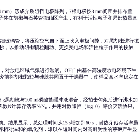
 mm）形成介质阻挡电极阵列，7根电极按3 mm间距并排布置，
等离子体在胡椒与石英管接触区产生，有利于活性粒子和局部热量直
细玻璃管，将压缩空气自下而上吹入电极间隙，对黑胡椒进行搅
T秒，以推动胡椒颗粒翻动、更换受电场和活性粒子作用的接触
，对放电区域气氛进行湿润。OH自由基在高湿度放电环境下生
研究前将胡椒颗粒与硅胶共同置于干燥器中，使样品含水率稳定在
黑胡椒与100 ml磷酸盐缓冲液混合，经拍击匀浆后进行沸水加
数N计算存活率N/N₀，并用对数降幅（log10）评价灭活效果。
。结果显示，总处理时间从15 s增加到60 s，耐热芽孢存活率虽
臭氧等相对温和的氧化剂，难以在短时间内对高耐受性的芽孢产生显