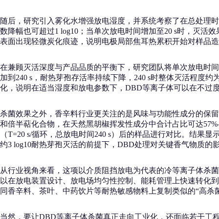
随后，研究引入雾化水增强放电湿度，并系统考察了在总处理时间固
数降幅也可超过1 log10；当单次放电时间增加至20 s时，灭活效果
表面出现轻微炭化痕迹，说明电极局部焦耳热累积开始对样品造
在兼顾灭活深度与产品品质的平衡下，研究团队将单次放电时间T确
加到240 s，耐热芽孢存活率持续下降，240 s时整体灭活程度约
化，说明在适当湿度和放电参数下，DBD等离子体可以在不过
杀菌效果之外，香辛料行业更关注的是风味与功能性成分的保留情
和倍半萜化合物，在天然黑胡椒挥发性成分中合计占比可达57%–7
（T=20 s/循环，总放电时间240 s）后的样品进行对比。
约3 log10耐热芽孢灭活的前提下，DBD处理对关键香气
从行业视角来看，这项以介质阻挡放电为代表的冷等离子体杀菌
以在放电装置设计、放电场均匀性控制、能耗管理上快速转化到
同香辛料、茶叶、中药饮片等耐热敏感物料上复制类似的“高杀菌
当然，要让DBD等离子体杀菌真正走向工业化，还面临若干工