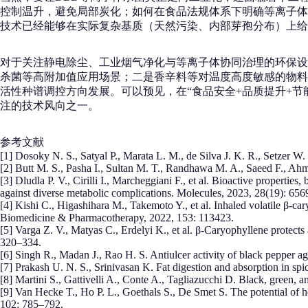
控制温升，避免局部炭化；如何在食品法规体系下明确等离子体
技术已经能够在实际复杂基质（天然污染、内部芽孢分布）上给
对于关注静电除尘、工业烟气净化与等离子体协同治理的环保设
杀菌等高附加值应用场景；二是香辛料等对温度高度敏感的物料
活性种谱调控方向发展。可以预见，在“食品安全+品质提升+
注的技术风向之一。
参考文献
[1] Dosoky N. S., Satyal P., Marata L. M., de Silva J. K. R., Setzer W.
[2] Butt M. S., Pasha I., Sultan M. T., Randhawa M. A., Saeed F., Ahm
[3] Dludla P. V., Cirilli I., Marcheggiani F., et al. Bioactive propertie
against diverse metabolic complications. Molecules, 2023, 28(19): 656
[4] Kishi C., Higashihara M., Takemoto Y., et al. Inhaled volatile β-ca
Biomedicine & Pharmacotherapy, 2022, 153: 113423.
[5] Varga Z. V., Matyas C., Erdelyi K., et al. β-Caryophyllene protects
320–334.
[6] Singh R., Madan J., Rao H. S. Antiulcer activity of black pepper
[7] Prakash U. N. S., Srinivasan K. Fat digestion and absorption in spi
[8] Martini S., Gattivelli A., Conte A., Tagliazucchi D. Black, green, 
[9] Van Hecke T., Ho P. L., Goethals S., De Smet S. The potential of he
102: 785–792.