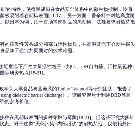
布”的特性，使得黑胡椒在食品安全体系中的微生物控制，逐渐
易附着在胡椒表面[11-17]；另一方面，香辛料中对热高度耐
。以日本为例，用于香肠等肉制品的黑胡椒，法规要求耐热芽孢
有的挥发性芳香成分和部分活性物质，在高温蒸汽下会发生损失
食品加工企业共同面对的技术难题。
接近室温下产生大量活性粒子（如O₃、OH自由基、活性氧氮种
究热点[18-21]。
大学食品与营养系的Tanino Takanori等研究团队，报告了
using dielectric barrier discharge》。该研究聚焦于利用DBD等离
强的参考价值。
种在黑胡椒表面的多种芽孢与霉菌[18-21]。但这些研究大多针
状态。对于这类“天然污染+内部潜伏”的耐热芽孢，仅依赖外部