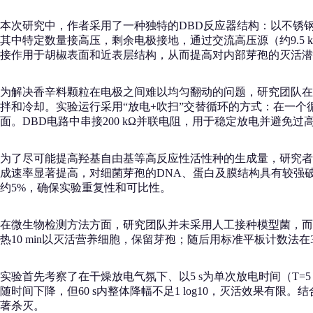
本次研究中，作者采用了一种独特的DBD反应器结构：以不锈钢细
其中特定数量接高压，剩余电极接地，通过交流高压源（约9.5 
接作用于胡椒表面和近表层结构，从而提高对内部芽孢的灭活潜
为解决香辛料颗粒在电极之间难以均匀翻动的问题，研究团队在
拌和冷却。实验运行采用“放电+吹扫”交替循环的方式：在一个
面。DBD电路中串接200 kΩ并联电阻，用于稳定放电并避免过
为了尽可能提高羟基自由基等高反应性活性种的生成量，研究者
成速率显著提高，对细菌芽孢的DNA、蛋白及膜结构具有较强破
约5%，确保实验重复性和可比性。
在微生物检测方法方面，研究团队并未采用人工接种模型菌，而是直
热10 min以灭活营养细胞，保留芽孢；随后用标准平板计数法在3
实验首先考察了在干燥放电气氛下、以5 s为单次放电时间（T=5
随时间下降，但60 s内整体降幅不足1 log10，灭活效果
著杀灭。