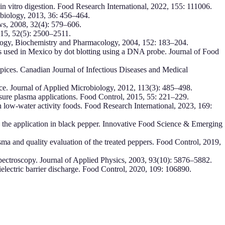
in vitro digestion. Food Research International, 2022, 155: 111006.
obiology, 2013, 36: 456–464.
ws, 2008, 32(4): 579–606.
015, 52(5): 2500–2511.
iology, Biochemistry and Pharmacology, 2004, 152: 183–204.
es used in Mexico by dot blotting using a DNA probe. Journal of Food
 spices. Canadian Journal of Infectious Diseases and Medical
tance. Journal of Applied Microbiology, 2012, 113(3): 485–498.
sure plasma applications. Food Control, 2015, 55: 221–229.
on low-water activity foods. Food Research International, 2023, 169:
and the application in black pepper. Innovative Food Science & Emerging
sma and quality evaluation of the treated peppers. Food Control, 2019,
pectroscopy. Journal of Applied Physics, 2003, 93(10): 5876–5882.
ielectric barrier discharge. Food Control, 2020, 109: 106890.