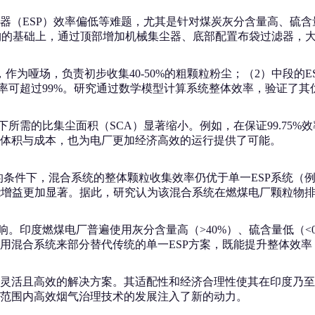
器（ESP）效率偏低等难题，尤其是针对煤炭灰分含量高、硫含
P结构的基础上，通过顶部增加机械集尘器、底部配置布袋过滤器，
为哑场，负责初步收集40-50%的粗颗粒粉尘；（2）中段的ES
率可超过99%。研究通过数学模型计算系统整体效率，验证了其
需的比集尘面积（SCA）显著缩小。例如，在保证99.75%效率
统的体积与成本，也为电厂更加经济高效的运行提供了可能。
件下，混合系统的整体颗粒收集效率仍优于单一ESP系统（例如，S
性能增益更加显著。据此，研究认为该混合系统在燃煤电厂颗粒物
。印度燃煤电厂普遍使用灰分含量高（>40%）、硫含量低（<0
用混合系统来部分替代传统的单一ESP方案，既能提升整体效
灵活且高效的解决方案。其适配性和经济合理性使其在印度乃至
范围内高效烟气治理技术的发展注入了新的动力。