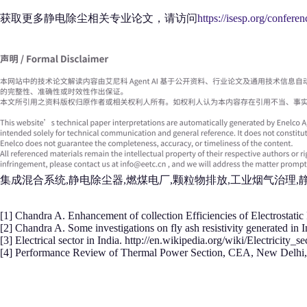
获取更多静电除尘相关专业论文，请访问
https://isesp.org/conferen
集成混合系统,静电除尘器,燃煤电厂,颗粒物排放,工业烟气治理,
[1] Chandra A. Enhancement of collection Efficiencies of Electrostatic 
[2] Chandra A. Some investigations on fly ash resistivity generated in 
[3] Electrical sector in India. http://en.wikipedia.org/wiki/Electricity_s
[4] Performance Review of Thermal Power Section, CEA, New Delhi