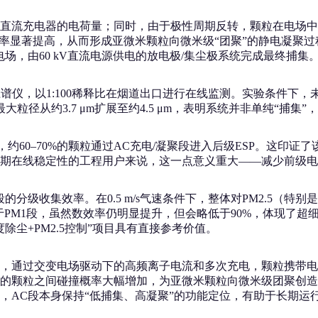
直流充电器的电荷量；同时，由于极性周期反转，颗粒在电场中
几率显著提高，从而形成亚微米颗粒向微米级“团聚”的静电凝聚
场，由60 kV直流电源供电的放电极/集尘极系统完成最终捕集
谱仪，以1:100稀释比在烟道出口进行在线监测。实验条件下，未加电时总
最大粒径从约3.7 μm扩展至约4.5 μm，表明系统并非单纯“捕
条件下，约60–70%的颗粒通过AC充电/凝聚段进入后级ESP。这
期在线稳定性的工程用户来说，这一点意义重大——减少前级电
分级收集效率。在0.5 m/s气速条件下，整体对PM2.5（特别是1
。对于PM1段，虽然数效率仍明显提升，但会略低于90%，体现
尘+PM2.5控制”项目具有直接参考价值。
，通过交变电场驱动下的高频离子电流和多次充电，颗粒携带电荷
粒之间碰撞概率大幅增加，为亚微米颗粒向微米级团聚创造条件，从
，AC段本身保持“低捕集、高凝聚”的功能定位，有助于长期运