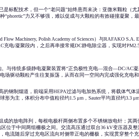
是标配技术，但一个“老问题”始终悬而未决：亚微米颗粒（尤其是
horetic”力又不够强，难以促成与大颗粒的有效碰撞凝聚，最终
 Machinery, Polish Academy of Sciences）与RAFAK
同一个AC充电/凝聚段内，之后再串接常规DC静电除尘器，实现对PM2.
。与传统多级静电凝聚装置将“正负极性充电—混合—DC/AC凝
电场驱动颗粒产生往复振荡，从而在同一空间内完成强化充电和碰
高的钢制烟道，前端采用HEPA过滤与电加热系统，将载体气体温度控制
，体积分布中值粒径约1.5 μm，Sauter平均直径约3.3 μ
杆组成的放电阵列，每根电极杆两侧布置多个不锈钢放电针；其两
电区位于中间两组栅极之间。交流高压通过双台36 kV变压器及
，电流随后穿过充电区流向对侧带正电的栅极，实现贯穿整个充