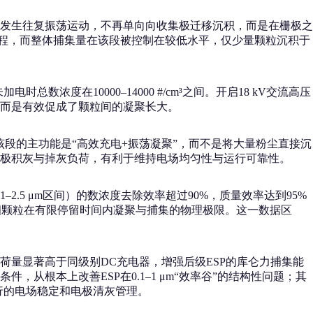
发生往复振荡运动，不再单向向收集极迁移沉积，而是在栅极之
过程，而整体捕集量在该段被控制在较低水平，仅少量颗粒沉积于
。
数浓度在10000–14000 #/cm³之间。开启18 kV交流高压
集”，而是有效促成了颗粒间的凝聚长大。
印证了该段的主功能是“高效充电+振荡凝聚”，而不是将大量粉尘直接沉
极积灰与掉灰负荷，有利于维持电场均匀性与运行可靠性。
–2.5 μm区间）的数浓度去除效率超过90%，质量效率达到95%
了超细颗粒在有限停留时间内凝聚与捕集的物理极限。这一数据区
量显著高于同级别DC充电器，增强后级ESP的库仑力捕集能
根本上改善ESP在0.1–1 μm“效率谷”的结构性问题；其
行的电场稳定和电极清灰管理。