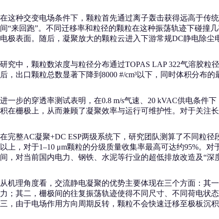
在这种交变电场条件下，颗粒首先通过离子轰击获得远高于传统
间“来回跑”。不同迁移率和粒径的颗粒在这种振荡轨迹下碰撞
电极表面。随后，凝聚放大的颗粒云进入下游常规DC静电除尘电
研究中，颗粒数浓度与粒径分布通过TOPAS LAP 322气溶胶粒径
后，出口颗粒总数显著下降到8000 #/cm³以下，同时体积分布的
进一步的穿透率测试表明，在0.8 m/s气速、20 kVAC供电
积在栅极上，从而兼顾了凝聚效率与运行可维护性。对于关注长
在完整AC凝聚+DC ESP两级系统下，研究团队测算了不同粒径段的
以上，对于1–10 μm颗粒的分级质量收集率最高可达约95%
间，对当前国内电力、钢铁、水泥等行业的超低排放改造及“深度除
从机理角度看，交流静电凝聚的优势主要体现在三个方面：其一
力；其二，栅极间的往复振荡轨迹使得不同尺寸、不同荷电状态的颗
三，由于电场作用方向周期反转，颗粒不会快速迁移至极板沉积