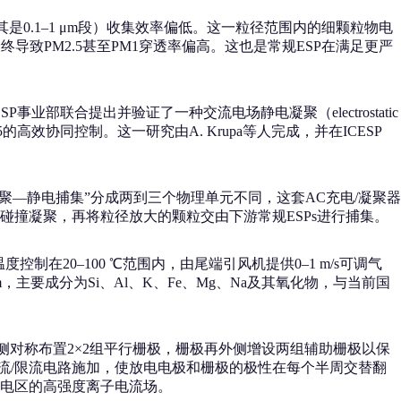
0.1–1 μm段）收集效率偏低。这一粒径范围内的细颗粒物电
导致PM2.5甚至PM1穿透率偏高。这也是常规ESP在满足更严
O S.A. ESP事业部联合提出并验证了一种交流电场静电凝聚（electrostatic
5的高效协同控制。这一研究由A. Krupa等人完成，并在ICESP
聚—静电捕集”分成两到三个物理单元不同，这套AC充电/凝聚器
撞凝聚，再将粒径放大的颗粒交由下游常规ESPs进行捕集。
在20–100 ℃范围内，由尾端引风机提供0–1 m/s可调气
m，主要成分为Si、Al、K、Fe、Mg、Na及其氧化物，与当前国
侧对称布置2×2组平行栅极，栅极再外侧增设两组辅助栅极以保
整流/限流电路施加，使放电电极和栅极的极性在每个半周交替翻
电区的高强度离子电流场。