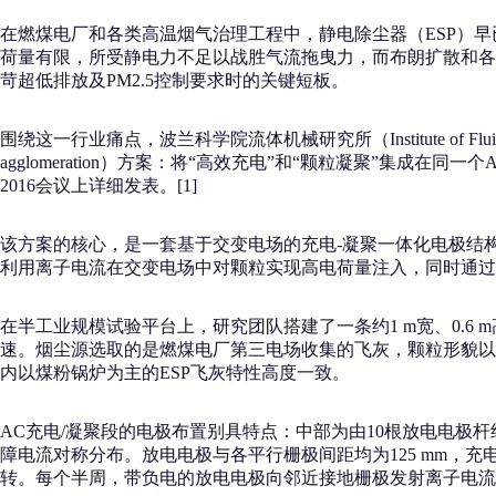
在燃煤电厂和各类高温烟气治理工程中，静电除尘器（ESP）早已
荷量有限，所受静电力不足以战胜气流拖曳力，而布朗扩散和各种“p
苛超低排放及PM2.5控制要求时的关键短板。
围绕这一行业痛点，波兰科学院流体机械研究所（Institute of Fluid Flow
agglomeration）方案：将“高效充电”和“颗粒凝聚”集成在
2016会议上详细发表。[1]
该方案的核心，是一套基于交变电场的充电-凝聚一体化电极结构
利用离子电流在交变电场中对颗粒实现高电荷量注入，同时通过
在半工业规模试验平台上，研究团队搭建了一条约1 m宽、0.6 m
速。烟尘源选取的是燃煤电厂第三电场收集的飞灰，颗粒形貌以球形为主
内以煤粉锅炉为主的ESP飞灰特性高度一致。
AC充电/凝聚段的电极布置别具特点：中部为由10根放电电极
障电流对称分布。放电电极与各平行栅极间距均为125 mm，充
转。每个半周，带负电的放电电极向邻近接地栅极发射离子电流