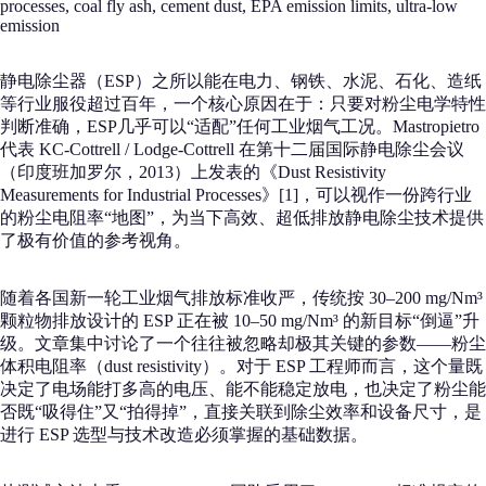
processes, coal fly ash, cement dust, EPA emission limits, ultra-low
emission
静电除尘器（ESP）之所以能在电力、钢铁、水泥、石化、造纸
等行业服役超过百年，一个核心原因在于：只要对粉尘电学特性
判断准确，ESP几乎可以“适配”任何工业烟气工况。Mastropietro
代表 KC‑Cottrell / Lodge‑Cottrell 在第十二届国际静电除尘会议
（印度班加罗尔，2013）上发表的《Dust Resistivity
Measurements for Industrial Processes》[1]，可以视作一份跨行业
的粉尘电阻率“地图”，为当下高效、超低排放静电除尘技术提供
了极有价值的参考视角。
随着各国新一轮工业烟气排放标准收严，传统按 30–200 mg/Nm³
颗粒物排放设计的 ESP 正在被 10–50 mg/Nm³ 的新目标“倒逼”升
级。文章集中讨论了一个往往被忽略却极其关键的参数——粉尘
体积电阻率（dust resistivity）。对于 ESP 工程师而言，这个量既
决定了电场能打多高的电压、能不能稳定放电，也决定了粉尘能
否既“吸得住”又“拍得掉”，直接关联到除尘效率和设备尺寸，是
进行 ESP 选型与技术改造必须掌握的基础数据。