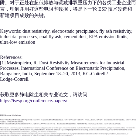
阱。对于正处在超低排放与碳减排双重压力下的各类工业企业而
言，理解并用好这些电阻率数据，将是下一轮 ESP 技术改造和
新建项目成败的关键。
Keywords: dust resistivity, electrostatic precipitator, fly ash resistivity,
industrial processes, coal fly ash, cement dust, EPA emission limits,
ultra-low emission
References:
[1] Mastropietro, R. Dust Resistivity Measurements for Industrial
Processes. International Conference on Electrostatic Precipitation,
Bangalore, India, September 18–20, 2013, KC‑Cottrell /
Lodge‑Cottrell.
获取更多静电除尘相关专业论文，请访问
https://isesp.org/conference-papers/