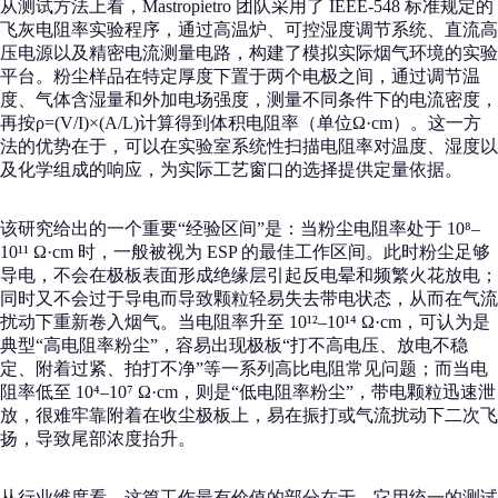
从测试方法上看，Mastropietro 团队采用了 IEEE‑548 标准规定的
飞灰电阻率实验程序，通过高温炉、可控湿度调节系统、直流高
压电源以及精密电流测量电路，构建了模拟实际烟气环境的实验
平台。粉尘样品在特定厚度下置于两个电极之间，通过调节温
度、气体含湿量和外加电场强度，测量不同条件下的电流密度，
再按ρ=(V/I)×(A/L)计算得到体积电阻率（单位Ω·cm）。这一方
法的优势在于，可以在实验室系统性扫描电阻率对温度、湿度以
及化学组成的响应，为实际工艺窗口的选择提供定量依据。
该研究给出的一个重要“经验区间”是：当粉尘电阻率处于 10⁸–
10¹¹ Ω·cm 时，一般被视为 ESP 的最佳工作区间。此时粉尘足够
导电，不会在极板表面形成绝缘层引起反电晕和频繁火花放电；
同时又不会过于导电而导致颗粒轻易失去带电状态，从而在气流
扰动下重新卷入烟气。当电阻率升至 10¹²–10¹⁴ Ω·cm，可认为是
典型“高电阻率粉尘”，容易出现极板“打不高电压、放电不稳
定、附着过紧、拍打不净”等一系列高比电阻常见问题；而当电
阻率低至 10⁴–10⁷ Ω·cm，则是“低电阻率粉尘”，带电颗粒迅速泄
放，很难牢靠附着在收尘极板上，易在振打或气流扰动下二次飞
扬，导致尾部浓度抬升。
从行业维度看，这篇工作最有价值的部分在于，它用统一的测试