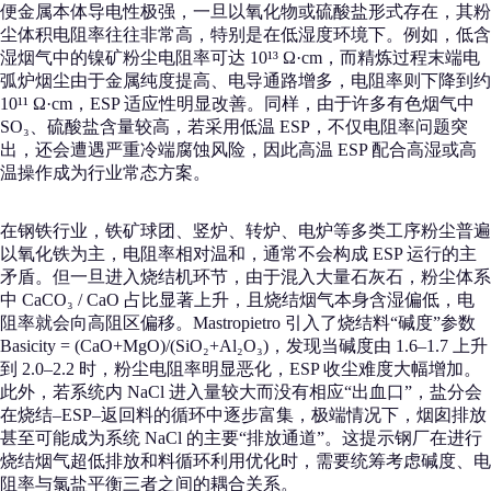
便金属本体导电性极强，一旦以氧化物或硫酸盐形式存在，其粉
尘体积电阻率往往非常高，特别是在低湿度环境下。例如，低含
湿烟气中的镍矿粉尘电阻率可达 10¹³ Ω·cm，而精炼过程末端电
弧炉烟尘由于金属纯度提高、电导通路增多，电阻率则下降到约
10¹¹ Ω·cm，ESP 适应性明显改善。同样，由于许多有色烟气中
SO₃、硫酸盐含量较高，若采用低温 ESP，不仅电阻率问题突
出，还会遭遇严重冷端腐蚀风险，因此高温 ESP 配合高湿或高
温操作成为行业常态方案。
在钢铁行业，铁矿球团、竖炉、转炉、电炉等多类工序粉尘普遍
以氧化铁为主，电阻率相对温和，通常不会构成 ESP 运行的主
矛盾。但一旦进入烧结机环节，由于混入大量石灰石，粉尘体系
中 CaCO₃ / CaO 占比显著上升，且烧结烟气本身含湿偏低，电
阻率就会向高阻区偏移。Mastropietro 引入了烧结料“碱度”参数
Basicity = (CaO+MgO)/(SiO₂+Al₂O₃)，发现当碱度由 1.6–1.7 上升
到 2.0–2.2 时，粉尘电阻率明显恶化，ESP 收尘难度大幅增加。
此外，若系统内 NaCl 进入量较大而没有相应“出血口”，盐分会
在烧结–ESP–返回料的循环中逐步富集，极端情况下，烟囱排放
甚至可能成为系统 NaCl 的主要“排放通道”。这提示钢厂在进行
烧结烟气超低排放和料循环利用优化时，需要统筹考虑碱度、电
阻率与氯盐平衡三者之间的耦合关系。