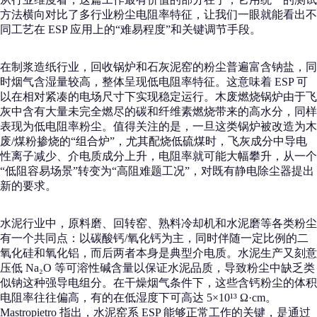
方法横向对比了多行业粉尘电阻率特征，让我们一眼就能看出不
同工艺在 ESP 应用上的“难易程度”和关键调节手段。
在制浆造纸行业，回收锅炉和石灰泥窑的粉尘普遍富含钠盐，同
时烟气含湿量较高，整体呈现低电阻率特征。这意味着 ESP 可
以在相对紧凑的电场尺寸下实现稳定运行。木废燃烧锅炉由于飞
灰中含有大量未完全燃尽的碳和纤维素燃烧带来的高水分，同样
表现为低电阻率粉尘。值得关注的是，一旦这类锅炉被改造为木
废/煤粉掺烧的“组合炉”，尤其配烧低硫煤时，飞灰成分中导电
性离子减少、介电质成分上升，电阻率就可能大幅攀升，从一个
“低阻容易场景”转变为“高阻难题工况”，对既有静电除尘器提出
新的要求。
水泥行业中，原料磨、回转窑、熟料冷却机和水泥磨等各类粉尘
有一个共同点：以碳酸钙/氧化钙为主，同时伴随一定比例的二
氧化硅和氧化铝，而后两者本身是典型介电质。水泥生产又刻意
压低 Na₂O 等可溶性碱含量以保证水泥品质，导致粉尘中缺乏类
似钠这种强导电组分。在干燥烟气条件下，这些含钙粉尘的体积
电阻率往往偏高，有的在低湿度下可高达 5×10¹³ Ω·cm。
Mastropietro 指出，水泥窑系 ESP 能够正常工作的关键，是通过