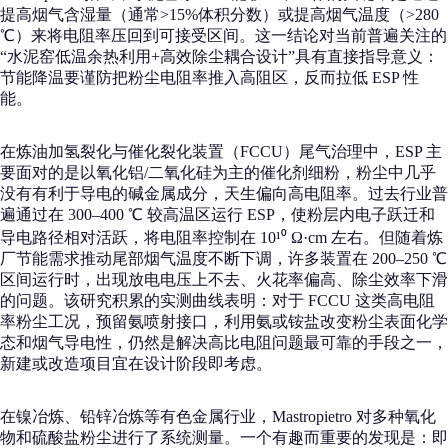
提高烟气含湿量（通常>15%体积分数）或提高烟气温度（>280
℃）来将电阻率压回到可接受区间。这一结论对当前普遍关注的
“水泥窑低温余热利用+高效除尘耦合设计”具有直接指导意义：
节能降温要谨防把粉尘电阻率推入高阻区，反而拉低 ESP 性
能。
在炼油加氢裂化与催化裂化装置（FCCU）尾气治理中，ESP 主
要面对的是以氧化铝/二氧化硅为主的催化剂细粉，粉尘中几乎
没有有利于导电的碱金属成分，天生偏向高电阻率。过去行业普
遍通过在 300–400 ℃ 较高温区运行 ESP，使粉层内电子跃迁和
导电路径相对活跃，将电阻率控制在 10¹⁰ Ω·cm 左右。但随着炼
厂节能需求推动尾部烟气温度不断下调，许多装置在 200–250 ℃
区间运行时，出现放电电压上不去、火花率偏高、除尘效率下滑
的问题。该研究积累的实测曲线表明：对于 FCCU 这类高电阻
率粉尘工况，预留氨喷射接口，利用氨或铵盐改变粉尘表面化学
态和烟气导电性，仍然是解决高比电阻问题最可靠的手段之一，
新建或改造项目宜在设计阶段即考虑。
在镍冶炼、铅锌冶炼等有色金属行业，Mastropietro 对多种氧化
物和硫酸盐粉尘进行了系统测量。一个有趣而重要的发现是：即