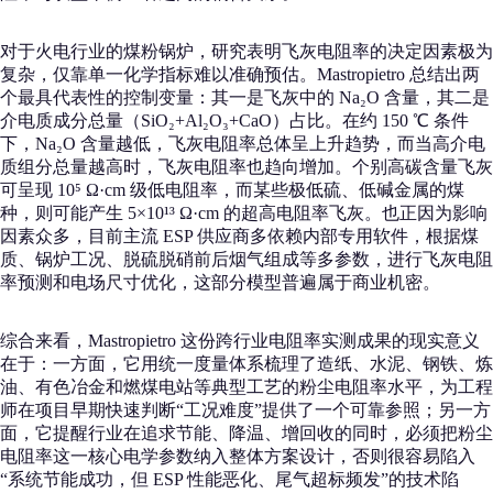
对于火电行业的煤粉锅炉，研究表明飞灰电阻率的决定因素极为
复杂，仅靠单一化学指标难以准确预估。Mastropietro 总结出两
个最具代表性的控制变量：其一是飞灰中的 Na₂O 含量，其二是
介电质成分总量（SiO₂+Al₂O₃+CaO）占比。在约 150 ℃ 条件
下，Na₂O 含量越低，飞灰电阻率总体呈上升趋势，而当高介电
质组分总量越高时，飞灰电阻率也趋向增加。个别高碳含量飞灰
可呈现 10⁵ Ω·cm 级低电阻率，而某些极低硫、低碱金属的煤
种，则可能产生 5×10¹³ Ω·cm 的超高电阻率飞灰。也正因为影响
因素众多，目前主流 ESP 供应商多依赖内部专用软件，根据煤
质、锅炉工况、脱硫脱硝前后烟气组成等多参数，进行飞灰电阻
率预测和电场尺寸优化，这部分模型普遍属于商业机密。
综合来看，Mastropietro 这份跨行业电阻率实测成果的现实意义
在于：一方面，它用统一度量体系梳理了造纸、水泥、钢铁、炼
油、有色冶金和燃煤电站等典型工艺的粉尘电阻率水平，为工程
师在项目早期快速判断“工况难度”提供了一个可靠参照；另一方
面，它提醒行业在追求节能、降温、增回收的同时，必须把粉尘
电阻率这一核心电学参数纳入整体方案设计，否则很容易陷入
“系统节能成功，但 ESP 性能恶化、尾气超标频发”的技术陷