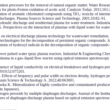
on processes for the removal of natural organic matter. Water Resea
s for photo-Fenton oxidation of acetic acid. Catalysis Today. 2011;161
ion of aromatic chlorinated compounds using TiO₂: toxicity of interm
l discharges. Plasma Sources Science and Technology. 2001;10:82–91.
raulic discharge and nonthermal plasma for water treatment. Industr
erspectives on the interaction of plasmas with liquid water for wate
n electrical discharge plasma technology for wastewater remediation
technologies for the decomposition of persistent organic compounds. 
isms of hydroxyl radicals in the decomposition of organic compounds 
wer pulsed water spray plasma reactors. Industrial & Engineering Ch
lasma in a gas–liquid flow reactor using optical emission spectroscop
ence of liquid conductivity on electrical breakdown and hydrogen per
. 2019;52:075201.
fects of frequency and pulse width on electron density, hydrogen pero
Vacuum Science & Technology A. 2022;40:063001.
oka K. Mineralization of highly conductive and contaminated produce
(in Japanese).
ogen peroxide by multiple diaphragm discharges. Journal of the Institu
ers of diaphragm discharge plasma based on optical emission spectros