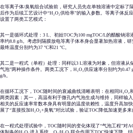
在等离子体/臭氧组合试验前，研究人员先在单独溶液中定标了隔膜
后作为后续工艺设计中“H₂O₂供给率”的输入参数。等离子体反
设置了两类工艺模式：
其一是循环式处理：3 L、初始TOC为100 mgTOC/L的醋酸钠溶液
率约8.8 g/h。考虑到隔膜放电等离子体本身会显著加热溶
最终温度分别约为37 °C和21 °C。
其二是一程式（单程）处理：同样以3 L溶液为对象，但溶液从储罐经
气泡”两种操作条件。两类工况下，H₂O₂供应速率分别约为0.47 g/
g/h。
在循环工况下，TOC随时间的衰减曲线清晰表明：在相同H₂O₂和
两类因素：其一，高温有利于微孔内气泡生成与维持，同样输入功率
相关的反应速率常数本身具有明显的温度依赖性，温度升高加快
展了“直接投加H₂O₂+臭氧”对比试验，验证TOC降低加速更多来
在一程式处理试验中，TOC随时间的变化体现了“气泡工程”对A
体制备的H₂O₂进入系统，O₃/H₂O₂联合作用下TOC快速下