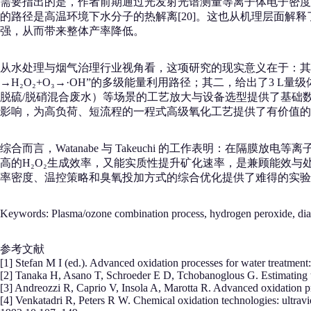
需要指出的是，作者前期通过光发射光谱测量等离子体电子密度、
的路径是高温环境下水分子的热解离[20]。这也从机理层面解
强，从而带来整体产率降低。
从水处理与烟气治理行业视角看，这项研究的现实意义在于：其一
→H₂O₂+O₃→·OH”的多级能量利用路径；其二，给出了3
脱硫/脱硝混合废水）等场景的工艺放大与设备选型提供了基础数
影响，为高负荷、短流程的一程式高级氧化工艺提供了有价值的
综合而言，Watanabe 与 Takeuchi 的工作表明：在隔膜放
高的H₂O₂生成效率，又能实质性提升矿化速率，是兼顾能效
率密度、温控策略和臭氧投加方式的综合优化提供了难得的实验
Keywords: Plasma/ozone combination process, hydrogen peroxide, diap
参考文献
[1] Stefan M I (ed.). Advanced oxidation processes for water treatmen
[2] Tanaka H, Asano T, Schroeder E D, Tchobanoglous G. Estimating th
[3] Andreozzi R, Caprio V, Insola A, Marotta R. Advanced oxidation p
[4] Venkatadri R, Peters R W. Chemical oxidation technologies: ultravi