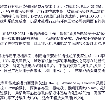
难降解有机污染物问题愈发突出[1–3]。传统水处理工艺如混
机物，但存在膜污染严重、运行维护成本高、被截留污染物需二次
氧化剂，各类AOP路线已经较为成熟，包括H₂O₂/O₃、UV/H₂O₂
效和系统集成度，仍是水处理行业与环保工程公司共同面临的关
i Takeuchi 在 ISESP 2024 上报告的最新工作，聚焦“隔膜
，用于模拟难降解有机物——乙酸的矿化研究。该研究不仅验证了在
供了关键数据支撑，对工业水处理和电除尘后烟气冷凝废水治理
接作用于液相界面，利用电子轰击和活性粒子反应生成 ·OH 等氧
₂、HO₂·等反应损失，导致有机物分解速率与能效之间存在明显“跷跷板
：上游以高效、稳定的放电方式制备H₂O₂，下游则依靠O₃与H₂O₂反
已广泛应用于自来水厂和回用水厂），工艺集成的关键变成了“如何
效的潜力而受到关注[18–20]。Watanabe 与 Takeu
径0.3 mm的微孔，两侧各布置一根电极，极间距离约65 mm。处理
过微孔，局部焦耳热使微孔内部液体迅速汽化形成气泡，高压下
下持续生成H₂O₂，适合工程放大应用[19,20]。