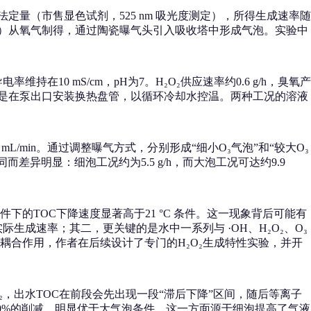
定量（市售显色试剂，525 nm 吸光度测定），所得生成速率随
-R5）从氧气制得，通过陶瓷曝气头引入吸收塔中形成气泡。实验中
持在10 mS/cm，pH为7。H₂O₂供应速率约0.6 g/h，臭氧产
；二是在泵出口安装换热盘管，以循环冷却水控温。两种工况的溶液
/min。通过调整曝气方式，分别形成“细小O₃气泡”和“较大O₃
不同而差异明显：细泡工况约为5.5 g/h，而大泡工况可达约9.9
件下的TOC下降速度显著高于21 °C 条件。这一现象背后可能有
成速率；其二，更关键的是水中一系列与 ·OH、H₂O₂、O₃
合作用，作者在后续设计了专门的H₂O₂生成特性实验，并开
₂，出水TOC在前段会先出现一段“滞后下降”区间，随后等离子
约50%的削减，明显优于大气泡条件。这一方面源于细泡提高了气液