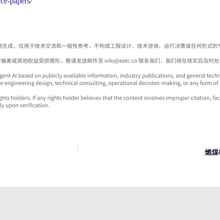
nce-papers/
燃煤