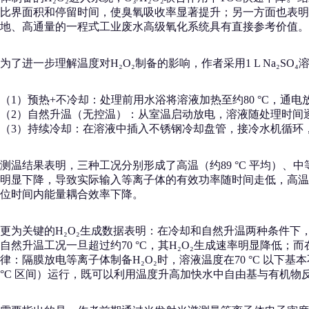
比界面积和停留时间，使臭氧吸收率显著提升；另一方面也表明
地、高通量的一程式工业废水高级氧化系统具有直接参考价值。
为了进一步理解温度对H₂O₂制备的影响，作者采用1 L Na₂S
（1）预热+不冷却：处理前用水浴将溶液加热至约80 °C，通电
（2）自然升温（无控温）：从室温启动放电，溶液随处理时间逐步从约
（3）持续冷却：在溶液中插入不锈钢冷却盘管，接冷水机循环，整体
测温结果表明，三种工况分别形成了高温（约89 °C 平均）、中
明显下降，导致实际输入等离子体的有效功率随时间走低，高温
位时间内能量耦合效率下降。
更为关键的H₂O₂生成数据表明：在冷却和自然升温两种条件下，放
自然升温工况一旦超过约70 °C，其H₂O₂生成速率明显降低
律：隔膜放电等离子体制备H₂O₂时，溶液温度在70 °C 以下基
°C 区间）运行，既可以利用温度升高加快水中自由基与有机物