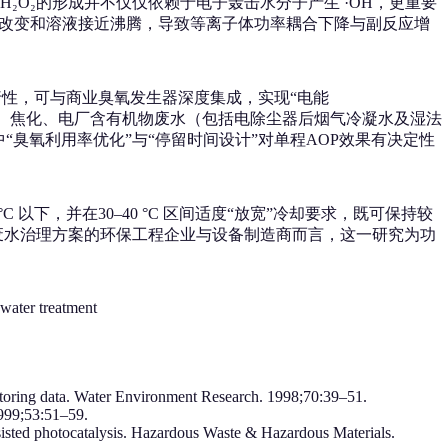
O₂的形成并不仅仅依赖于电子轰击水分子产生 ·OH，更重要
模式改变和溶液接近沸腾，导致等离子体功率耦合下降与副反应增
行性，可与商业臭氧发生器深度集成，实现“电能
、化工、焦化、电厂含有机物废水（包括电除尘器后烟气冷凝水及湿法
臭氧利用率优化”与“停留时间设计”对单程AOP效果有决定性
°C 以下，并在30–40 °C 区间适度“放宽”冷却要求，既可保持较
废水治理方案的环保工程企业与设备制造商而言，这一研究为功
water treatment
itoring data. Water Environment Research. 1998;70:39–51.
1999;53:51–59.
ssisted photocatalysis. Hazardous Waste & Hazardous Materials.