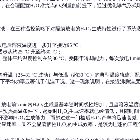
，在合理配置H₂O₂供给与O₃剂量的前提下，通过优化曝气形
O₄溶液，在三种温控策略下对隔膜放电的H₂O₂生成特性进行了系统
放电后溶液温度进一步升至接近95 °C；
25 °C 升至约80 °C；
平均温度控制在约30 °C。受限于冷却能力，每次放电1 min，
等升温（25–81 °C 波动）与低温（约30 °C）的典型温度
下平均功率显著低于低温工况。这一现象说明，在接近沸腾温度
电前5 min内H₂O₂生成量基本随时间线性增加，且当溶液温度
；而在预热高温条件下，起始时H₂O₂生成速率就已经偏低，且随
本不影响H₂O₂生成能力，而超过这一门槛后H₂O₂产率将迅速衰减。
反应速率，又不会显著牺牲H₂O₂的生成效率，是较为理想的工程