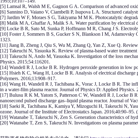
1993;10:107–149.
[5] Lamsal R, Walsh M E, Gagnon G A. Comparison of advanced oxidati
[6] Sannino D, Vaiano V, Ciambelli P, Isupova L A. Structured catalyst
[7] Jardim W F, Moraes S G, Takiyama M M K. Photocatalytic degradat
[8] Malik M A, Ghaffar A, Malik S A. Water purification by electrica
[9] Locke B R, Sato M, Sunka P, Hoffmann M R, Chang J S. Electrohyd
[10] Foster J, Sommers B S, Gucker S N, Blankson I M, Adamovsky G. P
1323.
[11] Jiang B, Zheng J, Qiu S, Wu M, Zhang Q, Yan Z, Xue Q. Review o
[12] Takeuchi N, Yasuoka K. Review of plasma-based water treatment 
[13] Takeuchi N, Ando M, Yasuoka K. Investigation of the loss mechan
Physics. 2015;54:116201.
[14] Wandell R J, Locke B R. Hydrogen peroxide generation in low po
[15] Hsieh K C, Wang H, Locke B R. Analysis of electrical discharge p
Polymers. 2016;13:908–917.
[16] Wang H, Wandell R J, Tachibana K, Vorac J, Locke B R. The influ
in a water-film plasma reactor. Journal of Physics D: Applied Physics
[17] Bulusu R K M, Yatom S, Patterson C W, Wandell R J, Locke B R. Ef
nanosecond pulsed discharge gas–liquid plasma reactor. Journal of 
[18] Saeki R, Tachibana K, Kamiya Y, Mizoguchi H, Takeuchi N, Yasu
ozone. Journal of the Institute of Electrostatics Japan. 2016;40:90–95. 
[19] Watanabe T, Takeuchi N, Zen S. Generation characteristics of hydr
[20] Watanabe T, Zen S, Takeuchi N. Investigations on plasma paramet