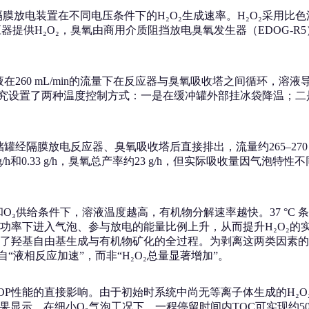
放电装置在不同电压条件下的H₂O₂生成速率。H₂O₂采用比色法
应器提供H₂O₂，臭氧由商用介质阻挡放电臭氧发生器（EDOG
在260 mL/min的流量下在反应器与臭氧吸收塔之间循环，溶液导电率维
液，研究设置了两种温度控制方式：一是在缓冲罐外部挂冰袋降温
隔膜放电反应器、臭氧吸收塔后直接排出，流量约265–270 mL
h和0.33 g/h，臭氧总产率约23 g/h，但实际吸收量因气泡特性
O₃供给条件下，溶液温度越高，有机物分解速率越快。37 °C 条
下进入气泡、参与放电的能量比例上升，从而提升H₂O₂的实际生
了羟基自由基生成与有机物矿化的全过程。为剥离这两类因素的耦
自“液相反应加速”，而非“H₂O₂总量显著增加”。
OP性能的直接影响。由于初始时系统中尚无等离子体生成的H₂O
降。结果显示，在细小O₃气泡工况下，一程停留时间内TOC可实现