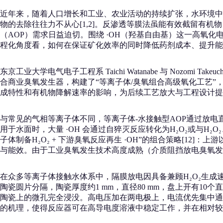
近年来，随着人口增长和工业、农业活动的持续扩张，水环境中
物的去除往往力不从心[1,2]。反渗透等膜法虽能有效截留有
（AOP）需求日益迫切。围绕 ·OH（羟基自由基）这一高氧化电位的核心
程化角度看，如何在保证矿化效率的同时降低药剂成本、提升能
东京工业大学电气电子工程系 Taichi Watanabe 与 Nozom
合商业臭氧发生器，构建了“等离子体/臭氧组合高级氧化工艺”
成特性和有机物降解速率的影响，为后续工艺放大与工程设计提
与常见的气相等离子体不同，等离子体-水接触型AOP通过放电直
用于水面时，大量 ·OH 会通过自猝灭反应转化为H₂O₂或与H₂O
子体制备H₂O₂ + 下游臭氧反应再生 ·OH”的组合策略[12]
与能效。由于工业臭氧发生技术高度成熟（介质阻挡放电臭氧发生器
在众多等离子体接触水体系中，隔膜放电因具备兼顾H₂O₂生成速率和能
陶瓷圆片分隔，陶瓷厚度约1 mm，直径80 mm，盘上开有10个直
陶瓷上的微孔完全浸没。高电压加在两电极上，电流优先集中通
的机理，使得反应器可在高导电度溶液中稳定工作，并在相对较高功率