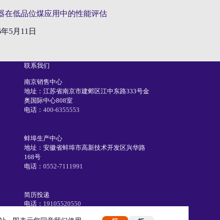
器在低品位煤应用中的性能评估
26年5月11日
联系我们
南京销售中心
地址：江苏省南京市建邺区江中东路333号金
奥国际中心808室
电话：
400-6355553
蚌埠生产中心
地址：安徽省蚌埠市高新技术开发区兴华路
168号
电话：
0552-7111991
简历投递
电话：
19105520550
Email：
recruiting@eetc.cn