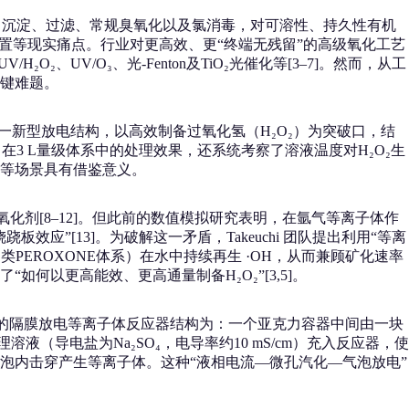
凝、沉淀、过滤、常规臭氧化以及氯消毒，对可溶性、持久性有机
处置等现实痛点。行业对更高效、更“终端无残留”的高级氧化工艺
、UV/O₃、光-Fenton及TiO₂光催化等[3–7]。然而，从工
键难题。
放电等离子体”这一新型放电结构，以高效制备过氧化氢（H₂O₂）为突破口，结
3 L量级体系中的处理效果，还系统考察了溶液温度对H₂O₂生
等场景具有借鉴意义。
化剂[8–12]。但此前的数值模拟研究表明，在氩气等离子体作
效应”[13]。为破解这一矛盾，Takeuchi 团队提出利用“等离
应（类PEROXONE体系）在水中持续再生 ·OH，从而兼顾矿化速率
以更高能效、更高通量制备H₂O₂”[3,5]。
chi 采用的隔膜放电等离子体反应器结构为：一个亚克力容器中间由一块
溶液（导电盐为Na₂SO₄，电导率约10 mS/cm）充入反应器，使
泡内击穿产生等离子体。这种“液相电流—微孔汽化—气泡放电”