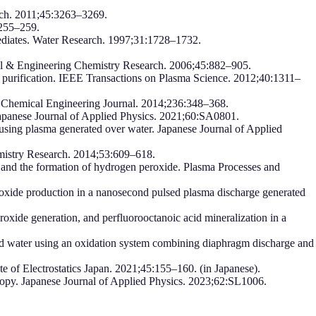
rch. 2011;45:3263–3269.
:255–259.
ediates. Water Research. 1997;31:1728–1732.
ial & Engineering Chemistry Research. 2006;45:882–905.
r purification. IEEE Transactions on Plasma Science. 2012;40:1311–
. Chemical Engineering Journal. 2014;236:348–368.
Japanese Journal of Applied Physics. 2021;60:SA0801.
using plasma generated over water. Japanese Journal of Applied
emistry Research. 2014;53:609–618.
y and the formation of hydrogen peroxide. Plasma Processes and
oxide production in a nanosecond pulsed plasma discharge generated
xide generation, and perfluorooctanoic acid mineralization in a
d water using an oxidation system combining diaphragm discharge and
te of Electrostatics Japan. 2021;45:155–160. (in Japanese).
copy. Japanese Journal of Applied Physics. 2023;62:SL1006.