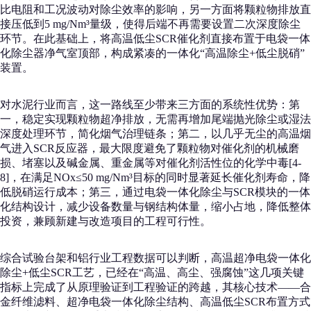
比电阻和工况波动对除尘效率的影响，另一方面将颗粒物排放直
接压低到5 mg/Nm³量级，使得后端不再需要设置二次深度除尘
环节。在此基础上，将高温低尘SCR催化剂直接布置于电袋一体
化除尘器净气室顶部，构成紧凑的一体化“高温除尘+低尘脱硝”
装置。
对水泥行业而言，这一路线至少带来三方面的系统性优势：第
一，稳定实现颗粒物超净排放，无需再增加尾端抛光除尘或湿法
深度处理环节，简化烟气治理链条；第二，以几乎无尘的高温烟
气进入SCR反应器，最大限度避免了颗粒物对催化剂的机械磨
损、堵塞以及碱金属、重金属等对催化剂活性位的化学中毒[4-
8]，在满足NOx≤50 mg/Nm³目标的同时显著延长催化剂寿命，降
低脱硝运行成本；第三，通过电袋一体化除尘与SCR模块的一体
化结构设计，减少设备数量与钢结构体量，缩小占地，降低整体
投资，兼顾新建与改造项目的工程可行性。
综合试验台架和铝行业工程数据可以判断，高温超净电袋一体化
除尘+低尘SCR工艺，已经在“高温、高尘、强腐蚀”这几项关键
指标上完成了从原理验证到工程验证的跨越，其核心技术——合
金纤维滤料、超净电袋一体化除尘结构、高温低尘SCR布置方式