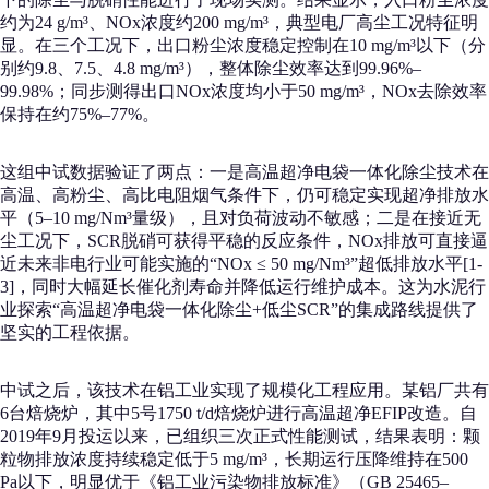
约为24 g/m³、NOx浓度约200 mg/m³，典型电厂高尘工况特征明
显。在三个工况下，出口粉尘浓度稳定控制在10 mg/m³以下（分
别约9.8、7.5、4.8 mg/m³），整体除尘效率达到99.96%–
99.98%；同步测得出口NOx浓度均小于50 mg/m³，NOx去除效率
保持在约75%–77%。
这组中试数据验证了两点：一是高温超净电袋一体化除尘技术在
高温、高粉尘、高比电阻烟气条件下，仍可稳定实现超净排放水
平（5–10 mg/Nm³量级），且对负荷波动不敏感；二是在接近无
尘工况下，SCR脱硝可获得平稳的反应条件，NOx排放可直接逼
近未来非电行业可能实施的“NOx ≤ 50 mg/Nm³”超低排放水平[1-
3]，同时大幅延长催化剂寿命并降低运行维护成本。这为水泥行
业探索“高温超净电袋一体化除尘+低尘SCR”的集成路线提供了
坚实的工程依据。
中试之后，该技术在铝工业实现了规模化工程应用。某铝厂共有
6台焙烧炉，其中5号1750 t/d焙烧炉进行高温超净EFIP改造。自
2019年9月投运以来，已组织三次正式性能测试，结果表明：颗
粒物排放浓度持续稳定低于5 mg/m³，长期运行压降维持在500
Pa以下，明显优于《铝工业污染物排放标准》（GB 25465–