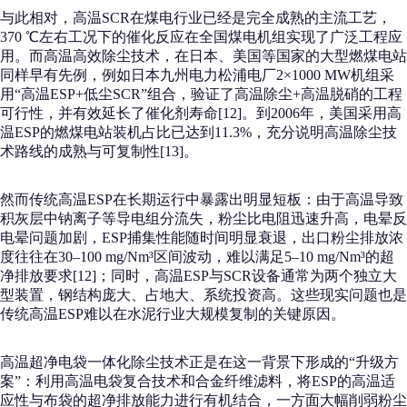
与此相对，高温SCR在煤电行业已经是完全成熟的主流工艺，
370 ℃左右工况下的催化反应在全国煤电机组实现了广泛工程应
用。而高温高效除尘技术，在日本、美国等国家的大型燃煤电站
同样早有先例，例如日本九州电力松浦电厂2×1000 MW机组采
用“高温ESP+低尘SCR”组合，验证了高温除尘+高温脱硝的工程
可行性，并有效延长了催化剂寿命[12]。到2006年，美国采用高
温ESP的燃煤电站装机占比已达到11.3%，充分说明高温除尘技
术路线的成熟与可复制性[13]。
然而传统高温ESP在长期运行中暴露出明显短板：由于高温导致
积灰层中钠离子等导电组分流失，粉尘比电阻迅速升高，电晕反
电晕问题加剧，ESP捕集性能随时间明显衰退，出口粉尘排放浓
度往往在30–100 mg/Nm³区间波动，难以满足5–10 mg/Nm³的超
净排放要求[12]；同时，高温ESP与SCR设备通常为两个独立大
型装置，钢结构庞大、占地大、系统投资高。这些现实问题也是
传统高温ESP难以在水泥行业大规模复制的关键原因。
高温超净电袋一体化除尘技术正是在这一背景下形成的“升级方
案”：利用高温电袋复合技术和合金纤维滤料，将ESP的高温适
应性与布袋的超净排放能力进行有机结合，一方面大幅削弱粉尘