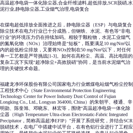
高温超净电袋一体化除尘器,合金纤维滤料,超低排放,SCR脱硝,水
泥行业,静电除尘器,工业烟气治理,电袋复合
在煤电超低排放全面推进之后，静电除尘器（ESP）与电袋复合
除尘技术在电力行业已十分成熟，但钢铁、水泥、有色等“非电
行业”的环境压力仍在持续加码。相较于颗粒物，水泥工业烟气
的氮氧化物（NOx）治理始终是“短板”，既要满足10 mg/Nm³以
内的超低粉尘排放，又要将NOx控制在50 mg/Nm³以下，对任何
单一工艺都是严苛挑战[1-3]。如何在高粉尘、高温、高比电阻的
复杂工况下实现“超净除尘+高效脱硝”协同，是当前水泥烟气治
理的关键技术命题。
福建龙净环保股份有限公司国家电力行业燃煤电站烟气粉尘控制
工程技术中心（State Environmental Protection Engineering
Technology Center for Power Industry Dust Control of Fujian
Longking Co., Ltd., Longyan 364000, China）的朱朝平、楼通、辛
明勋、陈奎旭、邓晓东、林宏等，围绕“高温超净电袋一体化除
尘器（High Temperature Ultra-clean Electrostatic-Fabric Integrated
Precipitator，简称高温超净EFIP）”开展了系统研究，并结合SCR
脱硝技术，在电厂中搭建中试平台，在有色铝行业进行了工程应