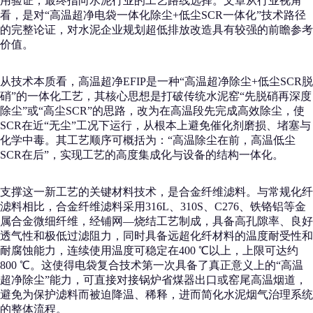
用验证，最终指向水泥行业的工艺路线选择。文章从行业视角
看，是对“高温超净电袋一体化除尘+低尘SCR一体化”技术路径
的完整论证，对水泥企业规划超低排放改造具有较强的前瞻参考
价值。
从技术本质看，高温超净EFIP是一种“高温超净除尘+低尘SCR脱
硝”的一体化工艺，其核心思想是打破传统水泥窑“先脱硝再深度
除尘”或“高尘SCR”的思路，改为在高温段先完成高效除尘，使
SCR在近“无尘”工况下运行，从根本上避免催化剂磨损、堵塞与
化学中毒。其工艺顺序可概括为：“高温除尘在前，高温低尘
SCR在后”，实现工艺的高度集成化与设备的结构一体化。
支撑这一新工艺的关键材料技术，是合金纤维滤料。与常规化纤
滤料相比，合金纤维滤料采用316L、310S、C276、铁铬铝等金
属合金微细纤维，经铺网—烧结工艺制成，具备高孔隙率、良好
透气性和极低过滤阻力，同时具备远超化纤材料的温度耐受性和
耐腐蚀能力，连续使用温度可稳定在400 ℃以上，上限可达约
800 ℃。这使得电袋复合技术第一次具备了真正意义上的“高温
超净除尘”能力，可直接对接锅炉省煤器出口或窑尾高温烟道，
避免为保护滤料而被迫降温、稀释，进而简化水泥烟气治理系统
的整体流程。