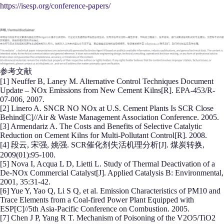
https://isesp.org/conference-papers/
参考文献
[1] Neuffer B, Laney M. Alternative Control Techniques Document
Update – NOx Emissions from New Cement Kilns[R]. EPA-453/R-
07-006, 2007.
[2] Linero A. SNCR NO NOx at U.S. Cement Plants Is SCR Close
Behind[C]//Air & Waste Management Association Conference. 2005.
[3] Armendariz A. The Costs and Benefits of Selective Catalytic
Reduction on Cement Kilns for Multi-Pollutant Control[R]. 2008.
[4] 段云, 宋强, 姚强. SCR催化剂失活机理分析[J]. 煤炭转换,
2009(01):95-100.
[5] Nova I, Acqua L D, Lietti L. Study of Thermal Deactivation of a
De-NOx Commercial Catalyst[J]. Applied Catalysis B: Environmental,
2001, 35:31-42.
[6] Yue Y, Yao Q, Li S Q, et al. Emission Characteristics of PM10 and
Trace Elements from a Coal-fired Power Plant Equipped with
ESP[C]//5th Asia-Pacific Conference on Combustion. 2005.
[7] Chen J P, Yang R T. Mechanism of Poisoning of the V2O5/TiO2