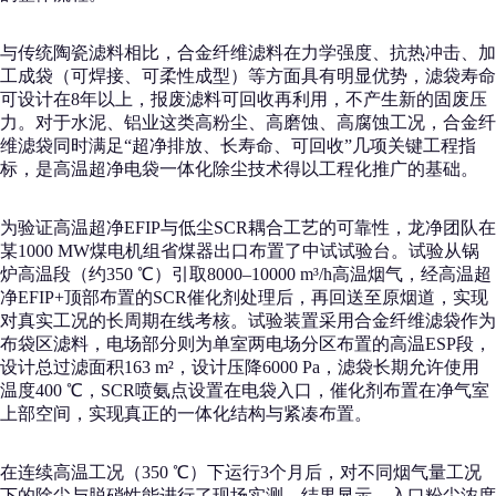
与传统陶瓷滤料相比，合金纤维滤料在力学强度、抗热冲击、加
工成袋（可焊接、可柔性成型）等方面具有明显优势，滤袋寿命
可设计在8年以上，报废滤料可回收再利用，不产生新的固废压
力。对于水泥、铝业这类高粉尘、高磨蚀、高腐蚀工况，合金纤
维滤袋同时满足“超净排放、长寿命、可回收”几项关键工程指
标，是高温超净电袋一体化除尘技术得以工程化推广的基础。
为验证高温超净EFIP与低尘SCR耦合工艺的可靠性，龙净团队在
某1000 MW煤电机组省煤器出口布置了中试试验台。试验从锅
炉高温段（约350 ℃）引取8000–10000 m³/h高温烟气，经高温超
净EFIP+顶部布置的SCR催化剂处理后，再回送至原烟道，实现
对真实工况的长周期在线考核。试验装置采用合金纤维滤袋作为
布袋区滤料，电场部分则为单室两电场分区布置的高温ESP段，
设计总过滤面积163 m²，设计压降6000 Pa，滤袋长期允许使用
温度400 ℃，SCR喷氨点设置在电袋入口，催化剂布置在净气室
上部空间，实现真正的一体化结构与紧凑布置。
在连续高温工况（350 ℃）下运行3个月后，对不同烟气量工况
下的除尘与脱硝性能进行了现场实测。结果显示，入口粉尘浓度