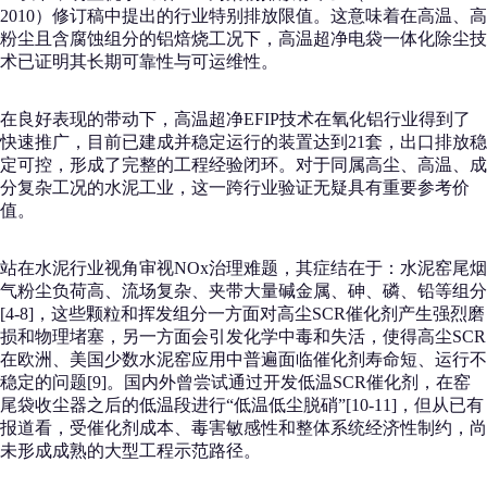
2010）修订稿中提出的行业特别排放限值。这意味着在高温、高
粉尘且含腐蚀组分的铝焙烧工况下，高温超净电袋一体化除尘技
术已证明其长期可靠性与可运维性。
在良好表现的带动下，高温超净EFIP技术在氧化铝行业得到了
快速推广，目前已建成并稳定运行的装置达到21套，出口排放稳
定可控，形成了完整的工程经验闭环。对于同属高尘、高温、成
分复杂工况的水泥工业，这一跨行业验证无疑具有重要参考价
值。
站在水泥行业视角审视NOx治理难题，其症结在于：水泥窑尾烟
气粉尘负荷高、流场复杂、夹带大量碱金属、砷、磷、铅等组分
[4-8]，这些颗粒和挥发组分一方面对高尘SCR催化剂产生强烈磨
损和物理堵塞，另一方面会引发化学中毒和失活，使得高尘SCR
在欧洲、美国少数水泥窑应用中普遍面临催化剂寿命短、运行不
稳定的问题[9]。国内外曾尝试通过开发低温SCR催化剂，在窑
尾袋收尘器之后的低温段进行“低温低尘脱硝”[10-11]，但从已有
报道看，受催化剂成本、毒害敏感性和整体系统经济性制约，尚
未形成成熟的大型工程示范路径。