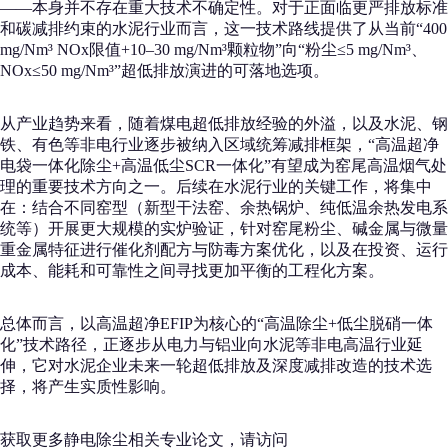
——本身并不存在重大技术不确定性。对于正面临更严排放标准
和碳减排约束的水泥行业而言，这一技术路线提供了从当前“400
mg/Nm³ NOx限值+10–30 mg/Nm³颗粒物”向“粉尘≤5 mg/Nm³、
NOx≤50 mg/Nm³”超低排放演进的可落地选项。
从产业趋势来看，随着煤电超低排放经验的外溢，以及水泥、钢
铁、有色等非电行业逐步被纳入区域统筹减排框架，“高温超净
电袋一体化除尘+高温低尘SCR一体化”有望成为窑尾高温烟气处
理的重要技术方向之一。后续在水泥行业的关键工作，将集中
在：结合不同窑型（新型干法窑、余热锅炉、纯低温余热发电系
统等）开展更大规模的实炉验证，针对窑尾粉尘、碱金属与微量
重金属特征进行催化剂配方与防毒方案优化，以及在投资、运行
成本、能耗和可靠性之间寻找更加平衡的工程化方案。
总体而言，以高温超净EFIP为核心的“高温除尘+低尘脱硝一体
化”技术路径，正逐步从电力与铝业向水泥等非电高温行业延
伸，它对水泥企业未来一轮超低排放及深度减排改造的技术选
择，将产生实质性影响。
获取更多静电除尘相关专业论文，请访问