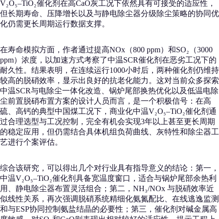
V₂O₅–TiO₂催化剂在高CaO灰工况下依然具有可接受的适应性，
但长期寿命、压降增长以及与静电除尘器分级除尘策略的协同优
化仍需更长周期运行数据支撑。
在寿命模拟方面，作者通过提高NOx（800 ppm）和SO₂（3000
ppm）浓度，以加速方式考察了中温SCR催化剂在恶劣工况下的
耐久性。结果表明，在连续运行1000小时后，两种催化剂仍维持
较高的脱硝效率，显示出良好的抗老化能力。这对当前众多探索
中温SCR与电除尘一体化改造、锅炉尾部换热优化以及低温电除
尘前置脱硝布置方案的设计人员而言，是一个积极信号：在高
硫、高钙的典型中国煤工况下，商业化中温V₂O₅–TiO₂催化剂通
过合理选型与工况控制，完全有机会实现3年以上甚至更长周期
的稳定应用，但仍需结合具体机组负荷曲线、灰特性和除尘器工
艺进行个案评估。
综合该研究，可以得出几个对行业具有指导意义的结论：第一，
中温V₂O₅–TiO₂催化剂具备宽温度窗口，适合与锅炉尾部余热利
用、静电除尘器布置灵活组合；第二，NH₃/NOx 与脱硝效率近
似线性关系，再次强调脱硝系统精细化氨氮配比、在线逃逸监测
和与ESP协同控制氨盐结晶的必要性；第三，催化剂对碱金属高