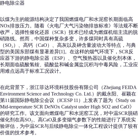
静电除尘器
以煤为主的能源结构决定了我国燃煤电厂和水泥窑长期面临高
NOx排放压力。随着《火电厂大气污染物排放标准》等法规不断
收严，选择性催化还原（SCR）技术已经成为燃煤机组主流的脱
硝路线。然而，中国煤种复杂多变，许多煤同时具有高硫
（SO₂）、高钙（CaO）、高灰以及砷含量波动大等特点，与典
型的美国东部煤有显著差异[1]。在这样的烟气环境下，SCR反
应器下游的静电除尘器（ESP）、空气预热器以及催化剂本体，
长期面临硫酸氢铵、硫酸盐和碱金属盐沉积与中毒风险，工业应
用难点远高于标准工况设计。
在此背景下，浙江菲达环境科技股份有限公司（Zhejiang FEIDA
Environment Science and Technology Co. Ltd.）的戴永阳、崔颖在
第11届国际静电除尘会议（ICESP 11）上发表了题为《Study on
Mid-temperature SCR DeNOx Catalyst under High SO2 and CaO》
的研究工作。该文面向燃煤电厂和水泥窑工况，对中温SCR脱硝
催化剂在高SO₂、高CaO及多变烟气参数下的性能进行了系统实
验评估，为中温SCR与后续静电除尘一体化工程设计提供了较有
价值的技术参考。