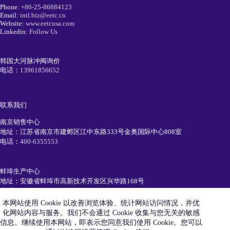
Phone:
+86-25-86884123
Email:
intl.biz@eetc.cn
Website:
www.eetcusa.com
Linkedin:
Follow Us
韩国大河脉冲阀询价
电话：
13961856652
联系我们
南京销售中心
地址：江苏省南京市建邺区江中东路333号金奥国际中心808室
电话：
400-6355553
蚌埠生产中心
地址：安徽省蚌埠市高新技术开发区兴华路168号
电话：
0552-7111991
本网站使用 Cookie 以改善浏览体验、统计网站访问情况，并优
化网站内容与服务。我们不会通过 Cookie 收集与您无关的敏感
简历投递
信息。继续使用本网站，即表示您同意我们使用 Cookie。您可以
电话：
19105520550