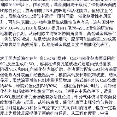
遍降至50%以下。作者推测，碱金属阳离子取代了催化剂表面的
H⁺酸性位点，显著削弱了NH₃的吸附和活化能力。值得注意的
是，后续在含SO₂烟气中运行一段时间后，催化剂活性有所回
升，可能与表面SO₄²⁻物种重新生成酸性位点有关，这与国外针
对V₂O₅–WO₃/TiO₂加载SO₄²⁻提升NH₃吸附与SCR活性的研究结
论相吻合[1,8]。从静电除尘与SCR协同角度看，高含碱金属粉尘
（例如部分褐煤、垃圾焚烧混烧烟气）应尽可能由前置ESP或高
温布袋除尘高效捕集，以避免碱金属盐直接冲刷催化剂表面。
对于国内普遍存在的“高CaO灰”煤种，CaO与催化剂表面吸附的
SO₃反应生成CaSO₄，容易在蜂窝孔道或板式通道内形成覆膜，
阻碍NOx 和NH₃向催化剂内部扩散。作者通过配制CaO乳液涂覆
催化剂内外表面并经低温烘干，模拟高钙灰长期沉积状态。结果
显示，虽然涂覆后催化剂质量明显增加（板式催化剂A CaO负载
约48%，蜂窝式催化剂B约30%），但在运行约4小时后，两种催
化剂的脱硝效率仍能恢复至约70%，说明在中温条件下，适量
CaSO₄覆层并未完全屏蔽有效活性位点，部分气体仍可沿表面裂
纹和微孔参与反应。试验结束后，催化剂表面出现较均匀裂纹，
这可能是热应力和反应气流“刻蚀”共同作用的结果，也在一定程
度上为后续反应提供了新的扩散通道。从工程角度看，中温