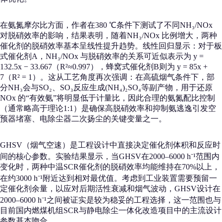
在氨氮摩尔比方面，作者在380 ℃条件下测试了不同NH₃/NOx
对脱硝效率的影响，结果表明，随着NH₃/NOx 比例增大，两种
催化剂的脱硝效率基本呈线性提升趋势。线性回归显示：对于板
式催化剂A，NH₃/NOx 与脱硝效率的关系可近似表示为 y =
132.5x − 33.667（R²≈0.997），蜂窝式催化剂B则为 y = 85x +
7（R² = 1）。这从工艺角度再次强调：在高硫烟气条件下，部
分NH₃会与SO₂、SO₃反应生成(NH₄)₂SO₄等副产物，用于还原
NOx 的“有效氨”将明显低于计量比，因此合理的氨氮配比控制
（通常略高于理论1:1）是确保高脱硝效率和抑制氨逃逸引发空
预器堵塞、电除尘器二次扬尘的关键变量之一。
GHSV（烟气空速）是工程设计中直接决定催化剂体积和反应时
间的核心参数。实验结果显示，当GHSV在2000–6000 h⁻¹范围内
变化时，两种中温SCR催化剂的脱硝效率均能维持在70%以上，
在约3000 h⁻¹附近达到相对最优值。考虑到工业装置需要预留一
定催化剂余量，以应对后期活性衰减和烟气波动，GHSV设计在
2000–6000 h⁻¹之间被证实是较为稳妥的工程选择，这一范围也与
目前国内燃煤机组SCR与静电除尘一体化改造项目中的主流设计
参数基本吻合。