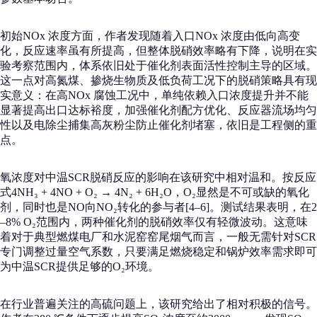
初始NOx 浓度方面，作者发现随着入口NOx 浓度由低向高变
化，反应速率虽有所提高，但整体脱硝效率略有下降，说明在实
验考察范围内，体系依旧处于催化剂表面活性控制主导的区域。
这一点对高氮煤、掺烧生物质及低负荷工况下的脱硝策略具有现
实意义：在高NOx 腐蚀工况中，单纯依赖入口浓度提升并不能
显著提高出口达标裕度，加强催化剂配方优化、反应器流场均匀
性以及电除尘捕集高灰粉尘防止催化剂堵塞，依旧是工程侧的重
点。
氧浓度对中温SCR脱硝反应的影响在该研究中相对温和。按反应
式4NH₃ + 4NO + O₂ → 4N₂ + 6H₂O，O₂显然是不可或缺的氧化
剂，同时也是NO向NO₂转化的参与者[4–6]。测试结果表明，在2
–8% O₂范围内，两种催化剂的脱硝效率仅有轻微波动。这意味
着对于典型燃煤电厂和水泥窑窑尾烟气而言，一般无需针对SCR
专门调整过量空气系数，只要满足燃烧稳定和锅炉效率需求即可
为中温SCR提供足够的O₂环境。
在行业普遍关注的高硫问题上，该研究给出了相对积极的信号。