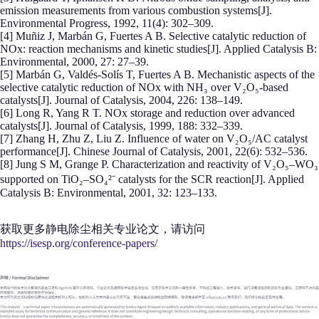
emission measurements from various combustion systems[J].
Environmental Progress, 1992, 11(4): 302–309.
[4] Muñiz J, Marbán G, Fuertes A B. Selective catalytic reduction of
NOx: reaction mechanisms and kinetic studies[J]. Applied Catalysis B:
Environmental, 2000, 27: 27–39.
[5] Marbán G, Valdés-Solís T, Fuertes A B. Mechanistic aspects of the
selective catalytic reduction of NOx with NH₃ over V₂O₅-based
catalysts[J]. Journal of Catalysis, 2004, 226: 138–149.
[6] Long R, Yang R T. NOx storage and reduction over advanced
catalysts[J]. Journal of Catalysis, 1999, 188: 332–339.
[7] Zhang H, Zhu Z, Liu Z. Influence of water on V₂O₅/AC catalyst
performance[J]. Chinese Journal of Catalysis, 2001, 22(6): 532–536.
[8] Jung S M, Grange P. Characterization and reactivity of V₂O₅–WO₃
supported on TiO₂–SO₄²⁻ catalysts for the SCR reaction[J]. Applied
Catalysis B: Environmental, 2001, 32: 123–133.
获取更多静电除尘相关专业论文，请访问
https://isesp.org/conference-papers/