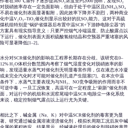
作者在380 ℃条件下逐步提高SO₂浓度至约2000 ppm，发现SO₂
对脱硝效率存在一定负面影响，但由于处于中温区且(NH₄)₂SO₄
不易在催化剂表面显著黏附，因此效率下降并不剧烈，两种商业
化中温V₂O₅–TiO₂催化剂显示出较好的抗SO₂能力。这对于高硫
煤机组特别是“锅炉省煤器后布置中温SCR+下游静电除尘器”的
方案具有现实指导意义：只要严控烟气冷端温度、防止酸露点以
下运行，催化剂表面大面积硫酸氢铵结晶和空预器严重堵塞的风
险可显著降低[1–2]。
水分对SCR催化剂的影响在工程界长期存在分歧。该研究在0–
12% H₂O体积分数范围内考察了烟气湿度变化对脱硝效率的影
响，发现适量水蒸气对催化剂无明显毒害作用，仅在液态水冷凝
或未完全汽化时才可能对催化剂孔道产生阻塞[7]。在本次中温
条件下，水蒸气主要表现为与NH₃、NO竞争吸附的作用而非不
可逆中毒，一旦工况恢复，高温可在一定程度上“刷新”催化剂表
面，对运行中的机组和水泥窑尾端中温SCR/电除尘一体化系统
来说，稳定控制烟气露点以上运行尤为关键。
相比之下，碱金属（Na、K）对中温SCR催化剂的毒害更为显
著。研究通过碱金属溶液浸渍催化剂，模拟长周期工况后灰中碱
金属的累积效应，结果显示，经碱液处理后的催化剂脱硝效率普