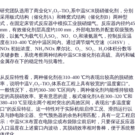
研究团队选用了商业化V₂O₅–TiO₂系中温SCR脱硝催化剂，分别
采用板式结构（催化剂A）和蜂窝式结构（催化剂B）两种型
式，在固定床管式反应器中模拟工业脱硝烟气。反应器内径约45
mm，有效催化剂层高度约100 mm，外部电加热并配套双级预热
段，以氮气为载气引入SO₂、NO、O₂和液氨蒸气，控制反应温
度在310–400 ℃的中温区间内。通过调节烟气空速（GHSV）、
NOx 初始浓度、NH₃/NOx 摩尔比、O₂、SO₂、H₂O体积分数等
关键参数，系统考察两种结构中温SCR催化剂在高硫、高钙和碱
金属存在下的稳定性与抗毒性。
从反应特性看，两种催化剂在310–400 ℃均表现出较高的脱硝效
率，说明中温V₂O₅–TiO₂体系在工程上具有较宽的“温度窗口”。
一般情况下，在约360–380 ℃区间内，两种催化剂均能维持较稳
定的高脱硝效率。更有意思的是，板式催化剂A在300–320 ℃和
380–410 ℃呈现出两个相对突出的高效区间，表现出“多温度窗
口”的反应特征。这一特性对于实际机组启停工况、滑挡运行以
及与静电除尘器、空气预热器的余热利用匹配，具有一定工程启
示：中温SCR布置在电除尘或布袋除尘前后时，只要保证反应器
入口温度在上述窗口内波动，其脱硝效率相对鲁棒，便于系统整
体优化。