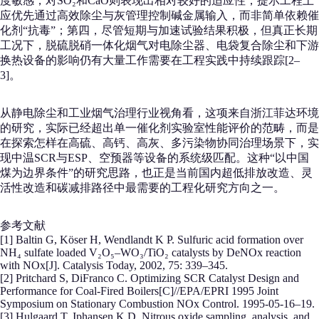
度敏感，对SO₂和CaO则表现出相对较好的适应性，提示工程上
应优先通过高效除尘与灰管理控制碱金属输入，而非简单依赖催
化剂“抗毒”；第四，尽管短期与加速试验结果积极，但真正长期
工况下，脱硫脱硝一体化烟气对电除尘器、电袋复合除尘和下游
换热设备的影响仍有大量工作需要在工程实践中持续跟踪[2–
3]。
从静电除尘和工业烟气治理行业视角看，这项来自浙江菲达环境
的研究，实际已经超出单一催化剂实验室性能评价的范畴，而是
在探索怎样在高硫、高钙、高灰、多污染物协同治理场景下，实
现中温SCR与ESP、空预器等设备的系统级匹配。这种“以中国
煤为边界条件”的研究思路，也正是当前国内超低排放改造、灵
活性改造和碳减排路径中最需要的工程化研究方向之一。
参考文献
[1] Baltin G, Köser H, Wendlandt K P. Sulfuric acid formation over
NH₄ sulfate loaded V₂O₅–WO₃/TiO₂ catalysts by DeNOx reaction
with NOx[J]. Catalysis Today, 2002, 75: 339–345.
[2] Pritchard S, DiFranco C. Optimizing SCR Catalyst Design and
Performance for Coal-Fired Boilers[C]//EPA/EPRI 1995 Joint
Symposium on Stationary Combustion NOx Control. 1995-05-16–19.
[3] Hulgaard T, Iphansen K D. Nitrous oxide sampling, analysis, and