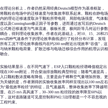
在理论分析上，作者仍然采用经典Deutsch模型作为基准框架，
将颗粒在电场中的迁移速度与收集效率联系起来。颗粒在静电场
内的理论迁移速度取决于颗粒所带电荷、局部电场强度、气体黏
度以及Cunningham修正因子等参数，进而通过改写后的Deutsch
公式将迁移速度与气体流速、极板长度、极间距等几何运行参数
耦合，得到理论收集效率。作者在此基础上，对10、15、20和25
m/s四种气速条件下的理论效率曲线进行了粒径分布计算，发现
所有工况下理论效率曲线均在约200 nm附近出现效率“谷值”，这
与纳米颗粒电荷量、扩散迁移与电场迁移综合作用的机理认识相
吻合。
实验结果显示，在不同气速下，ESP入口颗粒粒径谱峰值稳定出
现在100 nm附近，符合柴油排放颗粒典型特征；随着气速提高，
入口颗粒数浓度略有降低，主要是由于稀释空气量增加所致。更
为关键的是，作者测得的实验收集效率同样呈现出以100 nm左右
为“最低效率粒径”的特征，且气速越高，整体收集效率下降越明
显。在25 m/s 高风速下，30–300 nm 粒径段的效率降至60%以
下，这对道路隧道可见度控制和PM2.5治理都是一个不容忽视的
工程约束。