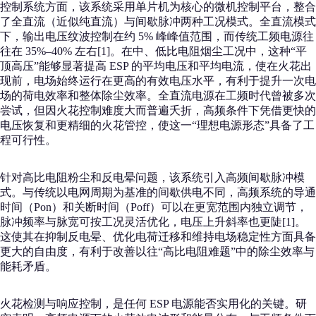
控制系统方面，该系统采用单片机为核心的微机控制平台，整合
了全直流（近似纯直流）与间歇脉冲两种工况模式。全直流模式
下，输出电压纹波控制在约 5% 峰峰值范围，而传统工频电源往
往在 35%–40% 左右[1]。在中、低比电阻烟尘工况中，这种“平
顶高压”能够显著提高 ESP 的平均电压和平均电流，使在火花出
现前，电场始终运行在更高的有效电压水平，有利于提升一次电
场的荷电效率和整体除尘效率。全直流电源在工频时代曾被多次
尝试，但因火花控制难度大而普遍夭折，高频条件下凭借更快的
电压恢复和更精细的火花管控，使这一“理想电源形态”具备了工
程可行性。
针对高比电阻粉尘和反电晕问题，该系统引入高频间歇脉冲模
式。与传统以电网周期为基准的间歇供电不同，高频系统的导通
时间（Pon）和关断时间（Poff）可以在更宽范围内独立调节，
脉冲频率与脉宽可按工况灵活优化，电压上升斜率也更陡[1]。
这使其在抑制反电晕、优化电荷迁移和维持电场稳定性方面具备
更大的自由度，有利于改善以往“高比电阻难题”中的除尘效率与
能耗矛盾。
火花检测与响应控制，是任何 ESP 电源能否实用化的关键。研