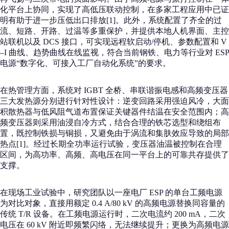
化平台上协同，实现了高低压联动控制，在多家工程应用中已证
明有助于进一步压低出口排放[1]。此外，系统配置了齐全的过
流、短路、开路、过温等多重保护，并提供本地人机界面、主控
站联机以及 DCS 接口，可实现远程软启动/停机、参数配置和 V
–I 曲线、趋势曲线在线监视，符合当前钢铁、电力等行业对 ESP
电源“数字化、可接入工厂自动化系统”的要求。
在热管理方面，系统对 IGBT 全桥、串联谐振电感和高频变压器
三大发热源分别进行针对性设计：逆变回路采用强迫风冷，大面
积散热器与低风阻气道布置保证关键器件结温在安全范围内；高
频变压器则采用油浸自冷方式，结合合理的铁芯选型和绕组布
置，既控制铁损与铜损，又避免由于涡流和集肤效应导致的局部
热点[1]。经过长期全功率运行试验，变压器油温被控制在合理
区间，为高功率、高频、高电压在同一平台上的可靠共存提供了
支撑。
在现场工业试验中，研究团队以一座电厂 ESP 的单台工频电源
为对比对象，直接用额定 0.4 A/80 kV 的高频电源替换同容量的
传统 T/R 设备。在工频电源运行时，二次电流约 200 mA，二次
电压在 60 kV 附近即频繁闪络，无法继续提升；更换为高频电源