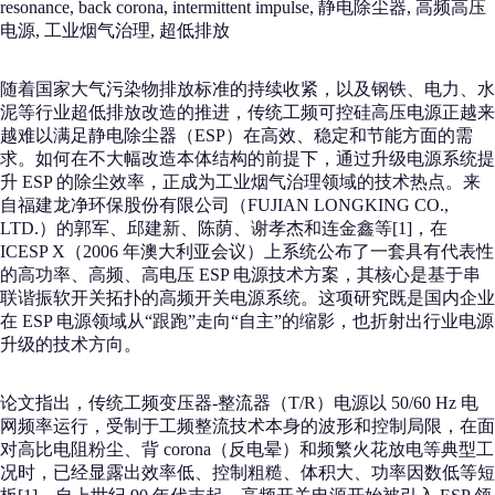
resonance, back corona, intermittent impulse, 静电除尘器, 高频高压
电源, 工业烟气治理, 超低排放
随着国家大气污染物排放标准的持续收紧，以及钢铁、电力、水
泥等行业超低排放改造的推进，传统工频可控硅高压电源正越来
越难以满足静电除尘器（ESP）在高效、稳定和节能方面的需
求。如何在不大幅改造本体结构的前提下，通过升级电源系统提
升 ESP 的除尘效率，正成为工业烟气治理领域的技术热点。来
自福建龙净环保股份有限公司（FUJIAN LONGKING CO.,
LTD.）的郭军、邱建新、陈荫、谢孝杰和连金鑫等[1]，在
ICESP X（2006 年澳大利亚会议）上系统公布了一套具有代表性
的高功率、高频、高电压 ESP 电源技术方案，其核心是基于串
联谐振软开关拓扑的高频开关电源系统。这项研究既是国内企业
在 ESP 电源领域从“跟跑”走向“自主”的缩影，也折射出行业电源
升级的技术方向。
论文指出，传统工频变压器-整流器（T/R）电源以 50/60 Hz 电
网频率运行，受制于工频整流技术本身的波形和控制局限，在面
对高比电阻粉尘、背 corona（反电晕）和频繁火花放电等典型工
况时，已经显露出效率低、控制粗糙、体积大、功率因数低等短