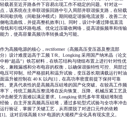
轻载甚至近开路条件下容易出现工作不稳定的问题。针对这一
点，该系统在主串联谐振回路中引入局部并联谐振支路，在轻载
和间歇供电（间歇脉冲模式）期间稳定谐振电流波形，改善二次
侧电流曲线，并提高整机效率[1]。同时，设计中通过降低直流
母线和引线环路电感、优化过压吸收网络，提高谐振频率和传输
能力，使高容量高频功率转换成为可能。
作为高频电源的核心，rectiformer（高频高压变压器及整流部
分）设计难度远高于工频 T/R。Longking 采用国产纳米晶（论文
中称“超晶”）铁芯材料，在铁芯结构与绕组布置上进行针对性优
化，兼顾漏感和分布电容的权衡，以确保谐振特性可控、局部过
电压可抑制。经严格损耗和温升试验，变压器长期满载运行时油
面温升被控制在 40 K 以内[1]，在高功率密度前提下保持可靠
性。更具代表性的是高频高压硅堆的国产化突破。在较高工作频
率下，传统工频高压整流堆在反向恢复、压降、机械压紧工艺及
冲击耐受方面难以满足要求。Longking 依托多年常规硅堆制造
经验，自主开发高频高压硅堆，通过多轮型式试验与全功率冲击
运行验证，掌握了关键工艺，从而摆脱了对进口元件的依赖
[1]。这对后续高频 ESP 电源的大规模产业化具有现实意义。