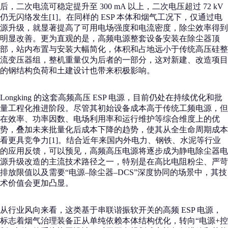
后，二次电流可稳定提升至 300 mA 以上，二次电压超过 72 kV
仍无闪络发生[1]。在同样的 ESP 本体和烟气工况下，仅通过电
源升级，就显著提高了可用电场强度和电流密度，除尘效率得到
明显改善。更为直观的是，高频电源整套设备安装在除尘器顶
部，站内布置与安装大幅简化，体积和占地远小于传统高压硅整
流变压器组，整机重量仅为后者的一部分，这对新建、改造项目
的钢结构负荷和土建设计也带来积极影响。
Longking 的这套高频高压 ESP 电源，目前仍处在持续优化和批
量工程化推进阶段。尽管其初始设备成本高于传统工频电源，但
在效率、功率因数、电场利用率和运行维护等综合维度上的优
势，叠加未来批量化后成本下降的趋势，使其从全生命周期成本
看更具竞争力[1]。结合近年来国内外电力、钢铁、水泥等行业
的应用反馈，可以预见，高频高压电源将逐步成为静电除尘器电
源升级改造的主流技术路径之一，特别是在高比电阻粉尘、严苛
排放限值以及需要“电源–除尘器–DCS”深度协同的场景中，其技
术价值会更加凸显。
从行业风向来看，这类基于串联谐振软开关的高频 ESP 电源，
标志着烟气治理装备正从单纯依赖本体结构优化，转向“电源+控