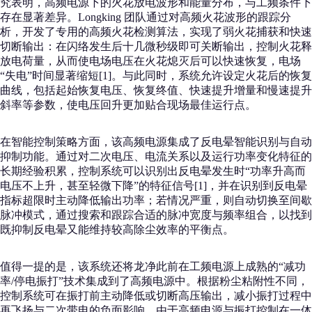
究表明，高频电源下的火花放电波形和能量分布，与工频条件下
存在显著差异。Longking 团队通过对高频火花波形的跟踪分
析，开发了专用的高频火花检测算法，实现了弱火花捕获和快速
切断输出：在闪络发生后十几微秒级即可关断输出，控制火花释
放电荷量，从而使电场电压在火花熄灭后可以快速恢复，电场
“失电”时间显著缩短[1]。与此同时，系统允许设定火花后的恢复
曲线，包括起始恢复电压、恢复终值、快速提升增量和慢速提升
斜率等参数，使电压回升更加贴合现场最佳运行点。
在智能控制策略方面，该高频电源集成了反电晕智能识别与自动
抑制功能。通过对二次电压、电流关系以及运行功率变化特征的
长期经验积累，控制系统可以识别出反电晕发生时“功率升高而
电压不上升，甚至轻微下降”的特征信号[1]，并在识别到反电晕
指标超限时主动降低输出功率；若情况严重，则自动切换至间歇
脉冲模式，通过搜索和跟踪合适的脉冲宽度与频率组合，以找到
既抑制反电晕又能维持较高除尘效率的平衡点。
值得一提的是，该系统还将龙净此前在工频电源上成熟的“减功
率/停电振打”技术集成到了高频电源中。根据粉尘粘附性不同，
控制系统可在振打前主动降低或切断高压输出，减小振打过程中
再飞扬与二次带电的负面影响。由于高频电源与振打控制在一体