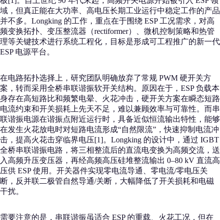
板[1]。自上世纪 90 年代末起，高频开关电源开始被引入 ESP 领
域，但真正能在大功率、高电压长期工业运行中稳定工作的产品
并不多。Longking 的工作，重点在于围绕 ESP 工况需求，对高
频变换拓扑、变压整流器（rectiformer）、微机控制策略和热管
理等关键技术进行系统工程化，目标是形成可工程推广的新一代
ESP 电源平台。
在电路拓扑选择上，研究团队明确放弃了常规 PWM 硬开关方
案，转而采用全桥串联谐振软开关结构。原因在于，ESP 负载本
身存在高短路比和频繁电晕、火花冲击，硬开关方案在瞬态短路
电流约束和开关损耗上先天不足，难以兼顾效率与可靠性。而串
联谐振电源在谐振点附近运行时，具备近似恒流输出特性，能够
在发生火花放电时对短路电流形成“自然限流”，快速抑制电流冲
击，提高火花击穿临界电压[1]。Longking 的设计中，通过 IGBT
全桥串联谐振电路，将三相整流后的直流电变换为高频交流，送
入高频升压变压器，再经高频高压硅堆整流输出 0–80 kV 直流高
压供 ESP 使用。开关器件实现零电流导通、零电流/零电压关
断，反并联二极管自然导通/关断，大幅降低了开关损耗和电磁
干扰。
需要注意的是，串联谐振虽适合 ESP 的重载、火花工况，但在