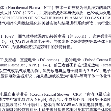
n‑thermal Plasma，NTP）技术一直被视为最具潜力
去除 VOC 和 NOx，并兼顾燃烧效率与低排放，已经成为
PLICATION OF NON-THERMAL PLASMAS TO GAS CLEA
等离子体气相净化和燃烧强化的关键实验与结果进行系统解读，供行
–10 eV，而气体整体温度仍接近室温（约 300 K）。这种强
H、O₃、O₂(¹Δ) 以及高能电子等。与传统高温燃烧或热等离子体
OCs 治理和燃烧过程控制中的独特价值。
电晕（DC corona）、脉冲电晕（Pulsed Corona Reactor，P
ssure Plasma Jet，APPJ）[1–3]。前三者都工作在“流光
氧气放电为例，流光放电典型电子能量约 3–5 eV，电子密度约 10¹⁴
压静电除尘器来说，如果叠加或改造为“电晕–等离子体一体化”结
基淋浴（Corona Radical Shower，CRS）”直流电晕
放电针注入 NH₃/N₂ 混合气，生成额外 N、NH 等还原性自
内部布置注氨歧管和 56 个喷针，整体由 50 kV/85 mA 直流电
除率，且在能耗和经济性对比中优于当时常规脱硝以及其它等离子体脱硝技