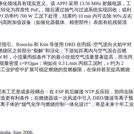
域具有现实意义。该 APPJ 采用 13.56 MHz 射频电源，工
系元素转化为挥发性 PuF₆，随后通过抽气与过滤系统实现回收；或利
 700 W 工况下处理，结果约 10 min 内可去除 90% 左右
类推到高附加值设备（如催化器载体、精密部件）表面有机残留清
socha 和 Kim 等使用 DBD 在丙烷–空气逆向火焰中对
燃烧区之前部分“裂解”和活化；下游短距离内与空气混合后燃
W 时，小流量丙烷条件下的最小吹熄空气流量显著提高，而当丙
Qgas：例如在 0.3 L/min 丙烷工况时，ε 约为 2
锅炉、燃气轮机和工业炉窑中扩展可稳定燃烧的贫燃极限，在保持甚至提高燃烧
艺形成多段耦合：在 ESP 前后嫁接 NTP 反应段，协同去除
创造更有利条件；在燃烧器或一次风道中引入 DBD/微波等离子预
热等离子体的“烟气化学与燃烧控制一体化设计”，将是未来十年工业
tralia, June 2006.