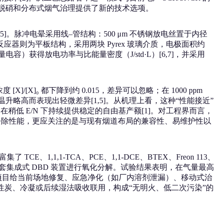
温脱硝和分布式烟气治理提供了新的技术选项。
5]。脉冲电晕采用线–管结构：500 μm 不锈钢放电丝置于内径
DBD 反应器则为平板结构，采用两块 Pyrex 玻璃介质，电极面积约
电容）获得放电功率与比能量密度（J/std·L）[6,7]，并采用
]/[X]₀ 都下降到约 0.015，差异可以忽略；在 1000 ppm
温升略高而表现出轻微差异[1,5]。从机理上看，这种“性能接近”
则在稍低 E/N 下持续提供稳定的自由基产额[1]。对工程界而言，
 去除性能，更应关注的是与现有烟道布局的兼容性、易维护性以
,1,1‑TCA、PCE、1,1‑DCE、BTEX、Freon 113、
导入一套集成式 DBD 装置进行氧化分解。试验结果表明，在气量最高
4%[8]。该项目给当前场地修复、应急净化（如厂内溶剂泄漏）、移动式治
性炭、冷凝或后续湿法吸收联用，构成“无明火、低二次污染”的