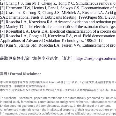
[2] Chang J-S, Tan M-T, Cheng Z, Tong Y-C. Simultaneous removal
[3] Herrmann HW, Henins I, Park J, Selwyn GS. Decontamination of c
[4] Urashima K, Tong X, Chang J-S, Miziolek A, Rosocha LA. Acid gas re
SAE International Fuels & Lubricants Meeting. 1999;Paper 99FL-258.
[5] Rosocha LA, Korzekwa RA. Advanced oxidation and reduction proc
[6] Manley TC. The electrical characteristics of the ozonator dischar
[7] Rosenthal LA, Davis DA. Electrical characterization of a corona d
[8] Rosocha LA, Coogan JJ, Korzekwa RA, et al. Field demonstration 
Applications of Advanced Oxidation Technologies. 1996:5–17.
[9] Kim Y, Stange SM, Rosocha LA, Ferreri VW. Enhancement of propan
获取更多静电除尘相关专业论文，请访问
https://isesp.org/confere