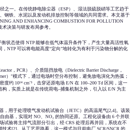
的新路径之一。在传统静电除尘器（ESP）、湿法脱硫脱硝等工艺趋于
火电、钢铁、水泥以及发动机排放控制等领域的共同需求。本文基于
NING AND ENHANCING COMBUSTION FOR POLLUTION
业技术决策与研发布局参考。
非平衡状态使得 NTP 能够在低气体温升条件下，产生大量高活性氧
不同，NTP 可以将电能高度“定向”地转化为有利于污染物分解的化
CR）、介质阻挡放电（Dielectric Barrier Discharge，
放电（streamer）”模式下，通过电场时空分布控制，避免放电演化为热弧；
 cm⁻³，击穿还原电场 E/N 在 100–200 Td 区间，这一
构，实质上就是在传统荷电–捕集机制之外，引入以 E/N 为主
反应器，用于处理喷气发动机试验台（JETC）的高温尾气[2,4]。该装
由基，实现对 NO、NO₂ 的协同还原。工程化设备由 6 个并联
源供电。现场试验将主排气流部分引出，经 CRS 处理后再并回，系统在不
术[2]。从工艺思路看，这一模式与目前电厂 SCR/SNCR 的