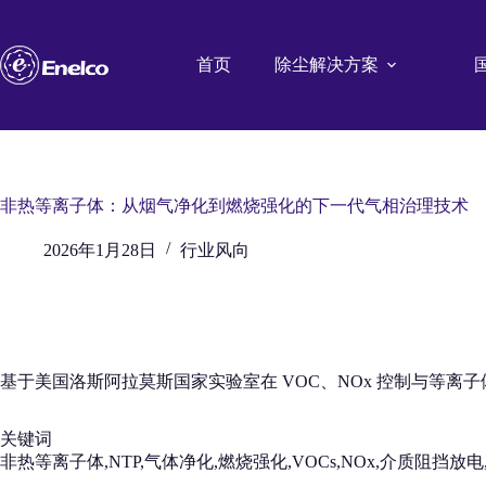
跳
至
内
首页
除尘解决方案
容
非热等离子体：从烟气净化到燃烧强化的下一代气相治理技术
2026年1月28日
行业风向
基于美国洛斯阿拉莫斯国家实验室在 VOC、NOx 控制与等离
关键词
非热等离子体,NTP,气体净化,燃烧强化,VOCs,NOx,介质阻挡