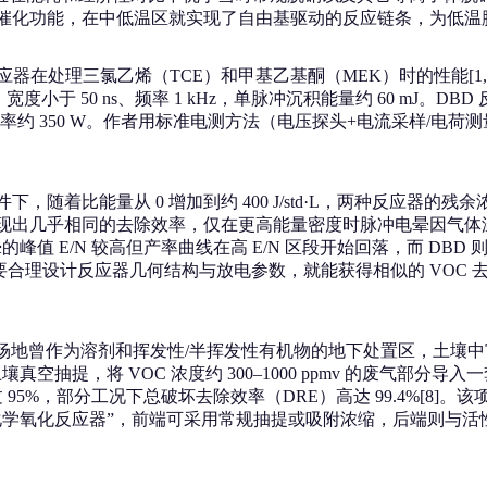
温与催化功能，在中低温区就实现了自由基驱动的反应链条，为低
反应器在处理三氯乙烯（TCE）和甲基乙基酮（MEK）时的性能[1,
V、宽度小于 50 ns、频率 1 kHz，单脉冲沉积能量约 60 mJ。
电功率约 350 W。作者用标准电测方法（电压探头+电流采样/电荷测量
着比能量从 0 增加到约 400 J/std·L，两种反应器的残余浓度 [X
形式仍然表现出几乎相同的去除效率，仅在更高能量密度时脉冲电晕因气体
值 E/N 较高但产率曲线在高 E/N 区段开始回落，而 DBD 
要合理设计反应器几何结构与放电参数，就能获得相似的 VOC
曾作为溶剂和挥发性/半挥发性有机物的地下处置区，土壤中富集了 TCE、1
空抽提，将 VOC 浓度约 300–1000 ppmv 的废气部分
 去除率稳定超过 95%，部分工况下总破坏去除效率（DRE）高达 99.
电化学氧化反应器”，前端可采用常规抽提或吸附浓缩，后端则与活