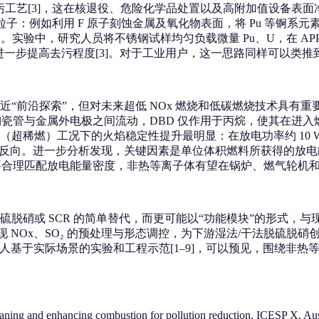
去污工艺[3]，这在核退役、危险化学品处置以及高附加值设备表面净化领
性活性粒子：例如利用 F 原子刻蚀金属及氧化物表面，将 Pu 等锕
验中，研究人员将不锈钢试样均匀负载微量 Pu、U，在 APPJ 功率约
则可进一步提高去污程度[3]。对于工业用户，这一思路同样可以
探索”，但对未来超低 NOx 燃烧和低碳燃烧技术具有重要指引。Ro
陶瓷管与金属外电极之间流动，DBD 仅作用于丙烷，使其在进入
超稀燃）工况下的火焰稳定性提升最明显：在放电功率约 10 
一步分析发现，关键因素是单位体积燃料所获得的放电能量密度 ε=P/
std·L[9]。这意味着只要合理匹配放电能量密度，非热等离子体有望在
或 SCR 的简单替代，而更可能以“功能模块”的形式，与现有工
 NOx、SO₂ 的预处理与形态调控，为下游湿法/干法脱硫脱硝
 等人基于实际场景的实验和工程示范[1–9]，可以预见，围绕非
aning and enhancing combustion for pollution reduction. ICESP X, Aus