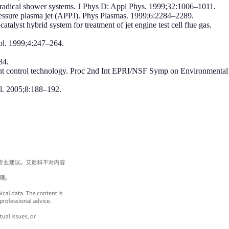
ical shower systems. J Phys D: Appl Phys. 1999;32:1006–1011.
essure plasma jet (APPJ). Phys Plasmas. 1999;6:2284–2289.
yst hybrid system for treatment of jet engine test cell flue gas.
ol. 1999;4:247–264.
34.
tant control technology. Proc 2nd Int EPRI/NSF Symp on Environmental
ol. 2005;8:188–192.