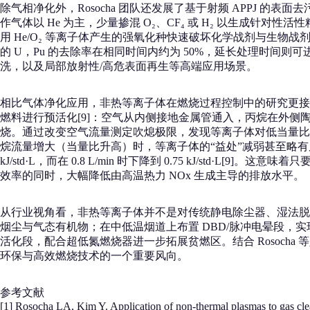
除气相净化外，Rosocha 团队还发展了基于射频 APPJ 的表面
作气体以 He 为主，少量掺混 O₂、CF₄ 或 H₂ 以生成针对
用 He/O₂ 等离子体产生的强氧化种快速破坏化学战剂与生物战剂。实
的 U，Pu 的去除率在相同时间内约为 50%，延长处理时间
洗，以及局部放射性/高危表面再生等高端应用场景。
相比气体净化应用，非热等离子体在燃烧过程控制中的研究更接近“前沿
燃料进行预活化[9]：空气从内侧接地金属管通入，丙烷在外侧
烧。通过改变空气流量测定吹熄极限，发现等离子体对低当量比（
烷流量增大（当量比升高）时，等离子体的“益处”减弱甚至略有反向。进
kJ/std·L，而在 0.8 L/min 时下降到 0.75 kJ/
效率的同时，大幅降低由高温热力 NOx 生成主导的排放水平。
从行业视角看，非热等离子体并不是对传统静电除尘器、湿法脱硫脱硝
烟尘与气态有机物；在中低温烟道上布置 DBD/脉冲电晕段，实现
活化段，配合超低氮燃烧器进一步拓展贫燃区。结合 Rosocha
环保与高效燃烧技术的一个重要风向。
参考文献
[1] Rosocha LA, Kim Y. Application of non-thermal plasmas to gas cle