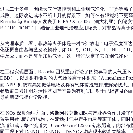
过去二十多年，围绕大气污染控制和工业烟气净化，非热等离子体（No
成熟、边际改进成本不断上升的背景下，如何在有限能耗下更高效
Rosocha 与 Kim 等人发表于 ICESP X（2006，澳大利亚）的论文“AP
REDUCTION”[1]，结合工业烟气治理应用场景，对非热
从物理本质上看，非热等离子体是一种“冷”放电：电子温度可达 1
化还原自由基与激发态物种，如 O(³P)、OH、N、H、NH、C
学反应，而不是简单加热气体。这一特征决定了它在烟气净化、V
在工程实现层面，Rosocha 团队重点讨论了四类典型的大气压 NTP 反应器：直流
DBD），以及射频驱动的大气压等离子体射流（Atmospheric Pre
而 APPJ 则依靠高频振荡电场及稀有气体掺混维持准辉光状态。以空气或
参数窗口被证明对活性基团产率最为有利[1]。对于已经普及的高
导的新型气相化学路径。
在 NOx 深度治理方面，洛斯阿拉莫斯团队与产业界合作开发了“电晕自由
置采用针–板几何结构，在流动排气中产生电晕等离子体，同时通过中空
流道组成，每个流道为 10 cm×60 cm×125 cm 铝板通道，
同工况下对 De‑NO、De‑NOx、De‑NOy 均表现出较高去