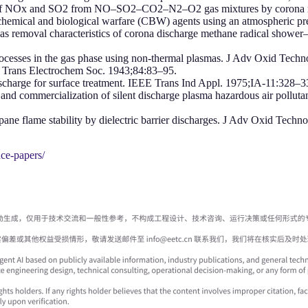
 of NOx and SO2 from NO–SO2–CO2–N2–O2 gas mixtures by corona rad
hemical and biological warfare (CBW) agents using an atmospheric pr
moval characteristics of corona discharge methane radical shower–catal
esses in the gas phase using non-thermal plasmas. J Adv Oxid Techn
ge. Trans Electrochem Soc. 1943;84:83–95.
ischarge for surface treatment. IEEE Trans Ind Appl. 1975;IA-11:328–3
and commercialization of silent discharge plasma hazardous air pollu
e flame stability by dielectric barrier discharges. J Adv Oxid Techn
nce-papers/