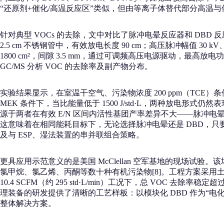
“还原剂+催化/高温反应区”类似，但由等离子体替代部分高
针对典型 VOCs 的去除，文中对比了脉冲电晕反应器和 DBD 
2.5 cm 不锈钢管中，有效放电长度 90 cm；高压脉冲幅值 30 k
1800 cm²，间隙 3.5 mm，通过可调频高压电源驱动，最高放
GC/MS 分析 VOC 的去除率及副产物分布。
实验结果显示，在室温干空气、污染物浓度 200 ppm（TCE）条件下，随
MEK 条件下，当比能量低于 1500 J/std·L，两种放电
源于两者在有效 E/N 区间内活性基团产率差异不大——脉冲电晕的峰
这意味着在相同能耗目标下，无论选择脉冲电晕还是 DBD，只
及与 ESP、湿法装置的串并联组合策略。
更具应用示范意义的是美国 McClellan 空军基地的现场试验。该场地
氯甲烷、氯乙烯、丙酮等数十种有机污染物[8]。工程方案采用土壤真
10.4 SCFM（约 295 std·L/min）工况下，总 VOC
理装备的研发提供了清晰的工艺样板：以模块化 DBD 作为“
整体解决方案。