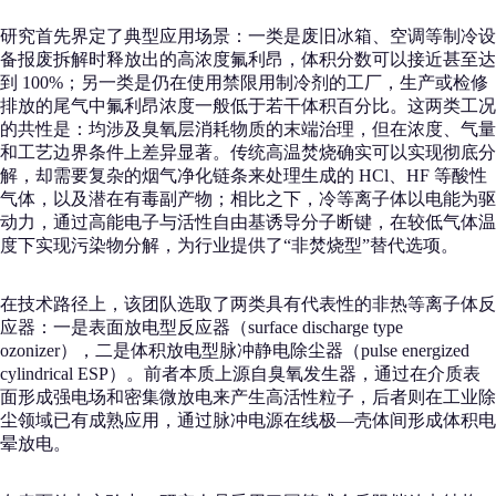
研究首先界定了典型应用场景：一类是废旧冰箱、空调等制冷设
备报废拆解时释放出的高浓度氟利昂，体积分数可以接近甚至达
到 100%；另一类是仍在使用禁限用制冷剂的工厂，生产或检修
排放的尾气中氟利昂浓度一般低于若干体积百分比。这两类工况
的共性是：均涉及臭氧层消耗物质的末端治理，但在浓度、气量
和工艺边界条件上差异显著。传统高温焚烧确实可以实现彻底分
解，却需要复杂的烟气净化链条来处理生成的 HCl、HF 等酸性
气体，以及潜在有毒副产物；相比之下，冷等离子体以电能为驱
动力，通过高能电子与活性自由基诱导分子断键，在较低气体温
度下实现污染物分解，为行业提供了“非焚烧型”替代选项。
在技术路径上，该团队选取了两类具有代表性的非热等离子体反
应器：一是表面放电型反应器（surface discharge type
ozonizer），二是体积放电型脉冲静电除尘器（pulse energized
cylindrical ESP）。前者本质上源自臭氧发生器，通过在介质表
面形成强电场和密集微放电来产生高活性粒子，后者则在工业除
尘领域已有成熟应用，通过脉冲电源在线极—壳体间形成体积电
晕放电。