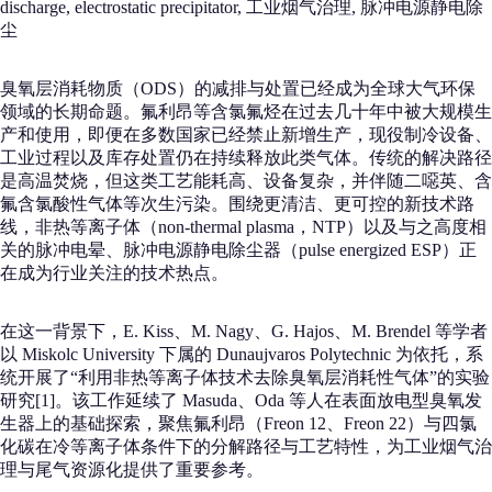
discharge, electrostatic precipitator, 工业烟气治理, 脉冲电源静电除
尘
臭氧层消耗物质（ODS）的减排与处置已经成为全球大气环保
领域的长期命题。氟利昂等含氯氟烃在过去几十年中被大规模生
产和使用，即便在多数国家已经禁止新增生产，现役制冷设备、
工业过程以及库存处置仍在持续释放此类气体。传统的解决路径
是高温焚烧，但这类工艺能耗高、设备复杂，并伴随二噁英、含
氟含氯酸性气体等次生污染。围绕更清洁、更可控的新技术路
线，非热等离子体（non-thermal plasma，NTP）以及与之高度相
关的脉冲电晕、脉冲电源静电除尘器（pulse energized ESP）正
在成为行业关注的技术热点。
在这一背景下，E. Kiss、M. Nagy、G. Hajos、M. Brendel 等学者
以 Miskolc University 下属的 Dunaujvaros Polytechnic 为依托，系
统开展了“利用非热等离子体技术去除臭氧层消耗性气体”的实验
研究[1]。该工作延续了 Masuda、Oda 等人在表面放电型臭氧发
生器上的基础探索，聚焦氟利昂（Freon 12、Freon 22）与四氯
化碳在冷等离子体条件下的分解路径与工艺特性，为工业烟气治
理与尾气资源化提供了重要参考。