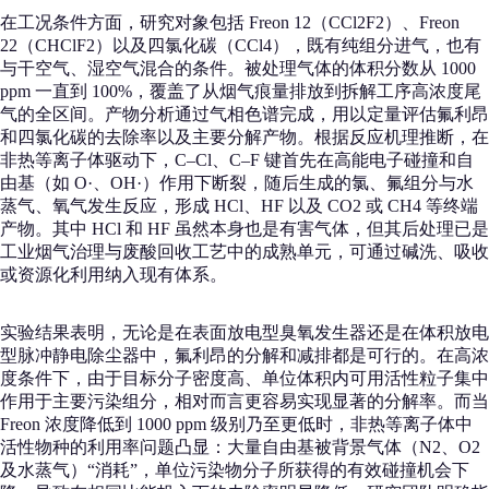
在工况条件方面，研究对象包括 Freon 12（CCl2F2）、Freon
22（CHClF2）以及四氯化碳（CCl4），既有纯组分进气，也有
与干空气、湿空气混合的条件。被处理气体的体积分数从 1000
ppm 一直到 100%，覆盖了从烟气痕量排放到拆解工序高浓度尾
气的全区间。产物分析通过气相色谱完成，用以定量评估氟利昂
和四氯化碳的去除率以及主要分解产物。根据反应机理推断，在
非热等离子体驱动下，C–Cl、C–F 键首先在高能电子碰撞和自
由基（如 O·、OH·）作用下断裂，随后生成的氯、氟组分与水
蒸气、氧气发生反应，形成 HCl、HF 以及 CO2 或 CH4 等终端
产物。其中 HCl 和 HF 虽然本身也是有害气体，但其后处理已是
工业烟气治理与废酸回收工艺中的成熟单元，可通过碱洗、吸收
或资源化利用纳入现有体系。
实验结果表明，无论是在表面放电型臭氧发生器还是在体积放电
型脉冲静电除尘器中，氟利昂的分解和减排都是可行的。在高浓
度条件下，由于目标分子密度高、单位体积内可用活性粒子集中
作用于主要污染组分，相对而言更容易实现显著的分解率。而当
Freon 浓度降低到 1000 ppm 级别乃至更低时，非热等离子体中
活性物种的利用率问题凸显：大量自由基被背景气体（N2、O2
及水蒸气）“消耗”，单位污染物分子所获得的有效碰撞机会下