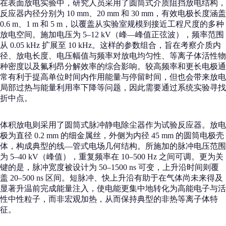
在表面放电实验中，研究人员采用了圆筒式介质阻挡放电结构，
反应器内径分别为 10 mm、20 mm 和 30 mm，有效电极长度涵盖
0.6 m、1 m 和 5 m，以覆盖从实验室规模到接近工程尺度的多种
放电空间。施加电压为 5–12 kV（峰—峰值正弦波），频率范围
从 0.05 kHz 扩展至 10 kHz。这样的参数组合，旨在考察介质内
径、放电长度、电压幅值与频率对放电均匀性、等离子体活性物
种密度以及氟利昂分解效率的综合影响。较高频率和更长电极通
常有利于提高单位时间内作用能量与停留时间，但也会带来放电
局部过热与能量利用率下降等问题，因此需要通过系统实验寻找
折中点。
体积放电则采用了圆筒式脉冲静电除尘器作为试验反应器。放电
极为直径 0.2 mm 的细金属丝，外侧为内径 45 mm 的圆筒电极壳
体，构成典型的线—管式电场几何结构。所施加的脉冲电压范围
为 5–40 kV（峰值），重复频率在 10–500 Hz 之间可调。更为关
键的是，脉冲宽度被设计为 50–1500 ns 可变，上升沿时间则覆
盖 20–500 ns 区间。短脉冲、快上升沿有助于在气体尚未来得及
显著升温前完成能量注入，使电能更集中地转化为高能电子与活
性中性粒子，而非宏观加热，从而保持典型的非热等离子体特
征。