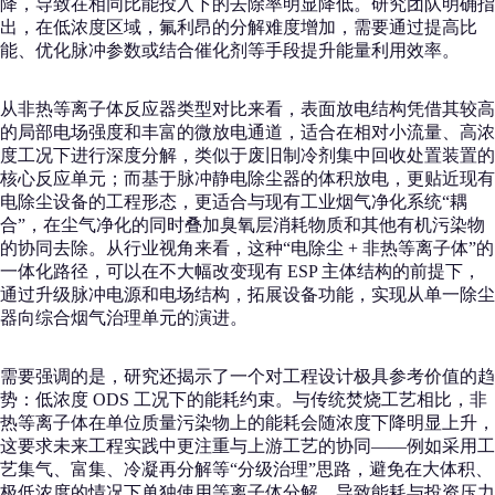
降，导致在相同比能投入下的去除率明显降低。研究团队明确指
出，在低浓度区域，氟利昂的分解难度增加，需要通过提高比
能、优化脉冲参数或结合催化剂等手段提升能量利用效率。
从非热等离子体反应器类型对比来看，表面放电结构凭借其较高
的局部电场强度和丰富的微放电通道，适合在相对小流量、高浓
度工况下进行深度分解，类似于废旧制冷剂集中回收处置装置的
核心反应单元；而基于脉冲静电除尘器的体积放电，更贴近现有
电除尘设备的工程形态，更适合与现有工业烟气净化系统“耦
合”，在尘气净化的同时叠加臭氧层消耗物质和其他有机污染物
的协同去除。从行业视角来看，这种“电除尘 + 非热等离子体”的
一体化路径，可以在不大幅改变现有 ESP 主体结构的前提下，
通过升级脉冲电源和电场结构，拓展设备功能，实现从单一除尘
器向综合烟气治理单元的演进。
需要强调的是，研究还揭示了一个对工程设计极具参考价值的趋
势：低浓度 ODS 工况下的能耗约束。与传统焚烧工艺相比，非
热等离子体在单位质量污染物上的能耗会随浓度下降明显上升，
这要求未来工程实践中更注重与上游工艺的协同——例如采用工
艺集气、富集、冷凝再分解等“分级治理”思路，避免在大体积、
极低浓度的情况下单独使用等离子体分解，导致能耗与投资压力