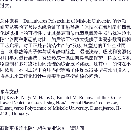
过大。
总体来看，Dunaujvaros Polytechnic of Miskolc University 的这项
研究从实验室尺度系统验证了非热等离子体技术在氟利昂和四氯
化碳减排上的可行性，尤其是表面放电型臭氧发生器与脉冲静电
除尘器两种形态的对比，为后续工业放大提供了重要参数窗口和
工艺启示。对于正处在清洁生产与“双碳”转型期的工业企业而
言，将非热等离子体与现有静电除尘、湿法洗涤、吸收和资源化
利用单元进行集成，有望形成一条面向臭氧层保护、挥发性有机
物控制和多污染物协同治理的综合技术路线。这其中，如何在不
同浓度、不同工况下合理匹配等离子体反应器类型与比能投入，
将是未来工程化设计中需要重点平衡的核心问题。
参考文献
[1] Kiss E, Nagy M, Hajos G, Brendel M. Removal of the Ozone
Layer Depleting Gases Using Non-Thermal Plasma Technology.
Dunaujvaros Polytechnic of Miskolc University, Dunaujvaros, H-
2401, Hungary.
获取更多静电除尘相关专业论文，请访问