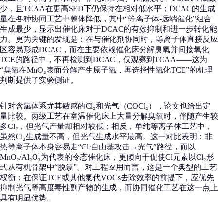
少，且TCAA在更高SED下仍保持在相对低水平；DCAC的生成
量在各种协同工艺中整体降低，其中“等离子体-远端催化”组合
生成最少，显示出催化床对于DCAC的有效抑制和进一步转化能
力。更为关键的发现是：在与催化剂协同时，等离子体直接反应
区容易形成DCAC，而在主要依赖催化床分解臭氧并间接氧化
TCE的路径中，不再检测到DCAC，仅观察到TCAA——这为
“臭氧在MnO₂表面分解产生原子氧，再选择性氧化TCE”的机理
判断提供了实验侧证。
针对含氯体系尤其敏感的Cl₂和光气（COCl₂），论文也给出定
量比较。两级工艺在室温催化床上大量分解臭氧时，伴随产生较
多Cl₂，但光气产量却相对较低；相反，单纯等离子体工艺中，
虽然Cl₂生成量不高，但光气生成水平最高。这一对比表明：非
热等离子体本身容易走“Cl·自由基攻击→光气”路径，而以
MnO₂/Al₂O₃为代表的冷态催化床，更倾向于促使Cl元素以Cl₂形
式从有机骨架中“脱氯”。对工程应用而言，这是一个典型的工艺
权衡：在保证TCE或其他氯代VOCs去除效率的前提下，应优先
抑制光气等高度毒性副产物的生成，而协同催化工艺在这一点上
具有明显优势。