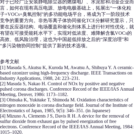
对于已经广泛安装静电除尘器的燃煤电厂、水泥窑和冶金企业而
言，如何在现有高压电源、放电电极基础上，拓展出“一体化粒
子+VOCs+臭氧控制”的多功能电场平台，将成为下一阶段技术
竞争的重要方向。非热等离子体协同催化TCE分解研究显示，只
要在反应器结构、电场覆盖和催化剂体系上进行针对性优化，就
有望在可接受能耗水平下，实现对低浓度、难降解含氯VOCs的
高效、低风险治理，这也为中国超低排放之后的“深度治理”和
“多污染物协同控制”提供了新的技术选项。
参考文献
[1] Masuda S, Akutsu K, Kuroda M, Awatsu A, Shibuya Y. A ceramic-
based ozonizer using high-frequency discharge. IEEE Transactions on
Industry Applications, 1988, 24: 223–231.
[2] Masuda S, Nakao H. Control of NOx by positive and negative
pulsed corona discharges. Conference Record of the IEEE/IAS Annual
Meeting, Denver, 1986: 1173–1182.
[3] Ohtsuka K, Yukitake T, Shimoda M. Oxidation characteristics of
nitrogen monoxide in corona discharge field. Journal of the Institute of
Electrostatics of Japan, 1985, 9(5): 346–351. (in Japanese)
[4] Mizuno A, Clements J S, Davis R H. A device for the removal of
sulfur dioxide from exhaust gas by pulsed energization of free
electrons. Conference Record of the IEEE/IAS Annual Meeting, 1984:
1015–1020.