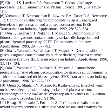
[5] Chang J S, Lawless P A, Yamamoto T. Corona discharge
processes. IEEE Transactions on Plasma Science, 1991, 19: 1152–
1166.
[6] Yamamoto T, Kramanathan R, Lawless P A, Ensor D S, Newsome
J R. Control of volatile organic compounds by an AC energized
ferroelectric pellet reactor and a pulsed corona reactor. IEEE
Transactions on Industry Applications, 1992, 28: 528–534.
[7] Oda T, Takahashi T, Nakano H, Masuda S. Decomposition of
fluorocarbon gaseous contaminants by surface discharge-induced
plasma chemical processing. IEEE Transactions on Industry
Applications, 1993, 29: 787–792.
[8] Oda T, Yamashita R, Takahashi T, Masuda S. Decomposition of
gaseous organic contaminants by surface discharge plasma chemical
processing (SPCP). IEEE Transactions on Industry Applications, 1996,
32: 118–124.
[9] Oda T, Yamashita R, Takahashi T, Masuda S. Atmospheric
pressure discharge plasma decomposition for gaseous air contaminants
– trichloroethane and trichloroethylene. IEEE Transactions on Industry
Applications, 1996, 32: 227–232.
[10] Ogata A, Shintani N, Mizuno K, Kushiyama K. Effect of water
on benzene decomposition using packed-bed plasma reactor.
Proceedings of the Asia-Pacific Workshop on Advances in Oxidation
Technology, Tsukuba, 1998: 91–96.
[11] Einaga H, Ibusuki T, Futamura S. Performance evaluation of
hybrid systems comprising silent discharge plasma and catalysts for