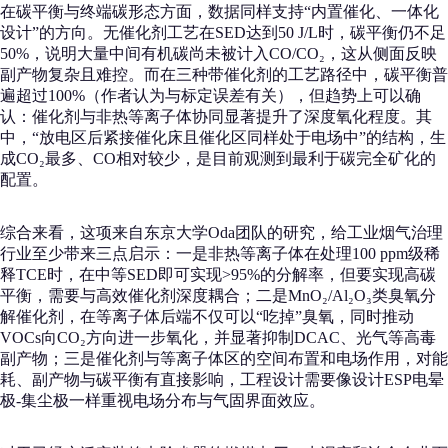
在碳平衡与终端碳形态方面，数据同样支持“内置催化、一体化
设计”的方向。无催化剂工艺在SED达到50 J/L时，碳平衡仍不足
50%，说明大量中间有机碳尚未被计入CO/CO₂，这从侧面反映
副产物复杂且难控。而在三种带催化剂的工艺路径中，碳平衡普
遍超过100%（作者认为与标定误差有关），但趋势上可以确
认：催化剂与非热等离子体协同显著提升了深度氧化程度。其
中，“放电区后紧接催化床且催化区同样处于电场中”的结构，生
成CO₂最多、CO相对较少，是目前观测到最利于碳完全矿化的
配置。
综合来看，这项来自东京大学Oda团队的研究，给工业烟气治理
行业至少带来三点启示：一是非热等离子体在处理100 ppm级稀
释TCE时，在中等SED即可实现>95%的分解率，但要实现高碳
平衡，需要与高效催化剂深度耦合；二是MnO₂/Al₂O₃类臭氧分
解催化剂，在等离子体后端不仅可以“吃掉”臭氧，同时推动
VOCs向CO₂方向进一步氧化，并显著抑制DCAC、光气等高毒
副产物；三是催化剂与等离子体区的空间布置和电场作用，对能
耗、副产物与碳平衡有直接影响，工程设计需要像设计ESP电晕
极-集尘极一样重视电场分布与气固界面效应。