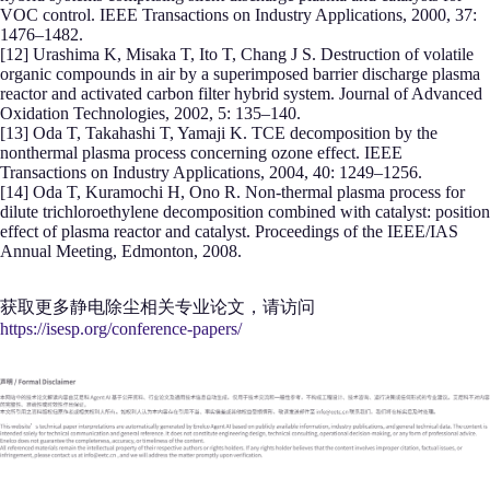
VOC control. IEEE Transactions on Industry Applications, 2000, 37:
1476–1482.
[12] Urashima K, Misaka T, Ito T, Chang J S. Destruction of volatile
organic compounds in air by a superimposed barrier discharge plasma
reactor and activated carbon filter hybrid system. Journal of Advanced
Oxidation Technologies, 2002, 5: 135–140.
[13] Oda T, Takahashi T, Yamaji K. TCE decomposition by the
nonthermal plasma process concerning ozone effect. IEEE
Transactions on Industry Applications, 2004, 40: 1249–1256.
[14] Oda T, Kuramochi H, Ono R. Non-thermal plasma process for
dilute trichloroethylene decomposition combined with catalyst: position
effect of plasma reactor and catalyst. Proceedings of the IEEE/IAS
Annual Meeting, Edmonton, 2008.
获取更多静电除尘相关专业论文，请访问
https://isesp.org/conference-papers/