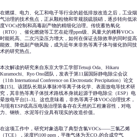
在燃煤、电力、化工和电子等行业的超低排放改造之后，工业烟
气治理的技术焦点，正从颗粒物和常规脱硫脱硝，逐步转向低浓
度VOCs控制和高毒副产物的精细化治理。传统蓄热氧化
（RTO）、催化燃烧等工艺在处理ppm级、风量大的稀释VOCs
时能耗高、二次污染压力增大，如何在保证去除效率的同时提高
能效、降低副产物风险，成为近年来非热等离子体与催化协同技
术的研究热点。
本次解读的研究来自东京大学工学部Tetsuji Oda、Hikaru
Kuramochi、Ryo Ono团队，发表于第11届国际静电除尘会议
（11th International Conference on Electrostatic Precipitation）论文
集[15]。该团队长期从事脉冲等离子体化学、表面放电等技术研
究，其非热等离子体技术路线本身就起源于静电除尘（ESP）电
晕放电平台[1–3]。这也意味着，非热等离子体VOCs治理技术，
与现有ESP或高压电场治理装备存在天然的工程兼容性，对电
力、钢铁、水泥等行业具有现实的改造价值。
在这项工作中，研究对象选取了典型含氯VOCs——三氯乙烯
（TCE），浓度约100 ppm，平衡气体为无CO₂的合成空气