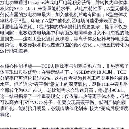
放电功率通过Lissajous法或电压电流积分获得，并转换为单位体
积比能SED（J/L）来衡量能耗水平。从电气特性看，A型无催化
剂反应器的放电功率最大，加入催化剂后略有降低；B型整体功
率略小于A型，印证了A型中催化剂区电场可能带来表面放电、
泄漏电流等损耗。C型结构的功率损耗情况更复杂，提示不仅放
电间隙，电极边缘电场集中和表面放电同样会引入不可忽视的能
量损失——这对工业化设计意味着，等离子体反应器与静电除尘
器类似，电极形状和接地覆盖范围的微小变化，可能直接转化为
运行能耗差异。
在核心性能指标——TCE去除效率与能耗关系方面，非热等离子
体表现出典型优势：在特定结构下，当SED约为18 J/L时，TCE
分解率已可轻松超过95%，这被作者视为具有工程实用性的能耗
水平。但若追求“碳平衡”意义上的深度氧化，即将TCE中碳几乎
全部转化为CO与CO₂，总比能需求会迅速升高，需超过90 J/L。
这一结果揭示了一个重要现实：仅依靠非热等离子体本身，虽然
可以高效“打碎”VOCs分子，但要实现高碳平衡、低副产物的彻
底矿化，能耗抬升明显，必须借助催化剂来“接力”完成后段深度
氧化。