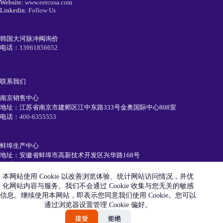
Website:
www.eetcusa.com
Linkedin:
Follow Us
韩国大河脉冲阀询价
电话：
13961856652
联系我们
南京销售中心
地址：江苏省南京市建邺区江中东路333号金奥国际中心808室
电话：
400-6355553
蚌埠生产中心
地址：安徽省蚌埠市高新技术开发区兴华路168号
电话：
0552-7111991
本网站使用 Cookie 以改善浏览体验、统计网站访问情况，并优
化网站内容与服务。我们不会通过 Cookie 收集与您无关的敏感
简历投递
信息。继续使用本网站，即表示您同意我们使用 Cookie。您可以
电话：
19105520550
通过浏览器设置管理 Cookie 偏好。
Email：
recruiting@eetc.cn
接受
拒绝
艾尼科环保技术（安徽）有限公司版权所有 © 2026 |
皖