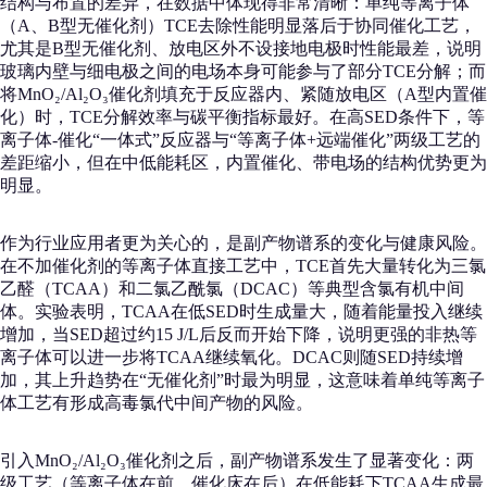
结构与布置的差异，在数据中体现得非常清晰：单纯等离子体
（A、B型无催化剂）TCE去除性能明显落后于协同催化工艺，
尤其是B型无催化剂、放电区外不设接地电极时性能最差，说明
玻璃内壁与细电极之间的电场本身可能参与了部分TCE分解；而
将MnO₂/Al₂O₃催化剂填充于反应器内、紧随放电区（A型内置催
化）时，TCE分解效率与碳平衡指标最好。在高SED条件下，等
离子体-催化“一体式”反应器与“等离子体+远端催化”两级工艺的
差距缩小，但在中低能耗区，内置催化、带电场的结构优势更为
明显。
作为行业应用者更为关心的，是副产物谱系的变化与健康风险。
在不加催化剂的等离子体直接工艺中，TCE首先大量转化为三氯
乙醛（TCAA）和二氯乙酰氯（DCAC）等典型含氯有机中间
体。实验表明，TCAA在低SED时生成量大，随着能量投入继续
增加，当SED超过约15 J/L后反而开始下降，说明更强的非热等
离子体可以进一步将TCAA继续氧化。DCAC则随SED持续增
加，其上升趋势在“无催化剂”时最为明显，这意味着单纯等离子
体工艺有形成高毒氯代中间产物的风险。
引入MnO₂/Al₂O₃催化剂之后，副产物谱系发生了显著变化：两
级工艺（等离子体在前、催化床在后）在低能耗下TCAA生成最