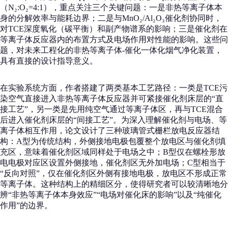
（N₂:O₂=4:1），重点关注三个关键问题：一是非热等离子体本
身的分解效率与能耗边界；二是与MnO₂/Al₂O₃催化剂协同时，
对TCE深度氧化（碳平衡）和副产物谱系的影响；三是催化剂在
等离子体反应器内的布置方式及电场作用对性能的影响。这些问
题，对未来工程化的非热等离子体-催化一体化烟气净化装置，
具有直接的设计指导意义。
在实验系统方面，作者搭建了两类基本工艺路径：一类是TCE污
染空气直接进入非热等离子体反应器并可紧接催化剂床层的“直
接工艺”，另一类是先用纯空气通过等离子体区，再与TCE混合
后进入催化剂床层的“间接工艺”。为深入理解催化剂与电场、等
离子体相互作用，论文设计了三种玻璃管式栅栏放电反应器结
构：A型为传统结构，外侧接地电极包覆整个放电区与催化剂填
充区，意味着催化剂区域同样处于电场之中；B型仅在螺栓形放
电电极对应区设置外侧接地，催化剂区无外加电场；C型相当于
“反向对照”，仅在催化剂区外侧有接地电极，放电区不形成正常
等离子体。这种结构上的精细区分，使得研究者可以较清晰地分
辨“非热等离子体本身效应”“电场对催化床的影响”以及“纯催化
作用”的边界。