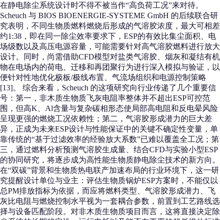
在静电除尘系统设计时不得不被当作“高负荷工况”来对待。
Scheuch 与 BIOS BIOENERGIE-SYSTEME GmbH 的后续联合研
究表明，不同生物质燃料燃烧后形成的气溶胶浓度，最大可相差
约1:38，即在同一除尘效率要求下，ESP的有效比集尘面积、电
场级数以及高压电源容量，可能需要针对高气溶胶燃料进行放大
设计。同时，尚需借助CFD模型对盐类气溶胶、烟灰和凝结有机
物在电场内的荷电、迁移和再团聚行为进行深入模拟与验证，以
便针对性地优化极板/极线布置、气流场组织和电源控制策略
[13]。 综合来看，Scheuch 的这项研究向行业传递了几个重要信
号：第一，非木质生物质飞灰电阻率整体并不超出ESP可控范
围，但高K、Al含量与复杂碳相形态使局部高电阻和反电晕风险
呈现更强的燃烧工况依赖性；第二，气溶胶形成潜力的巨大差
异，正成为未来ESP设计与性能保证中的关键不确定性变量，单
靠传统的“基于过滤效率的经验放大系数”已难以覆盖全工况；第
三，通过燃料分析预测气溶胶生成量、结合CFD与实验小型ESP
的协同研究，将逐步成为高性能生物质静电除尘技术的新方向。
在“双碳”背景和生物质热电联产加速布局的行业环境下，这一研
究提醒设计单位与业主：评估生物质锅炉ESP方案时，不能仅以
总PM排放指标为依据，而应将燃料类型、气溶胶形成潜力、飞
灰比电阻与燃烧控制水平视为一套耦合参数，前置到工艺路线选
择与设备匹配阶段。对非木质生物质项目而言，这将直接决定除