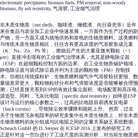
electrostatic precipitator, biomass fuels, PM removal, non-woody
biomass, fly ash resistivity, 气溶胶, 工业烟气治理
非木质生物质（nut shells、咖啡渣、橄榄渣、向日葵壳等）近年
来在食品与农业加工企业中快速发展，一方面作为生产过程的副
产物，另一方面又成为就地供热和发电的生物质燃料。这类燃料
与传统木质生物质相比，往往含有更高浓度的气溶胶形成元素
（K、Na、Zn、Pb 等），燃烧后产生的大量亚微米颗粒（<1
μm）直接冲击现有的工业烟气治理体系，尤其是静电除尘器
（ESP）在超细颗粒控制方面的边界。 在工业生物质锅炉领域，
静电除尘器与袋式除尘器并列为主流的颗粒物（PM）控制技
术。但相比传统煤粉炉，生物质燃料烟气中气溶胶粒径更细、数
量级差异更大，颗粒物粒径分布和气溶胶浓度是否能够被合理预
测，已经直接关系到ESP的有效比集尘面积、电场配置和高压电
源选型。同时，飞灰比电阻（specific dust resistivity）始终是ESP
设计与运行的核心参数之一，过高的比电阻容易诱发反电晕
（back corona），导致除尘效率骤降和能耗上升。 然而，过去
关于生物质飞灰电阻率的研究多集中在木质生物质上，对非木质
生物质燃料的灰分组成与比电阻之间的定量关系缺乏系统数据。
Scheuch GmbH 的 D. Steiner 在 ICESP 2016 上发布的研究工作，
正是针对这一空白进行了工业尺度的实测分析，对当前生物质燃