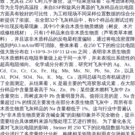
致，尤其在 250 ℃时几乎重合。这一结果意味着：在考虑体积电
导为主导的高温段，来自ESP和旋风分离器的飞灰样品在比电阻
方面具有较好的可比性，为工程现场不同采样位置数据的综合分
析提供了依据。 在全部32个飞灰样品中，有6个样品在测试过程
中出现反电晕现象，其中5个来自木质生物质燃烧（树皮、木片
或修枝残材），只有1个样品来自非木质生物质（芦苇类草本燃
料），并且该非木质样品的反电晕程度偏轻，通过将电流密度降
低到约0.3 mA/m²即可消除。整体来看，在250 ℃下的粉尘比电阻
值大致分布在 1×10^9–3×10^11 Ω·cm 之间，表明非木质生物质
与木质燃料在电阻率量级上处于同一水平，并未表现出系统性的
超高电阻倾向。 化学成分分析方面，研究对飞灰中的 Ag、As、
Cd、Co、Cr、Cu、Fe、Hg、Mn、Mo、Ni、Pb、Sn、Zn，以及
Al、PO4、SO4、Na、K、Mg、Ca，连同总碳与总有机碳进行
了全面测定。从结果看，K 是最主要的气溶胶形成元素，在大部
分样品中含量显著高于 Na、Zn、Pb；某些废木燃料飞灰中 Zn
含量突出，而树皮灰中 Pb 含量明显升高。值得注意的是，Na 含
量超过1% 的情况主要发生在部分木质生物质飞灰中，而所有非
木质生物质飞灰样品的 Na 含量都低于 1%。这与行业中普遍认
为“非木质生物质更富含碱金属”的刻板印象并不完全吻合，提示
需要结合具体燃料来源与预处理工艺进行辨别。 为了量化各元
素对飞灰比电阻的影响，Steiner 对 250 ℃下的比电阻数据与灰分
成分进行了多变量统计分析，构建相关矩阵并利用皮尔逊相关系