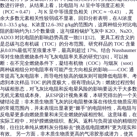
数进行评价。从结果上看，比电阻与 Al 呈中等强度正相关
（PCC ≈ 0.47），与 K 呈中等强度负相关（PCC ≈ −0.43），其
余大多数元素相关性较弱或不显著。回归分析表明，在Al浓度
0.1–33.5 g/kg、K浓度12.6–392 g/kg的范围内，这两种组分对比电
阻的影响约为1.5个数量级，这与煤粉锅炉飞灰中 K2O、Na2O、
Al2O3 对比电阻的影响趋势高度一致[11][12]。 更具工程含义的
是总碳与总有机碳（TOC）的分布范围。研究样品的 TOC 含量
从0.03%最低可至痕量水平，最高则超过 17%。结合 Nussbaumer
等对生物质燃烧条件与飞灰电阻率关系的研究[5][6]，可以推
断：在不完全燃烧条件下，凝结有机物（COC）与烟灰（soot）
两种碳相组分对电阻率有可能产生方向相反的影响——COC 通
常提高飞灰电阻率，而导电性较高的烟灰则可能降低电阻率。考
虑到本次样品 TOC 的跨度极大，很有理由认为：燃烧过程控制
与碳相形态，对飞灰比电阻和反电晕风险的影响要远大于大多数
无机元素组成本身。 从ESP设计视角来看，本研究得出的一个关
键结论是：非木质生物质飞灰的比电阻整体落在传统生物质应用
的常规范围内，并未表现出显著更“棘手”的电阻特性，高电阻与
反电晕更多由燃烧质量和未完全燃烧的碳相控制。这意味着，在
实际工程中，对炉膛燃烧组织、配风、返料与负荷波动的精细控
制，往往比单纯从燃料灰分指标去“挑选低电阻燃料”更为现实和
有效。 另一方面，非木质生物质更高的气溶胶形成潜力，使其