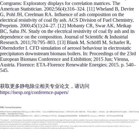
Corrgrams: Exploratory displays for correlation matrices. The
American Statistician. 2002;56(4):316–324. [11] Wheland B, Devire
G, Pohl JH, Creelman RA. Influence of ash composition on the
electrical resistivity of coal fly ash. ACS Division of Fuel Chemistry,
Preprints. 2000;45(1):24–27. [12] Mohanty CR, Swar AK, Meikap
BC, Sahu JN. Study on the electrical resistivity of coal fly ash and its
dependence on the composition. Journal of Scientific & Industrial
Research. 2011;70:795–803. [13] Blank M, Schöffl M, Scharler R,
Oberndorfer I. CFD simulation of aerosol behaviour in electrostatic
precipitators downstream biomass boilers. In: Proceedings of the 23rd
European Biomass Conference and Exhibition; 2015 Jun; Vienna,
Austria. Florence: ETA-Florence Renewable Energies; 2015. p. 540–
545.
获取更多静电除尘相关专业论文，请访问
https://isesp.org/conference-papers/