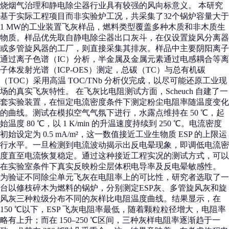
烧烟气治理和静电除尘器行业具有较强的风向标意义。 本研究
基于实际工程项目而非实验炉工况，共采集了32个锅炉容量大于
1 MW的工业装置飞灰样品，燃料类型覆盖多种木质和非木质生
物质。样品优先取自静电除尘器出口灰斗，在仅设置旋风分离器
或多管旋风器的工厂，则直接采集其排灰。样品中主要阴阳离子
通过离子色谱（IC）分析，半金属及金属元素通过电感耦合等离
子体发射光谱（ICP-OES）测定，总碳（TC）与总有机碳
（TOC）采用高温 TOC/TNb 分析仪完成，以尽可能还原工业现
场的真实飞灰特性。 在飞灰比电阻测试方面，Scheuch 自建了一
套实验装置，在恒定电流密度条件下测定粉尘电阻率随温度变化
的曲线。测试在模拟空气气氛下进行，水露点维持在 50 ℃，起
始温度 80 ℃，以 1 K/min 的升温速度持续到 250 ℃。电流密度
初始设定为 0.5 mA/m²，这一数值接近工业生物质 ESP 的上限运
行水平。一旦检测到电流波动揭示出反电晕现象，即调低电流密
度直至电流恢复稳定。通过这种接近工程实况的测试方式，可以
在实验室条件下真实反映粉尘层体积电导率及反电晕敏感性。
为验证不同除尘单元飞灰在电阻率上的可比性，研究者选取了一
台以修枝碎木为燃料的锅炉，分别测定ESP灰、多管旋风灰和旋
风灰三种粒级分布不同的灰样比电阻温度曲线。结果显示，在
150 ℃以下，ESP 飞灰电阻率最低，随着颗粒粒径增大，电阻率
略有上升；而在 150–250 ℃区间，三种灰样电阻率逐渐趋于一