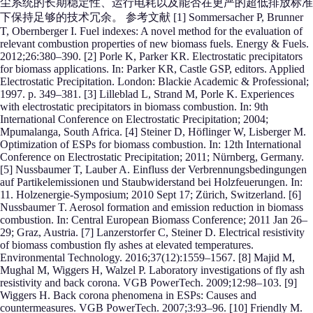
尘系统的长期稳定性、运行电耗以及能否在更严的超低排放标准
下保持足够的技术冗余。 参考文献 [1] Sommersacher P, Brunner
T, Obernberger I. Fuel indexes: A novel method for the evaluation of
relevant combustion properties of new biomass fuels. Energy & Fuels.
2012;26:380–390. [2] Porle K, Parker KR. Electrostatic precipitators
for biomass applications. In: Parker KR, Castle GSP, editors. Applied
Electrostatic Precipitation. London: Blackie Academic & Professional;
1997. p. 349–381. [3] Lilleblad L, Strand M, Porle K. Experiences
with electrostatic precipitators in biomass combustion. In: 9th
International Conference on Electrostatic Precipitation; 2004;
Mpumalanga, South Africa. [4] Steiner D, Höflinger W, Lisberger M.
Optimization of ESPs for biomass combustion. In: 12th International
Conference on Electrostatic Precipitation; 2011; Nürnberg, Germany.
[5] Nussbaumer T, Lauber A. Einfluss der Verbrennungsbedingungen
auf Partikelemissionen und Staubwiderstand bei Holzfeuerungen. In:
11. Holzenergie-Symposium; 2010 Sept 17; Zürich, Switzerland. [6]
Nussbaumer T. Aerosol formation and emission reduction in biomass
combustion. In: Central European Biomass Conference; 2011 Jan 26–
29; Graz, Austria. [7] Lanzerstorfer C, Steiner D. Electrical resistivity
of biomass combustion fly ashes at elevated temperatures.
Environmental Technology. 2016;37(12):1559–1567. [8] Majid M,
Mughal M, Wiggers H, Walzel P. Laboratory investigations of fly ash
resistivity and back corona. VGB PowerTech. 2009;12:98–103. [9]
Wiggers H. Back corona phenomena in ESPs: Causes and
countermeasures. VGB PowerTech. 2007;3:93–96. [10] Friendly M.