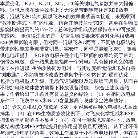
本质变化，K₂O、Na₂O、SO₃、Cl 等关键电气参数并未大幅偏
移。这也反映在除尘效率上：无论是带刺钢带还是RDE放电
极，混燃飞灰C与纯硬煤飞灰B的效率曲线基本接近，未观察到
“效率断崖式下降”的现象。结合其他波兰研究[6]，甚至在生物质
掺烧比例提高到约15%时，总体化学组成仍然保持在ESP可接受
范围内。 更值得注意的是，尽管生物质掺烧本身对化学组成与
ESP效率影响有限，但对同一混燃飞灰C而言，不同放电极结构
带来的性能差异却非常明显。实验中，同样是混燃飞灰C，随着
供电电压提升，RDE放电极在整个电压区间的效率均高于带刺
钢带放电极。这一结果直接指向一个对电厂具有操作意义的结
论：在推进煤–生物质协同发电时，与其过度担忧混燃飞灰自身
“难收集”，不如将技术改造资源集中于ESP内部的“硬件优化”，
包括放电极型式升级、电场气速调整以及适度烟气调质，从而在
不增加电场箱体数的前提下释放设备潜能。 综合上述实验结
果，作者给出了几条具有普适意义的结论：（1）在相同放电极
条件下，飞灰中SO₃和Na₂O含量越高，总体除尘效率越好；
（2）含K₂O和Al₂O₃较低的飞灰，更容易被两种放电极型式高效
捕集；（3）在10%生物质掺烧比例下，对飞灰化学组成和ESP
捕集效率的影响并不显著；（4）在同一混燃飞灰条件下，放电
极结构优化对ESP性能提升的作用是明确且可观的。 从工业环保
与烟气治理的视角看，这项工作虽基于小型单电场模型，但在方