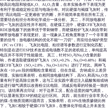
较高比电阻和较低K₂O、Al₂O₃含量，在本实验条件下表现为更
有利于形成稳定粉尘层与电场分布。对比硬煤与褐煤飞灰时，传
统“高比电阻一定更难收”的判断，并不能简单套用在所有工况，
需要结合粒径分布和化学成分一体分析。 其二，不同放电极对
同一飞灰的适应性并不相同。在硬煤工况中，硬煤CFB飞灰B在
RDE放电极下的效率优于带刺钢带，而硬煤粉炉飞灰A则在带刺
钢带放电极下表现更好。这一现象从工程角度释放了一个非常重
要的信号：放电极结构的优化不能“一刀切”，而应结合锅炉类型
（PC vs CFB）、飞灰比电阻、粒径谱等参数进行定制化匹配，
特别是在进行ESP技术改造或电场数不足的老机组上，单纯提高
电压并不等同于性能最优。 其三，针对SO₃与Na₂O含量的影
响，作者选取硬煤粉炉飞灰A（SO₃≈0.2%，Na₂O≈0.48%）和褐
煤CFB飞灰D（SO₃≈2.8%，Na₂O≈3.61%）进行了对比。两种飞
灰在 <10 μm 段的细颗粒含量相近，但在含硫、含钠成分上差异
明显。实验结果表明，在相同放电极结构下，高SO₃和高Na₂O含
量有利于提高除尘效率，这与工业实践中通过注入硫酸氢铵或钠
盐进行烟气调质以改善粉尘比电阻、消减反电晕的经验是一致的
[5]。该结果再次印证：对于边界工况，配合适度的烟气调质，
可以显著拓宽ESP的稳定运行区间。 其四，就当前行业非常关心
的煤–生物质混燃问题而言，实验表明，在10%生物质掺烧比例
下，飞灰C相较于硬煤CFB飞灰B，在整体化学组成上并未发生