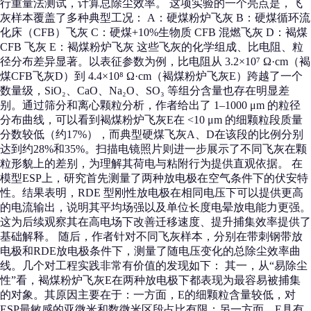
行重量法测试，计算总除尘效率。 这项实验的一个亮点是，飞
灰样本覆盖了多种典型工况： A：硬煤粉炉飞灰 B：硬煤循环流
化床（CFB）飞灰 C：硬煤+10%生物质 CFB 混燃飞灰 D：褐煤
CFB 飞灰 E：褐煤粉炉飞灰 这些飞灰的化学组成、比电阻、粒
径分布差异显著。以表征参数为例，比电阻从 3.2×10⁷ Ω·cm（褐
煤CFB飞灰D）到 4.4×10⁸ Ω·cm（褐煤粉炉飞灰E）跨越了一个
数量级，SiO₂、CaO、Na₂O、SO₃ 等组分含量也存在明显差
别。通过筛分和离心颗粒分析，作者给出了 1–1000 μm 的粒径
分布曲线，可以看到褐煤粉炉飞灰E在 <10 μm 的细颗粒段质量
分数较低（约17%），而典型硬煤飞灰A、D在该段的比例分别
达到约28%和35%。扫描电镜照片则进一步展示了不同飞灰在颗
粒形貌上的差别，为理解其荷电与粘附行为提供直观依据。 在
模型ESP上，研究首先测量了两种放电极在空气条件下的伏安特
性。结果表明，RDE 型刚性放电极在相同电压下可以提供更高
的电流输出，说明其平均场强以及单位长度电晕放电能力更强。
这为后续观察其在高电场下改善迁移速度、提升捕集效率提供了
基础解释。 随后，作者针对不同飞灰样本，分别在带刺钢带放
电极和RDE放电极条件下，测量了随电压变化的总除尘效率曲
线。几个对工程实践非常有价值的发现如下： 其一，从“易除尘
性”看，褐煤粉炉飞灰E在两种放电极下都表现为最容易被捕集
的对象。其原因主要在于：一方面，E的细颗粒含量较低，对
ESP最敏感的亚微米和数微米区段占比有限；另一方面，E具有