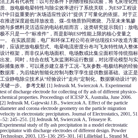
法上具有代表性：以可控条件下的物理模拟试验，将飞灰理化性
质、放电极电晕特性与除尘效率进行了系统关联，为ESP工程设
计中日益重要的“灰场适应性设计”提供了可量化的依据。对于正
在推进深度超低排放改造、煤–生物质协同燃烧、乃至未来氢掺
烧与多燃料灵活适应的电站机组而言，这类研究提示我们：放电
极不只是一个“标准件”，而是影响ESP性能上限的核心变量之
一。 在实践层面，电厂和环保工程公司在评估现役ESP改造方案
时，应该把放电极型式、电晕电流密度分布与飞灰特性纳入整体
设计框架，而非仅从电场面积、电场数或比集尘面积等传统指标
出发。同时，结合在线飞灰监测和运行数据，对比理论模型与实
际捕集效率，可以逐步建立基于工况–飞灰参数–电极结构的经验
数据库，为后续的智能化控制与数字孪生提供数据基础。这正是
工业静电除尘技术从“经验设计”走向“定制化、数据驱动设计”的
关键一步。 参考文献 [1] Jedrusik M, Swierczok A. Experimental
test of discharge electrode for collecting of fly ash of different physico-
chemical properties. Proceedings of ICESP X, Australia, June 2006.
[2] Jedrusik M, Gajewski J.B., Swierczok A. Effect of the particle
diameter and corona electrode geometry on the particle migration
velocity in electrostatic precipitators. Journal of Electrostatics, 2001, 51
–52: 245–251. [3] Jedrusik M, Swierczok A, Teisseyre R.
Experimental study of fly ash precipitation in a model electrostatic
precipitator with discharge electrodes of different design. Powder
Technology, 2003, 135–136: 295–301. [4] Lillieblad L, Strand M,