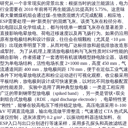
研究从一个非常现实的背景出发：根据当时的波兰能源法，电力
行业需要在 2010 年前将可再生能源占比提高到 5.75%。这意味
着大量燃煤机组会通过煤–生物质混燃方式完成配额，相应地，
ESP需要处理一种“新类别”的混燃飞灰。该类飞灰在粒径分布、
比电阻以及化学组成上，都与传统单一燃煤飞灰存在显著差异，
直接影响电晕放电、荷电迁移速度以及再飞扬行为。如果仍沿用
原有放电极结构和设计假设，往往会在细颗粒（尤其是 <10 μm
段）出现效率明显下滑，从而对电厂达标排放和超低排放改造形
成掣肘。 为了从机理上厘清放电极结构与飞灰性质对ESP性能的
耦合影响，作者搭建了一套透明有机玻璃模型静电除尘器。该模
型为单电场结构，活性电场长度 2×1000 mm，高度 450 mm，气
流通道间距 400 mm，放电极间距 170 mm，便于在近似工业气速
条件下对电晕放电状态和粉尘运动进行可视化观察。收尘极采用
平板结构，放电极则设计成可快速更换，以对比不同放电极配置
的性能差异。 实验中选用了两种典型放电极：一类是工程应用
广泛的带刺钢带型放电极（spiked band），另一类是管状+双尖
刺组合式放电极（RDE，rigid discharge electrode），电晕特性更
“刚性”，能够在较高电压下维持稳定放电。高压电源采用 0–100
kV 可调直流电源，输出电流做平滑整流；气速通过 CTA 热式风
速仪控制，进灰浓度约 0.2 g/m³，以振动给料器连续加料。在
ESP入口与出口分别进行等速采样，采用多孔探头和高效滤纸进