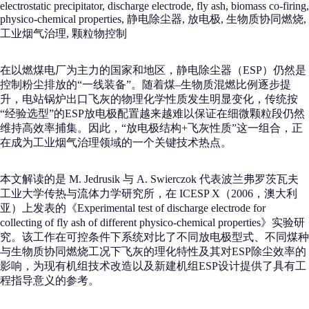
electrostatic precipitator, discharge electrode, fly ash, biomass co-firing,
physico-chemical properties, 静电除尘器, 放电极, 生物质协同燃烧,
工业烟气治理, 颗粒物控制
在以燃煤电厂为主力的国家和地区，静电除尘器（ESP）仍然是
控制粉尘排放的“一线装备”。随着煤–生物质混燃比例逐步提
升，电站锅炉出口飞灰的物理化学性质发生明显变化，传统按
“经验选型”的ESP放电极配置越来越难以保证在细微颗粒段仍然
维持高效率捕集。因此，“放电极结构+飞灰性质”这一组合，正
在成为工业烟气治理领域的一个关键技术热点。
本文解读的是 M. Jedrusik 与 A. Swierczok 代表波兰弗罗茨瓦夫
工业大学传热与流体力学研究所，在 ICESP X（2006，澳大利
亚）上发表的《Experimental test of discharge electrode for
collecting of fly ash of different physico-chemical properties》实验研
究。该工作在可控条件下系统对比了不同放电极型式、不同煤种
与生物质协同燃烧工况下飞灰的理化特性及其对ESP除尘效率的
影响，为现有机组技术改造以及新建机组ESP设计提供了具有工
程指导意义的参考。