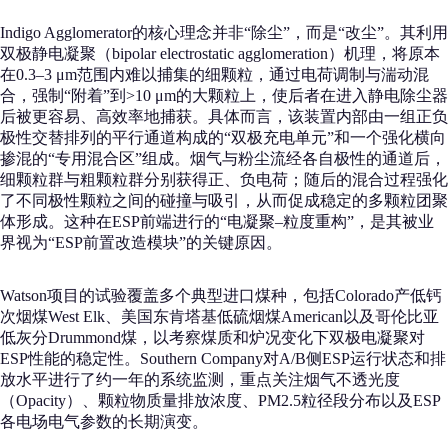
Indigo Agglomerator的核心理念并非“除尘”，而是“改尘”。其利用
双极静电凝聚（bipolar electrostatic agglomeration）机理，将原本
在0.3–3 μm范围内难以捕集的细颗粒，通过电荷调制与湍动混
合，强制“附着”到>10 μm的大颗粒上，使后者在进入静电除尘器
后被更容易、高效率地捕获。具体而言，该装置内部由一组正负
极性交替排列的平行通道构成的“双极充电单元”和一个强化横向
掺混的“专用混合区”组成。烟气与粉尘流经各自极性的通道后，
细颗粒群与粗颗粒群分别获得正、负电荷；随后的混合过程强化
了不同极性颗粒之间的碰撞与吸引，从而促成稳定的多颗粒团聚
体形成。这种在ESP前端进行的“电凝聚–粒度重构”，是其被业
界视为“ESP前置改造模块”的关键原因。
Watson项目的试验覆盖多个典型进口煤种，包括Colorado产低钙
次烟煤West Elk、美国东肯塔基低硫烟煤American以及哥伦比亚
低灰分Drummond煤，以考察煤质和炉况变化下双极电凝聚对
ESP性能的稳定性。Southern Company对A/B侧ESP运行状态和排
放水平进行了约一年的系统监测，重点关注烟气不透光度
（Opacity）、颗粒物质量排放浓度、PM2.5粒径段分布以及ESP
各电场电气参数的长期演变。