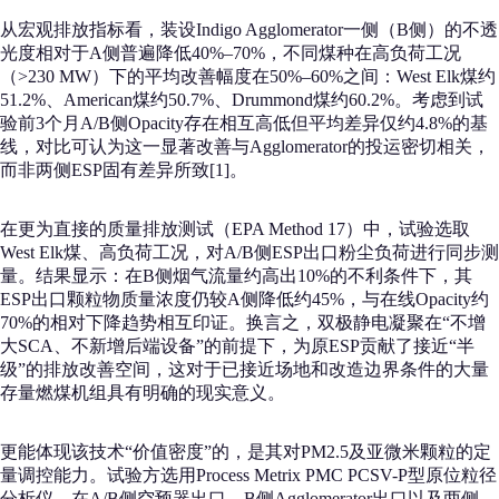
从宏观排放指标看，装设Indigo Agglomerator一侧（B侧）的不透
光度相对于A侧普遍降低40%–70%，不同煤种在高负荷工况
（>230 MW）下的平均改善幅度在50%–60%之间：West Elk煤约
51.2%、American煤约50.7%、Drummond煤约60.2%。考虑到试
验前3个月A/B侧Opacity存在相互高低但平均差异仅约4.8%的基
线，对比可认为这一显著改善与Agglomerator的投运密切相关，
而非两侧ESP固有差异所致[1]。
在更为直接的质量排放测试（EPA Method 17）中，试验选取
West Elk煤、高负荷工况，对A/B侧ESP出口粉尘负荷进行同步测
量。结果显示：在B侧烟气流量约高出10%的不利条件下，其
ESP出口颗粒物质量浓度仍较A侧降低约45%，与在线Opacity约
70%的相对下降趋势相互印证。换言之，双极静电凝聚在“不增
大SCA、不新增后端设备”的前提下，为原ESP贡献了接近“半
级”的排放改善空间，这对于已接近场地和改造边界条件的大量
存量燃煤机组具有明确的现实意义。
更能体现该技术“价值密度”的，是其对PM2.5及亚微米颗粒的定
量调控能力。试验方选用Process Metrix PMC PCSV-P型原位粒径
分析仪，在A/B侧空预器出口、B侧Agglomerator出口以及两侧