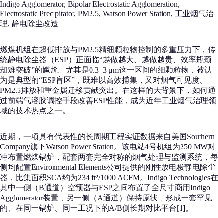
Indigo Agglomerator, Bipolar Electrostatic Agglomeration,
Electrostatic Precipitator, PM2.5, Watson Power Station, 工业烟气治
理, 静电除尘改造
燃煤机组在超低排放与PM2.5精细颗粒物控制的多重压力下，传
统静电除尘器（ESP）正面临“越做越大、越做越贵、效率瓶颈
却难突破”的尴尬。尤其是0.3–3 μm这一区间的细颗粒物，被认
为是典型的“ESP盲区”，既难以高效捕集，又对烟气可见度、
PM2.5排放和重金属迁移贡献突出。在这样的大背景下，如何通
过前端气溶胶调控手段改善ESP性能，成为近年工业烟气治理领
域的技术热点之一。
近期，一项具有代表性的长周期工程实证数据来自美国Southern
Company旗下Watson Power Station。该电站4号机组为250 MW对
冲布置燃煤锅炉，配套两套完全对称的烟气处理与监测系统，每
侧均配置Environmental Elements公司提供的刚性放电极静电除尘
器，比集面积SCA约为234 ft²/1000 ACFM。Indigo Technologies在
其中一侧（B通道）空预器与ESP之间布置了全尺寸商用Indigo
Agglomerator装置，另一侧（A通道）保持原状，形成一套罕见
的、在同一锅炉、同一工况下的A/B侧长期对比平台[1]。