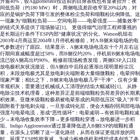
升逾40%，较Agglomerator投运前的自身基线也有显著抬升；夜
间低负荷（约180 MW）时，两侧电流差距收窄至20%以内，对
应的是锅炉负荷下降引发的整体粉尘负荷和细颗粒比例降低。这
一现象为“细颗粒负荷——空间电荷——电晕强度——捕集效率”
的链式关系提供了现场验证[1]。 更值得烟气治理工程师重视的
是长期运行条件下ESP内部“健康状况”的分化。Watson机组在
2003年4月商运至2004年1月停机检修前，对A/B侧末端电场的电
气参数进行了跟踪。结果显示，A侧末电场电流在十个月左右运
行期间衰减幅度超过58%，而B侧仅约20%，停机前B侧末电场电
流已较A侧高出约90%。检修前现场检查发现，两侧ESP入口段
放电极积灰状况接近，但A侧自中后段起逐渐出现明显粉尘沉
积，末段放电极尤其是放电刺尖端附着大量细微颗粒，电晕抑制
现象严重；相比之下，B侧末电场放电极几乎“干净”，仅有少量
常规积灰，需要通过机械或人工清理的结垢大幅减轻[1]。 从静
电除尘技术机理看，这种差异正是前端细颗粒负荷差异的长期累
积效果。亚微米级颗粒极易被电晕形成的局部低压区“吸入”并牢
固附着于放电刺尖端，一旦形成钝化层，便会大幅削弱局部电场
强度与电晕电流，形成“恶性循环”：电晕减弱→有效荷电颗粒减
少→末电场收集效率下降→更多细颗粒穿透→放电极进一步积
垢。Indigo Agglomerator通过显著降低进入B侧ESP的细颗粒通
量，在源头上切断了这一退化路径，从而在保证更低排放的同
时，延缓了ESP性能衰减，为减少检修停机和维护成本创造了条