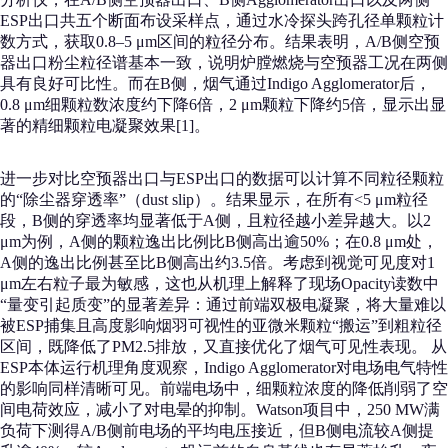
ESP出口共五个断面布设采样点，通过水冷探头跨孔径单颗粒计
数方式，获取0.8–5 μm区间的粒径分布。结果表明，A/B侧空预
器出口粉尘粒径谱基本一致，说明炉膛燃烧与空预器工况在两侧
具有良好可比性。而在B侧，烟气通过Indigo Agglomerator后，
0.8 μm细颗粒数浓度约下降6倍，2 μm颗粒下降约5倍，显示出显
著的精细颗粒电凝聚效果[1]。
进一步对比空预器出口与ESP出口的数据可以计算不同粒径颗粒
的“除尘器穿透率”（dust slip）。结果显示，在所有<5 μm粒径
段，B侧的穿透率均显著低于A侧，且粒径越小差异越大。以2
μm为例，A侧的颗粒逸出比例比B侧高出逾50%；在0.8 μm处，
A侧的逸出比例甚至比B侧高出约3.5倍。考虑到视觉可见度对1
μm左右粒子最为敏感，这也从机理上解释了现场Opacity读数中
“量变引起质变”的显著差异：通过前端双极电凝聚，将大量难以
被ESP捕集且高度影响烟羽可视性的亚微米颗粒“搬运”到粗粒径
区间，既降低了PM2.5排放，又直接优化了烟气可见性表现。 从
ESP本体运行机理角度观察，Indigo Agglomerator对电场电气特性
的影响同样清晰可见。前端电场中，细颗粒浓度的降低削弱了空
间电荷效应，减小了对电晕的抑制。Watson项目中，250 MW满
负荷下测得A/B侧前电场的平均电压接近，但B侧电流较A侧提