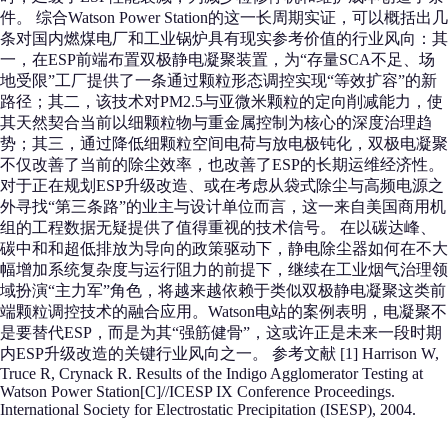
件。 综合Watson Power Station的这一长周期实证，可以概括出几
条对国内燃煤电厂和工业锅炉具有现实参考价值的行业风向：其
一，在ESP前端布置双极静电凝聚装置，为“存量SCA不足、场
地受限”工厂提供了一条通过颗粒形态调控实现“等效扩容”的新
路径；其二，该技术对PM2.5与亚微米颗粒的定向削减能力，使
其天然契合当前以细颗粒物与重金属控制为核心的深度治理趋
势；其三，通过降低细颗粒空间电荷与放电极钝化，双极电凝聚
不仅改善了当前的除尘效率，也改善了ESP的长期运维经济性。
对于正在规划ESP升级改造、或在考虑从袋式除尘与高频电源之
外寻找“第三条路”的业主与设计单位而言，这一来自美国商用机
组的工程数据无疑提供了值得重视的技术信号。 在以碳达峰、
碳中和和超低排放为导向的政策驱动下，静电除尘器如何在不大
幅增加系统复杂度与运行阻力的前提下，继续在工业烟气治理领
域扮演“主力军”角色，将越来越依赖于类似双极静电凝聚这类前
端颗粒调控技术的融合应用。Watson电站的案例表明，电凝聚不
是要替代ESP，而是为其“强筋健骨”，这或许正是未来一段时期
内ESP升级改造的关键行业风向之一。 参考文献 [1] Harrison W,
Truce R, Crynack R. Results of the Indigo Agglomerator Testing at
Watson Power Station[C]//ICESP IX Conference Proceedings.
International Society for Electrostatic Precipitation (ISESP), 2004.