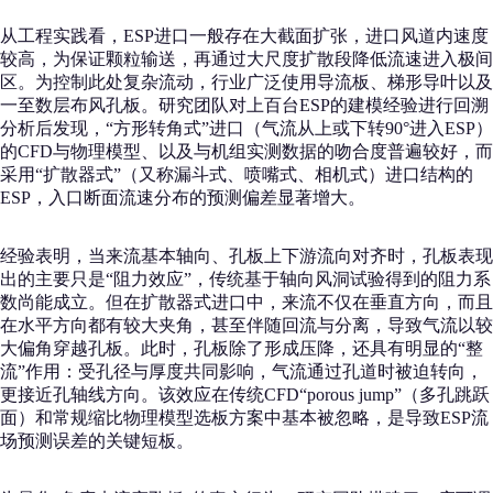
从工程实践看，ESP进口一般存在大截面扩张，进口风道内速度
较高，为保证颗粒输送，再通过大尺度扩散段降低流速进入极间
区。为控制此处复杂流动，行业广泛使用导流板、梯形导叶以及
一至数层布风孔板。研究团队对上百台ESP的建模经验进行回溯
分析后发现，“方形转角式”进口（气流从上或下转90°进入ESP）
的CFD与物理模型、以及与机组实测数据的吻合度普遍较好，而
采用“扩散器式”（又称漏斗式、喷嘴式、相机式）进口结构的
ESP，入口断面流速分布的预测偏差显著增大。
经验表明，当来流基本轴向、孔板上下游流向对齐时，孔板表现
出的主要只是“阻力效应”，传统基于轴向风洞试验得到的阻力系
数尚能成立。但在扩散器式进口中，来流不仅在垂直方向，而且
在水平方向都有较大夹角，甚至伴随回流与分离，导致气流以较
大偏角穿越孔板。此时，孔板除了形成压降，还具有明显的“整
流”作用：受孔径与厚度共同影响，气流通过孔道时被迫转向，
更接近孔轴线方向。该效应在传统CFD“porous jump”（多孔跳跃
面）和常规缩比物理模型选板方案中基本被忽略，是导致ESP流
场预测误差的关键短板。