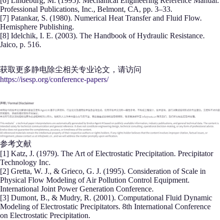
[6] Lindeburg, M. (1995). Mechanical Engineering Reference Manual.
Professional Publications, Inc., Belmont, CA, pp. 3–33.
[7] Patankar, S. (1980). Numerical Heat Transfer and Fluid Flow.
Hemisphere Publishing.
[8] Idelchik, I. E. (2003). The Handbook of Hydraulic Resistance.
Jaico, p. 516.
获取更多静电除尘相关专业论文，请访问
https://isesp.org/conference-papers/
参考文献
[1] Katz, J. (1979). The Art of Electrostatic Precipitation. Precipitator
Technology Inc.
[2] Gretta, W. J., & Grieco, G. J. (1995). Consideration of Scale in
Physical Flow Modeling of Air Pollution Control Equipment.
International Joint Power Generation Conference.
[3] Dumont, B., & Mudry, R. (2001). Computational Fluid Dynamic
Modeling of Electrostatic Precipitators. 8th International Conference
on Electrostatic Precipitation.