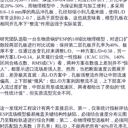
在20%–50%，而物理模型中，为保证刚度与加工便利，多采用
0.6–1.6 mm厚的商品冲孔板，孔径却缩小到几毫米级，使得L/D
常常达到0.2–0.7，远高于原型设备。这也就意味着，模型孔板在
相同开孔率下“整流”作用远强于实际装置。
研究团队选取一台生物质锅炉ESP的1/8缩比物理模型，对进口扩
散段两层孔板进行对比试验：保持第二层孔板开孔率为40%、板
厚不变，仅通过改变孔径来调整L/D。一种方案L/D≈0.58，另一
种方案L/D≈0.14。从常规行业统一性指标（ICAC 115%、140%
区间合格点数、RMS或CV）看，两种方案在数值上差别并不“惊
人”，都显示进口流场差强人意。然而，当把断面速度云图展开
后，差异极其直观：高L/D方案中，孔板强整流作用让中部流速
偏高、上下部被“饿风”；低L/D方案则因整流不足，上下部直冲
入流过度扩散，中部反而形成低速区。两者都给出了类似的“统
一性统计值”，但实质流型完全不同。
这一发现对工程设计有两个直接启示。第一，仅靠统计指标评估
ESP流场模型极易掩盖关键结构性缺陷，必须结合速度分布云图
乃至颗粒轨迹进行综合判断；第二，在物理模型选板时，必须同
时匹配阻力系数（开孔率）和L/D，不能再把所有“40%开孔率孔