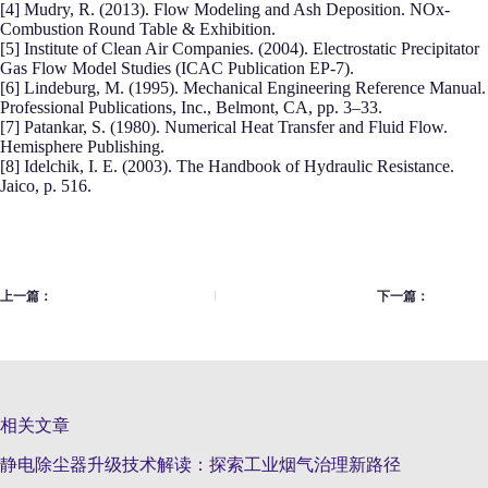
[4] Mudry, R. (2013). Flow Modeling and Ash Deposition. NOx-
Combustion Round Table & Exhibition.
[5] Institute of Clean Air Companies. (2004). Electrostatic Precipitator
Gas Flow Model Studies (ICAC Publication EP-7).
[6] Lindeburg, M. (1995). Mechanical Engineering Reference Manual.
Professional Publications, Inc., Belmont, CA, pp. 3–33.
[7] Patankar, S. (1980). Numerical Heat Transfer and Fluid Flow.
Hemisphere Publishing.
[8] Idelchik, I. E. (2003). The Handbook of Hydraulic Resistance.
Jaico, p. 516.
上一篇：
下一篇：
相关文章
静电除尘器升级技术解读：探索工业烟气治理新路径