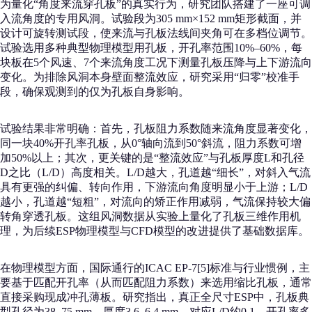
为量化“角度来流穿孔板”的真实行为，研究团队搭建了一座可调
入流角度的专用风洞。试验段为305 mm×152 mm矩形截面，并
设计可旋转测试段，使来流与孔板法线间夹角可在多档位调节。
试验选用多种典型物理模型用孔板，开孔率范围10%–60%，每
块板在5个风速、7个来流角度工况下测量孔板压降与上下游流向
变化。为排除风洞本身壁面整流效应，研究采用“归零”校准手
段，确保观测到的仅为孔板自身影响。
试验结果非常明确：首先，孔板阻力系数随来流角度显著变化，
同一块40%开孔率孔板，从0°轴向流到50°斜流，阻力系数可增
加50%以上；其次，更关键的是“整流效应”与孔板厚度L和孔径
D之比（L/D）高度相关。L/D越大，孔道越“细长”，对斜入气流
具有更强的纠偏、转向作用，下游流向角度明显小于上游；L/D
越小，孔道越“短粗”，对流向的矫正作用减弱，气流保持较大偏
转角穿透孔板。这组风洞数据从实验上量化了孔板三维作用机
理，为后续ESP物理模型与CFD模型的改进提供了基础数据库。
在物理模型方面，国际通行的ICAC EP-7[5]标准与行业惯例，主
要基于匹配开孔率（从而匹配阻力系数）来选用缩比孔板，通常
直接采购现成冲孔薄板。研究指出，真正全尺寸ESP中，孔板典
型孔径为38–75 mm、厚度3.6–6.4 mm，对应L/D约0.1，开孔率多