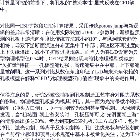
计算量可控的前提下，将孔板的“整流本性”显式反映在CFD解
中。
对比同一ESP扩散段CFD计算结果，采用传统porous jump与新逻
辑的差异非常清晰：在使用实际装置L/D≈0.12参数时，新模型预
测的孔板下游流向角度比传统方法减小约10°，与风洞试验趋势
相符，导致下游断面流速分布更集中于中部，高速区不再过度向
上下边缘溢出，减小了扩散过度现象。而当人为将L/D设定为典
型物理模型值0.54时，CFD结果则出现与缩比物理模型类似的
“欠扩散”特征——孔板整流过强，高速流集中在中部，上下部流
量被削弱。这一系列对比从数值角度印证了L/D与来流角依赖的
孔板模型在解释“CFD与物理模型双向偏差”现象中的关键作用。
值得注意的是，研究还敏锐捕捉到孔板制造工艺本身对阻力系数
的影响。物理模型孔板多为模具冲孔，其一面为光滑带微小喉口
圆角（冲头入口侧），另一面则较为锐利甚至带毛刺。风洞测试
发现，当“粗糙面”朝上游安装时，孔板压降可比“光滑面朝上游”
的情形高出多达30%。考虑到实际ESP孔板加工方式多样，包括
冲孔、激光切割、等离子及水切割等，孔口边缘形状与安装朝向
在当前行业标准和项目技术规范中基本未被量化关注，这为工业