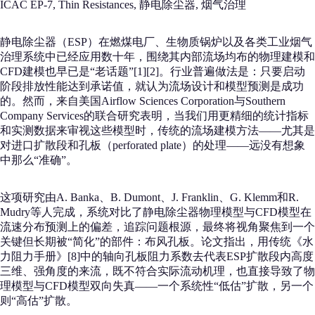
ICAC EP-7, Thin Resistances, 静电除尘器, 烟气治理
静电除尘器（ESP）在燃煤电厂、生物质锅炉以及各类工业烟气
治理系统中已经应用数十年，围绕其内部流场均布的物理建模和
CFD建模也早已是“老话题”[1][2]。行业普遍做法是：只要启动
阶段排放性能达到承诺值，就认为流场设计和模型预测是成功
的。然而，来自美国Airflow Sciences Corporation与Southern
Company Services的联合研究表明，当我们用更精细的统计指标
和实测数据来审视这些模型时，传统的流场建模方法——尤其是
对进口扩散段和孔板（perforated plate）的处理——远没有想象
中那么“准确”。
这项研究由A. Banka、B. Dumont、J. Franklin、G. Klemm和R.
Mudry等人完成，系统对比了静电除尘器物理模型与CFD模型在
流速分布预测上的偏差，追踪问题根源，最终将视角聚焦到一个
关键但长期被“简化”的部件：布风孔板。论文指出，用传统《水
力阻力手册》[8]中的轴向孔板阻力系数去代表ESP扩散段内高度
三维、强角度的来流，既不符合实际流动机理，也直接导致了物
理模型与CFD模型双向失真——一个系统性“低估”扩散，另一个
则“高估”扩散。