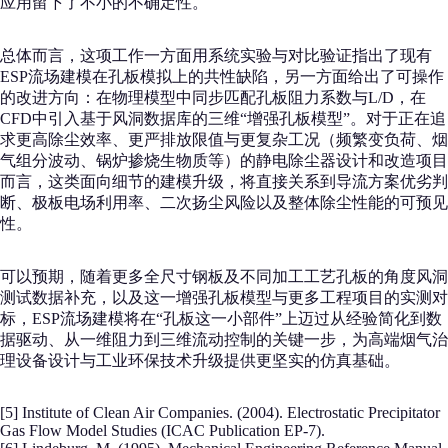
应用留下了不小的不确定性。
总体而言，这项工作一方面用系统实验与对比验证指出了现有
ESP流场建模在孔板模拟上的共性缺陷，另一方面给出了可操作
的改进方向：在物理模型中同步匹配孔板阻力系数与L/D，在
CFD中引入基于风洞数据库的三维“增强孔板模型”。对于正在追
求更高除尘效率、更严排放限值与更复杂工况（频繁变负荷、烟
气组分波动、锅炉掺烧生物质等）的静电除尘器设计和改造项目
而言，这类面向细节的建模升级，将直接关系到导流方案优劣判
断、极板电场利用率、二次扬尘风险以及整体除尘性能的可预见
性。
可以预期，随着更多全尺寸钢板及不同加工工艺孔板的角度风洞
测试数据补充，以及这一增强孔板模型与更多工程项目的实测对
标，ESP流场建模将在“孔板这一小部件”上迈过从经验简化到数
据驱动、从一维阻力到三维流动控制的关键一步，为高端烟气治
理设备设计与工业环保技术升级提供更坚实的仿真基础。
[5] Institute of Clean Air Companies. (2004). Electrostatic Precipitator
Gas Flow Model Studies (ICAC Publication EP-7).