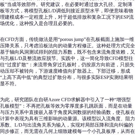
板”当成等效部件。研究建议，在必要时通过放大孔径、定制薄
板等方式，将模型孔板L/D调低到接近原型水平，即便意味着物
理建模成本一定程度上升，对于超低排放和复杂工况下的ESP流
场优化，这种投入是合理且必要的。
在CFD方面，传统做法是用“porous jump”在孔板截面上施加一维
压降关系，只考虑沿板法向的动量方程修正。这种处理方式完全
基于轴向风洞测试得到的阻力系数，既不包含来流角度依赖，又
与孔板L/D及整流效应脱节。实践中，这一简化导致CFD模型往
往“过度扩散”：来流带角穿过孔板时，仍按原方向前进，只损失
动压却不被转向，下游速度峰值向扩散器上、下部迁移，形成
“上高下高中低”的典型过扩散分布，与很多实际ESP实测结果明
显不符。
为此，研究团队在自研Azore CFD求解器中引入了一种“增强型
孔板模型”：不再把孔板等效为零厚度多孔跳跃面，而是在动量
与压力关系中直接嵌入基于角度风洞数据的经验函数，使孔板在
计算中表现为具有三维影响的动量源。该模型以入流角度、阻力
系数、L/D与出流角关系为输入，实现对局部压降和流向纠偏的
同步修正，而无需在几何上细致建模每一个小孔及板厚，从而在