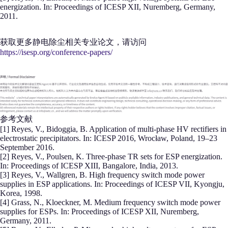
energization. In: Proceedings of ICESP XII, Nuremberg, Germany,
2011.
获取更多静电除尘相关专业论文，请访问
https://isesp.org/conference-papers/
参考文献
[1] Reyes, V., Bidoggia, B. Application of multi-phase HV rectifiers in
electrostatic precipitators. In: ICESP 2016, Wrocław, Poland, 19–23
September 2016.
[2] Reyes, V., Poulsen, K. Three-phase TR sets for ESP energization.
In: Proceedings of ICESP XIII, Bangalore, India, 2013.
[3] Reyes, V., Wallgren, B. High frequency switch mode power
supplies in ESP applications. In: Proceedings of ICESP VII, Kyongju,
Korea, 1998.
[4] Grass, N., Kloeckner, M. Medium frequency switch mode power
supplies for ESPs. In: Proceedings of ICESP XII, Nuremberg,
Germany, 2011.