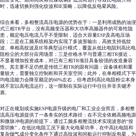
时，迅速切换到强化纹波和IE策略，以降低反电晕风险。
综合来看，多相整流高压电源的优势在于：一是利用成熟的油浸
式三相TR平台，没有高频变压器和大功率高频器件的可靠性隐
患，额定电压电流几乎不受限制，适合大容量ESP及高电压场
段；二是在工频系统框架内实现了多波形输出，高效支持低纹
波、单相高纹波及IE等典型运行模式，覆盖从低比电阻到高比电
阻粉尘的大部分应用场景；三是价格水平与普通三相TR接近，
不显著增加投资成本，对已有三相TR项目具备较强的改造兼容
性。其主要不足仍然是传统三相TR的固有问题：设备体积和重
量较大，需要独立控制柜和开关室空间；此外，在单相模式下平
均电流能力会降至额定的60%左右，但考虑到高比电阻粉尘本身
就不宜以高电流运行，这一限制在实际运行中往往并非关键矛
盾。
对正在规划或实施ESP电源升级的电厂和工业企业而言，多相整
流高压电源提供了一条务实的技术路径：在不完全依赖高频电源
和微脉冲电源的前提下，通过工频多相整流技术实现波形的“按
需切换”，在低比电阻工况下最大化电晕功率，在中高比电阻和
复杂烟气成分变化条件下通过高纹波和间歇运行抑制反电晕，为