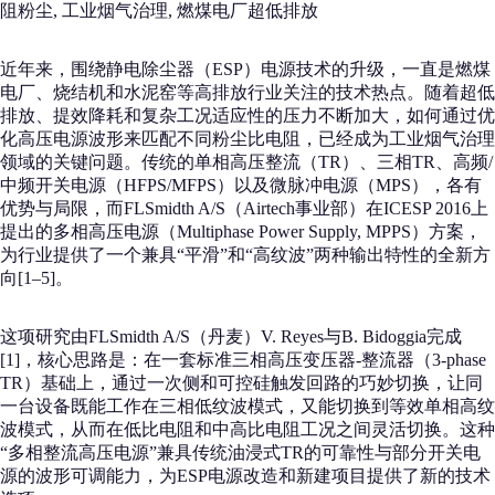
阻粉尘, 工业烟气治理, 燃煤电厂超低排放
近年来，围绕静电除尘器（ESP）电源技术的升级，一直是燃煤
电厂、烧结机和水泥窑等高排放行业关注的技术热点。随着超低
排放、提效降耗和复杂工况适应性的压力不断加大，如何通过优
化高压电源波形来匹配不同粉尘比电阻，已经成为工业烟气治理
领域的关键问题。传统的单相高压整流（TR）、三相TR、高频/
中频开关电源（HFPS/MFPS）以及微脉冲电源（MPS），各有
优势与局限，而FLSmidth A/S（Airtech事业部）在ICESP 2016上
提出的多相高压电源（Multiphase Power Supply, MPPS）方案，
为行业提供了一个兼具“平滑”和“高纹波”两种输出特性的全新方
向[1–5]。
这项研究由FLSmidth A/S（丹麦）V. Reyes与B. Bidoggia完成
[1]，核心思路是：在一套标准三相高压变压器-整流器（3-phase
TR）基础上，通过一次侧和可控硅触发回路的巧妙切换，让同
一台设备既能工作在三相低纹波模式，又能切换到等效单相高纹
波模式，从而在低比电阻和中高比电阻工况之间灵活切换。这种
“多相整流高压电源”兼具传统油浸式TR的可靠性与部分开关电
源的波形可调能力，为ESP电源改造和新建项目提供了新的技术