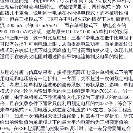
值得注意的是，利用MPPS，可以在相同工况下直接对照单相与
三相运行的电流-电压特性。试验结果显示，两种模式下的CVC
曲线几乎重合，说明同一电场在不同供电模式下的本征特性相
同；但在三相模式下，TR可在不引起火花的情况下达到额定电
流1400 mA（约0.47 mA/m²），而在单相模式下，放电会在约
900–1000 mA时出现，这与原来110 kV/1000 mA单相TR的实际
运行上限一致。这一对比反映出：三相平滑电压在低中比电阻下
可以有效提升可用电流上限，从而提高电晕功率，而单相高纹波
模式则在较低电流下就会因峰值电压过高而触发火花，体现出其
适用于在较高比电阻时通过降低平均电流抑制反电晕的特性。
从理论分析与仿真结果看，多相整流高压电源在单相模式下的可
用电流和电压确有一定折扣。一方面，为不超过一次侧额定相电
流，考虑工频单相整流波形的波形系数（形状系数）影响，单相
模式下的理论平均输出电流约为三相额定电流的70%左右。另一
方面，由于单相模式下整流桥输入电压仅为三相模式的约0.866
倍，且在负载条件下通常只能利用额定电压的约0.67倍，综合下
来单相模式下可用电压大致在额定电压的0.58左右。实际工程应
用中，如果一次侧绕组未做过流裕量，则需再打一定折扣，研究
给出的经验值为单相模式下的最大平均电流约为三相额定值的
60%。在ESP电源配置与控制策略设计时，这一差异需要通过合