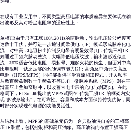
选项。
在现有工业应用中，不同类型高压电源的本质差异主要体现在输
出波形及其对粉尘电阻率的适应性上：
单相TR由于只有工频100/120 Hz的两脉动，输出电压纹波幅度可
达数十千伏，并可进一步通过间歇供电（IE）模式形成脉冲化电
流，对中高比电阻粉尘抑制反电晕有明显效果[1]；传统三相TR
则通过工频六脉动整流，大幅降低电压纹波，输出波形近似直
流，非常适合低比电阻、易起晕、难起火花的粉尘，但面对中高
比电阻时，缺乏足够的dv/dt调节能力[2]；高频及中频开关高压
电源（HFPS/MFPS）同样能提供平滑直流和IE模式，开关频率
从数百赫兹到数十千赫兹不等[3,4]；微脉冲系统（MPS）则在平
滑基压上叠加窄脉冲，以改善带电尘层的充电与剥离[5]。在此
格局下，FLSmidth提出的MPPS试图在“传统工频TR”的框架内实
现“多波形输出”，在可靠性、容量和成本方面保持传统优势，同
时部分实现现代电源的功能灵活性。
从结构上看，MPPS的基础单元仍为一台典型油浸自冷的三相高
压TR装置，包括控制柜和高压油箱。高压油箱内布置工频高压