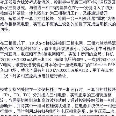
变压器及六脉波桥式整流器，控制柜中配置三相可控硅调压器及
触发控制系统。与普通三相TR的差异点在于一次侧引入了切换
接触器和逻辑，使其既能作为三相整流工作，又能通过断开一
相、短接其中一套可控硅模块，将同一台三相变压器“重构”为等
效单相整流电源，实现在不更换主设备的前提下完成波形模式的
切换。
在三相模式下，TR以Δ-Y接线连接到三相电网，三相六脉动整流
配合ESP的电容性特征，输出电压纹波很小，实际应用中可视作
平滑直流，电压频率为6倍电网频率。实验中所用的全尺寸样机
为110 kV/1400 mA的三相TR，短路电压约30%，一次侧为3×400
V电网，该套设备安装在哥本哈根一座燃煤电厂的FLSmidth ESP
入口电场，替代了原有的110 kV/1000 mA单相TR，用于在真实
工况下对多相整流高压电源进行验证。
模式切换的关键在一次侧拓扑：在三相运行时，三套可控硅模块
（TA、TB、TC）分别接入三相电源，实现正常的三相调压整
流；当需要切换到单相高纹波模式时，通过控制接触器将一相电
源断开，并将其中一组可控硅模块短接，使电源系统仅经一相进
行相控，同时利用Δ接线绕组间的电压相量关系，使变压器二次