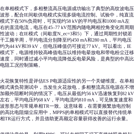
在单相模式下，多相整流高压电源成功输出了典型的高纹波电压
波形，配合IE间歇供电模式实现多级电流控制。试验中，纯直流
模式下在50%负荷时，可实现约58 kV的平均电压和1000 mA左
右的直流电流，电压在45–77 kV范围内随电网相控角变化而周期
性波动；在IE模式（间歇度N_ec=3和5）下，通过周期性封锁若
干工频半周，平均电流分别降至约450 mA和280 mA，平均电压
约为44 kV和39 kV，但电压峰值仍可接近77 kV。可以看出，IE
模式下，电源维持较高峰值电压以维持电晕放电和带电粉尘迁移
速度，同时通过减小平均电流降低反电晕风险，是典型的中高比
电阻工况控制策略。
火花恢复特性是评估ES P电源适应性的另一个关键维度。在单相
模式满负荷测试中，当发生火花放电，多相整流高压电源在不增
加额外阻断时间的情况下，电压从最低约56 kV迅速恢复到82 kV
左右，平均电压约68 kV，平均电流约810 mA，可见恢复速度和
波形形态与常规单相TR一致。这意味着，在需要频繁放电控制
的高比电阻烟尘应用中，MPPS的单相模式可以直接替代传统单
相TR运行方式，并且借助更高额定容量获得改善的运行余量。