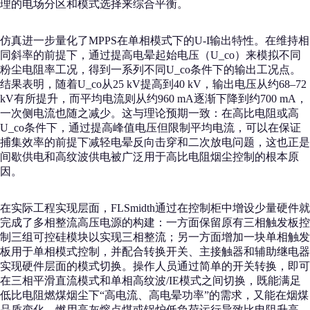
理的电场分区和模式选择来综合平衡。
仿真进一步量化了MPPS在单相模式下的U-I输出特性。在维持相
同斜率的前提下，通过提高电晕起始电压（U_co）来模拟不同
粉尘电阻率工况，得到一系列不同U_co条件下的输出工况点。
结果表明，随着U_co从25 kV提高到40 kV，输出电压从约68–72
kV有所提升，而平均电流则从约960 mA逐渐下降到约700 mA，
一次侧电流也随之减少。这与理论预期一致：在高比电阻或高
U_co条件下，通过提高峰值电压但限制平均电流，可以在保证
捕集效率的前提下减轻电晕反向击穿和二次放电问题，这也正是
间歇供电和高纹波供电被广泛用于高比电阻烟尘控制的根本原
因。
在实际工程实现层面，FLSmidth通过在控制柜中增设少量硬件就
完成了多相整流高压电源的构建：一方面保留原有三相触发板控
制三组可控硅模块以实现三相整流；另一方面增加一块单相触发
板用于单相模式控制，并配合转换开关、主接触器和辅助继电器
实现硬件层面的模式切换。操作人员通过简单的开关转换，即可
在三相平滑直流模式和单相高纹波/IE模式之间切换，既能满足
低比电阻燃煤烟尘下“高电流、高电晕功率”的需求，又能在烟煤
品质变化、燃用高灰熔点煤或锅炉低负荷运行导致比电阻升高