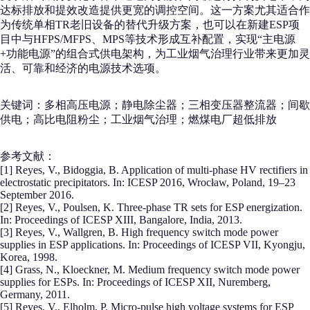
达标排放和提效改造提供更宽的调控空间。这一方案尤其适合作
为传统单相TR老旧设备的替代升级方案，也可以在新建ESP项
目中与HFPS/MFPS、MPS等技术形成互补配置，实现“主电源
+功能电源”的组合式供电架构，为工业烟气治理行业带来更加灵
活、可靠和经济的电源技术选项。
关键词：多相高压电源；静电除尘器；三相变压器整流器；间歇
供电；高比电阻粉尘；工业烟气治理；燃煤电厂超低排放
参考文献：
[1] Reyes, V., Bidoggia, B. Application of multi-phase HV rectifiers in
electrostatic precipitators. In: ICESP 2016, Wrocław, Poland, 19–23
September 2016.
[2] Reyes, V., Poulsen, K. Three-phase TR sets for ESP energization.
In: Proceedings of ICESP XIII, Bangalore, India, 2013.
[3] Reyes, V., Wallgren, B. High frequency switch mode power
supplies in ESP applications. In: Proceedings of ICESP VII, Kyongju,
Korea, 1998.
[4] Grass, N., Kloeckner, M. Medium frequency switch mode power
supplies for ESPs. In: Proceedings of ICESP XII, Nuremberg,
Germany, 2011.
[5] Reyes, V., Elholm, P. Micro-pulse high voltage systems for ESP