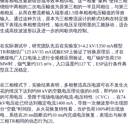
侧各相电压重新组合成等效单相供电。这一相量“重构”使得三相
绕组中两相的二次电压幅值为原第三相的一半且同相位，与第三
相相反，从而在整流桥输入端形成1.5倍单相相电压幅值的等效
输入。通过这种方法，原本为三相整流设计的桥式结构在特定接
线下表现出单相整流特性，输出电压呈现明显的工频脉动，适合
生成高纹波波形以及进一步的间歇供电控制。
在实际测试中，研究团队先后在实验室3×4.2 kV/1350 mA模型
TR和烧结厂125 kV/35 mA试验ESP上验证了转换原理后，才在
燃煤电厂入口电场上进行全规模应用验证。电厂锅炉负荷250
MW时，烟气量约315 m³/s，入口温度约127 ℃，ESP运行条件典
型且工况稳定。
在三相模式下，实验结果表明，多相整流高压电源可在不发生火
花的情况下达到约88 kV的空载电压理论值的0.8倍，即约88 kV
的可用电压，受限于现场电场的电流-电压特性（CVC），在74
kV电压处已经达到额定电流1400 mA，导致一次侧波形中出现部
分“空载”时间段。从火花恢复特性看，当炉负荷100%时出现放
电，系统在20 ms阻断后约10 ms内完成电压恢复，表现出与标准
三相TR相同的动态行为[2]。