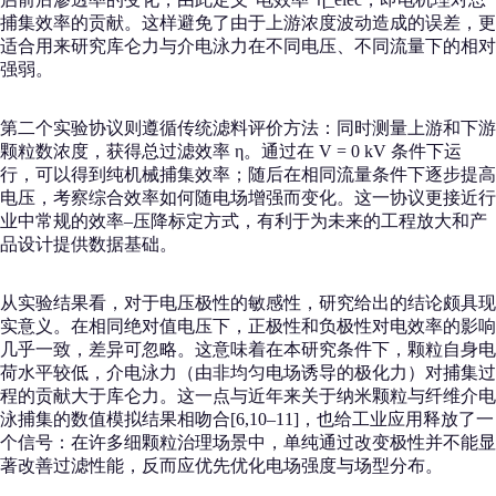
捕集效率的贡献。这样避免了由于上游浓度波动造成的误差，更
适合用来研究库仑力与介电泳力在不同电压、不同流量下的相对
强弱。
第二个实验协议则遵循传统滤料评价方法：同时测量上游和下游
颗粒数浓度，获得总过滤效率 η。通过在 V = 0 kV 条件下运
行，可以得到纯机械捕集效率；随后在相同流量条件下逐步提高
电压，考察综合效率如何随电场增强而变化。这一协议更接近行
业中常规的效率–压降标定方式，有利于为未来的工程放大和产
品设计提供数据基础。
从实验结果看，对于电压极性的敏感性，研究给出的结论颇具现
实意义。在相同绝对值电压下，正极性和负极性对电效率的影响
几乎一致，差异可忽略。这意味着在本研究条件下，颗粒自身电
荷水平较低，介电泳力（由非均匀电场诱导的极化力）对捕集过
程的贡献大于库仑力。这一点与近年来关于纳米颗粒与纤维介电
泳捕集的数值模拟结果相吻合[6,10–11]，也给工业应用释放了一
个信号：在许多细颗粒治理场景中，单纯通过改变极性并不能显
著改善过滤性能，反而应优先优化电场强度与场型分布。