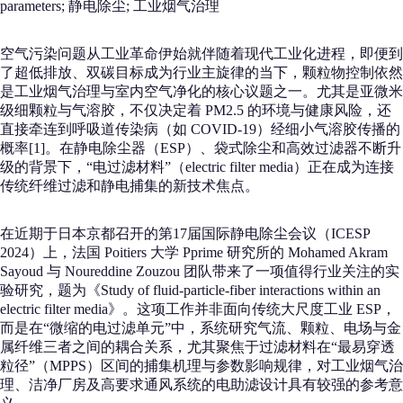
parameters; 静电除尘; 工业烟气治理
空气污染问题从工业革命伊始就伴随着现代工业化进程，即便到
了超低排放、双碳目标成为行业主旋律的当下，颗粒物控制依然
是工业烟气治理与室内空气净化的核心议题之一。尤其是亚微米
级细颗粒与气溶胶，不仅决定着 PM2.5 的环境与健康风险，还
直接牵连到呼吸道传染病（如 COVID‑19）经细小气溶胶传播的
概率[1]。在静电除尘器（ESP）、袋式除尘和高效过滤器不断升
级的背景下，“电过滤材料”（electric filter media）正在成为连接
传统纤维过滤和静电捕集的新技术焦点。
在近期于日本京都召开的第17届国际静电除尘会议（ICESP
2024）上，法国 Poitiers 大学 Pprime 研究所的 Mohamed Akram
Sayoud 与 Noureddine Zouzou 团队带来了一项值得行业关注的实
验研究，题为《Study of fluid-particle-fiber interactions within an
electric filter media》。这项工作并非面向传统大尺度工业 ESP，
而是在“微缩的电过滤单元”中，系统研究气流、颗粒、电场与金
属纤维三者之间的耦合关系，尤其聚焦于过滤材料在“最易穿透
粒径”（MPPS）区间的捕集机理与参数影响规律，对工业烟气治
理、洁净厂房及高要求通风系统的电助滤设计具有较强的参考意