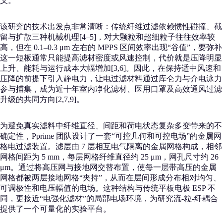
义。
该研究的技术出发点非常清晰：传统纤维过滤依赖惯性碰撞、截
留与扩散三种机械机理[4–5]，对大颗粒和超细粒子往往效率较
高，但在 0.1–0.3 μm 左右的 MPPS 区间效率出现“谷值”，要弥补
这一短板通常只能提高滤材密度或风速控制，代价就是压降明显
上升、能耗与运行成本大幅增加[3,6]。因此，在保持适中风速和
压降的前提下引入静电力，让电过滤材料通过库仑力与介电泳力
参与捕集，成为近十年室内净化滤材、医用口罩及高效通风过滤
升级的共同方向[2,7,9]。
为避免真实滤料中纤维直径、间距和荷电状态复杂多变带来的不
确定性，Pprime 团队设计了一套“可控几何和可控电场”的金属网
格电过滤装置。滤层由 7 层相互电气隔离的金属网格构成，相邻
网格间距为 5 mm，每层网格纤维直径约 25 μm，网孔尺寸约 26
μm。通过将高压网与接地网交替布置，使每一层带高压的金属
网格都被两层接地网格“夹持”，从而在层间形成分布相对均匀、
可调极性和电压幅值的电场。这种结构与传统平板电极 ESP 不
同，更接近“电强化滤材”的局部电场环境，为研究流‑粒‑纤耦合
提供了一个可量化的实验平台。