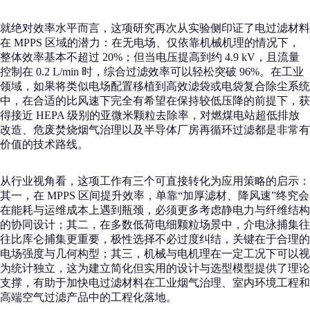
就绝对效率水平而言，这项研究再次从实验侧印证了电过滤材料
在 MPPS 区域的潜力：在无电场、仅依靠机械机理的情况下，
整体效率基本不超过 20%；但当电压提高到约 4.9 kV，且流量
控制在 0.2 L/min 时，综合过滤效率可以轻松突破 96%。在工业
领域，如果将类似电场配置移植到高效滤袋或电袋复合除尘系统
中，在合适的比风速下完全有希望在保持较低压降的前提下，获
得接近 HEPA 级别的亚微米颗粒去除率，对燃煤电站超低排放
改造、危废焚烧烟气治理以及半导体厂房再循环过滤都是非常有
价值的技术路线。
从行业视角看，这项工作有三个可直接转化为应用策略的启示：
其一，在 MPPS 区间提升效率，单靠“加厚滤材、降风速”终究会
在能耗与运维成本上遇到瓶颈，必须更多考虑静电力与纤维结构
的协同设计；其二，在多数低荷电细颗粒场景中，介电泳捕集往
往比库仑捕集更重要，极性选择不必过度纠结，关键在于合理的
电场强度与几何构型；其三，机械与电机理在一定工况下可以视
为统计独立，这为建立简化但实用的设计与选型模型提供了理论
支撑，有助于加快电过滤材料在工业烟气治理、室内环境工程和
高端空气过滤产品中的工程化落地。