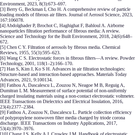
Environment, 2023, 8(3):673–697.
[3] Berry G, Beckman I, Cho H. A comprehensive review of particle
loading models of fibrous air filters. Journal of Aerosol Science, 2023,
167:106078.
[4] Abdolghader P, Brochot C, Haghighat F, Bahloul A. Airborne
nanoparticles filtration performance of fibrous media: A review.
Science and Technology for the Built Environment, 2018, 24(6):648–
672.
[5] Chen C Y. Filtration of aerosols by fibrous media. Chemical
Reviews, 1955, 55(3):595–623.
[6] Wang C S. Electrostatic forces in fibrous filters—A review. Powder
Technology, 2001, 118(1–2):166–170.
[7] Han S, Kim J, Ko S H. Advances in air filtration technologies:
Structure-based and interaction-based approaches. Materials Today
Advances, 2021, 9:100134.
[8] Fatihou A, Dascalescu L, Zouzou N, Neagoe M B, Reguig A,
Dumitran L M. Measurement of surface potential of non-uniformly
charged insulating materials using a non-contact electrostatic voltmeter.
IEEE Transactions on Dielectrics and Electrical Insulation, 2016,
23(4):2377–2384.
[9] Fatihou A, Zouzou N, Dascalescu L. Particle collection efficiency
of polypropylene nonwoven filter media charged by triode corona
discharge. IEEE Transactions on Industry Applications, 2017,
53(4):3970–3976.
[10] Chang J S, Kelly A J, Crowley J M. Handbook of electrostatic