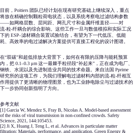
目前，Poitiers 团队已经计划在现有研究基础上继续深入，重点
将放在精确控制颗粒荷电状态，以及系统考察电过滤结构参数
——如网格层数、层间距、网孔尺寸和金属纤维直径——对
流‑粒‑纤耦合的综合影响。这些工作一旦与数值模拟和实际工况
下的 ESP–滤材耦合装置试验结合，有望为下一代低压、低能
耗、高效率的电过滤解决方案提供可直接工程化的设计图谱。
在“双碳”和超低排放大背景下，如何在有限的压降与能耗预算
内，把 0.1–0.3 μm 这一最棘手粒径段“补起来”，正在成为电厂、
钢铁、水泥以及先进制造业共同的技术命题。来自法国 Pprime
研究所的这项工作，为我们理解电过滤材料内部的流‑粒‑纤相互
作用提供了更清晰的物理图景，也为工业静电除尘与过滤技术的
下一步协同创新指明了方向。
参考文献
[1] Garcia W, Mendez S, Fray B, Nicolas A. Model-based assessment
of the risks of viral transmission in non-confined crowds. Safety
Science, 2021, 144:105453.
[2] Ji X, Huang J, Teng L, et al. Advances in particulate matter
filtration: Materials, performance, and application. Green Energy &