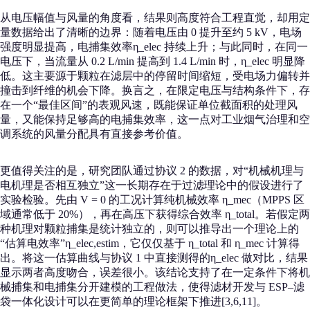
从电压幅值与风量的角度看，结果则高度符合工程直觉，却用定
量数据给出了清晰的边界：随着电压由 0 提升至约 5 kV，电场
强度明显提高，电捕集效率η_elec 持续上升；与此同时，在同一
电压下，当流量从 0.2 L/min 提高到 1.4 L/min 时，η_elec 明显降
低。这主要源于颗粒在滤层中的停留时间缩短，受电场力偏转并
撞击到纤维的机会下降。换言之，在限定电压与结构条件下，存
在一个“最佳区间”的表观风速，既能保证单位截面积的处理风
量，又能保持足够高的电捕集效率，这一点对工业烟气治理和空
调系统的风量分配具有直接参考价值。
更值得关注的是，研究团队通过协议 2 的数据，对“机械机理与
电机理是否相互独立”这一长期存在于过滤理论中的假设进行了
实验检验。先由 V = 0 的工况计算纯机械效率 η_mec（MPPS 区
域通常低于 20%），再在高压下获得综合效率 η_total。若假定两
种机理对颗粒捕集是统计独立的，则可以推导出一个理论上的
“估算电效率”η_elec,estim，它仅仅基于 η_total 和 η_mec 计算得
出。将这一估算曲线与协议 1 中直接测得的η_elec 做对比，结果
显示两者高度吻合，误差很小。该结论支持了在一定条件下将机
械捕集和电捕集分开建模的工程做法，使得滤材开发与 ESP–滤
袋一体化设计可以在更简单的理论框架下推进[3,6,11]。