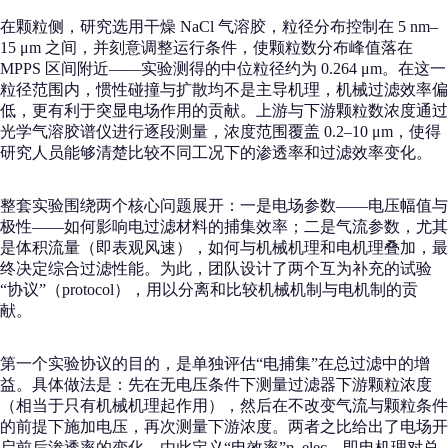
在颗粒侧，研究选用干燥 NaCl 气溶胶，粒径分布控制在 5 nm–
15 μm 之间，并刻意调整运行条件，使颗粒数分布峰值落在
MPPS 区间附近——实验测得的中位粒径约为 0.264 μm。在这一
粒径范围内，惯性碰撞与扩散均不是主导机理，机械过滤效率偏
低，更有利于突显电场作用的贡献。上游与下游颗粒数浓度通过
光学气溶胶谱仪进行逐段测量，浓度范围覆盖 0.2–10 μm，使得
研究人员能够清楚比较不同工况下的渗透率和过滤效率变化。
整套实验围绕两个核心问题展开：一是电场参数——电压幅值与
极性——如何影响电过滤材料的捕集效率；二是气流参数，尤其
是体积流量（即表观风速），如何与机械机理和电机理叠加，最
终决定综合过滤性能。为此，团队设计了两个互为补充的试验
“协议”（protocol），用以分离和比较机械机制与电机制的贡
献。
第一个实验协议的目的，是单独评估“电捕集”在总过滤中的增
益。具体做法是：先在无电压条件下测量过滤器下游颗粒浓度
（相当于只有机械机理起作用），然后在不改变气流与颗粒条件
的前提下施加电压，再次测量下游浓度。两者之比给出了电场开
启前后渗透率的变化，由此定义“电效率”η_elec，即电机理对总