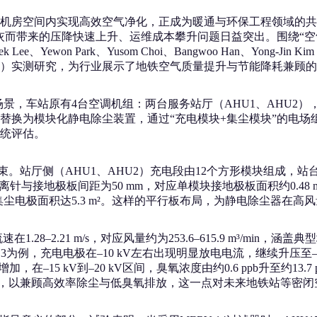
房空间内实现高效空气净化，正成为暖通与环保工程领域的共同难
灰而带来的压降快速上升、运维成本攀升问题日益突出。围绕“空
Gwangtaek Lee、Yewon Park、Yusom Choi、Bangwoo Han、Yong
-type AHU）实测研究，为行业展示了地铁空气质量提升与节能降耗兼
场景，车站原有4台空调机组：两台服务站厅（AHU1、AHU2），
换为模块化静电除尘装置，通过“充电模块+集尘模块”的电场组
统评估。
束。站厅侧（AHU1、AHU2）充电段由12个方形模块组成，站
电离针与接地极板间距为50 mm，对应单模块接地极板面积约0.48 m²
块总集尘电极面积达5.3 m²。这样的平行板布局，为静电除尘器
8–2.21 m/s，对应风量约为253.6–615.9 m³/mi
例，充电电极在–10 kV左右出现明显放电电流，继续升压至–15 
–15 kV到–20 kV区间，臭氧浓度由约0.6 ppb升至约1
高压组合，以兼顾高效率除尘与低臭氧排放，这一点对未来地铁站等