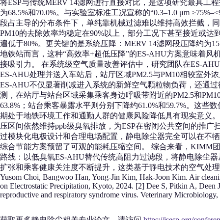
将ESP与传统MERV 14滤网进行直接对比，是这项研究最具工程指导
为68.5%和70.0%。与实验室标准工况宣称的“0.3–1.0 μm 
段占主导的分布条件下，单纯靠机械过滤难以维持高效拦截，同时
PM10的去除效率均稳定在90%以上，部分工况下甚至接近或达到9
遍低于80%。更关键的是系统压降：MERV 14滤网段压降约为157
地铁站而言，这种“高效率+超低压降”的ES‑AHU方案意味
接吸引力。 在系统级空气质量改善评估中，研究团队在ES‑AHU以
ES‑AHU处理并送入车站后，站厅区域PM2.5与PM10相较室外浓
ES‑AHU不仅显著削减进入系统的新鲜空气颗粒物负荷，还通
测，在站厅与站台区域采集乘客身边呼吸带附近的PM2.5和PM10
63.8%；站台乘客暴露水平则分别下降约61.0%和59.7%
期处于地铁环境工作和通勤人群的健康风险降低具有现实意义。 从
压区间依然维持ppb级臭氧排放，为ESP在密闭公共空间的推广扫清了
过模块化电极设计和合理电场配置，静电除尘器完全可以在不牺
综合节能方案预留了可观的能耗压缩空间。 综合来看，KIMM
路线：以低臭氧ES‑AHU替代传统高阻力过滤段，将静电除尘
扩张和乘客健康关注度不断提升，这类基于静电技术的空气处理解决方案，有
Yusom Choi, Bangwoo Han, Yong-Jin Kim, Hak-Joon Kim. Air cleaning pe
on Electrostatic Precipitation, Kyoto, 2024. [2] Dee S, Pitkin A, Deen J
reproductive and respiratory syndrome virus. Veterinary Microbiology,
获取更多静电除尘相关专业论文，请访问
https://isesp.org/confere