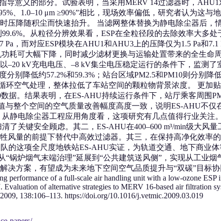
意义的部分。试验表明，当采用MERV 14过滤器时，AHU1对PM2
≥75%–<95%、1.0–10 μm ≥90%”相比，现场效率偏低，研
压降随积尘而快速抬升。 当滤网整体替换为静电除尘器后，情况发
9.6%。从粒径分辨效果看，ESP在全粒径段的去除效率大多处于80
 Pa，而对应ESP模块在AHU1和AHU3上的压降仅为1.5 Pa
着风机功耗可大幅下降，同时减少滤材更换与运输处置带来的全生
–20 kV充电电压、–8 kV集尘电压稳定运行的条件下，监测了
度分别降低约57.2%和59.3%；站台区域PM2.5和PM10则分别
过循环空气处理，整体拉低了车站空间的颗粒物背景浓度。 更加
数据。结果表明，在ES‑AHU持续运行条件下，站厅乘客周围PM2.
。这些数值与整个空间的空气质量改善幅度高度一致，说明ES‑AHU
静电除尘器工程应用角度看，这项研究有几点值得行业关注。其一，采
关键安全顾虑。其二，ES‑AHU在400–600 m³/min级大风
牲风量的前提下替代中高效过滤器。其三，在保持高净化效率的同
团队的这项全尺度地铁站ES‑AHU实证，为轨道交通、地下商
器从“锅炉烟气末端治理”延展到“公共建筑送风侧”，实现从工业
望成为未来地下空间空气品质提升与“双碳”目标协同推进的新焦点。 参考文
rformance of a full-scale air handling unit with a low-ozone ESP in 
. Evaluation of alternative strategies to MERV 16-based air filtration sy
 2009, 138:106–113. https://doi.org/10.1016/j.vetmic.2009.03.019
nce-papers/