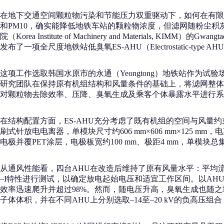
在地下交通空间颗粒物污染和节能压力双重驱动下，如何在有限机
和PM10，确实能降低地铁车站的颗粒物浓度，但滤网随粉尘积
院（Korea Institute of Machinery and Materials, KIMM）的
发布了一项全尺度地铁站低臭氧ES-AHU（Electrostatic
这项工作选取韩国水原市的永通（Yeongtong）地铁站作为试验
研究团队在保持原有机组结构和风量条件的基础上，将滤网整体替
对颗粒物去除效率、压降、臭氧生成及乘客个体暴露水平进行系
在结构配置方面，ES-AHU充分考虑了既有机组的空间与风量约
刷式针放电电离器，单模块尺寸约606 mm×606 mm×125 mm，
电极并覆PET涂层，电极板宽约100 mm、极距4 mm，单模
从通风性能看，四台AHU在改造后维持了原有风量水平：平均流速在1.2
–I特性进行测试，以确定放电起始电压和适宜工作区间。以AHU3为
效率迅速爬升并超过98%。然而，随电压升高，臭氧生成也随之增加，在
子体体积，并在不同AHU上分别选取–14至–20 kV的负