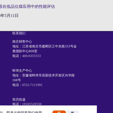
器在低品位煤应用中的性能评估
26年5月11日
联系我们
南京销售中心
地址：江苏省南京市建邺区江中东路333号金
奥国际中心808室
电话：
400-6355553
蚌埠生产中心
地址：安徽省蚌埠市高新技术开发区兴华路
168号
电话：
0552-7111991
简历投递
电话：
19105520550
Email：
recruiting@eetc.cn
接
拒
本网站，即表示您同意我们使用