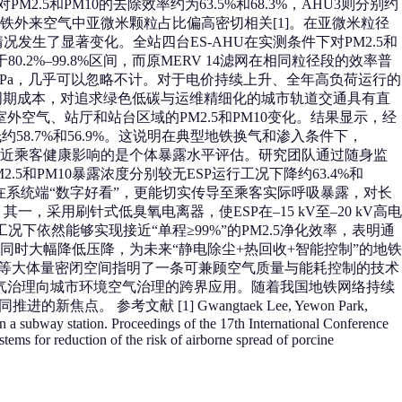
.5和PM10的去除效率约为63.5%和68.3%，AHU3则分别约
究者认为这与地铁外来空气中亚微米颗粒占比偏高密切相关[1]。在亚微米粒径
生了显著变化。全站四台ES‑AHU在实测条件下对PM2.5和
.2%–99.8%区间，而原MERV 14滤网在相同粒径段的效率普
和7.1 Pa，几乎可以忽略不计。对于电价持续上升、全年高负荷运行的
命周期成本，对追求绿色低碳与运维精细化的城市轨道交通具有直
室外空气、站厅和站台区域的PM2.5和PM10变化。结果显示，经
降低约58.7%和56.9%。这说明在典型地铁换气和渗入条件下，
贴近乘客健康影响的是个体暴露水平评估。研究团队通过随身监
5和PM10暴露浓度分别较无ESP运行工况下降约63.4%和
不仅在系统端“数字好看”，更能切实传导至乘客实际呼吸暴露，对长
用刷针式低臭氧电离器，使ESP在–15 kV至–20 kV高电
量工况下依然能够实现接近“单程≥99%”的PM2.5净化效率，表明通
时大幅降低压降，为未来“静电除尘+热回收+智能控制”的地铁
业体等大体量密闭空间指明了一条可兼顾空气质量与能耗控制的技术
烟气治理向城市环境空气治理的跨界应用。随着我国地铁网络持续
献 [1] Gwangtaek Lee, Yewon Park,
a subway station. Proceedings of the 17th International Conference
stems for reduction of the risk of airborne spread of porcine