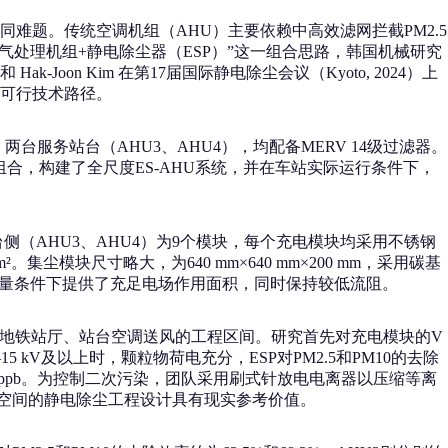
题。传统空调机组（AHU）主要依赖中高效滤网拦截PM2.5
气处理机组+静电除尘器（ESP）”这一组合思路，韩国机械研究
-Jin Kim 和 Hak‑Joon Kim 在第17届国际静电除尘会议（Kyoto, 2024）上
顾的可行技术路径。
两台服务站台（AHU3、AHU4），均配备MERV 14级过滤器。
合，构建了全尺度ES‑AHU系统，并在车站实际运行条件下，
台侧（AHU3、AHU4）为9个模块，每个充电模块均采用不锈钢
。集尘模块尺寸略大，为640 mm×640 mm×200 mm，采用碳基
在高风量条件下提供了充足电场作用面积，同时保持较低流阻。
n，涵盖典型地铁站厅、站台空调送风的工程区间。研究首先对充电模块的V
kV及以上时，颗粒物荷电充分，ESP对PM2.5和PM10的去除
3.7 ppb。为控制二次污染，团队采用刷式针放电电离器以压缩等离
密闭空间的静电除尘工程设计具有现实参考价值。