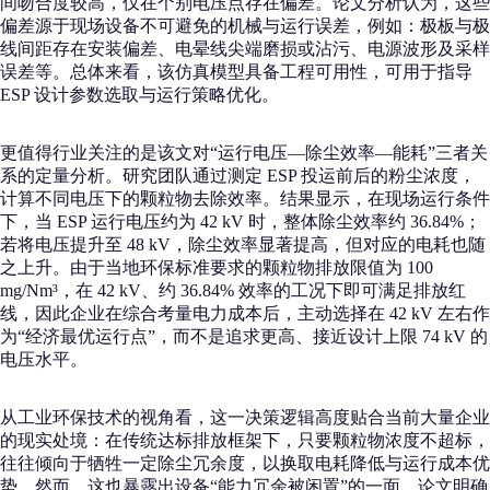
间吻合度较高，仅在个别电压点存在偏差。论文分析认为，这些
偏差源于现场设备不可避免的机械与运行误差，例如：极板与极
线间距存在安装偏差、电晕线尖端磨损或沾污、电源波形及采样
误差等。总体来看，该仿真模型具备工程可用性，可用于指导
ESP 设计参数选取与运行策略优化。
更值得行业关注的是该文对“运行电压—除尘效率—能耗”三者关
系的定量分析。研究团队通过测定 ESP 投运前后的粉尘浓度，
计算不同电压下的颗粒物去除效率。结果显示，在现场运行条件
下，当 ESP 运行电压约为 42 kV 时，整体除尘效率约 36.84%；
若将电压提升至 48 kV，除尘效率显著提高，但对应的电耗也随
之上升。由于当地环保标准要求的颗粒物排放限值为 100
mg/Nm³，在 42 kV、约 36.84% 效率的工况下即可满足排放红
线，因此企业在综合考量电力成本后，主动选择在 42 kV 左右作
为“经济最优运行点”，而不是追求更高、接近设计上限 74 kV 的
电压水平。
从工业环保技术的视角看，这一决策逻辑高度贴合当前大量企业
的现实处境：在传统达标排放框架下，只要颗粒物浓度不超标，
往往倾向于牺牲一定除尘冗余度，以换取电耗降低与运行成本优
势。然而，这也暴露出设备“能力冗余被闲置”的一面。论文明确