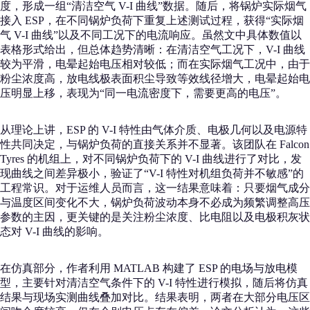
度，形成一组“清洁空气 V-I 曲线”数据。随后，将锅炉实际烟气
接入 ESP，在不同锅炉负荷下重复上述测试过程，获得“实际烟
气 V-I 曲线”以及不同工况下的电流响应。虽然文中具体数值以
表格形式给出，但总体趋势清晰：在清洁空气工况下，V-I 曲线
较为平滑，电晕起始电压相对较低；而在实际烟气工况中，由于
粉尘浓度高，放电线极表面积尘导致等效线径增大，电晕起始电
压明显上移，表现为“同一电流密度下，需要更高的电压”。
从理论上讲，ESP 的 V-I 特性由气体介质、电极几何以及电源特
性共同决定，与锅炉负荷的直接关系并不显著。该团队在 Falcon
Tyres 的机组上，对不同锅炉负荷下的 V-I 曲线进行了对比，发
现曲线之间差异极小，验证了“V-I 特性对机组负荷并不敏感”的
工程常识。对于运维人员而言，这一结果意味着：只要烟气成分
与温度区间变化不大，锅炉负荷波动本身不必成为频繁调整高压
参数的主因，更关键的是关注粉尘浓度、比电阻以及电极积灰状
态对 V-I 曲线的影响。
在仿真部分，作者利用 MATLAB 构建了 ESP 的电场与放电模
型，主要针对清洁空气条件下的 V-I 特性进行模拟，随后将仿真
结果与现场实测曲线叠加对比。结果表明，两者在大部分电压区