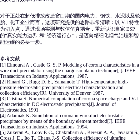
对于正处在超低排放改造窗口期的国内电力、钢铁、水泥以及轮
胎、化工企业而言，这项研究提供的思路非常清晰：以 V-I 特性
为切入点，通过现场实测与数值仿真耦合，重新认识自家 ESP
的“真实能力边界”和“经济运行点”，是迈向精细化烟气治理和智
能运维的必要一步。
参考文献
[1] Elmoursi A., Castle G. S. P. Modeling of corona characteristics in a
wire duct precipitator using the charge simulation technique[J]. IEEE
Transactions on Industry Applications, 1987.
[2] Rinard G., Rugg D. E., Yamamoto T. High-temperature high-
pressure electrostatic precipitator electrical characterization and
collection efficiency[R]. University of Denver, 1987.
[3] Cristina S. Numerical computation of corona space charge and V-I
characteristic in DC electrostatic precipitators[J]. Journal of
Electrostatics, 1991.
[4] Adamiak K. Simulation of corona in wire-duct electrostatic
precipitator by means of the boundary element method[J]. IEEE
Transactions on Industry Applications, 1994.
[5] Zukeran A., Looy P. C., Chakrabarti A., Berezin A. A., Jayaram S.,
Cross J. D., Ito T., Chang J.-S. Collection efficiency of ultrafine