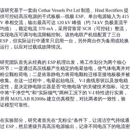
该研究基于一套由 Cethar Vessels Pvt Ltd 制造、Hind Rectifiers 提
供可控硅高压电源的干式板极—线极 ESP。单台电源输入为 415
V 单相交流，输出最高可达 120 kV 峰值（约 74 kV 负极直流平
均值），额定电流 370 mA，采用背靠背 SCR（可控硅）整流，
实现电压可调与电流限幅控制。该热电联产机组配置了三台
ESP，但实际运行中通常只启用一台，另外两台作为备用或轮换
运行，以应对过载或故障情况。
研究团队首先从经典的 ESP 机理出发，将工作划分为两个核心
环节：一是通过高压线极产生稳定的电晕放电，使气体电离并对
粉尘颗粒荷电；二是依靠静电力将荷电颗粒迁移至接地板极并被
收集。在这一过程中，电晕起始电压、V-I 曲线形状以及放电稳
定性，是决定静电除尘器是否“吃饱电场”的关键技术指标。论文
中将“干净空气”和“实际烟气”两种工况下的 V-I 特性进行实测，
并用 MATLAB R2008a 建立仿真模型，对比两者的一致性，验
证模型可靠性。
在实验部分，研究者首先在“无粉尘”条件下，让清洁空气持续通
过 ESP，然后逐级升高高压电源输出，记录不同电压下的电流密