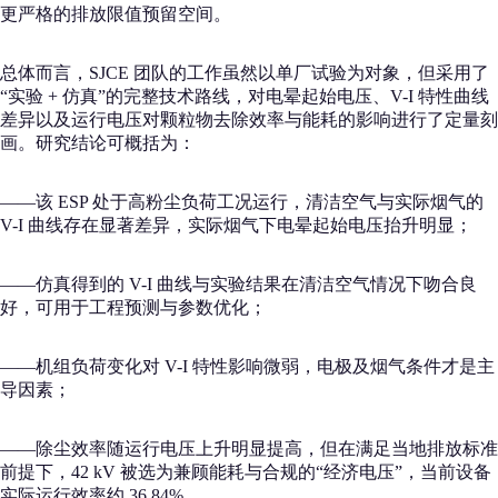
更严格的排放限值预留空间。
总体而言，SJCE 团队的工作虽然以单厂试验为对象，但采用了
“实验 + 仿真”的完整技术路线，对电晕起始电压、V-I 特性曲线
差异以及运行电压对颗粒物去除效率与能耗的影响进行了定量刻
画。研究结论可概括为：
——该 ESP 处于高粉尘负荷工况运行，清洁空气与实际烟气的
V-I 曲线存在显著差异，实际烟气下电晕起始电压抬升明显；
——仿真得到的 V-I 曲线与实验结果在清洁空气情况下吻合良
好，可用于工程预测与参数优化；
——机组负荷变化对 V-I 特性影响微弱，电极及烟气条件才是主
导因素；
——除尘效率随运行电压上升明显提高，但在满足当地排放标准
前提下，42 kV 被选为兼顾能耗与合规的“经济电压”，当前设备
实际运行效率约 36.84%。