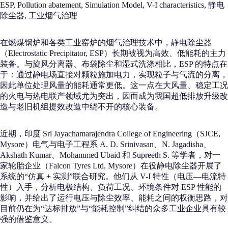
ESP, Pollution abatement, Simulation Model, V-I characteristics, 静电
除尘器, 工业烟气治理
在燃煤锅炉和各类工业窑炉的烟气治理技术中，静电除尘器
（Electrostatic Precipitator, ESP）长期被视为高效、低能耗的主力
装备。与旋风分离器、布袋除尘和湿式洗涤相比，ESP 的特点在
于：通过静电场直接对颗粒施加电力，实现粒子与气流的分离，
因此单位处理风量的能耗通常更低。这一点在大风量、稳定工况
的火电与热电联产领域尤为突出，因而成为我国超低排放升级改
造与老旧机组提效改造中绕不开的核心装备。
近期，印度 Sri Jayachamarajendra College of Engineering（SJCE,
Mysore）电气与电子工程系 A. D. Srinivasan、N. Jagadisha、
Akshath Kumar、Mohammed Ubaid 和 Supreeth S. 等学者，对一
家轮胎企业（Falcon Tyres Ltd, Mysore）在役静电除尘器开展了
系统的“仿真 + 实测”联合研究。他们从 V-I 特性（电压—电流特
性）入手，分析电极结构、负荷工况、环境条件对 ESP 性能的
影响，并给出了运行电压与除尘效率、能耗之间的权衡思路，对
目前仍在为“达标排放”与“能耗控制”纠结的众多工业企业具有较
强的借鉴意义。