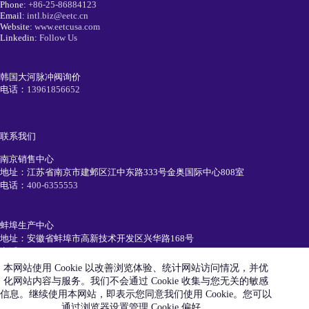
Phone:
+86-25-86884123
Email:
intl.biz@eetc.cn
Website:
www.eetcusa.com
Linkedin:
Follow Us
韩国大河脉冲阀询价
电话：
13961856652
联系我们
南京销售中心
地址：江苏省南京市建邺区江中东路333号金奥国际中心808室
电话：
400-6355553
蚌埠生产中心
地址：安徽省蚌埠市高新技术开发区兴华路168号
电话：
0552-7111991
本网站使用 Cookie 以改善浏览体验、统计网站访问情况，并优
化网站内容与服务。我们不会通过 Cookie 收集与您无关的敏感
简历投递
信息。继续使用本网站，即表示您同意我们使用 Cookie。您可以
电话：
19105520550
通过浏览器设置管理 Cookie 偏好。