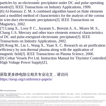
particles by an electrostatic precipitator under DC and pulse operating
modes[J]. IEEE Transactions on Industry Applications, 1999.
[6] Al-Hamouz Z. M. A combined algorithm based on finite elements
and a modified method of characteristics for the analysis of the corona
in wire-duct electrostatic precipitators[J]. IEEE Transactions on
Magnetics, 2002.
[7] Liang X., Looy P. C., Jayaram S., Berezin A. A., Mozes M. S.,
Chang J.-S. Mercury and other trace elements removal characteristics
of DC and pulse-energized electrostatic precipitator[J]. IEEE
Transactions on Industry Applications, 2002.
[8] Rong M., Liu J., Wang X., Yuan X. C. Research on air purification
efficiency by non-thermal plasma along with the application of
magnetic field[J]. IEEE Transactions on Plasma Science, 2006.
[9] Cethar Vessels Pvt Ltd. Instruction Manual for Thyristor Controlled
High Voltage Power Supply[Z].
获取更多静电除尘相关专业论文，请访问
https://isesp.org/conference-papers/