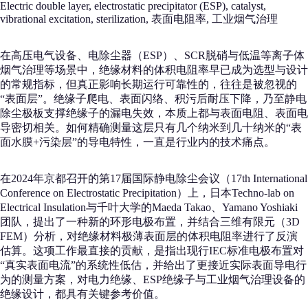
Electric double layer, electrostatic precipitator (ESP), catalyst,
vibrational excitation, sterilization, 表面电阻率, 工业烟气治理
在高压电气设备、电除尘器（ESP）、SCR脱硝与低温等离子体
烟气治理等场景中，绝缘材料的体积电阻率早已成为选型与设计
的常规指标，但真正影响长期运行可靠性的，往往是被忽视的
“表面层”。绝缘子爬电、表面闪络、积污后耐压下降，乃至静电
除尘极板支撑绝缘子的漏电失效，本质上都与表面电阻、表面电
导密切相关。如何精确测量这层只有几个纳米到几十纳米的“表
面水膜+污染层”的导电特性，一直是行业内的技术痛点。
在2024年京都召开的第17届国际静电除尘会议（17th International
Conference on Electrostatic Precipitation）上，日本Techno-lab on
Electrical Insulation与千叶大学的Maeda Takao、Yamano Yoshiaki
团队，提出了一种新的环形电极布置，并结合三维有限元（3D
FEM）分析，对绝缘材料极薄表面层的体积电阻率进行了反演
估算。这项工作最直接的贡献，是指出现行IEC标准电极布置对
“真实表面电流”的系统性低估，并给出了更接近实际表面导电行
为的测量方案，对电力绝缘、ESP绝缘子与工业烟气治理设备的
绝缘设计，都具有关键参考价值。