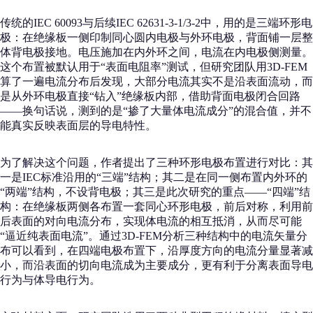
传统的IEC 60093与后续IEC 62631-3-1/3-2中，用的是三端环形电
极：在绝缘板一侧印制同心圆内电极与外环电极，背面铺一层整
体背电极接地。电压施加在内外环之间，电流在内电极侧测量。
这个布置被默认用于“表面电阻率”测试，但研究团队用3D-FEM
算了一遍电流分布后发现，大部分电流其实不是沿表面流动，而
是从外环电极直接“钻入”绝缘板内部，借助背面电极闭合回路
——换句话说，测到的是“掺了大量体电流成分”的混合值，并不
能真实反映表面层的导电特性。
为了解决这个问题，作者提出了三种环形电极布置进行对比：其
一是IEC标准沿用的“三端”结构；其二是在同一侧布置内外环的
“两端”结构，不设背电极；其三是此次研究的重点——“四端”结
构：在绝缘板两侧各布置一套同心环形电极，前后对称，利用前
后表面的对向电流分布，实现体电流的相互抵消，从而尽可能
“逼近纯表面电流”。通过3D-FEM分析三种结构中的电流矢量分
布可以看到，在四端电极布置下，沿厚度方向的电流分量显著减
小，而沿表面的切向电流成为主要成分，更有利于分离表面导电
行为与体导电行为。