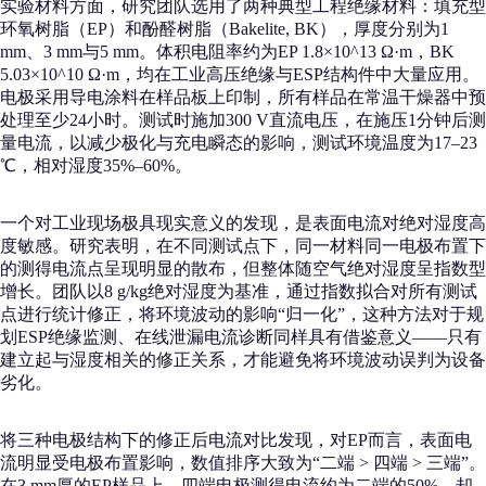
实验材料方面，研究团队选用了两种典型工程绝缘材料：填充型
环氧树脂（EP）和酚醛树脂（Bakelite, BK），厚度分别为1
mm、3 mm与5 mm。体积电阻率约为EP 1.8×10^13 Ω·m，BK
5.03×10^10 Ω·m，均在工业高压绝缘与ESP结构件中大量应用。
电极采用导电涂料在样品板上印制，所有样品在常温干燥器中预
处理至少24小时。测试时施加300 V直流电压，在施压1分钟后测
量电流，以减少极化与充电瞬态的影响，测试环境温度为17–23
℃，相对湿度35%–60%。
一个对工业现场极具现实意义的发现，是表面电流对绝对湿度高
度敏感。研究表明，在不同测试点下，同一材料同一电极布置下
的测得电流点呈现明显的散布，但整体随空气绝对湿度呈指数型
增长。团队以8 g/kg绝对湿度为基准，通过指数拟合对所有测试
点进行统计修正，将环境波动的影响“归一化”，这种方法对于规
划ESP绝缘监测、在线泄漏电流诊断同样具有借鉴意义——只有
建立起与湿度相关的修正关系，才能避免将环境波动误判为设备
劣化。
将三种电极结构下的修正后电流对比发现，对EP而言，表面电
流明显受电极布置影响，数值排序大致为“二端 > 四端 > 三端”。
在3 mm厚的EP样品上，四端电极测得电流约为二端的50%，却