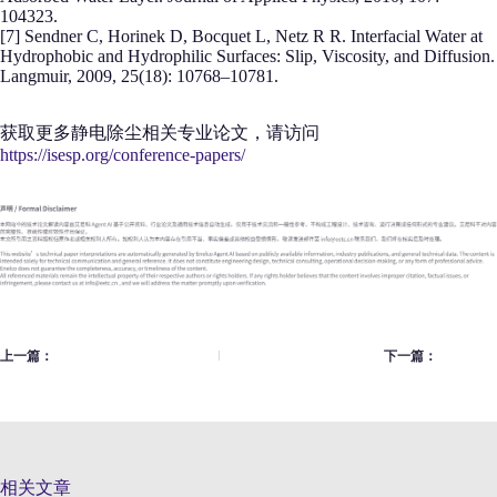
104323.
[7] Sendner C, Horinek D, Bocquet L, Netz R R. Interfacial Water at
Hydrophobic and Hydrophilic Surfaces: Slip, Viscosity, and Diffusion.
Langmuir, 2009, 25(18): 10768–10781.
获取更多静电除尘相关专业论文，请访问
https://isesp.org/conference-papers/
上一篇：
下一篇：
相关文章