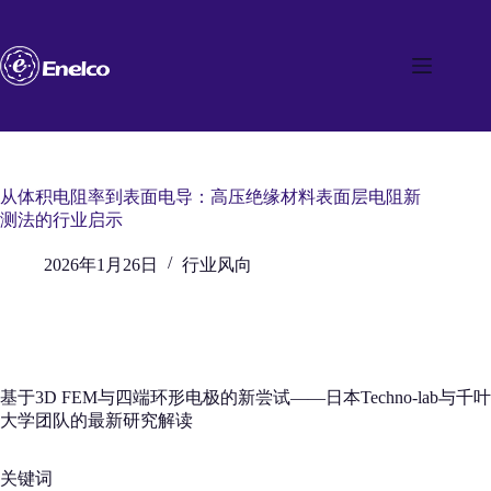
跳
至
内
容
从体积电阻率到表面电导：高压绝缘材料表面层电阻新
测法的行业启示
2026年1月26日
行业风向
基于3D FEM与四端环形电极的新尝试——日本Techno-lab与千叶
大学团队的最新研究解读
关键词