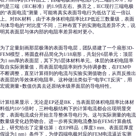
约是三端（IEC标准）的1.9倍左右。换言之，IEC现行三端电极
的“表面电流”测量，可能将真实表面导电行为低估了近一倍以
上。对BK材料，由于本身体积电阻率比EP低近三数量级，表面
与体导电的“对比度”不同，三种布置下的实测电流差异不大，说
明其表面层与体内部的电阻率差异相对更小。
为了定量刻画那层极薄的表面导电层，团队搭建了一个扇形3D-
FEM模型，将圆盘样品简化为1/18扇形，共划分6层单元：顶层
为1 nm厚的表面层，其下为5层体材料单元。体层的体积电阻率
取自实际测量值，而表面层电阻率则作为待调参数，在FEM中
不断调整，直至计算得到的电流与实验实测值吻合，从而反推出
表面层的等效体积电阻率。这种做法类似于“电学CT反演”，用
宏观测量+数值仿真去还原纳米级界面层的导电特性。
计算结果显示，无论是EP还是BK，当表面层体积电阻率比体材
料低约10^5倍时，三种电极结构下的计算电流都会出现明显突
变，表面电流成分开始主导整体导电行为。这与实际测量的电流
数量级变化趋势吻合。进一步将实测电流叠加在FEM计算曲线
上，研究给出了定量估算：在EP样品（厚度3 mm、表面层厚度
假设为1 nm）条件下，为使四端电极对应的FEM电流逼近实测