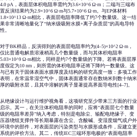
4.0 pA，表面层体积电阻率需约为3.6×10^6 Ω·m；二端与三端布
置反演结果约为2.9×10^6 Ω·m与5.7×10^6 Ω·m。与EP体材料
1.8×10^13 Ω·m相比，表面层电阻率降低了约7个数量级。这一结
果非常清晰地量化了“纳米级吸附水膜+离子杂质层”的高电导特
性。
对于BK样品，反演得到的表面层电阻率约为(4–5)×10^2 Ω·m，
仅比普通电解质溶液稍高几个数量级，而与其体积电阻率
5.03×10^9 Ω·m相比，同样是约7个数量级的下降。若将表面层厚
度假定为10 nm，则所需的体积电阻率还将下降约一数量级。这
与已有关于固体表面水膜厚度及结构的研究高度一致：多项工作
表明，在常温常湿空气中，固体表面通常存在数纳米到数十纳米
厚的吸附水层，且其中溶解的离子显著提高界面导电性[4–7]。
从绝缘设计与运行维护视角看，这项研究至少带来三方面的行业
启示。其一，在关注体积电阻率的同时，应将“表面层七个数量
级的电阻率差异”纳入考虑，特别是电除尘、输配电绝缘子、变
压器绕组支撑件等长期暴露在含尘、含酸碱、变湿度烟气或户外
环境中的部件，对表面层的污染类型与水膜形成条件，应建立更
系统的评价方法。其二，传统IEC三端环形电极的“表面电阻率