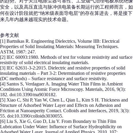
的趋势。对于关注电除尘器可靠性、工业烟气治理电极系统绝缘
安全，以及高压直流与脉冲供电装备长期运行的工程师而言，如
何在设计阶段就把“纳米级表面导电层”的存在算进去，将是接下
来几年内越来越现实的技术命题。
参考文献
[1] Bartnikas R. Engineering Dielectrics, Volume IIB: Electrical
Properties of Solid Insulating Materials: Measuring Techniques.
ASTM, 1987: 247.
[2] IEC 60093:1980. Methods of test for volume resistivity and surface
resistivity of solid electrical insulating materials.
[3] IEC 62631-3-2:2015. Dielectric and resistive properties of solid
insulating materials – Part 3-2: Determination of resistive properties
(DC methods) – Surface resistance and surface resistivity.
[4] Santos S, Verdaguer A. Imaging Water Thin Films in Ambient
Conditions Using Atomic Force Microscopy. Materials, 2016, 9(3):
182. doi:10.3390/ma9030182.
[5] Xiao C, Shi P, Yan W, Chen L, Qian L, Kim S H. Thickness and
Structure of Adsorbed Water Layer and Effects on Adhesion and
Friction at Nanoasperity Contact. Colloids and Interfaces, 2019, 3(3):
55. doi:10.3390/colloids3030055.
[6] Liu S, Xie G, Guo D, Liu Y. From Boundary to Thin Film
Lubrication Under Water: Influence of Surface Hydrophilicity on
Adsorbed Water Layer. Journal of Applied Physics, 2010, 107: