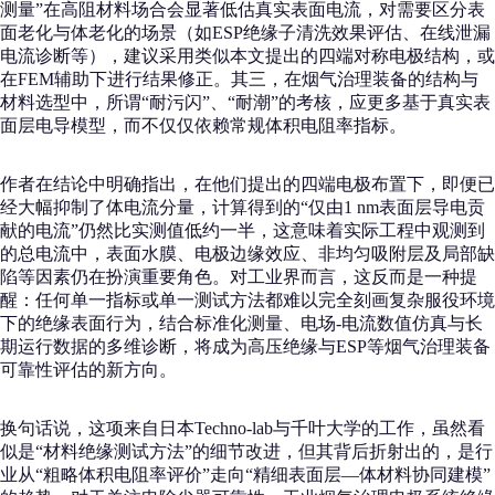
测量”在高阻材料场合会显著低估真实表面电流，对需要区分表
面老化与体老化的场景（如ESP绝缘子清洗效果评估、在线泄漏
电流诊断等），建议采用类似本文提出的四端对称电极结构，或
在FEM辅助下进行结果修正。其三，在烟气治理装备的结构与
材料选型中，所谓“耐污闪”、“耐潮”的考核，应更多基于真实表
面层电导模型，而不仅仅依赖常规体积电阻率指标。
作者在结论中明确指出，在他们提出的四端电极布置下，即便已
经大幅抑制了体电流分量，计算得到的“仅由1 nm表面层导电贡
献的电流”仍然比实测值低约一半，这意味着实际工程中观测到
的总电流中，表面水膜、电极边缘效应、非均匀吸附层及局部缺
陷等因素仍在扮演重要角色。对工业界而言，这反而是一种提
醒：任何单一指标或单一测试方法都难以完全刻画复杂服役环境
下的绝缘表面行为，结合标准化测量、电场-电流数值仿真与长
期运行数据的多维诊断，将成为高压绝缘与ESP等烟气治理装备
可靠性评估的新方向。
换句话说，这项来自日本Techno-lab与千叶大学的工作，虽然看
似是“材料绝缘测试方法”的细节改进，但其背后折射出的，是行
业从“粗略体积电阻率评价”走向“精细表面层—体材料协同建模”