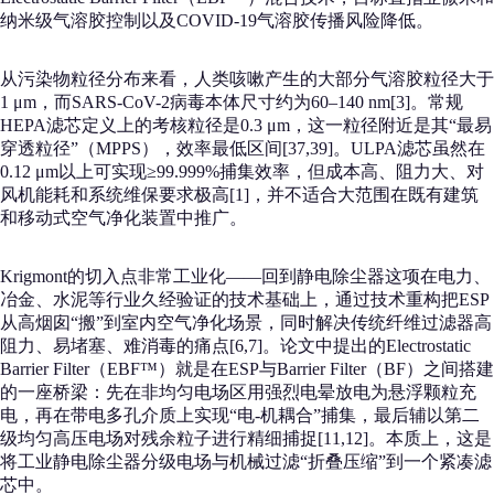
纳米级气溶胶控制以及COVID-19气溶胶传播风险降低。
从污染物粒径分布来看，人类咳嗽产生的大部分气溶胶粒径大于
1 μm，而SARS-CoV-2病毒本体尺寸约为60–140 nm[3]。常规
HEPA滤芯定义上的考核粒径是0.3 μm，这一粒径附近是其“最易
穿透粒径”（MPPS），效率最低区间[37,39]。ULPA滤芯虽然在
0.12 μm以上可实现≥99.999%捕集效率，但成本高、阻力大、对
风机能耗和系统维保要求极高[1]，并不适合大范围在既有建筑
和移动式空气净化装置中推广。
Krigmont的切入点非常工业化——回到静电除尘器这项在电力、
冶金、水泥等行业久经验证的技术基础上，通过技术重构把ESP
从高烟囱“搬”到室内空气净化场景，同时解决传统纤维过滤器高
阻力、易堵塞、难消毒的痛点[6,7]。论文中提出的Electrostatic
Barrier Filter（EBF™）就是在ESP与Barrier Filter（BF）之间搭建
的一座桥梁：先在非均匀电场区用强烈电晕放电为悬浮颗粒充
电，再在带电多孔介质上实现“电-机耦合”捕集，最后辅以第二
级均匀高压电场对残余粒子进行精细捕捉[11,12]。本质上，这是
将工业静电除尘器分级电场与机械过滤“折叠压缩”到一个紧凑滤
芯中。