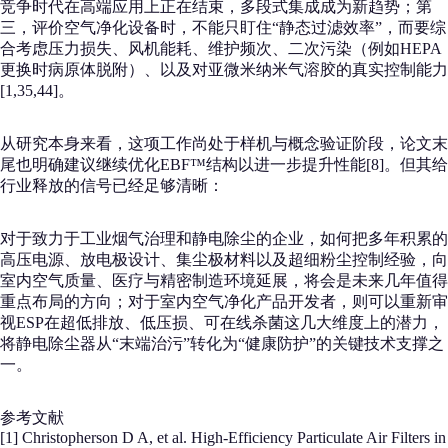
竞争时代在高端应用上正在结束，多段式集成成为新趋势；第
三，评价空气净化设备时，不能只盯住“静态过滤效率”，而要综
合考虑压力损失、风机能耗、维护频次、二次污染（例如HEPA
更换时病原体脱附）、以及对亚微米纳米气溶胶的真实控制能力
[1,35,44]。
从研究本身来看，这项工作尚处于样机与概念验证阶段，论文末
尾也明确建议继续优化EBF™结构以进一步提升性能[8]。但其给
行业释放的信号已经足够清晰：
对于致力于工业烟气治理和静电除尘的企业，如何把多年积累的
高压电源、放电极设计、集尘极材料以及超细粉尘控制经验，向
室内空气质量、医疗与精密制造环境延展，将会是未来几年值得
重点布局的方向；对于室内空气净化产品开发者，则可以重新审
视ESP在超低排放、低压损、可在线杀菌这几大维度上的潜力，
将静电除尘器从“末端治污”转化为“健康防护”的关键技术支撑之
一。
参考文献
[1] Christopherson D A, et al. High-Efficiency Particulate Air Filters in