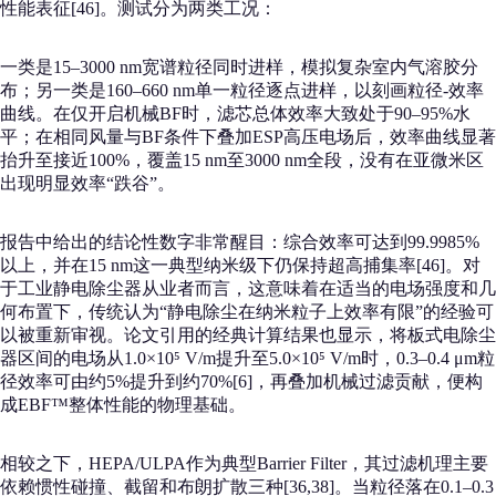
性能表征[46]。测试分为两类工况：
一类是15–3000 nm宽谱粒径同时进样，模拟复杂室内气溶胶分
布；另一类是160–660 nm单一粒径逐点进样，以刻画粒径-效率
曲线。在仅开启机械BF时，滤芯总体效率大致处于90–95%水
平；在相同风量与BF条件下叠加ESP高压电场后，效率曲线显著
抬升至接近100%，覆盖15 nm至3000 nm全段，没有在亚微米区
出现明显效率“跌谷”。
报告中给出的结论性数字非常醒目：综合效率可达到99.9985%
以上，并在15 nm这一典型纳米级下仍保持超高捕集率[46]。对
于工业静电除尘器从业者而言，这意味着在适当的电场强度和几
何布置下，传统认为“静电除尘在纳米粒子上效率有限”的经验可
以被重新审视。论文引用的经典计算结果也显示，将板式电除尘
器区间的电场从1.0×10⁵ V/m提升至5.0×10⁵ V/m时，0.3–0.4 μm粒
径效率可由约5%提升到约70%[6]，再叠加机械过滤贡献，便构
成EBF™整体性能的物理基础。
相较之下，HEPA/ULPA作为典型Barrier Filter，其过滤机理主要
依赖惯性碰撞、截留和布朗扩散三种[36,38]。当粒径落在0.1–0.3