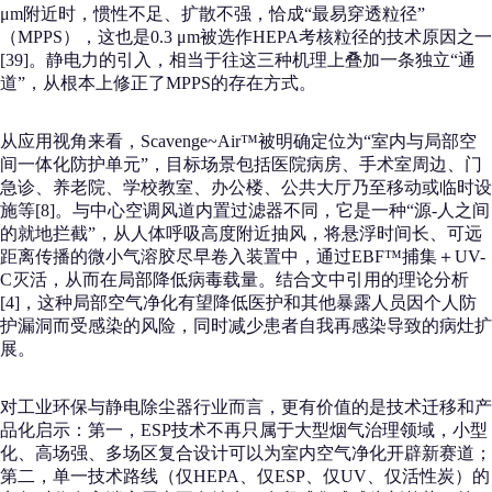
μm附近时，惯性不足、扩散不强，恰成“最易穿透粒径”
（MPPS），这也是0.3 μm被选作HEPA考核粒径的技术原因之一
[39]。静电力的引入，相当于往这三种机理上叠加一条独立“通
道”，从根本上修正了MPPS的存在方式。
从应用视角来看，Scavenge~Air™被明确定位为“室内与局部空
间一体化防护单元”，目标场景包括医院病房、手术室周边、门
急诊、养老院、学校教室、办公楼、公共大厅乃至移动或临时设
施等[8]。与中心空调风道内置过滤器不同，它是一种“源-人之间
的就地拦截”，从人体呼吸高度附近抽风，将悬浮时间长、可远
距离传播的微小气溶胶尽早卷入装置中，通过EBF™捕集＋UV-
C灭活，从而在局部降低病毒载量。结合文中引用的理论分析
[4]，这种局部空气净化有望降低医护和其他暴露人员因个人防
护漏洞而受感染的风险，同时减少患者自我再感染导致的病灶扩
展。
对工业环保与静电除尘器行业而言，更有价值的是技术迁移和产
品化启示：第一，ESP技术不再只属于大型烟气治理领域，小型
化、高场强、多场区复合设计可以为室内空气净化开辟新赛道；
第二，单一技术路线（仅HEPA、仅ESP、仅UV、仅活性炭）的