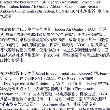
Electrostatic Precipitator, ESP, Hybrid Electrostatic Collector, Air
Purification, Indoor Air Quality, Airborne Contaminants Removal,
Airborne Contaminates Distraction, COVID-19, 静电除尘器, 室内空
气质量
在后疫情时代，室内空气质量（Indoor Air Quality，IAQ）已经
从“舒适性指标”变成许多场景的“安全底线”。美国环保署指出，
室内空气污染程度普遍是室外的2–5倍，极端情况下甚至可能超
过100倍[1]。面对细颗粒物、挥发性有机物（VOCs）以及新冠
等气溶胶传播的病毒，仅靠传统HEPA过滤器和活性炭滤芯，已
经越来越难以满足医院、养老机构、学校以及高端商业建筑的系
统性防护需求。
在这种背景下，美国Allied Environmental Technologies公司Henry
V. Krigmont在ICESP XVI（2022，布达佩斯）上发布的
《Development of the Disinfecting Air Filter》值得工业环保与空气
净化行业重点关注。该研究以静电除尘器（Electrostatic
Precipitator，ESP）技术为基础，将电场捕集、机械过滤、UV-C
杀菌与活性炭净化集成为一体，提出一种面向室内环境的新型
“消毒型空气过滤器”——Scavenge~Air™。其核心是专利
Electrostatic Barrier Filter（EBF™）混合技术，目标直指亚微米和