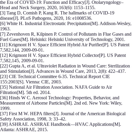
the Era of COVID-19: Function and Efficacy[J]. Otolaryngology–
Head and Neck Surgery, 2020, 163(6): 1153–1155.
[3] Tang D, Comish P, Kang R. The hallmarks of COVID-19
disease[J]. PLoS Pathogens, 2020, 16: e1008536.
[6] White H. Industrial Electrostatic Precipitation[M]. Addison-Wesley,
1963.
[7] Zevenhoven R, Kilpinen P. Control of Pollutants in Flue Gases and
Fuel Gases[M]. Helsinki: Helsinki University of Technology, 2001.
[11] Krigmont H V. Space Efficient Hybrid Air Purifier[P]. US Patent
7,582,144, 2009-09-01.
[12] Krigmont H V. Space Efficient Hybrid Collector[P]. US Patent
7,582,145, 2009-09-01.
[22] Gupta A, et al. Ultraviolet Radiation in Wound Care: Sterilization
and Stimulation[J]. Advances in Wound Care, 2013, 2(8): 422–437.
[23] CIE Technical Committee 6-35. Technical Report CIE
155:2003[S]. Vienna: CIE, 2003.
[35] National Air Filtration Association. NAFA Guide to Air
Filtration[M]. 5th ed. 2014.
[36] Hinds W C. Aerosol Technology: Properties, Behavior, and
Measurement of Airborne Particles[M]. 2nd ed. New York: Wiley,
1999.
[37] First M W. HEPA filters[J]. Journal of the American Biological
Safety Association, 1998, 3: 33–42.
[39] ASHRAE. ASHRAE Handbook—HVAC Applications[M].
Atlanta: ASHRAE, 2015.