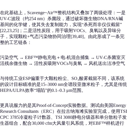
在此基础上，Scavenge~Air™整机结构又叠加了两级处理：一是
UV-C波段（约254 nm）杀菌段，通过破坏微生物DNA/RNA碱
基间的化学键，使其失去复制能力，实现“杀死而非仅仅截留”
[22,23,25]；二是活性炭段，用于吸附VOCs、臭氧以及异味分
子，实现颗粒+气态污染物协同治理[39,40]。由此形成了一条完
整的工艺链条：
污染空气 → EBF™静电充电＋电-机混合捕集 → UV-C杀菌室灭
活残余微生物 → 活性炭吸附VOCs与臭氧 → 风机送出洁净空气
与传统工业ESP偏重于大颗粒粉尘、SO₃酸雾截留不同，该系统
的设计目标瞄准的是15–3000 nm全谱段亚微米粒子，尤其是传统
HEPA/ULPA效率“塌陷”的0.1–0.3 μm范围。
更具说服力的是其Proof-of-Concept实验数据。测试由美国Energy
Research Consultants（ERC）在拉古纳海滩实验室完成，使用TSI
CPC 3785冷凝粒子计数器、TSI 3080静电分级器和单分散粒子发
生器组合，配合30,000 cfm大风量引风系统，对EBF™样机进行