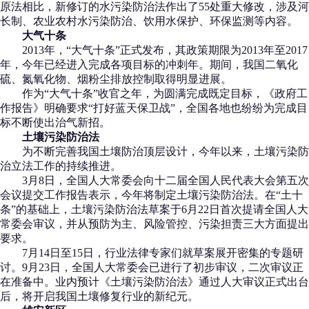
原法相比，新修订的水污染防治法作出了55处重大修改，涉及河
长制、农业农村水污染防治、饮用水保护、环保监测等内容。
大气十条
2013年，“大气十条”正式发布，其政策期限为2013年至2017
年，今年已经进入完成各项目标的冲刺年。期间，我国二氧化
硫、氮氧化物、烟粉尘排放控制取得明显进展。
作为“大气十条”收官之年，为圆满完成既定目标，《政府工
作报告》明确要求“打好蓝天保卫战”，全国各地也纷纷为完成目
标不断使出治气新招。
土壤污染防治法
为不断完善我国土壤防治顶层设计，今年以来，土壤污染防
治立法工作的持续推进。
3月8日，全国人大常委会向十二届全国人民代表大会第五次
会议提交工作报告表示，今年将制定土壤污染防治法。在“土十
条”的基础上，土壤污染防治法草案于6月22日首次提请全国人大
常委会审议，并从预防为主、风险管控、污染担责三大方面提出
要求。
7月14日至15日，行业法律专家们就草案展开密集的专题研
讨。9月23日，全国人大常委会已进行了初步审议，二次审议正
在准备中。业内预计《土壤污染防治法》通过人大审议正式出台
后，将开启我国土壤修复行业的新纪元。