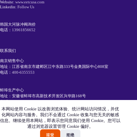
Website:
www.eetcusa.com
Linkedin:
Follow Us
韩国大河脉冲阀询价
电话：
13961856652
联系我们
南京销售中心
地址：江苏省南京市建邺区江中东路333号金奥国际中心808室
电话：
400-6355553
蚌埠生产中心
地址：安徽省蚌埠市高新技术开发区兴华路168号
电话：
0552-7111991
本网站使用 Cookie 以改善浏览体验、统计网站访问情况，并优
化网站内容与服务。我们不会通过 Cookie 收集与您无关的敏感
简历投递
信息。继续使用本网站，即表示您同意我们使用 Cookie。您可以
电话：
19105520550
通过浏览器设置管理 Cookie 偏好。
Email：
recruiting@eetc.cn
接受
拒绝
艾尼科环保技术（安徽）有限公司版权所有 © 2026 |
皖