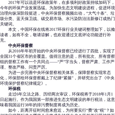
2017年可以说是环保政策年，在多项利好政策持续加码下，
今年的环保产业发展迅猛。为加快生态文明建设进程，促进环境
治理向纵深阶段挺进，中央环保督察频频出动，“大气十条”、垃
圾分类、蓝天保卫战、碳交易市场、水污染防治法新修订成热门
关键词。
本文，中国环保在线将2017环保行业关键词整理如下，以飨
读者，如有不全，敬请谅解，也欢迎通过文底评论功能进行补
充。
中央环保督察
从2016年年初开始的中央环保督察已经进行了四批，实现了
全国31个省区市的全覆盖。值得注意的是，所有批次、所有督察
组的督察工作有一个共同点——“严”字当头，督察严肃、工作严
谨、整改严格、问责严厉。
为进一步完善中央环保督察相关体系，保障督察实现常态
化，环保部给环保督察戴上了纪律“紧箍”，并研究出台了《中央
环境保护督察纪律规定》。
环保税
走过6年立法之路、历经两次审议，环保税将于2018年1月1
日起施行。作为我国第一部推进生态文明建设的单行税法，这意
味着我国运行38年的排污费制度将成为历史。
如今，距离开征时间愈来愈近，为何要实行“费”改“税”？如