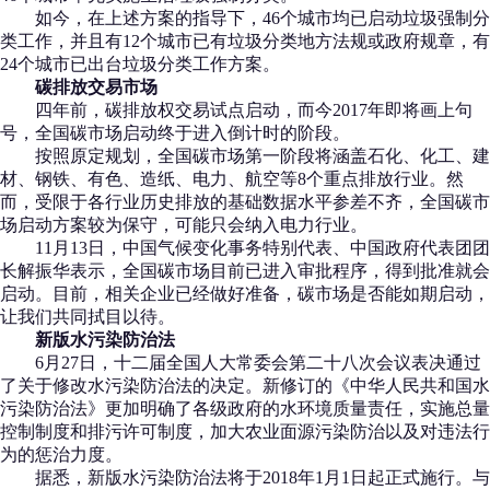
如今，在上述方案的指导下，46个城市均已启动垃圾强制分
类工作，并且有12个城市已有垃圾分类地方法规或政府规章，有
24个城市已出台垃圾分类工作方案。
碳排放交易市场
四年前，碳排放权交易试点启动，而今2017年即将画上句
号，全国碳市场启动终于进入倒计时的阶段。
按照原定规划，全国碳市场第一阶段将涵盖石化、化工、建
材、钢铁、有色、造纸、电力、航空等8个重点排放行业。然
而，受限于各行业历史排放的基础数据水平参差不齐，全国碳市
场启动方案较为保守，可能只会纳入电力行业。
11月13日，中国气候变化事务特别代表、中国政府代表团团
长解振华表示，全国碳市场目前已进入审批程序，得到批准就会
启动。目前，相关企业已经做好准备，碳市场是否能如期启动，
让我们共同拭目以待。
新版水污染防治法
6月27日，十二届全国人大常委会第二十八次会议表决通过
了关于修改水污染防治法的决定。新修订的《中华人民共和国水
污染防治法》更加明确了各级政府的水环境质量责任，实施总量
控制制度和排污许可制度，加大农业面源污染防治以及对违法行
为的惩治力度。
据悉，新版水污染防治法将于2018年1月1日起正式施行。与