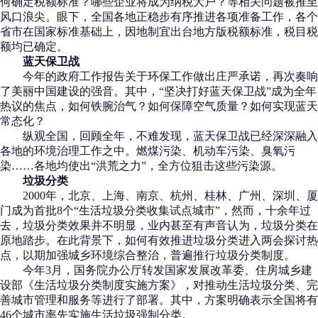
何确定税额标准？哪些企业将成为纳税大户？等相关问题被推至
风口浪尖。眼下，全国各地正稳步有序推进各项准备工作，各个
省市在国家标准基础上，因地制宜出台地方版税额标准，税目税
额均已确定。
蓝天保卫战
今年的政府工作报告关于环保工作做出庄严承诺，再次奏响
了美丽中国建设的强音。其中，“坚决打好蓝天保卫战”成为全年
热议的焦点，如何铁腕治气？如何保障空气质量？如何实现蓝天
常态化？
纵观全国，回顾全年，不难发现，蓝天保卫战已经深深融入
各地的环境治理工作之中。燃煤污染、机动车污染、臭氧污
染……各地均使出“洪荒之力”，全方位狙击这些污染源。
垃圾分类
2000年，北京、上海、南京、杭州、桂林、广州、深圳、厦
门成为首批8个“生活垃圾分类收集试点城市”，然而，十余年过
去，垃圾分类效果并不明显，业内甚至有声音认为，垃圾分类在
原地踏步。在此背景下，如何有效推进垃圾分类进入两会探讨热
点，以期加强城乡环境综合整治，普遍推行垃圾分类制度。
今年3月，国务院办公厅转发国家发展改革委、住房城乡建
设部《生活垃圾分类制度实施方案》，对推动生活垃圾分类、完
善城市管理和服务等进行了部署。其中，方案明确表示全国将有
46个城市率先实施生活垃圾强制分类。