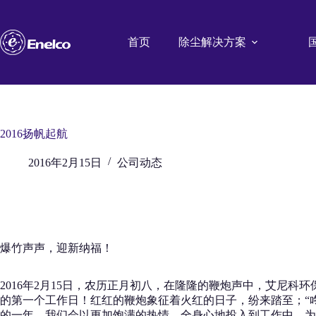
跳
至
内
首页
除尘解决方案
容
2016扬帆起航
2016年2月15日
公司动态
爆竹声声，迎新纳福！
2016年2月15日，农历正月初八，在隆隆的鞭炮声中，艾尼科
的第一个工作日！红红的鞭炮象征着火红的日子，纷来踏至；“
的一年，我们会以更加饱满的热情，全身心地投入到工作中，为