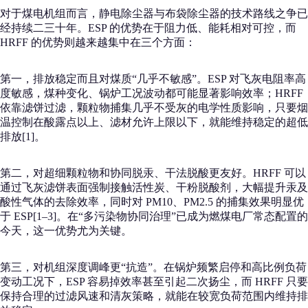
对于煤电机组而言，静电除尘器与布袋除尘器的技术路线之争已
经持续二三十年。ESP 的优势在于阻力低、能耗相对可控，而
HRFF 的优势则越来越集中在三个方面：
第一，排放稳定而且对煤质“几乎不敏感”。ESP 对飞灰电阻率高
度敏感，煤种变化、锅炉工况波动都可能显著影响效率；HRFF
依靠滤饼过滤，颗粒物捕集几乎不受灰的电学性质影响，只要烟
温控制在酸露点以上、滤材允许上限以下，就能维持稳定的超低
排放[1]。
第二，对超细颗粒物和协同脱汞、干法脱酸更友好。HRFF 可以
通过飞灰滤饼表面强制接触活性炭、干粉脱酸剂，大幅提升汞及
酸性气体的去除效率，同时对 PM10、PM2.5 的捕集效果明显优
于 ESP[1–3]。在“多污染物协同治理”已成为燃煤电厂常态配置的
今天，这一优势尤为关键。
第三，对机组深度调峰更“抗造”。在锅炉频繁启停和高比例负荷
变动工况下，ESP 容易掉效率甚至引起二次扬尘，而 HRFF 只要
保持合理的过滤风速和清灰策略，就能在较宽负荷范围内维持排