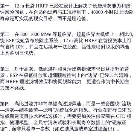
第一，12 m 长袋 HRFF 已经在设计上解决了长袋清灰能力和磨
蚀风险问题，在合适的滤料与工况控制下，40000 小时以上滤袋
寿命是可实现的现实目标，而不是理论值。
第二，在 800–1000 MWe 等超临界、超超临界大机组上，相比传
统 ESP 或短袋布袋除尘系统，12 m 高比 HRFF 在首投资本上可
节省约 10%，并且在后续与干法脱酸、活性炭喷射脱汞的耦合
上具备明显优势。
第三，对于高灰、低硫煤种和灵活燃料掺烧需求日益提升的背
景，ESP 在极低排放和超细颗粒控制上的“边界”已经非常清晰，
而 HRFF 通过滤饼效应和协同脱除能力，更适合作为中长期主
力技术路线。
第四，高比过滤并非简单提高过滤风速，而是一整套围绕“流场
—清灰—结构疲劳—滤料”系统优化的结果。行业在进行 ESP 改
造或新建项目技术路线选择时，需要更加关注供应商在 CFD 模
拟、物理模型、全尺寸清灰试验和长期寿命数据上的“硬核证
据”，而非只看单一参数（如过滤风速或单室过滤面积）。