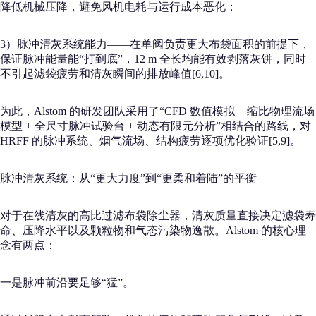
降低机械压降，避免风机电耗与运行成本恶化；
3）脉冲清灰系统能力——在单阀负责更大布袋面积的前提下，
保证脉冲能量能“打到底”，12 m 全长均能有效剥落灰饼，同时
不引起滤袋疲劳和清灰瞬间的排放峰值[6,10]。
为此，Alstom 的研发团队采用了“CFD 数值模拟 + 缩比物理流场
模型 + 全尺寸脉冲试验台 + 动态有限元分析”相结合的路线，对
HRFF 的脉冲系统、烟气流场、结构疲劳逐项优化验证[5,9]。
脉冲清灰系统：从“更大力度”到“更柔和着陆”的平衡
对于在线清灰的高比过滤布袋除尘器，清灰质量直接决定滤袋寿
命、压降水平以及颗粒物和气态污染物逸散。Alstom 的核心理
念有两点：
一是脉冲前沿要足够“猛”。