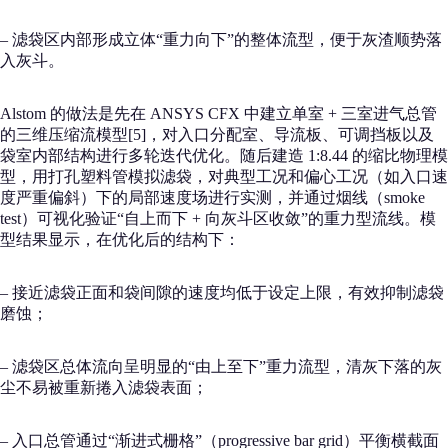
– 滤袋区内部形成立体“重力向下”的整体流型，便于灰渣顺势落
入灰斗。
Alstom 的做法是先在 ANSYS CFX 中建立单室 + 三室进气总管
的三维压缩流模型[5]，对入口分配室、导流板、可调挡板以及
袋室内部结构进行多轮迭代优化。随后建造 1:8.44 的缩比物理模
型，用打孔塑料管模拟滤袋，对典型工况和偏心工况（如入口速
度严重偏斜）下的局部速度场进行实测，并通过烟线（smoke
test）可视化验证“自上而下 + 向灰斗区收敛”的重力型流线。模
型结果显示，在优化后的结构下：
– 接近滤袋正面和袋间隙的速度均低于设定上限，有效抑制滤袋
磨蚀；
– 滤袋区总体流向呈明显的“由上至下”重力流型，清灰下落的灰
尘不易被重新捲入滤袋表面；
– 入口总管通过“渐进式栅格”（progressive bar grid）平衡横截面