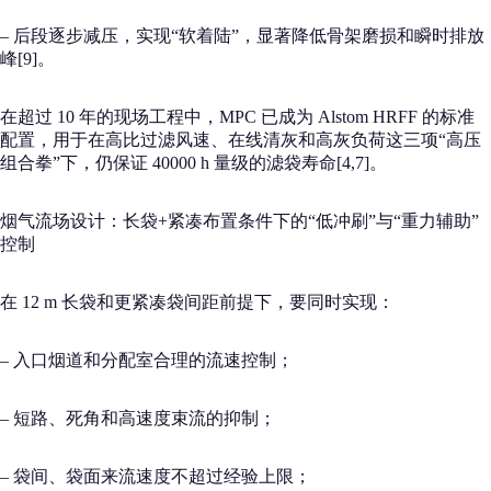
– 后段逐步减压，实现“软着陆”，显著降低骨架磨损和瞬时排放
峰[9]。
在超过 10 年的现场工程中，MPC 已成为 Alstom HRFF 的标准
配置，用于在高比过滤风速、在线清灰和高灰负荷这三项“高压
组合拳”下，仍保证 40000 h 量级的滤袋寿命[4,7]。
烟气流场设计：长袋+紧凑布置条件下的“低冲刷”与“重力辅助”
控制
在 12 m 长袋和更紧凑袋间距前提下，要同时实现：
– 入口烟道和分配室合理的流速控制；
– 短路、死角和高速度束流的抑制；
– 袋间、袋面来流速度不超过经验上限；