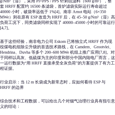
g/Nm³（湿），采用 PI+PPS / PPS 针刺毡滤料（600 g/m²），整
套 HRFF 配置约 16500 条滤袋，首炉滤袋实际运行寿命超过
40000 小时，破袋率远低于 1%[4]。南非 Arnot 电站（6×350
MWe）则在原有 ESP 改造为 HRFF 后，在 45–50 g/Nm³（湿）高
负荷工况下，同类滤袋同样实现了 40000–45000 小时的可靠运行
[4,7]。
基于这些经验，南非电力公司 Eskom 已将独立式 HRFF 作为现
役煤电机组除尘升级的首选技术路线，在 Camdem、Grootvlei、
Hendrina、Duvha 等多个 200–600 MWe 机组上推广应用[7,8]。对
于同样以高灰、低硫煤为主的印度和部分中国内陆电厂而言，这
一运行数据为“用 HRFF 直接承受全灰负荷”的方案提供了有力工
程证据。
行业启示：当 12 m 长袋成为新常态时，应如何看待 ESP 与
HRFF 的边界
综合技术和工程数据，可以给出几个对烟气治理行业具有指引意
义的结论：