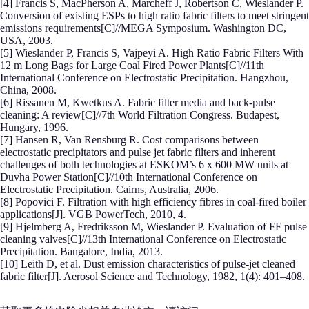
[4] Francis S, MacPherson A, Marcheff J, Robertson C, Wieslander P.
Conversion of existing ESPs to high ratio fabric filters to meet stringent
emissions requirements[C]//MEGA Symposium. Washington DC,
USA, 2003.
[5] Wieslander P, Francis S, Vajpeyi A. High Ratio Fabric Filters With
12 m Long Bags for Large Coal Fired Power Plants[C]//11th
International Conference on Electrostatic Precipitation. Hangzhou,
China, 2008.
[6] Rissanen M, Kwetkus A. Fabric filter media and back-pulse
cleaning: A review[C]//7th World Filtration Congress. Budapest,
Hungary, 1996.
[7] Hansen R, Van Rensburg R. Cost comparisons between
electrostatic precipitators and pulse jet fabric filters and inherent
challenges of both technologies at ESKOM’s 6 x 600 MW units at
Duvha Power Station[C]//10th International Conference on
Electrostatic Precipitation. Cairns, Australia, 2006.
[8] Popovici F. Filtration with high efficiency fibres in coal-fired boiler
applications[J]. VGB PowerTech, 2010, 4.
[9] Hjelmberg A, Fredriksson M, Wieslander P. Evaluation of FF pulse
cleaning valves[C]//13th International Conference on Electrostatic
Precipitation. Bangalore, India, 2013.
[10] Leith D, et al. Dust emission characteristics of pulse-jet cleaned
fabric filter[J]. Aerosol Science and Technology, 1982, 1(4): 401–408.