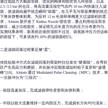
通过低阻力大截面管路、优化的阀体和喷吹管几何形状，以及
2.5–3.5 bar 的仓压，将高流量压缩空气在约 10 ms 内快速注入滤
袋，使滤袋由扁平状态瞬间“鼓圆”，在几乎无与骨架摩擦的状态
下将灰饼整体剥离。为应对 12 m 长袋和单阀更大过滤面积的需
求，Alstom 新开发了 Radius Nozzle 喷吹管，重点利用动压而非
静压，减少沿程损失，保证喷孔沿长度方向的压力分布更均匀。
实测结果表明，新系统在保持顶部不过压、袋底脉冲压力仍达标
的前提下，可多清灰约 20% 的滤袋面积[5]。
二是滤袋回落过程要足够“柔”。
传统短脉冲方式在滤袋回落到骨架时往往发生“硬着陆”，在弯折
区产生高应力和磨损，并在脉冲后期形成短时粒子直穿和“渗透
峰”[10]。Alstom 通过 Modulated Pulse Cleaning（MPC）技术，将
一次脉冲分为“三段式”：
– 前段迅速加压，完成滤袋弹性变形和灰饼剥离；
– 中段以较大流量维持一定内部压力，完成袋长方向均匀清灰；