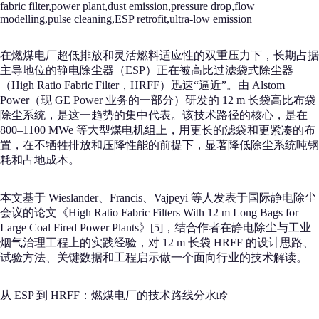
fabric filter,power plant,dust emission,pressure drop,flow
modelling,pulse cleaning,ESP retrofit,ultra-low emission
在燃煤电厂超低排放和灵活燃料适应性的双重压力下，长期占据
主导地位的静电除尘器（ESP）正在被高比过滤袋式除尘器
（High Ratio Fabric Filter，HRFF）迅速“逼近”。由 Alstom
Power（现 GE Power 业务的一部分）研发的 12 m 长袋高比布袋
除尘系统，是这一趋势的集中代表。该技术路径的核心，是在
800–1100 MWe 等大型煤电机组上，用更长的滤袋和更紧凑的布
置，在不牺牲排放和压降性能的前提下，显著降低除尘系统吨钢
耗和占地成本。
本文基于 Wieslander、Francis、Vajpeyi 等人发表于国际静电除尘
会议的论文《High Ratio Fabric Filters With 12 m Long Bags for
Large Coal Fired Power Plants》[5]，结合作者在静电除尘与工业
烟气治理工程上的实践经验，对 12 m 长袋 HRFF 的设计思路、
试验方法、关键数据和工程启示做一个面向行业的技术解读。
从 ESP 到 HRFF：燃煤电厂的技术路线分水岭