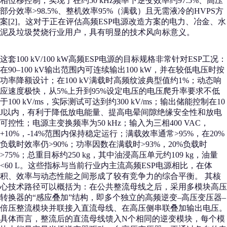
相位移控制，实现了在约50 kHz频率下逆变效率约97.5%、高压
部分效率>98.5%、整机效率95%（满载）且无需液冷的HVPS方
案[2]。这对于正在评估高频ESP电源改造方案的电力、冶金、水
泥及垃圾焚烧行业用户，具有明显的技术风向标意义。
这套100 kV/100 kW高频ESP电源的目标规格非常针对ESP工况：
在90–100 kV输出范围内可连续输出100 kW，并在较低电压时按
功率降额设计；在100 kV满载时高频纹波典型值约1%；动态响
应速度极快，从5%上升到95%设定电压的电压爬升率要求不低
于100 kV/ms，实际测试可达到约300 kV/ms；输出储能控制在10
J以内，有利于降低放电能量、提高电晕间隙绝缘安全性和放电
可控性；电源主变换频率为50 kHz；输入为三相400 VAC，
+10%，-14%范围内保持稳定运行；满载效率通常>95%，在20%
负载时效率仍>90%；功率因数在满载时>93%，20%负载时
>75%；总重目标约250 kg，其中油浸高压单元约109 kg，油量
<60 L。这些指标与当前行业内主流高频ESP电源相比，在体
积、效率与动态性能之间形成了较有竞争力的综合平衡。 其核
心技术路径可以概括为：在公共整流母线之后，采用多模块高压
转换器的“感应叠加”结构，即多个独立的高频逆变–高压变压器–
倍压整流模块并联接入直流母线、在高压侧串联叠加输出电压。
具体而言，整流后的直流母线馈入N个相同的逆变模块，每个模