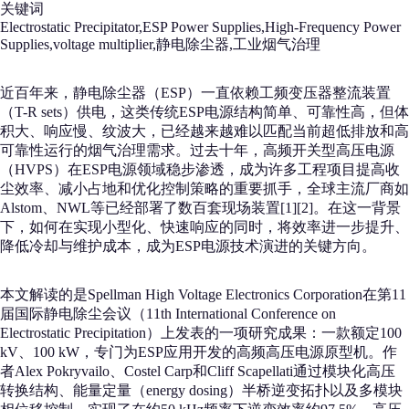
关键词
Electrostatic Precipitator,ESP Power Supplies,High-Frequency Power
Supplies,voltage multiplier,静电除尘器,工业烟气治理
近百年来，静电除尘器（ESP）一直依赖工频变压器整流装置
（T-R sets）供电，这类传统ESP电源结构简单、可靠性高，但体
积大、响应慢、纹波大，已经越来越难以匹配当前超低排放和高
可靠性运行的烟气治理需求。过去十年，高频开关型高压电源
（HVPS）在ESP电源领域稳步渗透，成为许多工程项目提高收
尘效率、减小占地和优化控制策略的重要抓手，全球主流厂商如
Alstom、NWL等已经部署了数百套现场装置[1][2]。在这一背景
下，如何在实现小型化、快速响应的同时，将效率进一步提升、
降低冷却与维护成本，成为ESP电源技术演进的关键方向。
本文解读的是Spellman High Voltage Electronics Corporation在第11
届国际静电除尘会议（11th International Conference on
Electrostatic Precipitation）上发表的一项研究成果：一款额定100
kV、100 kW，专门为ESP应用开发的高频高压电源原型机。作
者Alex Pokryvailo、Costel Carp和Cliff Scapellati通过模块化高压
转换结构、能量定量（energy dosing）半桥逆变拓扑以及多模块