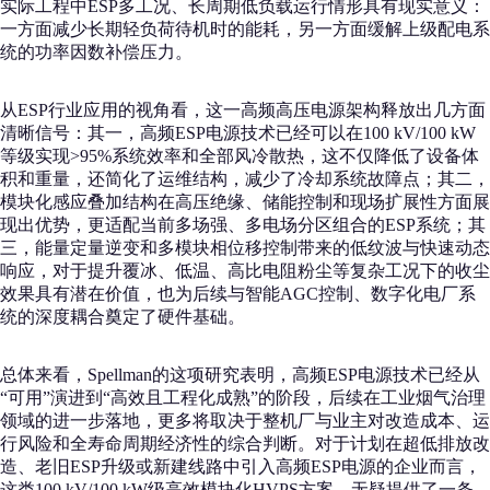
实际工程中ESP多工况、长周期低负载运行情形具有现实意义：
一方面减少长期轻负荷待机时的能耗，另一方面缓解上级配电系
统的功率因数补偿压力。
从ESP行业应用的视角看，这一高频高压电源架构释放出几方面
清晰信号：其一，高频ESP电源技术已经可以在100 kV/100 kW
等级实现>95%系统效率和全部风冷散热，这不仅降低了设备体
积和重量，还简化了运维结构，减少了冷却系统故障点；其二，
模块化感应叠加结构在高压绝缘、储能控制和现场扩展性方面展
现出优势，更适配当前多场强、多电场分区组合的ESP系统；其
三，能量定量逆变和多模块相位移控制带来的低纹波与快速动态
响应，对于提升覆冰、低温、高比电阻粉尘等复杂工况下的收尘
效果具有潜在价值，也为后续与智能AGC控制、数字化电厂系
统的深度耦合奠定了硬件基础。
总体来看，Spellman的这项研究表明，高频ESP电源技术已经从
“可用”演进到“高效且工程化成熟”的阶段，后续在工业烟气治理
领域的进一步落地，更多将取决于整机厂与业主对改造成本、运
行风险和全寿命周期经济性的综合判断。对于计划在超低排放改
造、老旧ESP升级或新建线路中引入高频ESP电源的企业而言，
这类100 kV/100 kW级高效模块化HVPS方案，无疑提供了一条