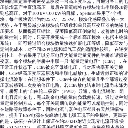
块由能量定量半桥逆变器驱动一台高压变压器，再通过各自的电
压倍增器产生直流高压，最后在直流端将各模块输出串联叠加得
到总高压。对于100 kV/100 kW的目标，Spellman采用了4个模
块，每个模块设计为约25 kV、25 kW。模块化感应叠加的一大
优势，在于明显减少单模块倍压级数和单只高压变压器的绝缘电
压要求，从而提高压缩比、显著降低高压侧储能，改善放电时的
能量控制；同时，只要开发完成一个标准高压模块（包括主绝缘
系统），即可通过组合模块数量快速扩展电压等级，降低研发与
定制化成本，对不同ESP电场和烟气工况的适配性较强。 在逆变
拓扑上，作者采用了以分压电容为能量定量元件的半桥准谐振逆
变器。每个模块的半桥中串联一只“能量定量电容”（Cdiv），在
正常工作状态下，Cdiv被充至母线电压，当对应功率开关导通
时，Cdiv经高压变压器原边和串联电感放电，生成近似正弦的谐
振电流波形；在理想条件下，Cdiv中储存的能量几乎全部通过变
压器转移到二次侧的倍压电路。若Cdiv放电结束时电流尚未降为
零，桥臂上的“自由轮二极管”（FWD）导通，将电流钳位、阻
止电容反向充电，完成剩余电感能量向负载侧传递。通过这种能
量定量控制方式，每个开关周期传送的能量可以精确控制，同时
在短路等故障条件下，回路电流与器件电压都具有天然限幅特
性，提升了ESP电源在尖峰放电和电弧工况下的鲁棒性。更重要
的是，该拓扑在设计上保证在约50 kHz附近实现零电流开通/关
断（ZCS/ZCC），把开关损耗降至极低水平，使逆变段本身的