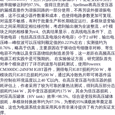
效率能够达到约97.5%。 值得注意的是，Spellman将高压变压器
的漏感直接作为谐振回路的一部分使用，不再另设外接谐振电
感，这不仅减少器件数量和成本，也使得电路参数更加可复现、
对温度不敏感，有利于批量生产和长期稳定运行。多模块逆变输
出之间采用固定相位移控制，考虑到输出侧为全波整流，4个模
块之间的相移量为π/4。仿真结果显示，在高线电压条件下、总
等效电容（包括高压倍压及电场分布电容）小于2 nF时，输出电
压峰—峰纹波可以压缩到额定值的0.223%左右；实测值约为
0.76%，略高于仿真，主要原因在于驱动信号细微非对称、寄生
电容不均衡以及变压器绕组的制造差异等，这一差距在高频高压
电源工程实践中是可预期的。 在实验验证方面，研究团队首先
对单个模块进行了详尽的波形与损耗测试，使用Powerex
CM300DC-24NFM IGBT器件，测得每只IGBT损耗约50 W，单
模块四只IGBT总损耗约200 W，通过风冷散热片即可将器件温
升控制在环境温度以上40 ℃以内。在高压变压器与倍压器的损
耗评估上，作者采用了较为可靠的量热法测试，得到高压部分总
损耗约344 W，其中变压器损耗约175 W，其余为倍压器损耗，
对应高压罐体（HV tank）效率>98.5%。综合逆变段和高压罐体
损耗，单模块转换效率约为97.5%，为整机95%满载效率奠定基
础，这也为电源系统全面采用风冷而非液冷提供了有力的实证支
撑。