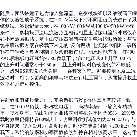
随后，团队搭建了包含输入整流器、逆变模块组以及油浸高压罐
体的实验性质子系统，在100 kV等级下对不同阻值负载进行了系
统测试。波形记录显示，在100 kV/100 kW及100 kV/50 kW运行
条件下，多模块原边电流波形互相错相且主谐振电流脉冲后仅存
在小幅衰减振荡，基本由变压器漏感与寄生电容谐振所致；与传
统串联谐振方案在轻载下常见的“反向摆动”电流脉冲相比，该拓
扑在中轻载下显著抑制了多余谐振过程。动态性能方面，在400
VAC标称线电压和约95 kΩ负载下，输出电压从0上升至100 kV
的上升时间通常小于250 μs，且上升时间对负载变化并不敏感，
这一点对ESP来说尤为关键——在频繁放电、抑弧控制以及工况
波动时，可以以更高的频率与精度进行电压调节，从而提升收尘
效率和系统可控性。
在能效和电能质量方面，实验数据与PSpice仿真具有较好一致
性：在100 kΩ负载、标称线电压下，满功率条件下输入有功功
率、视在功率、输出功率的曲线表明整机效率约为95%，20%负
载时效率仍保持在90%以上；功率因数测试值约为0.94–0.95，与
仿真结果（PF≈0.943）高度接近。即便在更高阻值（200 kΩ）轻
载下，系统的效率和功率因数依然维持在相对较高水平，这对于