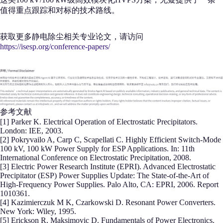
值得重点跟踪和对标的技术路线。
获取更多静电除尘相关专业论文，请访问
https://isesp.org/conference-papers/
参考文献
[1] Parker K. Electrical Operation of Electrostatic Precipitators.
London: IEE, 2003.
[2] Pokryvailo A, Carp C, Scapellati C. Highly Efficient Switch-Mode
100 kV, 100 kW Power Supply for ESP Applications. In: 11th
International Conference on Electrostatic Precipitation, 2008.
[3] Electric Power Research Institute (EPRI). Advanced Electrostatic
Precipitator (ESP) Power Supplies Update: The State-of-the-Art of
High-Frequency Power Supplies. Palo Alto, CA: EPRI, 2006. Report
1010361.
[4] Kazimierczuk M K, Czarkowski D. Resonant Power Converters.
New York: Wiley, 1995.
[5] Erickson R, Maksimovic D. Fundamentals of Power Electronics.