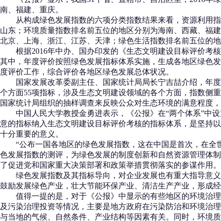
南、福建、重庆。
从构成绿色发展指数的六项分类指数结果来看，资源利用指数
山东；环境质量指数排名前五位的地区分别为海南、西藏、福建
北京、上海、浙江、江苏、天津；绿色生活指数排名前五位的地
根据2016年中办、国办印发的《生态文明建设目标评价考核
其中，年度评价按照绿色发展指标体系实施，生成各地区绿色发
度评价工作，综合评价各地区绿色发展总体状况。
国家发展改革委副主任、国家统计局局长宁吉喆介绍，年度评
个方面55项指标，涉及生态文明建设领域的各个方面，指数侧
国家统计局组织的抽样调查来反映公众对生态环境的满意程度，
中国人民大学教授金勇进表示，《公报》在“两个体系”中设置
意的指标纳入生态文明建设目标评价考核的指标体系，是坚持以
十分重要的意义。
“公布一国各地区的绿色发展指数，这在中国是首次，在全世
色发展指数的测评，为绿色发展的制度创新和自然资源管理体制
了促进党和国家重大决策部署和政策举措贯彻落实的参谋作用。
绿色发展指数及其指标导向，对企业发展也有重大指导意义。
鼓励发展绿色产业，壮大节能环保产业、清洁生产产业，形成经
值得一提的是，对于《公报》中显示的有些地区的环境治理指
及污染治理投资等情况，主要是地方政府在污染防治和环境治理
与当地的气候、自然条件、产业结构等因素有关。同时，环境质