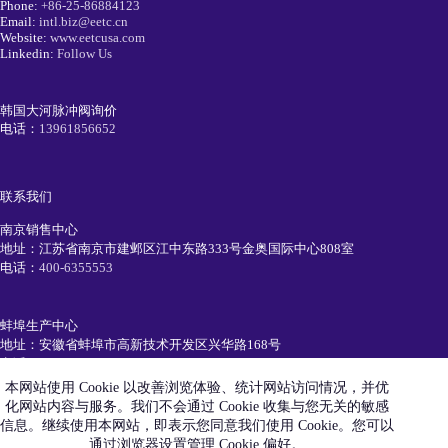
Phone:
+86-25-86884123
Email:
intl.biz@eetc.cn
Website:
www.eetcusa.com
Linkedin:
Follow Us
韩国大河脉冲阀询价
电话：
13961856652
联系我们
南京销售中心
地址：江苏省南京市建邺区江中东路333号金奥国际中心808室
电话：
400-6355553
蚌埠生产中心
地址：安徽省蚌埠市高新技术开发区兴华路168号
电话：
0552-7111991
本网站使用 Cookie 以改善浏览体验、统计网站访问情况，并优
化网站内容与服务。我们不会通过 Cookie 收集与您无关的敏感
简历投递
信息。继续使用本网站，即表示您同意我们使用 Cookie。您可以
电话：
19105520550
通过浏览器设置管理 Cookie 偏好。