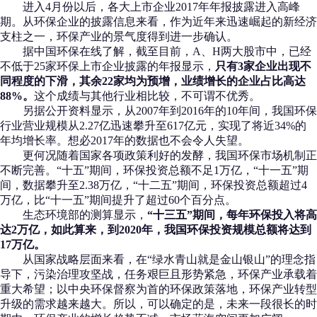
进入4月份以后，各大上市企业2017年年报披露进入高峰
期。从环保企业的披露信息来看，作为近年来迅速崛起的新经济
支柱之一，环保产业的景气度得到进一步确认。
据中国环保在线了解，截至目前，A、H两大股市中，已经
不低于25家环保上市企业披露的年报显示，
只有3家企业出现不
同程度的下滑，其余22家均为预增，业绩增长的企业占比高达
88%。
这个成绩与其他行业相比较，不可谓不优秀。
另据公开资料显示，从2007年到2016年的10年间，我国环保
行业营业规模从2.27亿迅速攀升至617亿元，实现了将近34%的
年均增长率。想必2017年的数据也不会令人失望。
更何况随着国家各项政策利好的发酵，我国环保市场机制正
不断完善。“十五”期间，环保投资总额不足1万亿，“十一五”期
间，数据攀升至2.38万亿，“十二五”期间，环保投资总额超过4
万亿，比“十一五”期间提升了超过60个百分点。
生态环境部的测算显示，
“十三五”期间，每年环保投入将高
达2万亿，如此算来，到2020年，我国环保投资规模总额将达到
17万亿。
从国家战略层面来看，在“绿水青山就是金山银山”的理念指
导下，污染治理攻坚战，任务艰巨且形势紧急，环保产业承载着
重大希望；以中央环保督察为首的环保政策落地，环保产业转型
升级的需求越来越大。所以，可以确定的是，未来一段很长的时