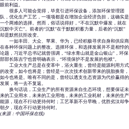
眼前利益。
很多人可能会觉得，毕竟引进环保设备，添加环保管理团
队，优化生产工艺，一项项都是在增加企业经济负担，这确实是
一个两难的选择。然而，俗话说得好，“不在沉默中爆发，就在
沉默中灭亡”。前者的“沉默”在于默默积蓄力量，后者的“沉默”
却是默然抗拒改变。
一如丰田、大众、苹果、华为，已经积极寻求自身和供应商
在各种环保问题上的整改。选择环保，和选择发展并不是相悖的
论题，习近平总书记就曾强调，“绿水青山就是金山银山”，环保
部部长陈吉宁也曾明确表示，“环境保护不是发展的包袱”。
工业大生产总是在变革中，浴火重生，曾经是能源利用方式
的改变，如今也将是；曾经是一次次技术创新带来的脱胎换骨，
如今也将是。唯有不同的是，曾经以透支生态资源为代价赢得的
发展，将一去不复返。
换句话说，工业生产的所有资源来自生态环境，想要保证未
来的工业用水，未来的工业用地，未来的工业耗材，未来的生产
能源，现在不行动更待何时；工艺革新不分早晚，优胜劣汰却争
朝夕，现在不行动更待何时。
(来源：中国环保在线)