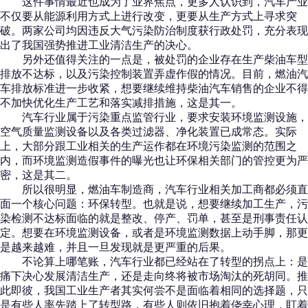
这件事情最近也成为了业界焦点，更多人认识到，汽车产业
不仅要从能源利用方式上进行改变，更要从生产方式上寻求突
破。两家公司均因违反大气污染防治制度获行政处罚，充分表现
出了我国强势推进工业清洁生产的决心。
另外还值得关注的一点是，被处罚的企业存在生产柴油车型
排放不达标，以及污染控制装置弄虚作假的情况。目前，燃油汽
车排放标准进一步收紧，想要继续维持柴油汽车销售的企业不得
不加快优化生产工艺和落实减排措施，这是其一。
汽车行业属于污染重点监管行业，要求安装环境监测设施，
空气质量监测设备以及各类过滤器、净化装置已成常态。实际
上，大部分跟工业相关的生产运作都在环境污染监测的范围之
内，而环境监测造假事件的曝光也让环保相关部门的管控更为严
密，这是其二。
所以很明显，燃油车制造商，汽车行业相关加工商都必须直
面一个核心问题：环保转型。也就是说，想要继续加工生产，污
染检测不达标面临的就是整改、停产、罚单，甚至是刑事责任认
定。想要在环境监测设备，或者是环境监测数据上动手脚，那更
是越来越难，并且一旦发现就是更严重的后果。
不论算上哪笔账，汽车行业都已经站在了转型的拐点上：是
痛下决心发展清洁生产，还是走向终将被市场淘汰的死胡同。推
此即彼，我国工业生产者其实何尝不是面临着相同的选择题，只
是有些人率先踏上了转型路，有些人则依旧抱着侥幸心理，盯着