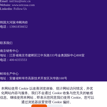
Email:
intl.biz@eetc.cn
Website:
www.eetcusa.com
Linkedin:
Follow Us
韩国大河脉冲阀询价
电话：
13961856652
联系我们
南京销售中心
地址：江苏省南京市建邺区江中东路333号金奥国际中心808室
电话：
400-6355553
蚌埠生产中心
地址：安徽省蚌埠市高新技术开发区兴华路168号
电话：
0552-7111991
本网站使用 Cookie 以改善浏览体验、统计网站访问情况，并优
化网站内容与服务。我们不会通过 Cookie 收集与您无关的敏感
简历投递
信息。继续使用本网站，即表示您同意我们使用 Cookie。您可以
电话：
19105520550
通过浏览器设置管理 Cookie 偏好。
Email：
recruiting@eetc.cn