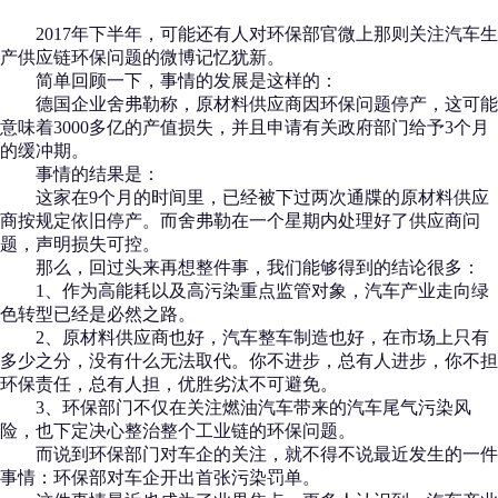
2017年下半年，可能还有人对环保部官微上那则关注汽车生
产供应链环保问题的微博记忆犹新。
简单回顾一下，事情的发展是这样的：
德国企业舍弗勒称，原材料供应商因环保问题停产，这可能
意味着3000多亿的产值损失，并且申请有关政府部门给予3个月
的缓冲期。
事情的结果是：
这家在9个月的时间里，已经被下过两次通牒的原材料供应
商按规定依旧停产。而舍弗勒在一个星期内处理好了供应商问
题，声明损失可控。
那么，回过头来再想整件事，我们能够得到的结论很多：
1、作为高能耗以及高污染重点监管对象，汽车产业走向绿
色转型已经是必然之路。
2、原材料供应商也好，汽车整车制造也好，在市场上只有
多少之分，没有什么无法取代。你不进步，总有人进步，你不担
环保责任，总有人担，优胜劣汰不可避免。
3、环保部门不仅在关注燃油汽车带来的汽车尾气污染风
险，也下定决心整治整个工业链的环保问题。
而说到环保部门对车企的关注，就不得不说最近发生的一件
事情：环保部对车企开出首张污染罚单。