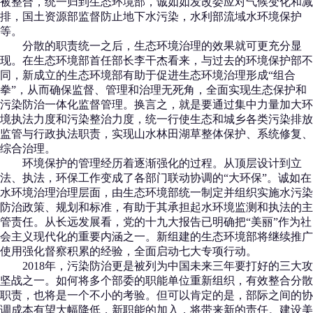
被整合，统一归到生态环境部，诚如如发改委应对气候变化和减
排，国土资源部监督防止地下水污染，水利部流域水环境保护
等。
分散的职责统一之后，生态环境治理的效果就可更充分显
现。在生态环境部首任部长李干杰看来，与过去的环境保护部不
同，新成立的生态环境部有助于促进生态环境治理形成“组合
拳”，从而确保监督、管理和治理无死角，全面实现生态保护和
污染防治一体化监督管理。换言之，就是要通过集中力量加大环
境执法力度和污染整治力度，统一行使生态和城乡各类污染排放
监管与行政执法职责，实现山水林田湖草整体保护、系统修复、
综合治理。
环境保护的管理经历着逐渐强化的过程。从顶层设计到立
法、执法，环保工作变成了各部门联动协调的“大环保”。诚如在
水环境治理治理层面，由生态环境部统一制定并组织实施水污染
防治政策、规划和标准，有助于其承担起水环境监测和执法的主
管责任。从长远发展看，党的十九大报告已明确把“美丽”作为社
会主义现代化的重要内涵之一。新组建的生态环境部将继续推广
使用强化督察积累的经验，全面启动七大专项行动。
2018年，污染防治更是被列为中国未来三年要打好的三大攻
坚战之一。如何将多个部委的职能单位重新组织，有效整合分散
职责，也将是一个不小的考验。但可以肯定的是，部际之间的协
调成本有望大幅降低，新职能的加入，将带来新的责任。建设美