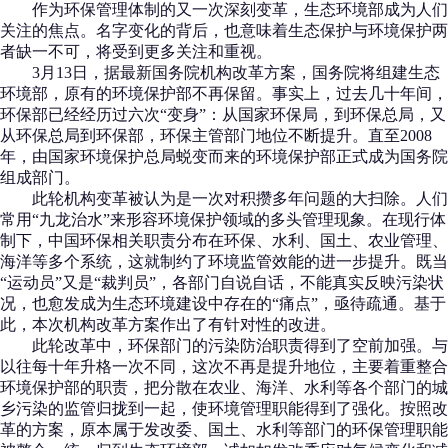
作为环保管理体制的又一次深刻变革，生态环境部成为人们
关注的焦点。名字变化的背后，也意味着生态保护与环境保护两
者缺一不可，将受到更多关注和重视。
3月13日，据最新国务院机构改革方案，国务院将组建生态
环境部，原有的环境保护部不再保留。事实上，过去几十年间，
环保部已经经历过六次“变身”：从国家环保局，到环保总局，又
从环保总局到环保部，环保主管部门地位不断提升。直至2008
年，由国家环境保护总局蜕变而来的环境保护部正式成为国务院
组成部门。
此轮机构变革被认为是一次对积攒多年问题的大扫除。人们
常用“九龙治水”来形容环境保护领域的多头管理现象。在现行体
制下，中国环保相关职责分布在环保、水利、国土、农业管理、
海洋等多个系统，这就制约了环境监管效能的进一步提升。既当
“运动员”又是“裁判员”，各部门自说自话，不能真实反映污染状
况，也愈发成为生态环境建设中存在的“痛点”，亟待疏通。基于
此，本次机构改革方案作出了有针对性的改进。
此轮改革中，环保部门的污染防治职责得到了空前加强。与
以往每十年升格一次不同，这次不再是提升地位，主要着重整合
环境保护部的职责，把分散在农业、海洋、水利等各个部门的城
乡污染的监管归拢到一起，使环境管理职能得到了强化。按照改
革的方案，原本属于发改委、国土、水利等部门的环保管理职能