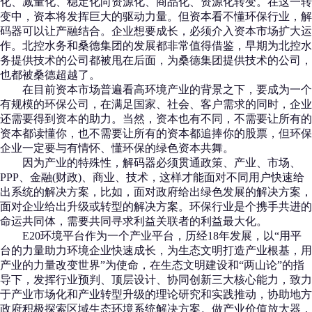
化、减量化、稳定化向资源化、商品化、资源化转变。在这一转
变中，资本将发挥巨大的驱动力量。但资本看不懂环保行业，解
码器可以让产融结合。企业想要成长，必须介入资本市场扩大运
作。北控水务和桑德集团的发展都非常值得借鉴，早期为北控水
务提供技术的公司都被甩在后面，为桑德集团提供技术的公司，
也都被桑德超越了。
在目前资本市场普遍看高环境产业的背景之下，要成为一个
有规模的环保公司，在满足国家、社会、客户需求的同时，企业
还需要得到资本的助力。当然，资本也有不同，不需要让所有的
资本都读懂你，也不需要让所有的资本都追捧你的股票，但环保
企业一定要与有情怀、懂环保的绿色资本共舞。
因为产业的特殊性，解码器必须贯通政策、产业、市场、
PPP、金融(财政)、商业、技术，这样才能面对不同用户快速给
出系统的解决方案，比如，面对政府给出绿色发展的解决方案，
面对企业给出升级或转型的解决方案。环保行业是个携手共进的
命运共同体，需要共同寻求利益关联者的利益最大化。
E20环境平台作为一个产业平台，历经18年发展，以“用平
台的力量助力环境企业快速成长，为生态文明打造产业根基，用
产业的力量改变世界”为使命，在生态文明建设和“两山论”的指
导下，发挥行业预判、顶层设计、协同创新三大核心能力，致力
于产业市场化和产业转型升级的理论研究和实践推动，协助地方
政府积极探索区域生态环境系统解决方案。做产业价值放大器，