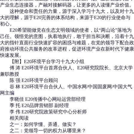
产业生态连接器，产融对接解码器，让更多的人读懂产业价值。
这种使命和责任的力量，源于深入学习十九大，以及对十九
大的理解，源于E20完善的体系结构，来源于E20的行业使命与
初心。
E20希望能做党在生态文明领域的使者，以“两山论”落地为
己任。领悟党的意图，执着地执行，敢于担当和决断，沿着十九
大的指针直面行业快速扩容的困惑与难题，在党的领导下配合政
府推动环境公共服务的改革进程，促进环境产业在新时代下健康
快速发展。
【附】E20环境平台学习十九大小组
傅 涛 E20环境平台首席合伙人、E20研究院院长、北京大学
兼职教授
陈 强 E20环境平台顾问
谷 林 E20环境平台合伙人、中国水网/中国固废网/中国大气
网主编
李晓佳 E20传播中心网站运营部经理
季 托 E20品牌营销部 副经理
李 伟 E20研究院政策研究中心分析师
相关阅读
之一：如何学懂、弄通、做实？
之二：党领导一切的权力从哪里来？