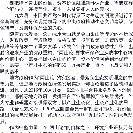
要把绿水青山的价值、资本价值融通到环保产业，需要这样
一个解码器，连接产业、资本，以及党和人民的需求。
十九大后，中国共产党在时代背景下对生态文明建设进行了
全新阐述，充分体现党领导下的中央政府推动生态文明建设、绿
色转型、发展环保产业的决心。
随着五大发展理念、绿水青山就是金山银山等理念的不断深
入，财政政策、产权政策、价格政策、投资政策、监管政策、金
融政策等都发生了重大变革，环境产业作为政策敏感性产业，也
必将迎来产业的深刻重构。“两山论”要求环保产业从成本中心转
向价值中心，需要把绿水青山的价值、资本价值融通到环保产
业，需要一个产业生态的解码器，连接产业、资本，以及党和人
民的需求。
地方政府作为“两山论”的实践者，是落实生态文明理念的中
坚力量，但是地方政府在绿色发展实践中却面临着诸多困惑和困
难。因此，从2016年10月开始，E20环境平台将服务对象下沉到
黄山、邯郸等地方政府，发挥平台产业智库和产业集群优势，作
为专业解码器对接供需双方，以产业生态化、生态产业化的思
路，联合地方政府、E20产业圈层会员一起打造可持续、有价值
溢出的绿色发展标杆，帮助地方政府落地“两山论”，推进绿色发
展。
作为中坚力量，在“两山论”的目标之下，环境产业正从无害