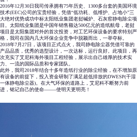
2016年12月30日我司传承拥有75年历史、1300多台套的美国环境
技术(EEC)公司的宝贵经验，凭借“低功耗、低维护、占地小”三
大绝对优势成功中标太阳纸业集团老挝碱炉、石灰窑静电除尘项
目。太阳纸业集团是中国年销售额达500亿元的造纸航母，老挝
项目是太阳集团对外的首次投资，对工艺环保设备的要求特别严
格，我司在国内几大环保企业竞争中脱颖而出，一举夺标。
2018年7月27日，该项目正式点火，我司静电除尘器凭借可靠的
产品品质，优秀的选型设计，一次达标，运行良好。此项目，再
次充实了艾尼科海外项目工程经验，展示出自己雄厚的技术实
力、一流的国际品质和专家团队。
此外，我司2018年结合十多年造纸行业的除尘经验，在不增加原
有设备的前提下，投入资金研制了满足超低排放的DWESP(干湿
一体静电除尘器)。在大气环保的道路上，艾尼科不断努力前
进，铭记自己的使命——–使明天更明亮！