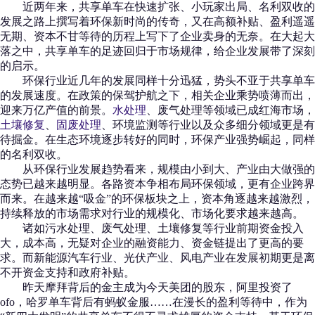
近两年来，共享单车在快速扩张、小玩家出局、名利双收的
发展之路上撰写着环保新时尚的传奇，又在高额补贴、盈利遥遥
无期、资本不甘等待的历程上写下了企业卖身的无奈。在大起大
落之中，共享单车的足迹回归于市场规律，给企业发展带了深刻
的启示。
环保行业近几年的发展同样十分迅猛，势头不亚于共享单车
的发展速度。在政策的保驾护航之下，相关企业乘势喷薄而出，
迎来万亿产值的前景。
水处理
、废气处理等领域已成红海市场，
土壤修复
、
固废处理
、环境监测等行业以及众多细分领域更是有
待掘金。在生态环境逐步转好的同时，环保产业强势崛起，同样
的名利双收。
从环保行业发展趋势看来，规模由小到大、产业由大做强的
态势已越来越明显。各路资本争相布局环保领域，更有企业跨界
而来。在越来越“吸金”的环保板块之上，资本角逐越来越激烈，
持续释放的市场需求对行业的规模化、市场化要求越来越高。
诸如污水处理、废气处理、土壤修复等行业前期资金投入
大，成本高，无疑对企业的融资能力、资金链提出了更高的要
求。而新能源汽车行业、光伏产业、风电产业在发展初期更是离
不开资金支持和政府补贴。
昨天摩拜背后的金主成为今天美团的股东，阿里投资了
ofo，哈罗单车背后有蚂蚁金服……在漫长的盈利等待中，作为