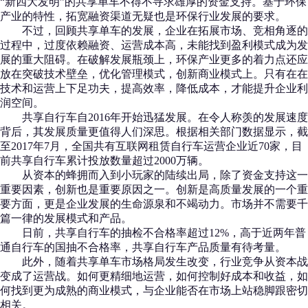
“新四大发明”的共享单车不得不寻求雄厚的资金支持。基于环保
产业的特性，拓宽融资渠道无疑也是环保行业发展的要求。
不过，回顾共享单车的发展，企业在拓展市场、竞相角逐的
过程中，过度依赖融资、运营成本高，未能找到盈利模式成为发
展的重大阻碍。在破解发展瓶颈上，环保产业更多的着力点还应
放在突破技术壁垒，优化管理模式，创新商业模式上。只有在在
技术和运营上下足功夫，提高效率，降低成本，才能提升企业利
润空间。
共享自行车自2016年开始迅猛发展。在令人称羡的发展速度
背后，其发展质量更值得人们深思。根据相关部门数据显示，截
至2017年7月，全国共有互联网租赁自行车运营企业近70家，目
前共享自行车累计投放数量超过2000万辆。
从资本的蜂拥而入到小玩家的陆续出局，除了资金支持这一
重要因素，创新也是重要原因之一。创新是高质量发展的一个重
要方面，更是企业发展的生命源泉和不竭动力。市场并不需要千
篇一律的发展模式和产品。
日前，共享自行车的抽检不合格率超过12%，高于近两年普
通自行车的国抽不合格率，共享自行车产品质量有待考量。
此外，随着共享单车市场格局发生改变，行业竞争从资本战
变成了运营战。如何更精细地运营，如何控制好成本和收益，如
何找到更为成熟的商业模式，与企业能否在市场上站稳脚跟密切
相关。