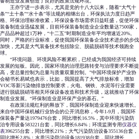
备制造业发展创造了良好的政策法规环境。
王亦宁进一步表示，尤其是党的十八大以来，随着“大气十
条”“土十条”“水十条”等法规的相继出台，环保执法力度日趋严
格、环保治理标准收紧，环保设备市场需求日益旺盛，促使环保
装备制造业迅猛发展，目前环保装备制造业企业数量达7500家，
产品品种超过1万种，“十二五”时期制造业年平均增速近20%。
同时，严格的行业标准，促使我国环保装备企业技术进步的步伐
加快，尤其是大气装备技术包括除尘、脱硫脱硝等技术领跑全
球。
“环境问题、环境风险不断累积，已经成为我国经济可持续
发展的短板。因此，国家环境的治理思路转变与治理要求不断提
高，变总量控制为总量与质量双重控制。”中国环境保护产业协
会秘书长易斌也表示，比如，我国提高了大气排放标准，增加
VOC等新污染物排放控制要求，火电、钢铁、水泥等行业需要
进行脱硫脱硝等相关环保设备改造和技术升级，这就推动了环保
制造业发展。“环保制造业是环保产业的基石。”
在政策法规红利的释放下，我国环保制造业迎来快速增长。
来自中国环保机械行业协会的公开消息称，今年1-9月，我国环
保装备产量达1979476台套，同比增长16.5%，其中环境污染防
治专用设备583221台套，同比增长6.84%；环境监测专用
仪器仪
表
396255台套，同比增长21%；大气污染防治设备355136台套，
同比增长2.8%；水质污染防治设备181938台套，同比增长