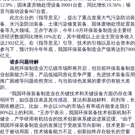
12.9%；固体废弃物处理设备39001台套，同比增长19.56%；噪
音与振动设备967台套。
此次出台的《指导意见》，提出了重点发展大气污染防治装
备、水污染防治装备、土壤污染修复装备、固体废物处理处置装
备等九大领域。王亦宁表示，今年1-9月环保装备制造业主要经
济经济数据同比增长10%左右，其中规模以上企业主营业务收入
达2302亿元。在《指导意见》引导、技术的引领以及社会资本的
参与下，预计到今年年底，我国环保装备制造业产值将达到7000
亿元。
诸多问题待解
虽然环保制造业万亿级市场即将开启，但目前环保装备制造
业创新能力不强，产品低端同质化竞争严重，先进技术装备应用
推广困难等问题依然突出，与当前绿色发展的要求仍有较大差
距。
“我国环保装备制造业在关键技术和关键设备方面仍存在薄
弱环节，如仪器仪表及其
传感器
、算法和基础材料、药剂等，长
期依赖进口。比如，外企以10%的市场占有率或许能拿走我们
80%以上的利润。”王亦宁表示，我国环保装备技术创新机制不
健全，产学研用有机结合的技术创新体系建设进展迟缓。“由于
我国环保装备制造业的发展过于受政策导向影响，技术更新一直
处于被动局面，技术储备能力不足，创新始终存在较长的空窗