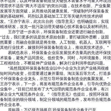
求不适应，以及环保装备制造业关键技术装备水平与重大环境治
理需求不适应“两大不适应”的突出问题，在技术创新、产业集聚
发展等方面突破，从而推动其健康发展。“突破制约环保装备发
展的基础材料、药剂以及基础加工工艺等关键共性技术的研
发。”王亦宁表示，此次出台的《指导意见》也明确提出，实现
精准研发，攻克一批污染治理关键核心技术装备以及材料药剂。
王亦宁进一步表示，环保装备制造业还要进行融合创新。
“过去，我们更多的说是技术原始创新，要打破国外垄断，这固
然重要；而融合创新就是将生物、人工智能、机器人、互联网等
其他行业技术，嫁接到环保装备制造业上，推动其技术进步。”
易斌也表示，环保装备企业应发展技术含量高的先进环保技
术装备，避免产品同质化、低价竞争。同时，与环境服务、环境
工程相结合，不断延伸产业链条，解决行业利润率低的问题。
“虽然我国环保装备制造业以中小企业为主的产业格局很难
短时间内改变，但需要通过兼并重组、淘汰落后等方式，打造多
个环保装备企业龙头，示范引导环保装备制造业的集聚发展。”
王亦宁表示，下一步，将发布规范条件企业名单，引导向优势企
业集中，“目前已经发布了大气治理的规范条件企业名单，有21
家企业大气规范条件企业。”《指导意见》也提出，按照环保装
备制造业的细分领域，制定分领域的规范条件，发布符合规范条
件企业名单。
原标题：万亿级市场将启 环保装备制造业春天已至