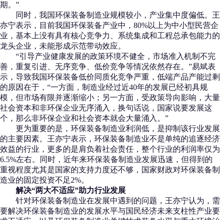
期。”
同时，我国环保装备制造业规模较小，产业集中度偏低。王
亦宁表示，目前我国环保装备产业中，80%以上为中小型民营企
业，基本上没有具有核心竞争力、系统集成和工程总承包能力的
龙头企业，未能形成示范带动效应。
“引导产业健康发展的政策环境不健全，市场准入机制不完
善，重复引进、无序竞争、低价竞争等情况依然存在。”易斌表
示，导致我国环保装备低价同质化竞争严重，低端产品产能过剩
的原因在于，“一方面，制造业经过近40年的发展已经初具规
模，但市场有限并逐渐缩小；另一方面，受政策导向影响，大量
社会资本和非环保企业无序涌入，换句话说，国家说要发展这
个，那么非环保企业和社会资本就会大量涌入。”
更为重要的是，环保装备制造业利润低，是抑制该行业发展
的主要因素。王亦宁表示，环保装备制造业不是单纯的追逐经济
效益的行业，更多的是肩负着社会责任，整个行业的利润率仅为
6.5%左右。同时，近年来环保装备制造业发展迅速，但得到的
重视程度尤其是国家的支持力度还不够，国家财政对环保装备制
造业的固定投资不足2%。
解决“两大不适应”助力行业发展
针对环保装备制造业在发展中遇到的问题，王亦宁认为，需
要解决环保装备制造业的发展水平与国民经济未来支柱性产业要